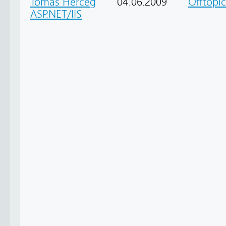
Tomáš Herceg
04.06.2009
Offtopic
ASP.NET/IIS