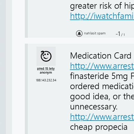
greater risk of hi
http://iwatchfam
-1
nahlásit spam
/
1
Medication Card
http://www.arre
před 15 lety
anonym
finasteride 5mg
188.143.232.34
ordered medicatio
good idea, or th
unnecessary.
http://www.arre
cheap propecia