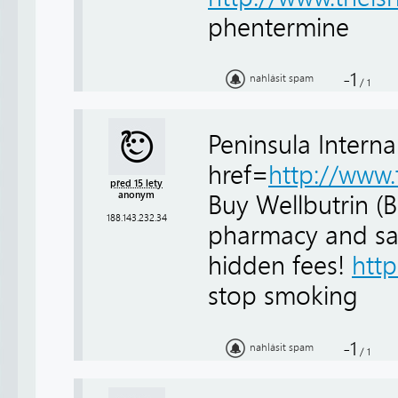
phentermine
-1
nahlásit spam
/
1
Peninsula Intern
href=
http://www.
před 15 lety
anonym
Buy Wellbutrin (B
188.143.232.34
pharmacy and sa
hidden fees!
http
stop smoking
-1
nahlásit spam
/
1