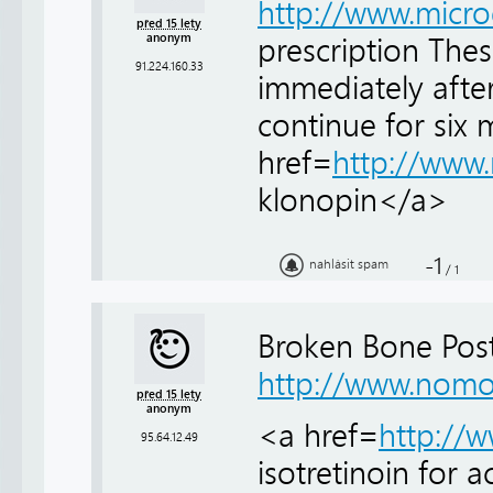
http://www.micr
před 15 lety
anonym
prescription Thes
91.224.160.33
immediately after
continue for six 
href=
http://www
klonopin</a>
-1
nahlásit spam
/
1
Broken Bone Pos
http://www.nomo
před 15 lety
anonym
<a href=
http://
95.64.12.49
isotretinoin for 