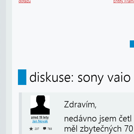
dotazů
Entity Fra
diskuse: sony vaio
Zdravím,
nedávno jsem četl n
před 19 lety
Jan Novák
měl zbytečných 70 t
237
783