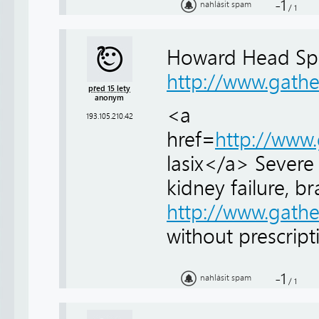
-1
nahlásit spam
/
1
Howard Head Spo
http://www.gath
před 15 lety
anonym
<a
193.105.210.42
href=
http://www
lasix</a> Severe
kidney failure, b
http://www.gath
without prescript
-1
nahlásit spam
/
1