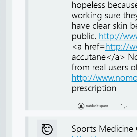
hopeless because
working sure the
have clear skin 
public.
http://w
<a href=
http://
accutane</a> No 
from real users o
http://www.nomo
prescription
-1
nahlásit spam
/
1
Sports Medicine 