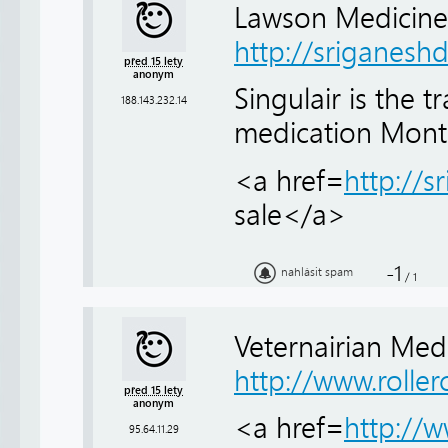
Lawson Medicine
http://sriganes
před 15 lety
anonym
Singulair is the 
188.143.232.14
medication Monte
<a href=
http://
sale</a>
-1
nahlásit spam
/
1
Veternairian Med
http://www.rolle
před 15 lety
anonym
<a href=
http://w
95.64.11.29