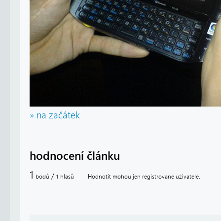
» na začátek
hodnocení článku
1
/
bodů
hlasů
Hodnotit mohou jen registrované uživatelé.
1