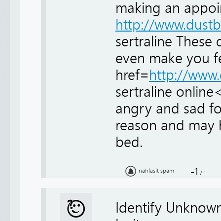
making an appoin
http://www.dust
sertraline These 
even make you fe
href=
http://www
sertraline online
angry and sad fo
reason and may h
bed.
-1
nahlásit spam
/
1
Identify Unknown