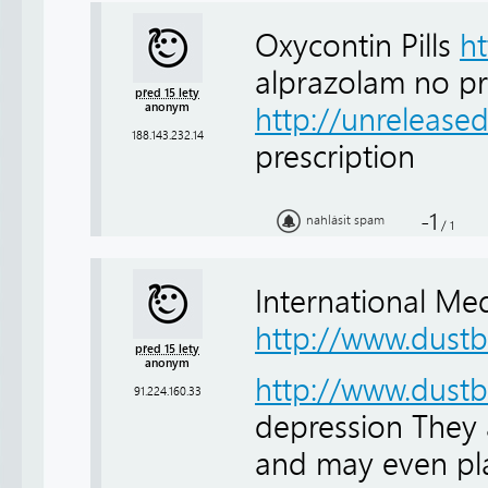
Oxycontin Pills
h
alprazolam no pr
před 15 lety
anonym
http://unrelease
188.143.232.14
prescription
-1
nahlásit spam
/
1
International Me
http://www.dust
před 15 lety
anonym
http://www.dust
91.224.160.33
depression They a
and may even pla