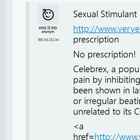
Sexual Stimulant P
http://www.very
před 15 lety
anonym
prescription
188.143.232.34
No prescription!
Celebrex, a popul
pain by inhibiti
been shown in la
or irregular beat
unrelated to its 
<a
href=
http://www