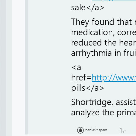
sale</a>
They found that 
medication, corr
reduced the hea
arrhythmia in frui
<a
href=
http://www
pills</a>
Shortridge, assist
analyze the prim
-1
nahlásit spam
/
1