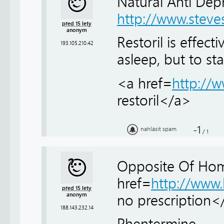
Natural Anti Dep
http://www.steve
před 15 lety
anonym
Restoril is effect
193.105.210.42
asleep, but to sta
<a href=
http://w
restoril</a>
-1
nahlásit spam
/
1
Opposite Of Hom
href=
http://www
před 15 lety
anonym
no prescription<
188.143.232.14