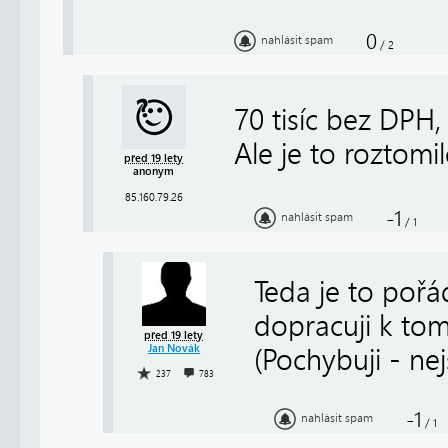
0
nahlásit spam
/
2
70 tisíc bez DPH
Ale je to roztomil
před 19 lety
anonym
85.160.79.26
-1
nahlásit spam
/
1
Teda je to poř
dopracuji k tom
před 19 lety
Jan Novák
(Pochybuji - ne
237
783
-1
nahlásit spam
/
1