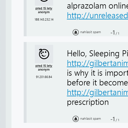
alprazolam onlin
před 15 lety
anonym
http://unrelease
188.143.232.14
-1
nahlásit spam
/
1
Hello, Sleeping Pi
http://gilbertani
před 15 lety
anonym
is why it is impo
91.201.66.84
before it become
http://gilbertani
prescription
-1
nahlásit spam
/
1