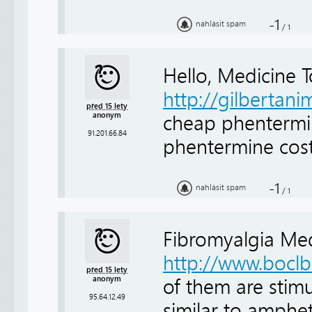
-1
nahlásit spam
/
1
Hello, Medicine 
http://gilbertani
před 15 lety
anonym
cheap phenterm
91.201.66.84
phentermine cos
-1
nahlásit spam
/
1
Fibromyalgia Med
http://www.boclb
před 15 lety
anonym
of them are stimu
95.64.12.49
similar to amphe