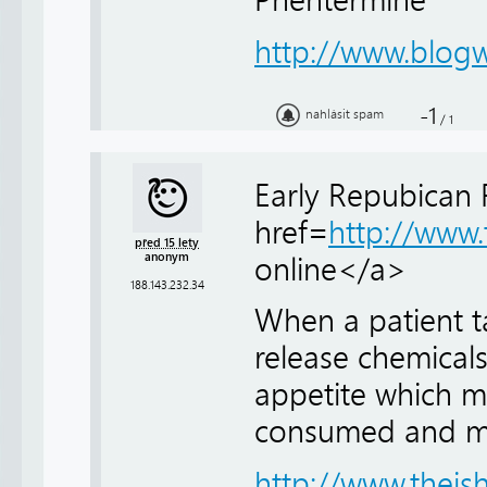
Phentermine
http://www.blog
-1
nahlásit spam
/
1
Early Repubican 
href=
http://www
před 15 lety
anonym
online</a>
188.143.232.34
When a patient ta
release chemicals
appetite which me
consumed and mor
http://www.thei