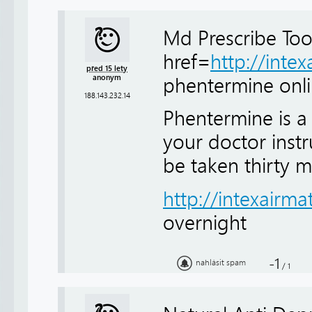
Md Prescribe To
href=
http://inte
před 15 lety
anonym
phentermine onl
188.143.232.14
Phentermine is a
your doctor instr
be taken thirty m
http://intexairma
overnight
-1
nahlásit spam
/
1