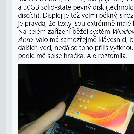
a 30GB solid-state pevný disk (technolog
discích). Displej je též velmi pěkný, s 
je pravda, že texty jsou extrémně malé kv
Na celém zařízení běžel systém
Window
Aero
. Vaio má samozřejmě klávesnici, 
dalších věcí, nedá se toho příliš vytknout
podle mě spíše hračka. Ale roztomilá.