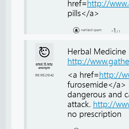
href=
http://www
pills</a>
-1
nahlásit spam
/
1
Herbal Medicine S
http://www.gath
před 15 lety
anonym
<a href=
http://
193.105.210.42
furosemide</a> S
dangerous and ca
attack.
http://ww
no prescription