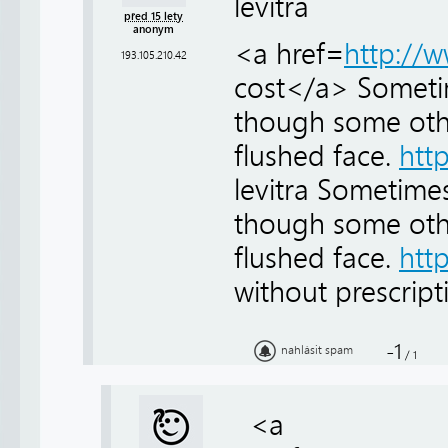
levitra
před 15 lety
anonym
<a href=
http://
193.105.210.42
cost</a> Sometim
though some othe
flushed face.
htt
levitra Sometimes
though some othe
flushed face.
htt
without prescript
-1
nahlásit spam
/
1
<a