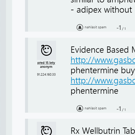
- adipex without 
-1
nahlásit spam
/
1
Evidence Based 
http://www.gasbo
před 15 lety
anonym
phentermine buy
91.224.160.33
http://www.gasbo
phentermine
-1
nahlásit spam
/
1
Rx Wellbutrin Ta