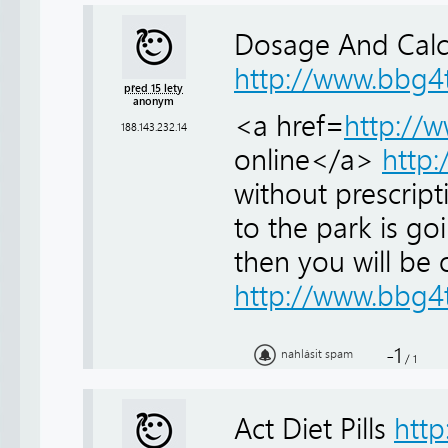
Dosage And Calc
http://www.bbg4
před 15 lety
anonym
<a href=
http://
188.143.232.14
online</a>
http
without prescripti
to the park is go
then you will be o
http://www.bbg4
-1
nahlásit spam
/
1
Act Diet Pills
htt