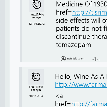
Medicine Of 193
href=
http://tisri
před 15 lety
anonym
side effects will
193.105.210.42
patients do not
discontinue ther
temazepam
-1
nahlásit spam
/
1
Hello, Wine As A
http://www.farma
před 15 lety
anonym
<a
91.201.66.84
href=
http://far