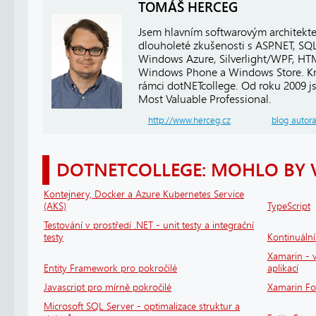
TOMÁŠ HERCEG
Jsem hlavním softwarovým architekt
dlouholeté zkušenosti s ASP.NET, SQ
Windows Azure, Silverlight/WPF, HTM
Windows Phone a Windows Store. Kro
rámci dotNETcollege. Od roku 2009 j
Most Valuable Professional.
http://www.herceg.cz
blog autor
DOTNETCOLLEGE: MOHLO BY 
Kontejnery, Docker a Azure Kubernetes Service
(AKS)
TypeScript
Testování v prostředí .NET - unit testy a integrační
testy
Kontinuáln
Xamarin - v
Entity Framework pro pokročilé
aplikací
Javascript pro mírně pokročilé
Xamarin F
Microsoft SQL Server - optimalizace struktur a