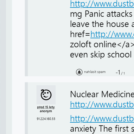
http://www.dust
mg Panic attacks
leave the house a
href=
http://www
zoloft online</a
even skip school
-1
nahlásit spam
/
1
Nuclear Medicine
http://www.dust
před 15 lety
anonym
http://www.dust
91.224.160.33
anxiety The first 