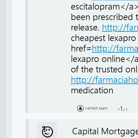
escitalopram</a>
been prescribed to
release.
http://f
cheapest lexapro
href=
http://far
lexapro online</
of the trusted on
http://farmacia
medication
-1
nahlásit spam
/
1
Capital Mortgag