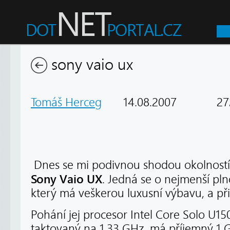
sony vaio ux
Tomáš Herceg
14.08.2007
272
Dnes se mi podivnou shodou okolností 
Sony Vaio UX
. Jedná se o nejmenší pl
který má veškerou luxusní výbavu, a př
Pohání jej procesor Intel Core Solo U15
taktovaný na 1,33 GHz, má příjemný 1