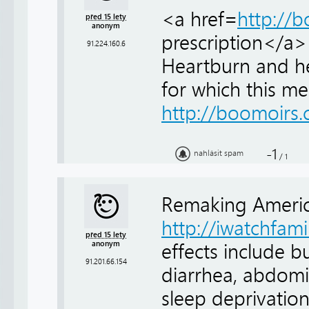
<a href=
http://
před 15 lety
anonym
prescription</a
91.224.160.6
Heartburn and he
for which this m
http://boomoirs
-1
nahlásit spam
/
1
Remaking Americ
http://iwatchfam
před 15 lety
anonym
effects include b
91.201.66.154
diarrhea, abdomin
sleep deprivation