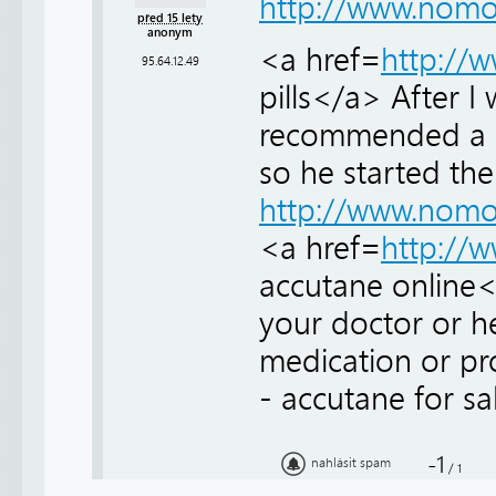
http://www.nomo
před 15 lety
anonym
<a href=
http://
95.64.12.49
pills</a> After I
recommended a co
so he started th
http://www.nomo
<a href=
http://
accutane online<
your doctor or he
medication or p
- accutane for sa
-1
nahlásit spam
/
1