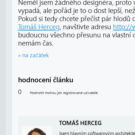
Neměl jsem žádného designéra, proto w
vypadá, ale pořád je to o dost lepší, ne
Pokud si tedy chcete přečíst pár hlodů
Tomáš Herceg
, navštivte adresu
http://
budoucnu všechno přesunu na vlastní 
nemám čas.
» na začátek
hodnocení článku
0
Hodnotit mohou jen registrované uživatelé.
TOMÁŠ HERCEG
Jsem hlavním softwarovým architekt