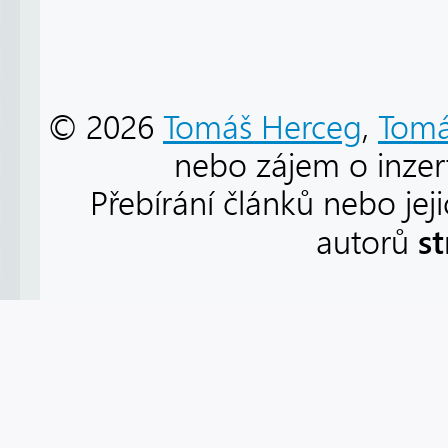
© 2026
Tomáš Herceg
,
Tomá
nebo zájem o inzert
Přebírání článků nebo jej
s
autorů