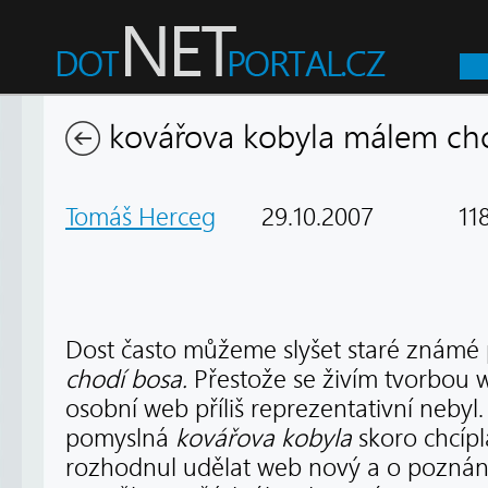
kovářova kobyla málem chc
Tomáš Herceg
29.10.2007
118
Dost často můžeme slyšet staré známé 
chodí bosa.
Přestože se živím tvorbou 
osobní web příliš reprezentativní nebyl.
pomyslná
kovářova kobyla
skoro chcípl
rozhodnul udělat web nový a o poznání 