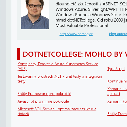
dlouholeté zkušenosti s ASP.NET, SQ
Windows Azure, Silverlight/WPF, HTM
Windows Phone a Windows Store. Kro
rámci dotNETcollege. Od roku 2009 j
Most Valuable Professional.
http://www.herceg.cz
blog autor
DOTNETCOLLEGE: MOHLO BY 
Kontejnery, Docker a Azure Kubernetes Service
(AKS)
TypeScript
Testování v prostředí .NET - unit testy a integrační
testy
Kontinuáln
Xamarin - v
Entity Framework pro pokročilé
aplikací
Javascript pro mírně pokročilé
Xamarin F
Microsoft SQL Server - optimalizace struktur a
dotazů
Entity Fra