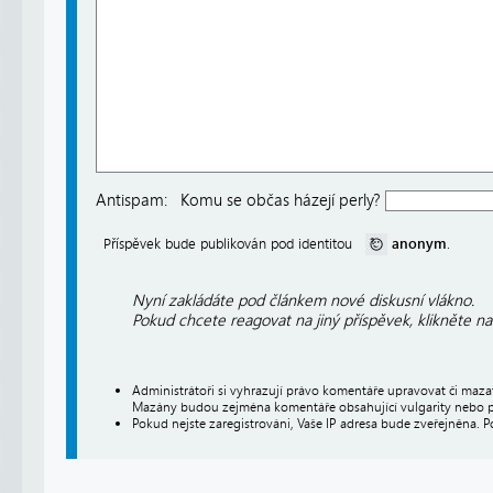
Antispam:
Komu se občas házejí perly?
anonym
Příspěvek bude publikován pod identitou
.
Nyní zakládáte pod článkem nové diskusní vlákno.
Pokud chcete reagovat na jiný příspěvek, klikněte n
Administrátoři si vyhrazují právo komentáře upravovat či maz
Mazány budou zejména komentáře obsahující vulgarity nebo p
Pokud nejste zaregistrováni, Vaše IP adresa bude zveřejněna. P