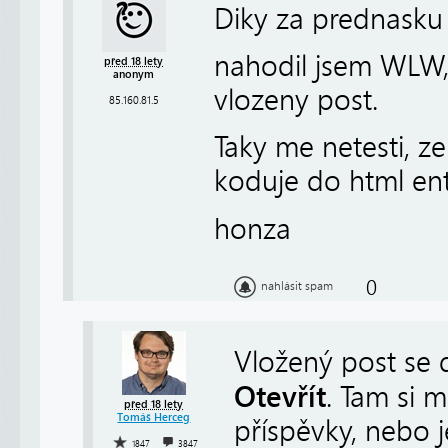
Diky za prednasku
nahodil jsem WLW, 
před 18 lety
anonym
vlozeny post.
85.160.81.5
Taky me netesti, z
koduje do html ent
honza
0
nahlásit spam
Vložený post se 
Otevřít
. Tam si 
před 18 lety
Tomáš Herceg
příspěvky, nebo 
1847
3847