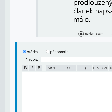
prodloužený 
článek napsat
málo.
nahlásit spam
otázka
připomínka
Nadpis: