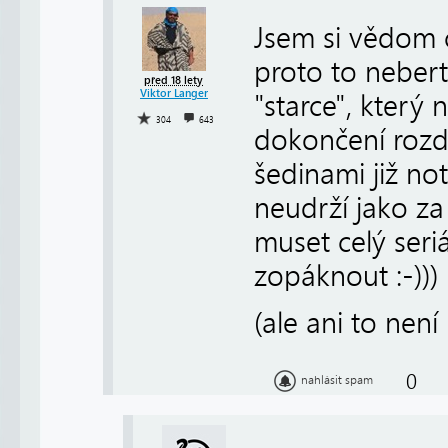
Jsem si vědom 
proto to nebert
před 18 lety
Viktor Langer
"starce", který 
304
643
dokončení rozdě
šedinami již n
neudrží jako z
muset celý ser
zopáknout :-)))
(ale ani to není
0
nahlásit spam