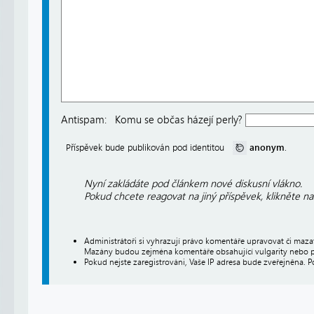
Antispam:
Komu se občas házejí perly?
anonym
Příspěvek bude publikován pod identitou
.
Nyní zakládáte pod článkem nové diskusní vlákno.
Pokud chcete reagovat na jiný příspěvek, klikněte n
Administrátoři si vyhrazují právo komentáře upravovat či maz
Mazány budou zejména komentáře obsahující vulgarity nebo p
Pokud nejste zaregistrováni, Vaše IP adresa bude zveřejněna. P