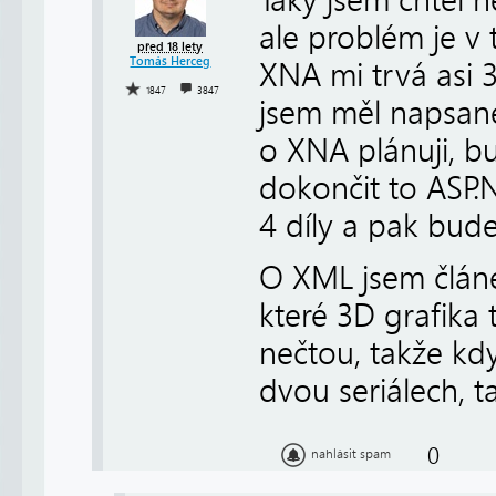
ale problém je v 
před 18 lety
Tomáš Herceg
XNA mi trvá asi 
1847
3847
jsem měl napsané 
o XNA plánuji, bu
dokončit to ASP.
4 díly a pak bu
O XML jsem článek
které 3D grafika 
nečtou, takže kd
dvou seriálech, 
0
nahlásit spam