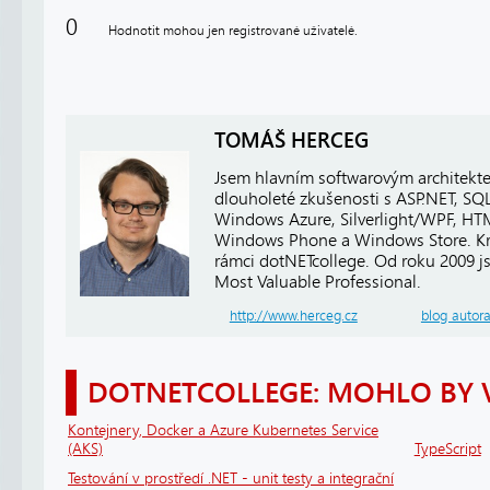
0
Hodnotit mohou jen registrované uživatelé.
TOMÁŠ HERCEG
Jsem hlavním softwarovým architekt
dlouholeté zkušenosti s ASP.NET, SQ
Windows Azure, Silverlight/WPF, HTM
Windows Phone a Windows Store. Kro
rámci dotNETcollege. Od roku 2009 j
Most Valuable Professional.
http://www.herceg.cz
blog autor
DOTNETCOLLEGE: MOHLO BY 
Kontejnery, Docker a Azure Kubernetes Service
(AKS)
TypeScript
Testování v prostředí .NET - unit testy a integrační