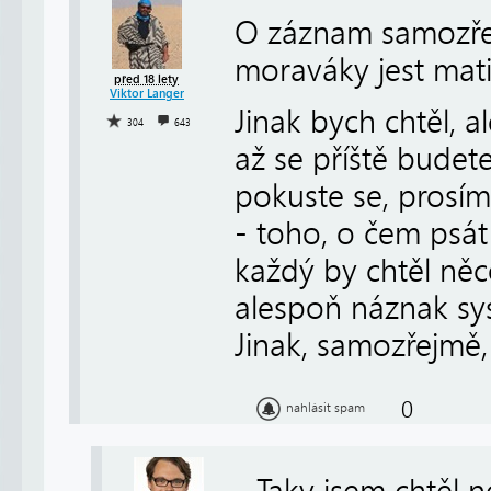
O záznam samozře
moraváky jest mati
před 18 lety
Viktor Langer
Jinak bych chtěl, 
304
643
až se příště budet
pokuste se, prosí
- toho, o čem psát
každý by chtěl něc
alespoň náznak sys
Jinak, samozřejmě,
0
nahlásit spam
Taky jsem chtěl n