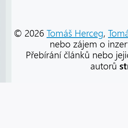
© 2026
Tomáš Herceg
,
Tomá
nebo zájem o inzert
Přebírání článků nebo jej
s
autorů