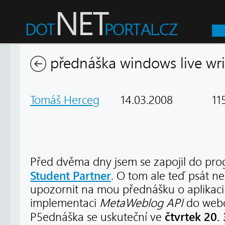
přednáška windows live wri
Tomáš Herceg
14.03.2008
115
Před dvěma dny jsem se zapojil do p
Student Partner
. O tom ale teď psát n
upozornit na mou přednášku o aplikac
implementaci
MetaWeblog API
do webo
čtvrtek 20.
P5ednáška se uskuteční ve