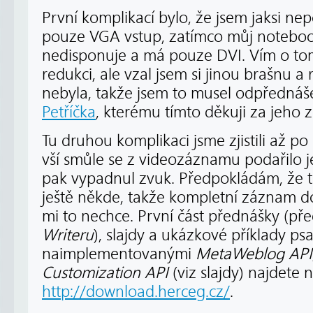
První komplikací bylo, že jsem jaksi nep
pouze VGA vstup, zatímco můj notebo
nedisponuje a má pouze DVI. Vím o t
redukci, ale vzal jsem si jinou brašnu 
nebyla, takže jsem to musel odpředná
Petříčka
, kterému tímto děkuji za jeho z
Tu druhou komplikaci jsme zjistili až p
vší smůle se z videozáznamu podařilo j
pak vypadnul zvuk. Předpokládám, že 
ještě někde, takže kompletní záznam 
mi to nechce. První část přednášky (př
Writeru
), slajdy a ukázkové příklady ps
naimplementovanými
MetaWeblog API
Customization API
(viz slajdy) najdete 
http://download.herceg.cz/
.