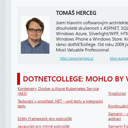
TOMÁŠ HERCEG
Jsem hlavním softwarovým architekt
dlouholeté zkušenosti s ASP.NET, SQ
Windows Azure, Silverlight/WPF, HTM
Windows Phone a Windows Store. Kro
rámci dotNETcollege. Od roku 2009 j
Most Valuable Professional.
http://www.herceg.cz
blog autor
DOTNETCOLLEGE: MOHLO BY 
Kontejnery, Docker a Azure Kubernetes Service
(AKS)
TypeScript
Testování v prostředí .NET - unit testy a integrační
testy
Kontinuáln
Xamarin - v
Entity Framework pro pokročilé
aplikací
Javascript pro mírně pokročilé
Xamarin F