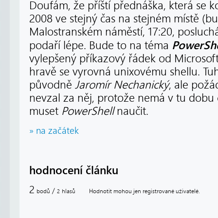
Doufám, že příští přednáška, která se k
2008 ve stejný čas na stejném místě (
Malostranském náměstí, 17:20, posluchár
PowerShe
podaří lépe. Bude to na téma
vylepšený příkazový řádek od Microsoft
hravě se vyrovná unixovému shellu. Tu
původně
Jaromír Nechanický
, ale požád
nevzal za něj, protože nemá v tu dobu 
muset
PowerShell
naučit.
» na začátek
hodnocení článku
2
/
bodů
hlasů
Hodnotit mohou jen registrované uživatelé.
2