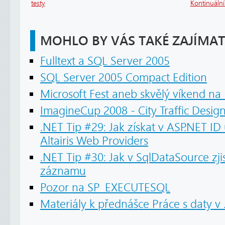
testy
Kontinuáln
MOHLO BY VÁS TAKÉ ZAJÍMAT
Fulltext a SQL Server 2005
SQL Server 2005 Compact Edition
Microsoft Fest aneb skvělý víkend na
ImagineCup 2008 - City Traffic Desig
.NET Tip #29: Jak získat v ASP.NET ID 
Altairis Web Providers
.NET Tip #30: Jak v SqlDataSource zji
záznamu
Pozor na SP_EXECUTESQL
Materiály k přednášce Práce s daty 