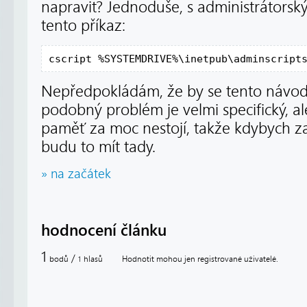
napravit? Jednoduše, s administrátorský
tento příkaz:
cscript %SYSTEMDRIVE%\inetpub\adminscript
Nepředpokládám, že by se tento návod 
podobný problém je velmi specifický, a
paměť za moc nestojí, takže kdybych za
budu to mít tady.
» na začátek
hodnocení článku
1
/
bodů
hlasů
Hodnotit mohou jen registrované uživatelé.
1