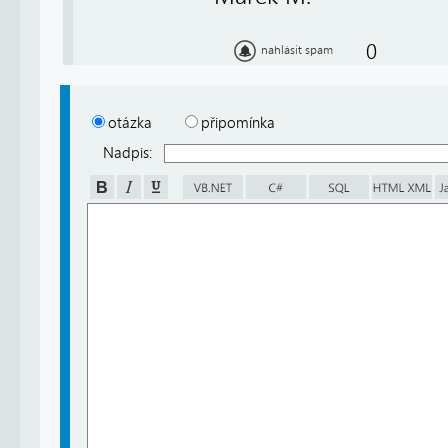
0
nahlásit spam
otázka
připomínka
Nadpis: