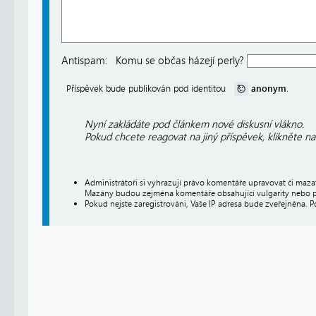
Antispam:
Komu se občas házejí perly?
anonym
Příspěvek bude publikován pod identitou
.
Nyní zakládáte pod článkem nové diskusní vlákno.
Pokud chcete reagovat na jiný příspěvek, klikněte n
Administrátoři si vyhrazují právo komentáře upravovat či maz
Mazány budou zejména komentáře obsahující vulgarity nebo p
Pokud nejste zaregistrováni, Vaše IP adresa bude zveřejněna. P