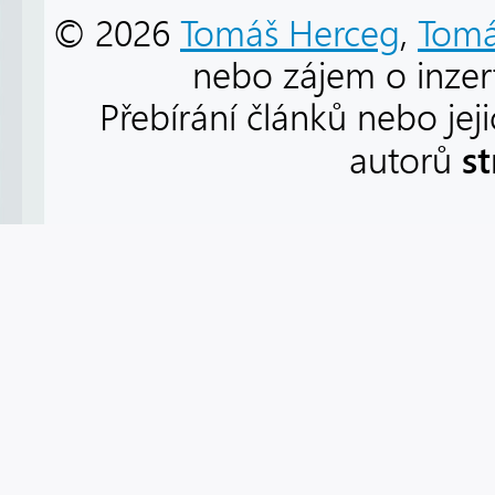
© 2026
Tomáš Herceg
,
Tomá
nebo zájem o inzert
Přebírání článků nebo jej
s
autorů