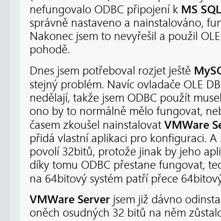
MS SQL
nefungovalo ODBC připojení k
správně nastaveno a nainstalováno, fu
Nakonec jsem to nevyřešil a použil OLE
pohodě.
MyS
Dnes jsem potřeboval rozjet ještě
stejný problém. Navíc ovladače OLE D
nedělají, takže jsem ODBC použít musel.
ono by to normálně mělo fungovat, neb
VMWare Se
časem zkoušel nainstalovat
přidá vlastní aplikaci pro konfiguraci. A
povolí 32bitů, protože jinak by jeho ap
díky tomu ODBC přestane fungovat, ted
na 64bitový systém patří přece 64bitov
VMWare Server
jsem již dávno odinsta
oněch osudných 32 bitů na něm zůstalo.