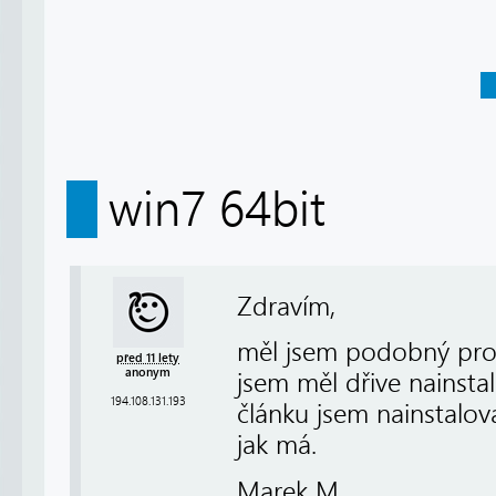
win7 64bit
Zdravím,
měl jsem podobný pro
před 11 lety
anonym
jsem měl dřive nainst
194.108.131.193
článku jsem nainstalov
jak má.
Marek M.