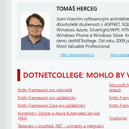
TOMÁŠ HERCEG
Jsem hlavním softwarovým architekt
dlouholeté zkušenosti s ASP.NET, SQ
Windows Azure, Silverlight/WPF, HTM
Windows Phone a Windows Store. Kro
rámci dotNETcollege. Od roku 2009 j
Most Valuable Professional.
http://www.herceg.cz
blog autor
DOTNETCOLLEGE: MOHLO BY 
Microsoft S
Entity Framework pro pokročilé
dotazů
Entity Framework pro začátečníky
Entity Fra
Entity Framework Core pro začátečníky
Entity Fra
Kontejnery, Docker a Azure Kubernetes Service
(AKS)
TypeScript
Testování v prostředí .NET - unit testy a integrační