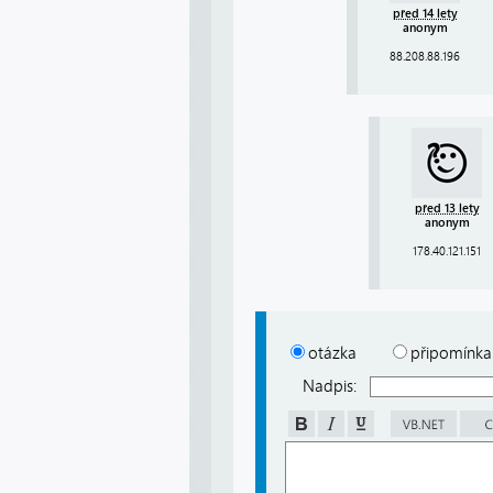
před 14 lety
anonym
88.208.88.196
před 13 lety
anonym
178.40.121.151
otázka
připomínka
Nadpis: