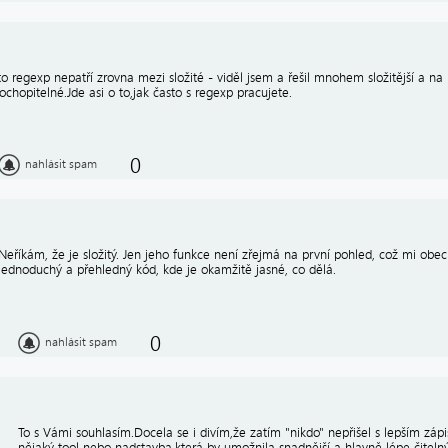
to regexp nepatří zrovna mezi složité - viděl jsem a řešil mnohem složitější a na
ochopitelné.Jde asi o to,jak často s regexp pracujete.
0
nahlásit spam
Neříkám, že je složitý. Jen jeho funkce není zřejmá na první pohled, což mi ob
jednoduchý a přehledný kód, kde je okamžitě jasné, co dělá.
0
nahlásit spam
To s Vámi souhlasím.Docela se i divím,že zatím "nikdo" nepřišel s lepším záp
nějaký tool nebo nadstavba,která by umožnila snadnější a hlavně lépe čitelný