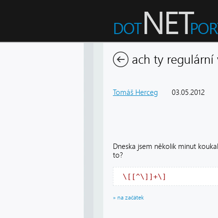
ach ty regulární
Tomáš Herceg
03.05.2012
Dneska jsem několik minut koukal 
to?
\[[^\]]+\] 
» na začátek