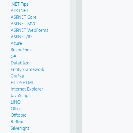
.NET Tips
ADO.NET
ASP.NET Core
ASP.NET MVC
ASP.NET WebForms
ASP.NET/IIS
Azure
Bezpečnost
C#
Databáze
Entity Framework
Grafika
HTTP/HTML
Internet Explorer
JavaScript
LINQ
Office
Offtopic
Reflexe
Silverlight