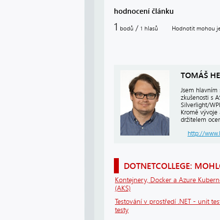
hodnocení článku
1
/
bodů
hlasů
Hodnotit mohou jen
1
TOMÁŠ HE
Jsem hlavním 
zkušenosti s 
Silverlight/W
Kromě vývoje 
držitelem ocen
http://www.
DOTNETCOLLEGE: MOHLO
Kontejnery, Docker a Azure Kubern
(AKS)
Testování v prostředí .NET - unit tes
testy