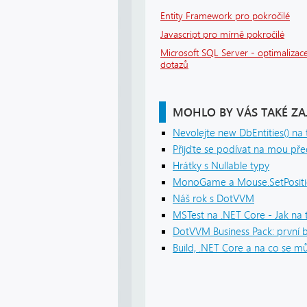
Entity Framework pro pokročilé
Javascript pro mírně pokročilé
Microsoft SQL Server - optimalizace
dotazů
MOHLO BY VÁS TAKÉ ZA
Nevolejte new DbEntities() na t
Přijďte se podívat na mou pře
Hrátky s Nullable typy
MonoGame a Mouse.SetPositio
Náš rok s DotVVM
MSTest na .NET Core - Jak na 
DotVVM Business Pack: první b
Build, .NET Core a na co se m