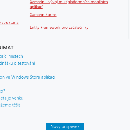
Xamarin - vývoj multiplatformních mobilních
aplikací
Xamarin Forms
 struktur a
Entity Framework pro začátečníky
JÍMAT
isíci místech
dnášku o testování
n ve Windows Store aplikaci
to?
eta je venku
ůžeme těšit
Nový příspěvek