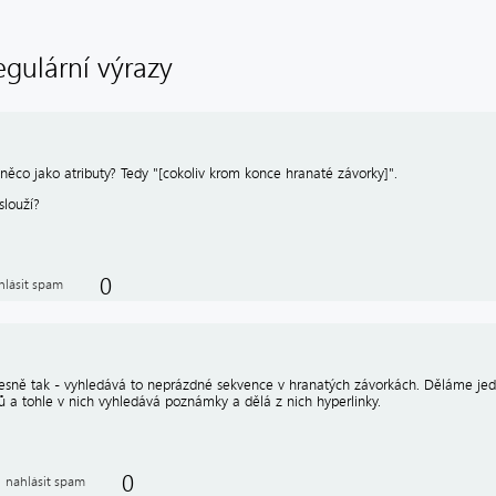
egulární výrazy
něco jako atributy? Tedy "[cokoliv krom konce hranaté závorky]".
slouží?
0
hlásit spam
esně tak - vyhledává to neprázdné sekvence v hranatých závorkách. Děláme jed
ů a tohle v nich vyhledává poznámky a dělá z nich hyperlinky.
0
nahlásit spam