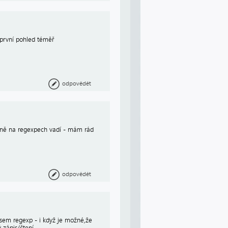
 první pohled téměř
odpovědět
ecně na regexpech vadí - mám rád
odpovědět
isem regexp - i když je možné,že
 zápis/čtení.