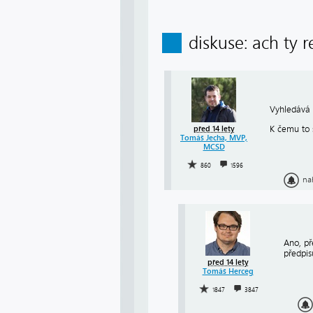
diskuse: ach ty r
Vyhledává 
K čemu to 
před 14 lety
Tomáš Jecha, MVP,
MCSD
860
1596
na
Ano, př
předpis
před 14 lety
Tomáš Herceg
1847
3847