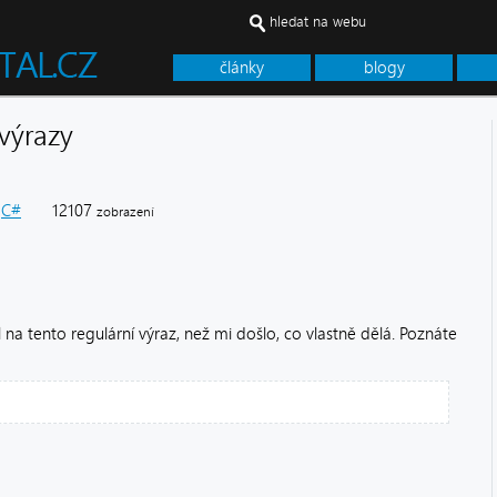
hledat na webu
články
blogy
 výrazy
C#
12107
zobrazení
na tento regulární výraz, než mi došlo, co vlastně dělá. Poznáte