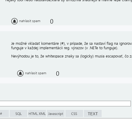
0
nahlásit spam
Je možné vkladať komentáre (#), v prípade, že sa nastaví flag na ignorov
funguje v každej implementácii reg. výrazov (v .NETe to funguje).
Nevýhodou je to, že whitespace znaky sa (logicky) musia escapovať, čo z
0
nahlásit spam