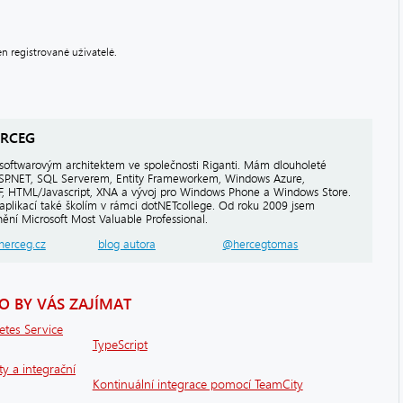
 registrované uživatelé.
RCEG
softwarovým architektem ve společnosti Riganti. Mám dlouholeté
ASP.NET, SQL Serverem, Entity Frameworkem, Windows Azure,
PF, HTML/Javascript, XNA a vývoj pro Windows Phone a Windows Store.
aplikací také školím v rámci dotNETcollege. Od roku 2009 jsem
ění Microsoft Most Valuable Professional.
herceg.cz
blog autora
@hercegtomas
 BY VÁS ZAJÍMAT
etes Service
TypeScript
ty a integrační
Kontinuální integrace pomocí TeamCity