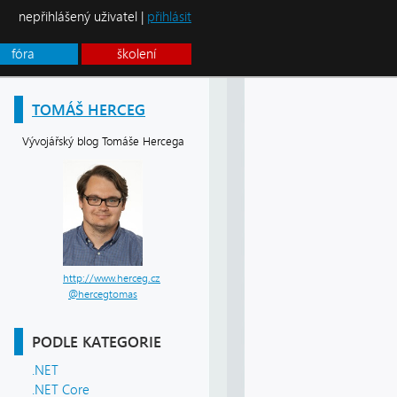
nepřihlášený uživatel |
přihlásit
fóra
školení
TOMÁŠ HERCEG
Vývojářský blog Tomáše Hercega
http://www.herceg.cz
@hercegtomas
PODLE KATEGORIE
.NET
.NET Core