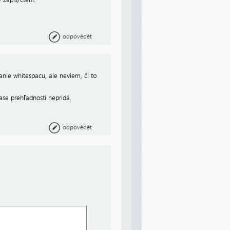
odpovědět
anie whitespacu, ale neviem, či to
ase prehľadnosti nepridá.
odpovědět