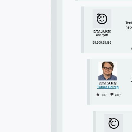
Ten
nep
před 14 lety
anonym
88.208.88.196
před 14 lety
Tomáš Herceg
1847
3847