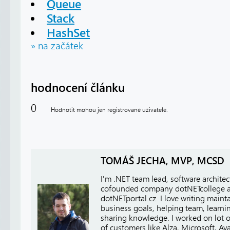
Queue
Stack
HashSet
» na začátek
hodnocení článku
0
Hodnotit mohou jen registrované uživatelé.
TOMÁŠ JECHA, MVP, MCSD
I'm .NET team lead, software architect
cofounded company dotNETcollege 
dotNETportal.cz. I love writing main
business goals, helping team, learn
sharing knowledge. I worked on lot of
of customers like Alza, Microsoft, A