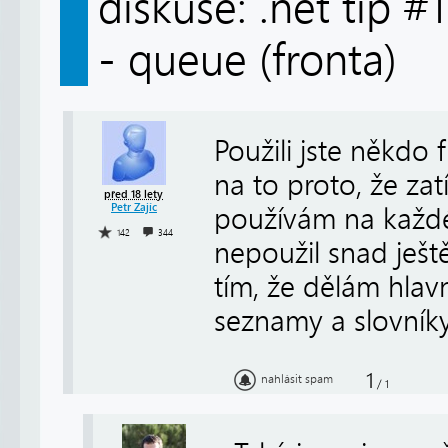
diskuse: .net tip #
- queue (fronta)
Použili jste někdo
na to proto, že z
před 18 lety
Petr Zajíc
používám na každé
142
344
nepoužil snad ješt
tím, že dělám hlav
seznamy a slovníky
1
nahlásit spam
/
1