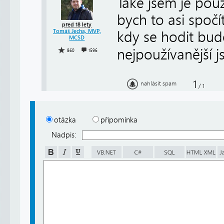
Také jsem je použ
bych to asi spočí
před 18 lety
Tomáš Jecha, MVP,
kdy se hodit bu
MCSD
nejpoužívanější 
860
1596
1
nahlásit spam
/
1
otázka
připomínka
Nadpis: