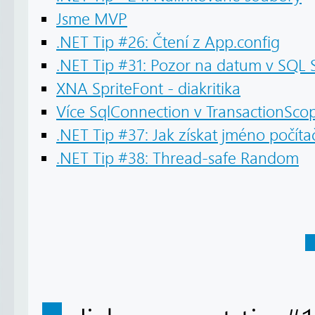
Jsme MVP
.NET Tip #26: Čtení z App.config
.NET Tip #31: Pozor na datum v SQL 
XNA SpriteFont - diakritika
Více SqlConnection v TransactionSco
.NET Tip #37: Jak získat jméno počí
.NET Tip #38: Thread-safe Random