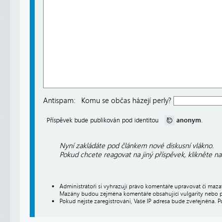
Antispam:
Komu se občas házejí perly?
anonym
Příspěvek bude publikován pod identitou
.
Nyní zakládáte pod článkem nové diskusní vlákno.
Pokud chcete reagovat na jiný příspěvek, klikněte n
Administrátoři si vyhrazují právo komentáře upravovat či maz
Mazány budou zejména komentáře obsahující vulgarity nebo p
Pokud nejste zaregistrováni, Vaše IP adresa bude zveřejněna. P