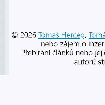
© 2026
Tomáš Herceg
,
Tomá
nebo zájem o inzert
Přebírání článků nebo jej
s
autorů