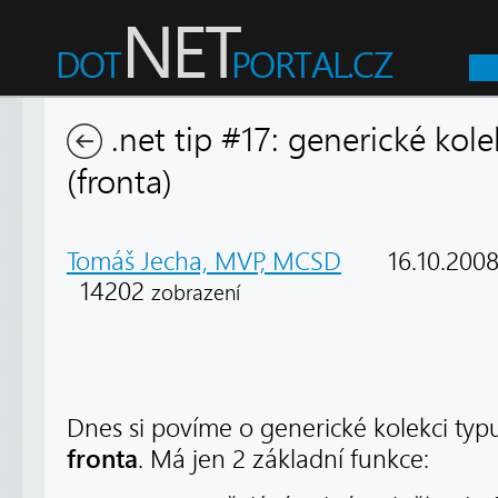
.net tip #17: generické kol
(fronta)
Tomáš Jecha, MVP, MCSD
16.10.200
14202
zobrazení
Dnes si povíme o generické kolekci ty
fronta
. Má jen 2 základní funkce: