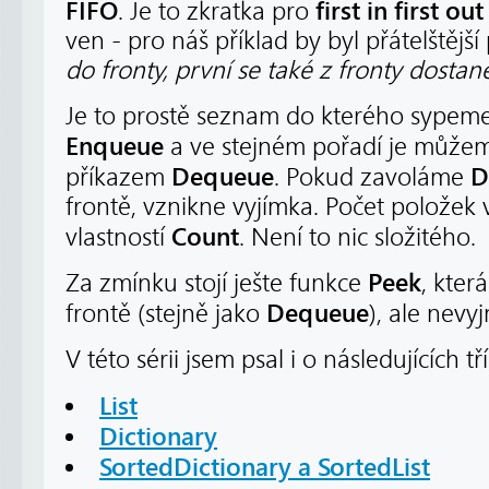
FIFO
first in first out
. Je to zkratka pro
ven - pro náš příklad by byl přátelštější
do fronty, první se také z fronty dosta
Je to prostě seznam do kterého sypem
Enqueue
a ve stejném pořadí je může
Dequeue
D
příkazem
. Pokud zavoláme
frontě, vznikne vyjímka. Počet položek 
Count
vlastností
. Není to nic složitého.
Peek
Za zmínku stojí ješte funkce
, kter
Dequeue
frontě (stejně jako
), ale nevy
V této sérii jsem psal i o následujících tř
List
Dictionary
SortedDictionary a SortedList