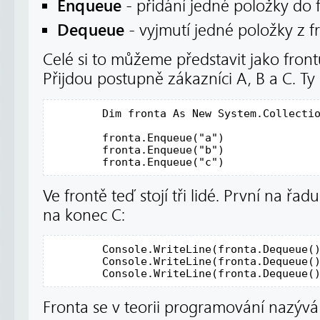
Enqueue
- přidání jedné položky do 
Dequeue
- vyjmutí jedné položky z f
Celé si to můžeme představit jako frontu
Přijdou postupně zákazníci A, B a C. Ty 
        Dim fronta As New System.Collectio
        fronta.Enqueue("a") 

        fronta.Enqueue("b") 

        fronta.Enqueue("c") 
Ve frontě teď stojí tři lidé. První na řad
na konec C:
        Console.WriteLine(fronta.Dequeue()
        Console.WriteLine(fronta.Dequeue()
        Console.WriteLine(fronta.Dequeue(
Fronta se v teorii programování nazýv