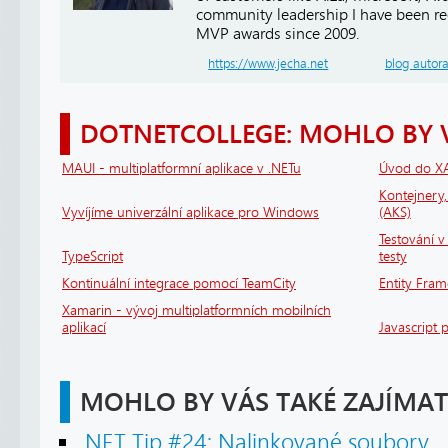
community leadership I have been r
MVP awards since 2009.
https://www.jecha.net
blog autor
DOTNETCOLLEGE: MOHLO BY 
MAUI - multiplatformní aplikace v .NETu
Úvod do X
Kontejnery
Vyvíjíme univerzální aplikace pro Windows
(AKS)
Testování v 
TypeScript
testy
Kontinuální integrace pomocí TeamCity
Entity Fram
Xamarin - vývoj multiplatformních mobilních
aplikací
Javascript 
MOHLO BY VÁS TAKÉ ZAJÍMAT
.NET Tip #24: Nalinkované soubory