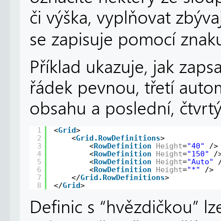
či výška, vyplňovat zbýva
se zapisuje pomocí znak
Příklad ukazuje, jak zaps
řádek pevnou, třetí auto
obsahu a poslední, čtvrtý
1
<
Grid
>
2
<
Grid.RowDefinitions
>
3
<
RowDefinition
Height
=
"40"
/>
4
<
RowDefinition
Height
=
"150"
/
5
<
RowDefinition
Height
=
"Auto"
6
<
RowDefinition
Height
=
"*"
/>
7
</
Grid.RowDefinitions
>
8
</
Grid
>
Definic s “hvězdičkou” lz