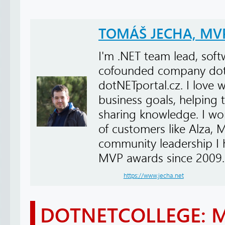
TOMÁŠ JECHA, MV
I'm .NET team lead, softw
cofounded company dot
dotNETportal.cz. I love 
business goals, helping
sharing knowledge. I wor
of customers like Alza, 
community leadership I
MVP awards since 2009.
https://www.jecha.net
DOTNETCOLLEGE: 