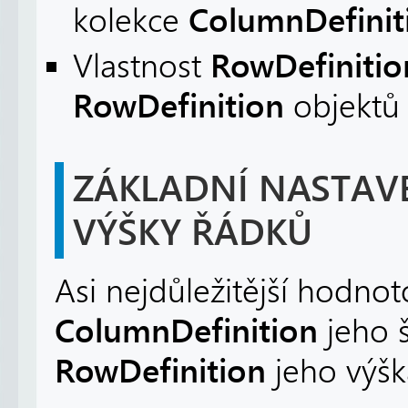
ColumnDefini
kolekce
RowDefinitio
Vlastnost
RowDefinition
objektů
ZÁKLADNÍ NASTAVE
VÝŠKY ŘÁDKŮ
Asi nejdůležitější hodnot
ColumnDefinition
jeho 
RowDefinition
jeho výš