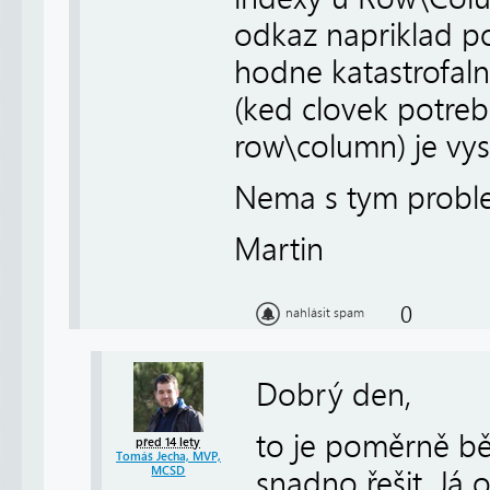
odkaz napriklad p
hodne katastrofaln
(ked clovek potreb
row\column) je vys
Nema s tym proble
Martin
0
nahlásit spam
Dobrý den,
to je poměrně bě
před 14 lety
Tomáš Jecha, MVP,
MCSD
snadno řešit. Já 