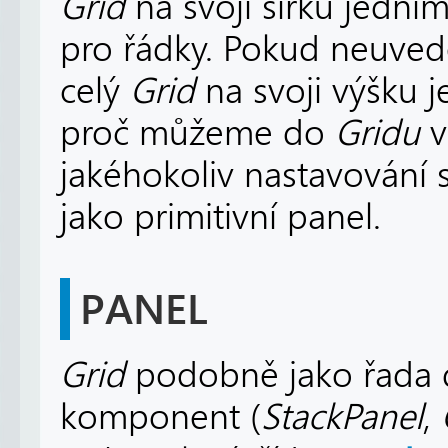
Grid
na svoji šířku jedním
pro řádky. Pokud neuvede
celý
Grid
na svoji výšku 
proč můžeme do
Gridu
v
jakéhokoliv nastavování s
jako primitivní panel.
PANEL
Grid
podobně jako řada d
komponent (
StackPanel
,