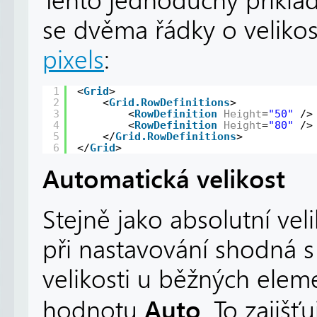
Tento jednoduchý příklad
se dvěma řádky o velikos
pixels
:
1
<
Grid
>
2
<
Grid.RowDefinitions
>
3
<
RowDefinition
Height
=
"50"
/>
4
<
RowDefinition
Height
=
"80"
/>
5
</
Grid.RowDefinitions
>
6
</
Grid
>
Automatická velikost
Stejně jako absolutní veli
při nastavování shodná 
velikosti u běžných elem
Auto
hodnotu
. To zajišť