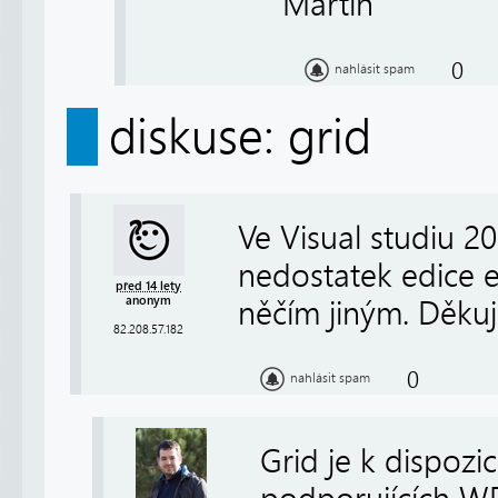
Martin
0
nahlásit spam
diskuse: grid
Ve Visual studiu 2
nedostatek edice e
před 14 lety
anonym
něčím jiným. Děku
82.208.57.182
0
nahlásit spam
Grid je k dispoz