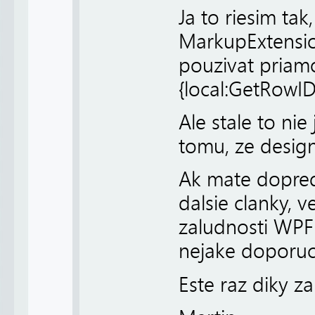
Ja to riesim ta
MarkupExtensi
pouzivat priam
{local:GetRowI
Ale stale to ni
tomu, ze design
Ak mate dopre
dalsie clanky, v
zaludnosti WPF 
nejake doporuc
Este raz diky z