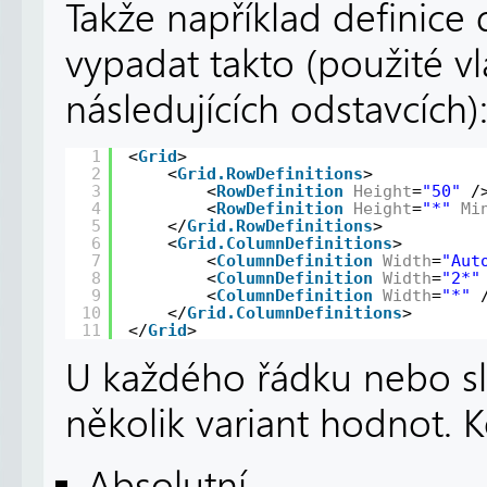
Takže například definice
vypadat takto (použité vl
následujících odstavcích)
1
<
Grid
>
2
<
Grid.RowDefinitions
>
3
<
RowDefinition
Height
=
"50"
/
4
<
RowDefinition
Height
=
"*"
Mi
5
</
Grid.RowDefinitions
>
6
<
Grid.ColumnDefinitions
>
7
<
ColumnDefinition
Width
=
"Aut
8
<
ColumnDefinition
Width
=
"2*"
9
<
ColumnDefinition
Width
=
"*"
10
</
Grid.ColumnDefinitions
>
11
</
Grid
>
U každého řádku nebo slo
několik variant hodnot. K
Absolutní