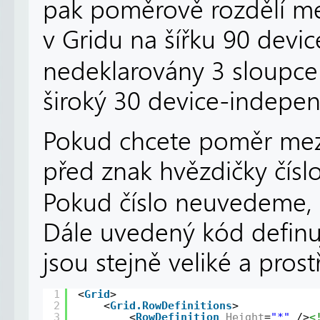
pak poměrově rozdělí me
v Gridu na šířku 90 devi
nedeklarovány 3 sloupce
široký 30 device-indepen
Pokud chcete poměr mezi 
před znak hvězdičky číslo
Pokud číslo neuvedeme, 
Dále uvedený kód definuj
jsou stejně veliké a prost
1
<
Grid
>
2
<
Grid.RowDefinitions
>
3
<
RowDefinition
Height
=
"*"
/>
<