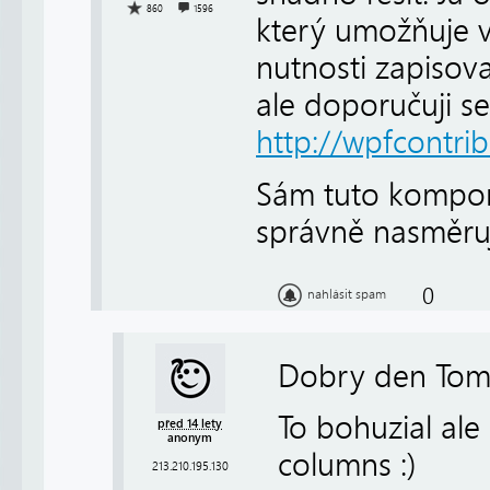
860
1596
který umožňuje v
nutnosti zapiso
ale doporučuji se
http://wpfcontri
Sám tuto kompon
správně nasměru
0
nahlásit spam
Dobry den Toma
To bohuzial ale
před 14 lety
anonym
columns :)
213.210.195.130