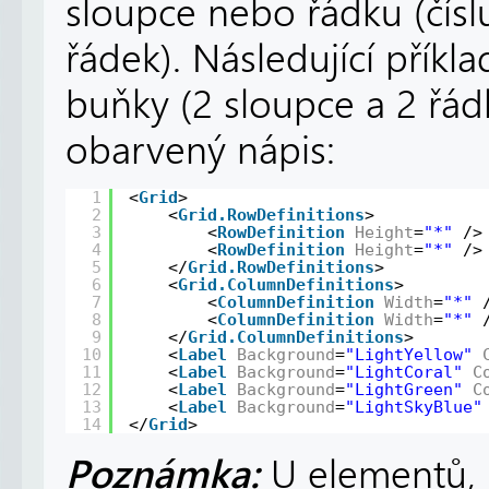
sloupce nebo řádku (čísl
řádek). Následující příkl
buňky (2 sloupce a 2 řá
obarvený nápis:
1
<
Grid
>
2
<
Grid.RowDefinitions
>
3
<
RowDefinition
Height
=
"*"
/>
4
<
RowDefinition
Height
=
"*"
/>
5
</
Grid.RowDefinitions
>
6
<
Grid.ColumnDefinitions
>
7
<
ColumnDefinition
Width
=
"*"
8
<
ColumnDefinition
Width
=
"*"
9
</
Grid.ColumnDefinitions
>
10
<
Label
Background
=
"LightYellow"
11
<
Label
Background
=
"LightCoral"
C
12
<
Label
Background
=
"LightGreen"
C
13
<
Label
Background
=
"LightSkyBlue"
14
</
Grid
>
Poznámka:
U elementů, 