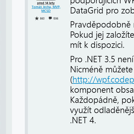
podporujících WP
před 14 lety
Tomáš Jecha, MVP,
DataGrid pro zob
MCSD
860
1596
Pravděpodobně má
Pokud jej založí
mít k dispozici.
Pro .NET 3.5 nen
Nicméně můžete 
(
http://wpf.code
komponent obsahu
Každopádně, pok
využít odladěněj
.NET 4.