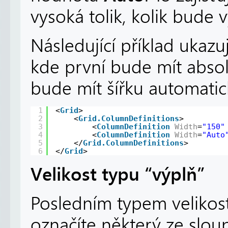
vysoká tolik, kolik bude 
Následující příklad ukazu
kde první bude mít absol
bude mít šířku automati
1
<
Grid
>
2
<
Grid.ColumnDefinitions
>
3
<
ColumnDefinition
Width
=
"150"
4
<
ColumnDefinition
Width
=
"Auto
5
</
Grid.ColumnDefinitions
>
6
</
Grid
>
Velikost typu “výplň”
Posledním typem velikost
označíte některý ze sloupc