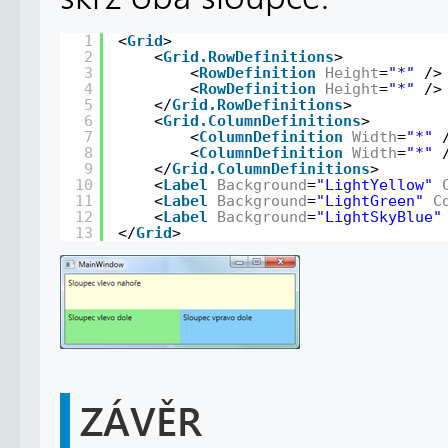
1
<
Grid
>
2
<
Grid.RowDefinitions
>
3
<
RowDefinition
Height
=
"*"
/>
4
<
RowDefinition
Height
=
"*"
/>
5
</
Grid.RowDefinitions
>
6
<
Grid.ColumnDefinitions
>
7
<
ColumnDefinition
Width
=
"*"
8
<
ColumnDefinition
Width
=
"*"
9
</
Grid.ColumnDefinitions
>
10
<
Label
Background
=
"LightYellow"
11
<
Label
Background
=
"LightGreen"
C
12
<
Label
Background
=
"LightSkyBlue"
13
</
Grid
>
ZÁVĚR