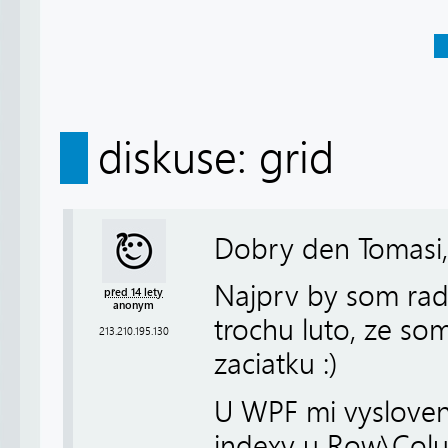
diskuse: grid
Dobry den Tomasi,
Najprv by som rad 
před 14 lety
anonym
trochu luto, ze so
213.210.195.130
zaciatku :)
U WPF mi vyslovene
indexy u Row\Colu