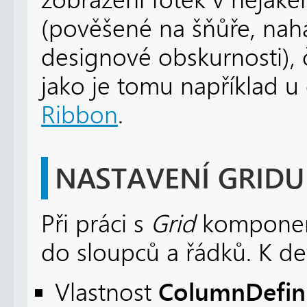
(pověšené na šňůře, nah
designové obskurnosti), č
jako je tomu například u
Ribbon
.
NASTAVENÍ GRIDU
Při práci s
Grid
komponent
do sloupců a řádků. K def
ColumnDefini
Vlastnost