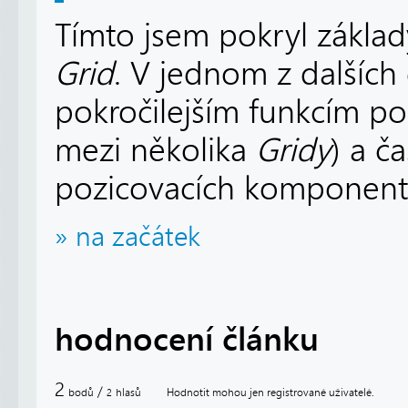
Tímto jsem pokryl základ
Grid
. V jednom z dalších
pokročilejším funkcím pou
mezi několika
Gridy
) a č
pozicovacích komponent
» na začátek
hodnocení článku
2
/
bodů
hlasů
Hodnotit mohou jen registrované uživatelé.
2