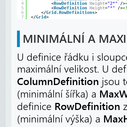
4
<
RowDefinition
Height
=
"2*"
/>
5
<
RowDefinition
Height
=
"*"
/>
<
6
</
Grid.RowDefinitions
>
7
</
Grid
>
MINIMÁLNÍ A MAXI
U definice řádku i sloupc
maximální velikost. U def
ColumnDefinition
jsou t
MaxW
(minimální šířka) a
RowDefinition
definice
z
MaxH
(minimální výška) a