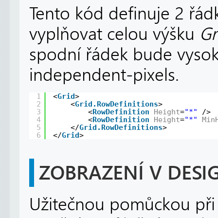
Tento kód definuje 2 řá
vyplňovat celou výšku
Gr
spodní řádek bude vysok
independent-pixels.
1
<
Grid
>
2
<
Grid.RowDefinitions
>
3
<
RowDefinition
Height
=
"*"
/>
4
<
RowDefinition
Height
=
"*"
Min
5
</
Grid.RowDefinitions
>
6
</
Grid
>
ZOBRAZENÍ V DESI
Užitečnou pomůckou při n