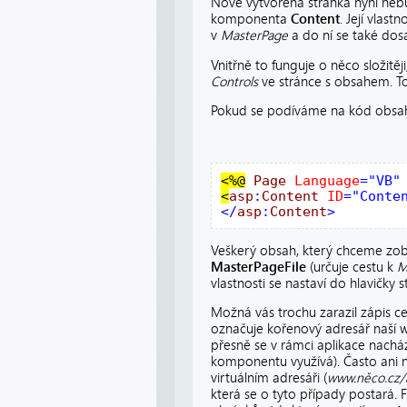
Nově vytvořená stránka nyní ne
komponenta
Content
. Její vlastn
v
MasterPage
a do ní se také dosa
Vnitřně to funguje o něco složitěji
Controls
ve stránce s obsahem. To 
Pokud se podíváme na kód obsah
<%
@
Page
Language
="VB"
<
asp
:
Content
ID
="Conte
</
asp
:
Content
>
Veškerý obsah, který chceme zob
MasterPageFile
(určuje cestu k
M
vlastnosti se nastaví do hlavičky s
Možná vás trochu zarazil zápis ce
označuje kořenový adresář naší w
přesně se v rámci aplikace nacház
komponentu využívá). Často ani ne
virtuálním adresáři (
www.něco.cz/
která se o tyto případy postará.