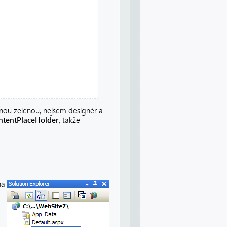
snou zelenou, nejsem designér a
ntentPlaceHolder
, takže
ha