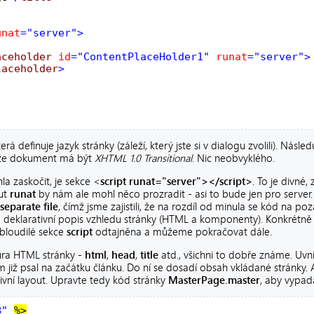
unat
aceholder
id
="ContentPlaceHolder1"
runat
laceholder
která definuje jazyk stránky (záleží, který jste si v dialogu zvolili). Ná
á, že dokument má být
XHTML 1.0 Transitional
. Nic neobvyklého.
la zaskočit, je sekce <
script runat="server"></script>
. To je divné,
but
runat
by nám ale mohl něco prozradit - asi to bude jen pro server.
separate file
, čímž jsme zajistili, že na rozdíl od minula se kód na poz
o deklarativní popis vzhledu stránky (HTML a komponenty). Konkrétně
zbloudilé sekce
script
odtajněna a můžeme pokračovat dále.
tura HTML stránky -
html
,
head
,
title
atd., všichni to dobře známe. Uvn
em již psal na začátku článku. Do ní se dosadí obsah vkládané stránky
tivní layout. Upravte tedy kód stránky
MasterPage.master
, aby vypad
B"
%>
