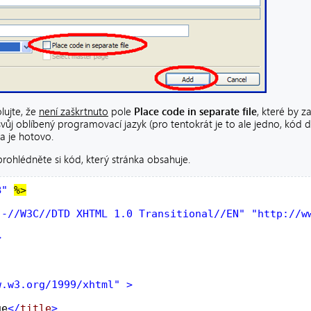
olujte, že
není zaškrtnuto
pole
Place code in separate file
, které by z
vůj oblíbený programovací jazyk (pro tentokrát je to ale jedno, kód
a je hotovo.
rohlédněte si kód, který stránka obsahuje.
B"
%>

"-//W3C//DTD XHTML 1.0 Transitional//EN"
"http://w


w.w3.org/1999/xhtml"
>

ge
</
title
>
