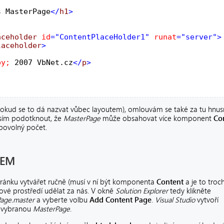
s MasterPage
</
h1
aceholder
id
="ContentPlaceHolder1"
runat
laceholder
py;
 2007 VbNet.cz
</
p
(pokud se to dá nazvat vůbec layoutem), omlouvám se také za tu hnu
usím podotknout, že
MasterPage
může obsahovat více komponent
Co
bovolný počet.
HEM
ánku vytvářet ručně (musí v ní být komponenta
Content
a je to troc
ové prostředí udělat za nás. V okně
Solution Explorer
tedy klikněte
age.master
a vyberte volbu
Add Content Page
.
Visual Studio
vytvoří
o vybranou
MasterPage
.