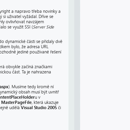
yright a napravo třeba novinky a
i uživatel vyžádal. Dříve se
ohly ovlivňovat navzájem
lo se využít SSI (
Server Side
do dynamické části se přidaly dvě
edkem bylo, že adresa URL
rozhodně jediné používané řešení
terá obvykle začíná značkami
mickou část. Ta je nahrazena
.aspx
). Musíme tedy kromě ní
dynamický obsah musí být uvnitř
ntentPlaceHolder
u v
t
MasterPageFile
, která ukazuje
stejně udělá
Visual Studio 2005
či