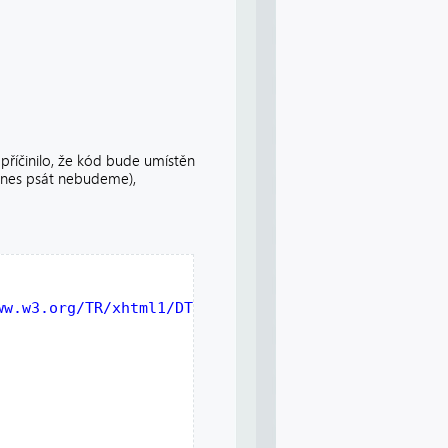
apříčinilo, že kód bude umístěn
 dnes psát nebudeme),
ww.w3.org/TR/xhtml1/DTD/xhtml1-transitional.dtd">
