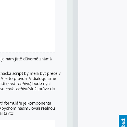
sleduje nám jistě důverně známá
 značka
script
by měla být přece v
 A je to pravda. V dialogu jsme
adí (
code-behind
) bude nyní
 se
code-behind
vloží právě do
itř formuláře je komponenta
. Abychom nasimulovali reálnou
al takto: