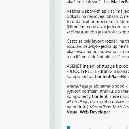
ukážeme, jak využít tzv.
MasterP
Většina webových aplikací má jed
odkazy na nejnovější obsah. A ně
to dalo řešit pomocí rámců, kter
(kliknutím na odkaz v jednom rámc
Includes
), anebo jakoukoliv skript
Často se celý layout rozdělil na tři
includes
(vsuvky) - jedna úplně na
ukazovala na požadovanou stránku
a určitě není ideální, ale zvláště
ASP.NET (nejen) přistupuje k pro
<!DOCTYPE...
a
<html>
a končí
komponentou
ContentPlaceHol
MasterPage
je ale sama o sobě k
vytvořit normální stránku, do kt
komponenty
Content
, které nav
MasterPage
, do kterého dosazuje
na příslušný
MasterPage
. Možná s
Visual Web Developer
.