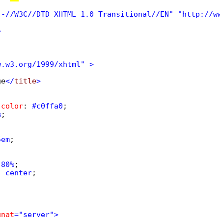
"-//W3C//DTD XHTML 1.0 Transitional//EN"
"http://w


w.w3.org/1999/xhtml"
>

ge
</
title
-color
: 
#c0ffa0
;

%
;

5em
;

 
80%
;

: 
center
;

unat