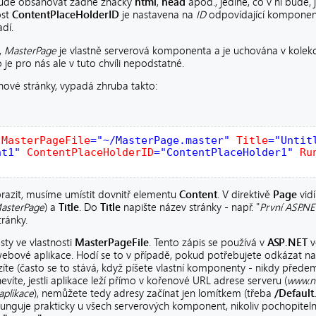
bude obsahovat žádné značky
html
,
head
apod., jediné, co v ní bude, 
ost
ContentPlaceHolderID
je nastavena na
ID
odpovídající komponen
dí.
,
MasterPage
je vlastně serverová komponenta a je uchována v kolekc
je pro nás ale v tuto chvíli nepodstatné.
ové stránky, vypadá zhruba takto:
MasterPageFile
="~/MasterPage.master"
Title
="Untit
nt1"
ContentPlaceHolderID
="ContentPlaceHolder1"
Ru
razit, musíme umístit dovnitř elementu
Content
. V direktivě
Page
vidí
asterPage
) a
Title
. Do
Title
napište název stránky - např. "
První ASP.NE
tránky.
sty ve vlastnosti
MasterPageFile
. Tento zápis se používá v
ASP.NET
v
ebové aplikace. Hodí se to v případě, pokud potřebujete odkázat na 
íte (často se to stává, když píšete vlastní komponenty - nikdy předem 
víte, jestli aplikace leží přímo v kořenové URL adrese serveru (
www.n
aplikace
), nemůžete tedy adresy začínat jen lomítkem (třeba
/Default
 Funguje prakticky u všech serverových komponent, nikoliv pochopite