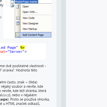
je
ty
i
led Page"
nat
="Server">

me dvě podstatné vlastnosti -
T stránka
". Hodnota této
elmi často, znak
~
(tilda)
nějaký soubor a nevíte, kde
nevíte, kde leží stránka, která
ěco.cz
), nebo v nějakém
.aspx
). Proto se používá vlnovka,
lně u HTML značek odkazů,