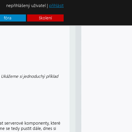
nepřihlášený uživatel |
přihlásit
fóra
školení
. Ukážeme si jednoduchý příklad
vat serverové komponenty, které
 se tedy pustit dále, dnes si