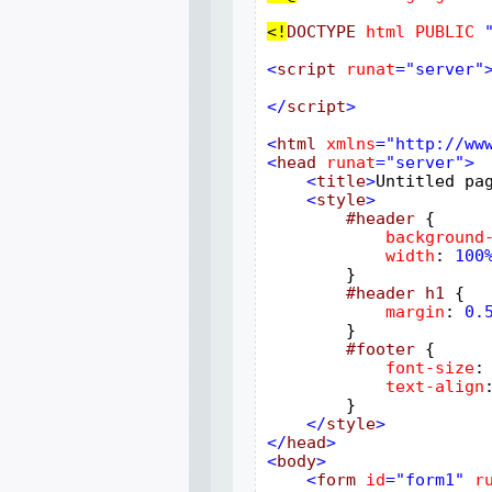
<!
DOCTYPE
html
PUBLIC
<
script
runat
="server">
</
script
>

<
html
xmlns
="http://ww
<
head
runat
<
title
>
Untitled pa
<
style
#header
 {

background
width
: 
100
        }

#header
h1
 {

margin
: 
0.
        }

#footer
 {

font-size
:
text-align
        }

</
style
>

</
head
>

<
body
<
form
id
="form1"
r