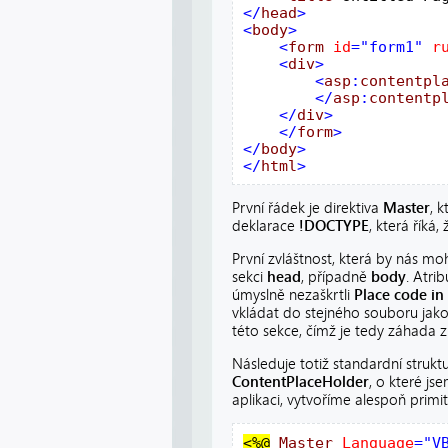
</
head
>

<
body
<
form
id
="form1"
r
<
div
<
asp
:
contentpl
</
asp
:
contentp
</
div
</
form
>

</
body
>

</
html
>
První řádek je direktiva
Master
, 
deklarace
!DOCTYPE
, která řík
První zvláštnost, která by nás moh
sekci
head
, případně
body
. Atri
úmyslně nezaškrtli
Place code in 
vkládat do stejného souboru jak
této sekce, čímž je tedy záhada 
Následuje totiž standardní struk
ContentPlaceHolder
, o které js
aplikaci, vytvoříme alespoň primi
<%
@
Master
Language
="V