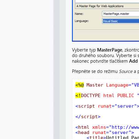
Vyberte typ
MasterPage
, zkontr
do druhého souboru. Vyberte si s
nakonec potvrďte tlačítkem
Add
Přepněte se do režimu
Source
a p
<%
@
Master
Language
="V
<!
DOCTYPE
html
PUBLIC
<
script
runat
="server">
</
script
>

<
html
xmlns
="http://ww
<
head
runat
<
title
>
Untitled Pa