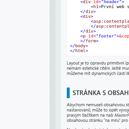
<
div
id
<
h1
>
První web 
</
div
<
div
<
asp
:
contentpl
</
asp
:
contentp
</
div
<
p
id
="footer">
&co
</
form
>

</
body
>

</
html
>
Layout je to opravdu primitivní 
nemám estetické cítění. Ještě m
můžeme mít dynamických částí li
STRÁNKA S OBSA
Abychom nemuseli obsahovou str
nastavování), může to opět vývoj
pravým tlačítkem na naši
MasterP
obsahovou stránku "na míru" pr