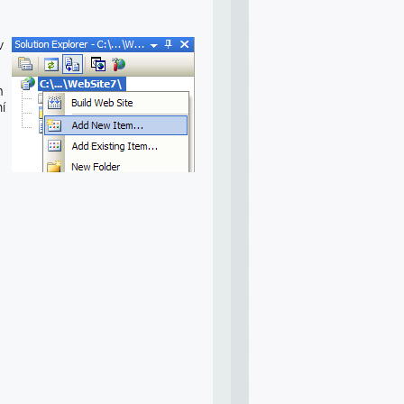
v
m
í