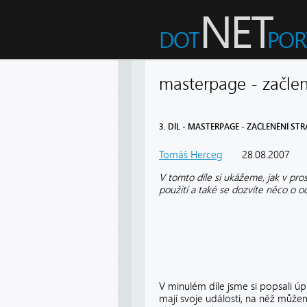
masterpage - začlen
3. DÍL - MASTERPAGE - ZAČLENĚNÍ ST
Tomáš Herceg
28.08.2007
V tomto díle si ukážeme, jak v pr
použití a také se dozvíte něco o 
V minulém díle jsme si popsali úp
mají svoje události, na něž může