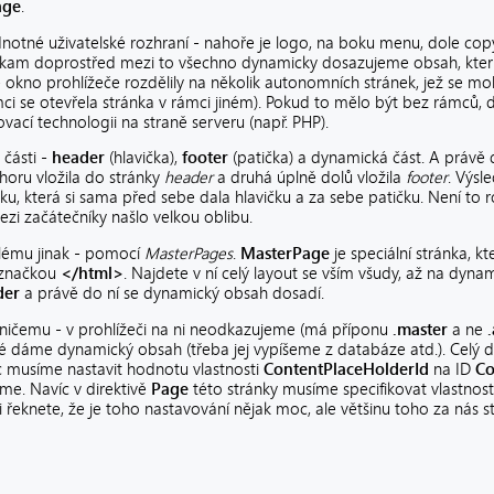
age
.
notné uživatelské rozhraní - nahoře je logo, na boku menu, dole cop
kam doprostřed mezi to všechno dynamicky dosazujeme obsah, který s
é okno prohlížeče rozdělily na několik autonomních stránek, jež se m
i se otevřela stránka v rámci jiném). Pokud to mělo být bez rámců, da
ovací technologii na straně serveru (např. PHP).
 části -
header
(hlavička),
footer
(patička) a dynamická část. A právě 
horu vložila do stránky
header
a druhá úplně dolů vložila
footer
. Výsl
, která si sama před sebe dala hlavičku a za sebe patičku. Není to 
 mezi začátečníky našlo velkou oblibu.
blému jinak - pomocí
MasterPages
.
MasterPage
je speciální stránka, k
 značkou
</html>
. Najdete v ní celý layout se vším všudy, až na dyna
der
a právě do ní se dynamický obsah dosadí.
 ničemu - v prohlížeči na ni neodkazujeme (má příponu
.master
a ne
eré dáme dynamický obsah (třeba jej vypíšeme z databáze atd.). Celý 
íc musíme nastavit hodnotu vlastnosti
ContentPlaceHolderId
na ID
Co
me. Navíc v direktivě
Page
této stránky musíme specifikovat vlastnos
i řeknete, že je toho nastavování nějak moc, ale většinu toho za nás 