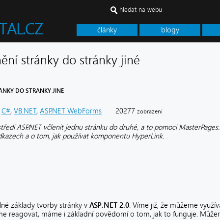
hledat na webu
články
blogy
ění stránky do stránky jiné
RÁNKY DO STRÁNKY JINÉ
C#
,
VB.NET
,
ASP.NET WebForms
20277
zobrazení
ostředí ASP.NET včlenit jednu stránku do druhé, a to pomocí MasterPages
odkazech a o tom, jak používat komponentu HyperLink.
lné základy tvorby stránky v
ASP.NET 2.0
. Víme již, že můžeme využí
me reagovat, máme i základní povědomí o tom, jak to funguje. Můžeme