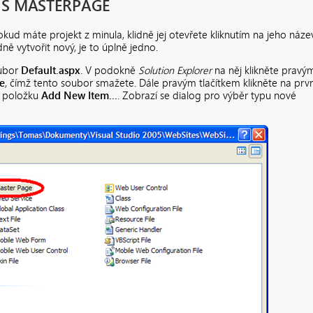
 S MASTERPAGE
okud máte projekt z minula, klidně jej otevřete kliknutím na jeho náze
ně vytvořit nový, je to úplně jedno.
oubor
Default.aspx
. V podokně
Solution Explorer
na něj klikněte pravý
e
, čímž tento soubor smažete. Dále pravým tlačítkem klikněte na prvn
e položku
Add New Item...
. Zobrazí se dialog pro výběr typu nové