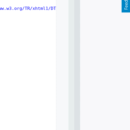
ww.w3.org/TR/xhtml1/DTD/xhtml1-transitional.dtd">
