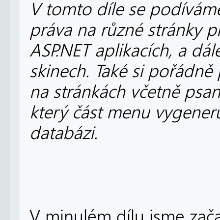
V tomto díle se podíváme 
práva na různé stránky pr
ASP.NET aplikacích, a dá
skinech. Také si pořádně
na stránkách včetně psan
který část menu vygener
databázi.
V minulém dílu jsme začali