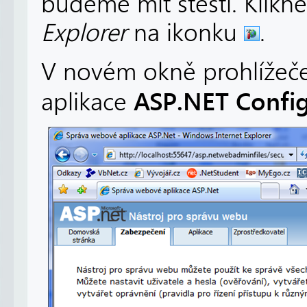
budeme mít štěstí. Klikn
Explorer
na ikonku
.
V novém okně prohlížeče
ASP.NET Config
aplikace