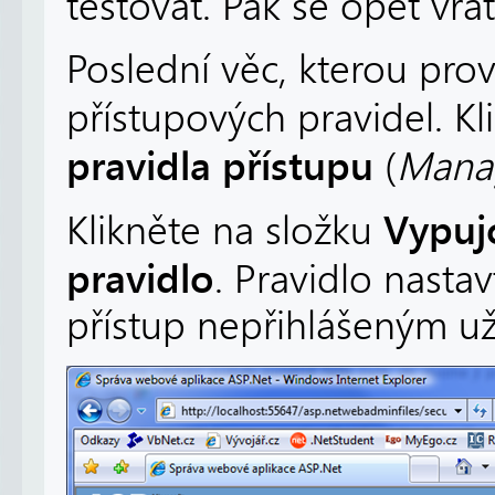
testovat. Pak se opět vra
Poslední věc, kterou pro
přístupových pravidel. Kl
pravidla přístupu
(
Manag
Vypuj
Klikněte na složku
pravidlo
. Pravidlo nasta
přístup nepřihlášeným už