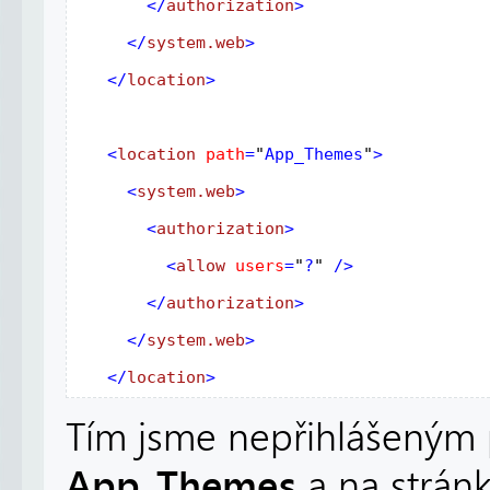
       </
authorization
>
     </
system.web
>
   </
location
>
   <
location
path
=
"
App_Themes
"
>
     <
system.web
>
       <
authorization
>
         <
allow
users
=
"
?
"
 />
       </
authorization
>
     </
system.web
>
   </
location
>
Tím jsme nepřihlášeným p
App_Themes
a na strán