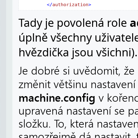
         </
authorization
>
Tady je povolená role
a
úplně všechny uživatele
hvězdička jsou všichni).
Je dobré si uvědomit, ž
změnit většinu nastaven
machine.config
v kořeno
upravená nastavení se p
složku. To, která nastaven
samozřejmě dá nastavit, 