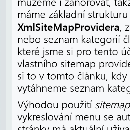
můžeme i zanořovat, tak
máme základní struktur
XmlSiteMapProvidera
, 
nebo seznam kategorií č
které jsme si pro tento ú
vlastního sitemap provid
si to v tomto článku, kd
vytáhneme seznam katego
Výhodou použití
sitemap
vykreslování menu se auto
stránky má aktuální uživa