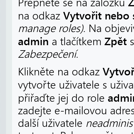
Z
Přepněte se na záložku
Vytvořit nebo 
na odkaz
manage roles)
. Na objevi
admin
Zpět
a tlačítkem
s
Zabezpečení
.
Vytvoř
Klikněte na odkaz
vytvořte uživatele s už
admi
přiřaďte jej do role
zadejte e-mailovou adres
další uživatele
neadminis