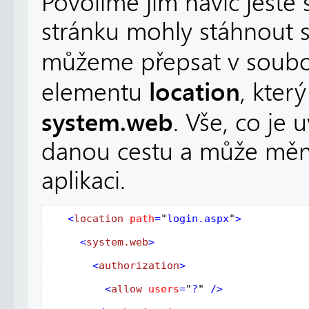
Povolíme jim navíc ještě
stránku mohly stáhnout st
můžeme přepsat v soub
location
elementu
, kter
system.web
. Vše, co je 
danou cestu a může měni
aplikaci.
  <
location
path
=
"
login.aspx
"
>
     <
system.web
>
       <
authorization
>
         <
allow
users
=
"
?
"
 />