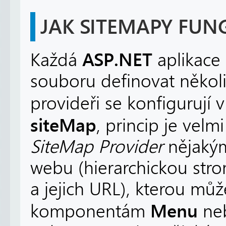
JAK SITEMAPY FUNG
ASP.NET
Každá
aplikace
souboru definovat někol
provideři se konfigurují
siteMap
, princip je vel
SiteMap Provider
nějaký
webu (hierarchickou str
a jejich URL), kterou mů
Menu
komponentám
ne