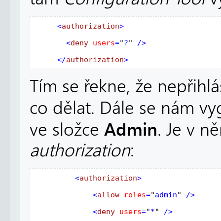
    <
authorization
>
       <
deny
users
=
"
?
"
 />
     </
authorization
>
Tím se řekne, že nepřihlá
co dělat. Dále se nám v
Admin
ve složce
. Je v n
authorization
:
        <
authorization
>
             <
allow
roles
=
"
admin
"
 />
             <
deny
users
=
"
*
"
 />