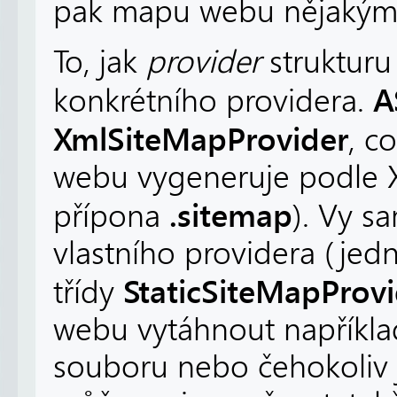
pak mapu webu nějakým
To, jak
provider
strukturu 
A
konkrétního providera.
XmlSiteMapProvider
, c
webu vygeneruje podle 
.sitemap
přípona
). Vy s
vlastního providera (jed
StaticSiteMapProvi
třídy
webu vytáhnout napříkla
souboru nebo čehokoliv 