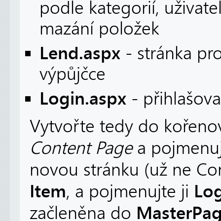
podle kategorií, uživate
mazání položek
Lend.aspx
- stránka pro
výpůjčce
Login.aspx
- přihlašova
Vytvořte tedy do kořeno
Content Page
a pojmenuj
novou stránku (už ne C
Item
Log
, a pojmenujte ji
MasterPag
začleněna do