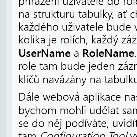
přiřazení uživatele do ro
na strukturu tabulky, ať 
každého uživatele bude v
kolika je rolích, každý 
UserName
RoleName
a
role tam bude jeden záz
klíčů navázány na tabul
Dále webová aplikace nas
bychom mohli udělat sa
se do něj podíváte, uvid
tam
Configuration Tool
v