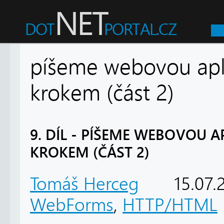
píšeme webovou apli
krokem (část 2)
9. DÍL - PÍŠEME WEBOVOU A
KROKEM (ČÁST 2)
Tomáš Herceg
15.07.
WebForms
,
HTTP/HTML