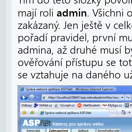
Tím do této složky povolí
admin
mají roli
. Všichni 
zakázaný. Jen ještě v ce
pořadí pravidel, první mu
admina, až druhé musí bý
ověřování přístupu se tot
se vztahuje na daného už