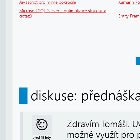
Javascript pro mírně pokročilé
Xamarin F
Microsoft SQL Server - optimalizace struktur a
dotazů
Entity Fra
diskuse: přednášk
Zdravím Tomáši. Uv
možné využít pro p
před 18 lety