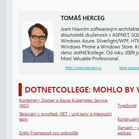
TOMÁŠ HERCEG
Jsem hlavním softwarovým architekt
dlouholeté zkušenosti s ASP.NET, SQ
Windows Azure, Silverlight/WPF, HTM
Windows Phone a Windows Store. Kro
rámci dotNETcollege. Od roku 2009 j
Most Valuable Professional.
http://www.herceg.cz
blog autor
DOTNETCOLLEGE: MOHLO BY 
Kontejnery, Docker a Azure Kubernetes Service
(AKS)
TypeScript
Testování v prostředí .NET - unit testy a integrační
testy
Kontinuáln
Xamarin - v
Entity Framework pro pokročilé
aplikací