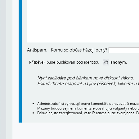
Antispam:
Komu se občas házejí perly?
anonym
Příspěvek bude publikován pod identitou
.
Nyní zakládáte pod článkem nové diskusní vlákno.
Pokud chcete reagovat na jiný příspěvek, klikněte n
Administrátoři si vyhrazují právo komentáře upravovat či maz
Mazány budou zejména komentáře obsahující vulgarity nebo p
Pokud nejste zaregistrováni, Vaše IP adresa bude zveřejněna. P