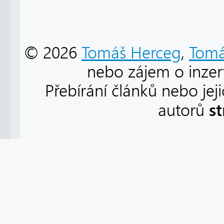
© 2026
Tomáš Herceg
,
Tomá
nebo zájem o inzert
Přebírání článků nebo jej
s
autorů