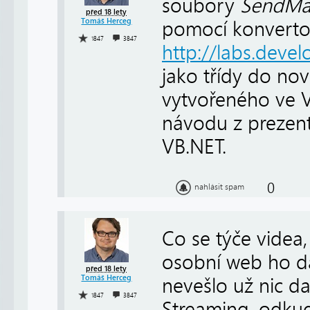
soubory
SendMai
před 18 lety
Tomáš Herceg
pomocí konverto
1847
3847
http://labs.devel
jako třídy do nov
vytvořeného ve V
návodu z prezent
VB.NET.
0
nahlásit spam
Co se týče videa,
osobní web ho d
před 18 lety
Tomáš Herceg
nevešlo už nic dal
1847
3847
Streaming, odkud