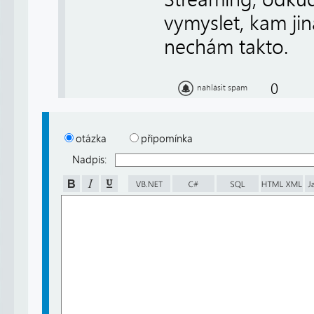
vymyslet, kam jin
nechám takto.
0
nahlásit spam
otázka
připomínka
Nadpis: