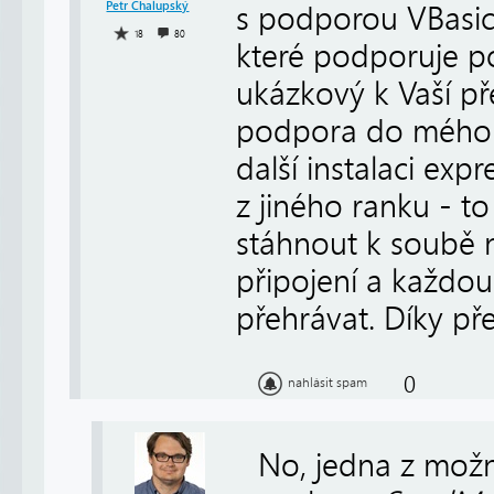
Petr Chalupský
s podporou VBasic
18
80
které podporuje po
ukázkový k Vaší př
podpora do mého 
další instalaci exp
z jiného ranku - t
stáhnout k soubě 
připojení a každou 
přehrávat. Díky př
0
nahlásit spam
No, jedna z možn