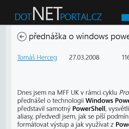
přednáška o windows powe
Tomáš Herceg
27.03.2008
116
Dnes jsem na MFF UK v rámci cyklu
Pro
Windows Powe
přednášel o technologii
PowerShell
představil samotný
, vysvětl
aliasy, předvedl jsem, jak se píší podmí
Powe
formátovat výstup a jak využívat z