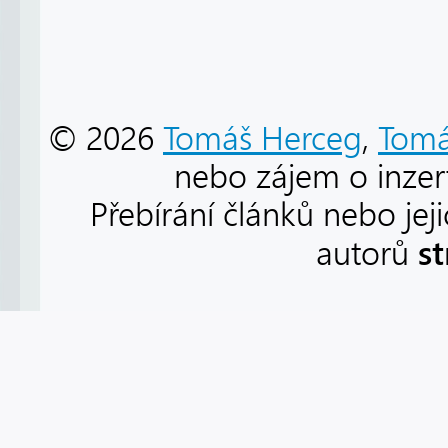
© 2026
Tomáš Herceg
,
Tomá
nebo zájem o inzert
Přebírání článků nebo jej
s
autorů