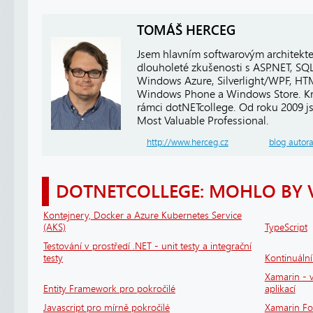
TOMÁŠ HERCEG
Jsem hlavním softwarovým architekt
dlouholeté zkušenosti s ASP.NET, SQ
Windows Azure, Silverlight/WPF, HTM
Windows Phone a Windows Store. Kro
rámci dotNETcollege. Od roku 2009 j
Most Valuable Professional.
http://www.herceg.cz
blog autor
DOTNETCOLLEGE: MOHLO BY 
Kontejnery, Docker a Azure Kubernetes Service
(AKS)
TypeScript
Testování v prostředí .NET - unit testy a integrační
testy
Kontinuáln
Xamarin - v
Entity Framework pro pokročilé
aplikací
Javascript pro mírně pokročilé
Xamarin F