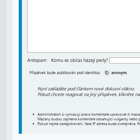
Antispam:
Komu se občas házejí perly?
anonym
Příspěvek bude publikován pod identitou
.
Nyní zakládáte pod článkem nové diskusní vlákno.
Pokud chcete reagovat na jiný příspěvek, klikněte n
Administrátoři si vyhrazují právo komentáře upravovat či maz
Mazány budou zejména komentáře obsahující vulgarity nebo p
Pokud nejste zaregistrováni, Vaše IP adresa bude zveřejněna. P