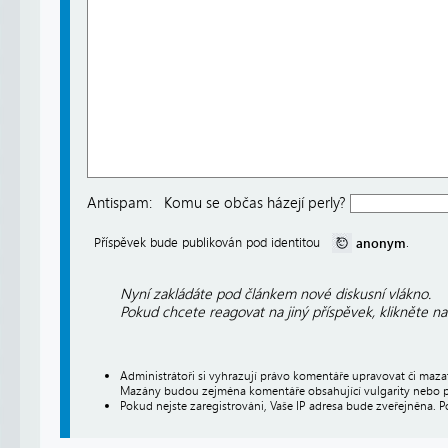
Antispam:
Komu se občas házejí perly?
anonym
Příspěvek bude publikován pod identitou
.
Nyní zakládáte pod článkem nové diskusní vlákno.
Pokud chcete reagovat na jiný příspěvek, klikněte n
Administrátoři si vyhrazují právo komentáře upravovat či maz
Mazány budou zejména komentáře obsahující vulgarity nebo p
Pokud nejste zaregistrováni, Vaše IP adresa bude zveřejněna. P