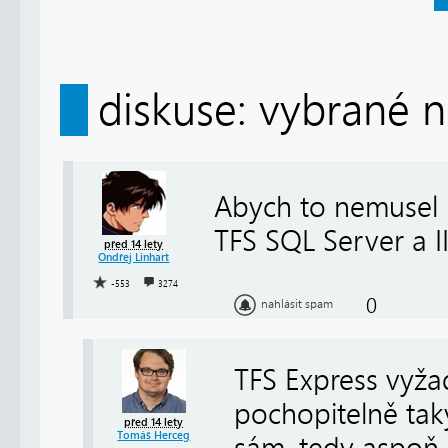
diskuse: vybrané n
Abych to nemusel 
TFS SQL Server a I
před 14 lety
Ondřej Linhart
-553
3274
0
nahlásit spam
TFS Express vyža
pochopitelně taky
před 14 lety
Tomáš Herceg
sám, tedy aspoň p