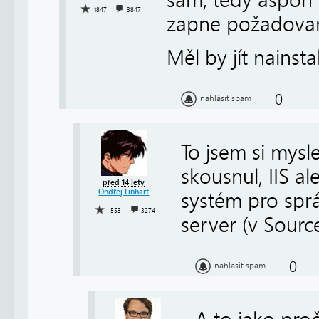
1847
3847
zapne požadovan
Měl by jít nainst
0
nahlásit spam
To jsem si mysl
skousnul, IIS a
před 14 lety
Ondřej Linhart
systém pro sp
-553
3274
server (v Source
0
nahlásit spam