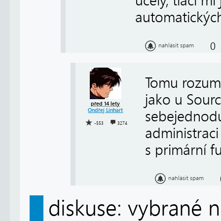
účely, tlačí m
automatických
0
nahlásit spam
Tomu rozumím
jako u Sourc
před 14 lety
Ondřej Linhart
sebejednoduš
-553
3274
administraci
s primární f
nahlásit spam
diskuse: vybrané n