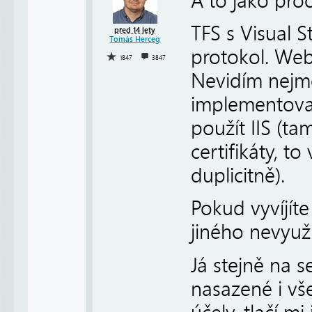
A to jako pro
TFS s Visual 
před 14 lety
Tomáš Herceg
protokol. Web
1847
3847
Nevidím nejme
implementovat
použít IIS (ta
certifikáty, t
duplicitně).
Pokud vyvíjíte
jiného nevyuži
Já stejně na s
nasazené i vš