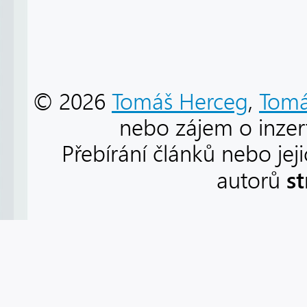
© 2026
Tomáš Herceg
,
Tomá
nebo zájem o inzert
Přebírání článků nebo jej
s
autorů