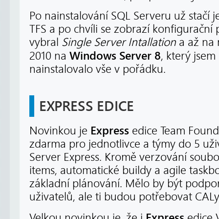
Po nainstalování SQL Serveru už stačí je
TFS a po chvíli se zobrazí konfigurační
vybral
Single Server Intallation
a až na
Windows Server 8
2010 na
, který jsem
nainstalovalo vše v pořádku.
EXPRESS EDICE
Express
Novinkou je
edice Team Founda
zdarma pro jednotlivce a týmy do 5 už
Server Express. Kromě verzování soubo
items, automatické buildy a agile task
základní plánování. Mělo by být podpor
uživatelů, ale ti budou potřebovat CALy
Express
Velkou novinkou je, že i
edice 