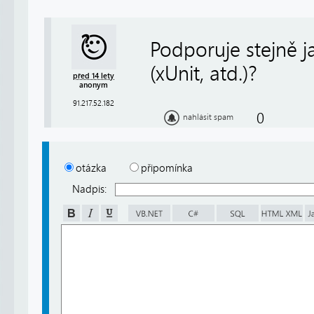
Podporuje stejně j
(xUnit, atd.)?
před 14 lety
anonym
91.217.52.182
0
nahlásit spam
otázka
připomínka
Nadpis: