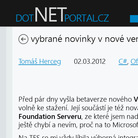
vybrané novinky v nové verz
Tomáš Herceg
02.03.2012
C#
,
Of
V
Před pár dny vyšla betaverze nového
volně ke stažení. Její součástí je též n
Foundation Serveru
, ze které jsem nad
ještě chybí a nevím, proč na to Microsof
Na TFS se mi vždy líbila výborná integr