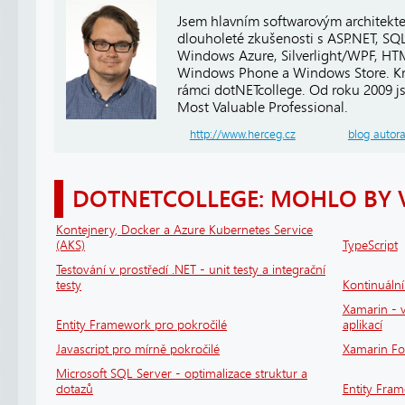
Jsem hlavním softwarovým architekt
dlouholeté zkušenosti s ASP.NET, SQ
Windows Azure, Silverlight/WPF, HTM
Windows Phone a Windows Store. Kro
rámci dotNETcollege. Od roku 2009 j
Most Valuable Professional.
http://www.herceg.cz
blog autor
DOTNETCOLLEGE: MOHLO BY 
Kontejnery, Docker a Azure Kubernetes Service
(AKS)
TypeScript
Testování v prostředí .NET - unit testy a integrační
testy
Kontinuáln
Xamarin - v
Entity Framework pro pokročilé
aplikací
Javascript pro mírně pokročilé
Xamarin F
Microsoft SQL Server - optimalizace struktur a
dotazů
Entity Fra