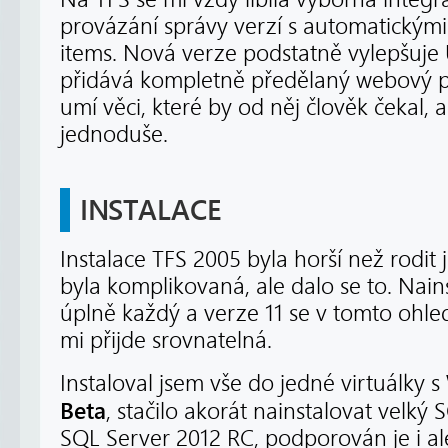
provázání správy verzí s automatickými
items. Nová verze podstatně vylepšuje U
přidává kompletně předělaný webový p
umí věci, které by od něj člověk čekal, 
jednoduše.
INSTALACE
Instalace TFS 2005 byla horší než rodit 
byla komplikovaná, ale dalo se to. Nains
úplně každý a verze 11 se v tomto ohled
mi přijde srovnatelná.
Instaloval jsem vše do jedné virtuálky s
Beta
, stačilo akorát nainstalovat velký 
SQL Server 2012 RC, podporován je i al