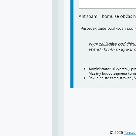
Antispam:
Komu se občas há
Příspěvek bude publikován pod
Nyní zakládáte pod článk
Pokud chcete reagovat na
Administrátoři si vyhrazují 
Mazány budou zejména koment
Pokud nejste zaregistrováni, 
© 2026
Tomáš 