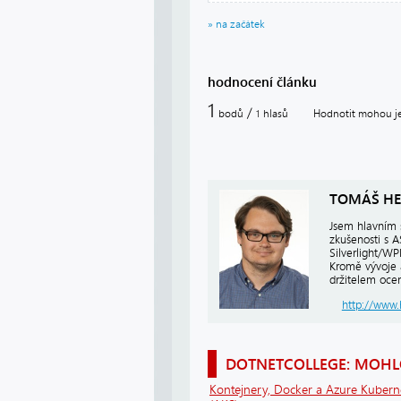
» na začátek
hodnocení článku
1
/
bodů
hlasů
Hodnotit mohou jen
1
TOMÁŠ HE
Jsem hlavním 
zkušenosti s 
Silverlight/W
Kromě vývoje 
držitelem ocen
http://www.
DOTNETCOLLEGE: MOHLO
Kontejnery, Docker a Azure Kubern