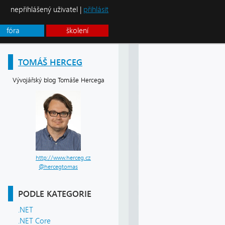
nepřihlášený uživatel |
přihlásit
fóra
školení
TOMÁŠ HERCEG
Vývojářský blog Tomáše Hercega
http://www.herceg.cz
@hercegtomas
PODLE KATEGORIE
;
.NET
.NET Core