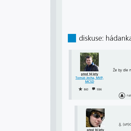
diskuse: hádank
Že by dle 
před 14 lety
Tomáš Jecha, MVP,
MCSD
860
1596
na
Jj, (un
před 14 lety