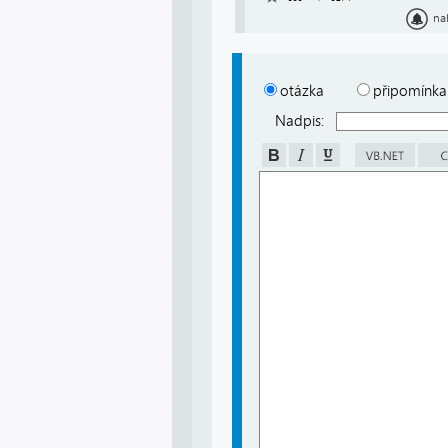
na
otázka
připomínka
Nadpis: