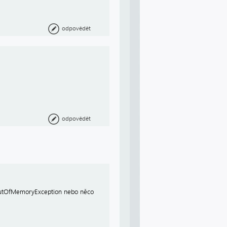
odpovědět
odpovědět
t OutOfMemoryException nebo něco