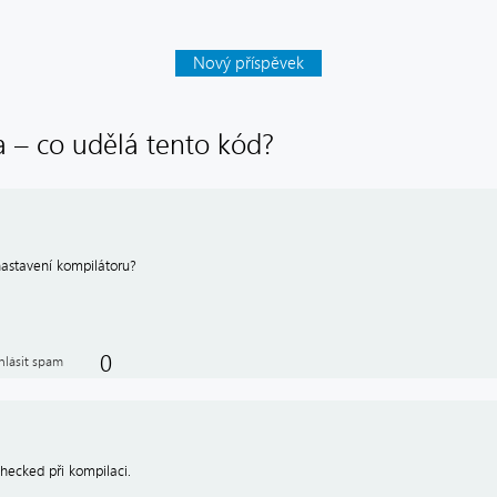
Nový příspěvek
a – co udělá tento kód?
nastavení kompilátoru?
0
hlásit spam
)checked při kompilaci.