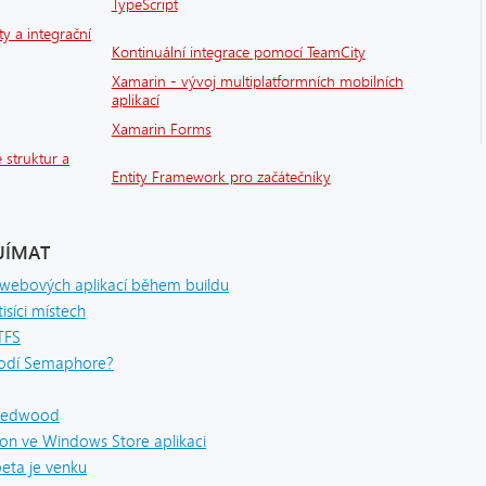
TypeScript
ty a integrační
Kontinuální integrace pomocí TeamCity
Xamarin - vývoj multiplatformních mobilních
aplikací
Xamarin Forms
 struktur a
Entity Framework pro začátečníky
JÍMAT
 webových aplikací během buildu
isíci místech
TFS
hodí Semaphore?
 Redwood
n ve Windows Store aplikaci
eta je venku