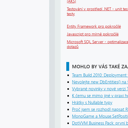
(AKS)
Testování v prostředí .NET - unit tes
testy
Entity Framework pro pokročilé
Javascript pro mírně pokročilé
Microsoft SQL Server - optimalizace
dotazů
MOHLO BY VÁS TAKÉ ZA
Team Build 2010: Deployment
Nevolejte new DbEntities() na t
Vybrané novinky v nové verzi 
K čemu se mimo jiné v praxi 
Hrátky s Nullable typy
Proč jsem se rozhodl napsat
MonoGame a Mouse.SetPositio
DotVVM Business Pack: první b