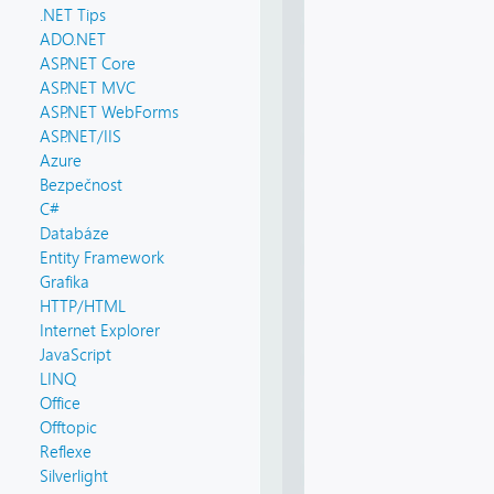
.NET Tips
ADO.NET
ASP.NET Core
ASP.NET MVC
ASP.NET WebForms
ASP.NET/IIS
Azure
Bezpečnost
C#
Databáze
Entity Framework
Grafika
HTTP/HTML
Internet Explorer
JavaScript
LINQ
Office
Offtopic
Reflexe
Silverlight