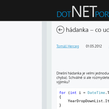
hádanka – co ud
Tomáš Herceg
01.05.2012
Dnešní hádanka je velmi jednoduc
chyba). Schválně si ale rozmysle
výjimku?
for
 (
int
 i = 
DateTime
.
{
    YearDropDownList.I
} 