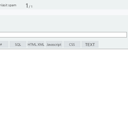
1
hlásit spam
/
1