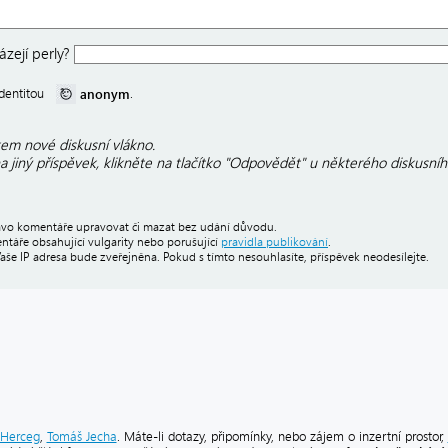
zejí perly?
anonym
 identitou
.
em nové diskusní vlákno.
 jiný příspěvek, klikněte na tlačítko "Odpovědět" u některého diskusníh
právo komentáře upravovat či mazat bez udání důvodu.
áře obsahující vulgarity nebo porušující
pravidla publikování
.
Vaše IP adresa bude zveřejněna. Pokud s tímto nesouhlasíte, příspěvek neodesílejte.
Herceg
,
Tomáš Jecha
. Máte-li dotazy, připomínky, nebo zájem o inzertní prostor,