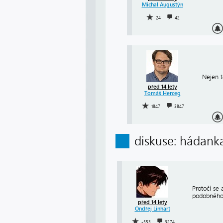
Michal Augustýn
24
42
Nejen t
před 14 lety
Tomáš Herceg
1847
3847
diskuse: hádank
Protočí se
podobného 
před 14 lety
Ondřej Linhart
-553
3274