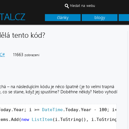
hledat na webu
články
blogy
ělá tento kód?
C#
11663
zobrazení
há – na následujícím kódu je něco špatně (je to velmi trapná
te, co se stane, když jej spustíme? Doběhne někdy? Nebo vyhodí
Today.Year; i >= 
DateTime
.Today.Year - 100; i++)
tems.Add(
new
ListItem
(i.ToString(), i.ToString()))