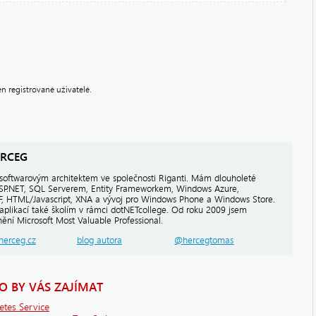
 registrované uživatelé.
RCEG
softwarovým architektem ve společnosti Riganti. Mám dlouholeté
ASP.NET, SQL Serverem, Entity Frameworkem, Windows Azure,
PF, HTML/Javascript, XNA a vývoj pro Windows Phone a Windows Store.
aplikací také školím v rámci dotNETcollege. Od roku 2009 jsem
ění Microsoft Most Valuable Professional.
herceg.cz
blog autora
@hercegtomas
 BY VÁS ZAJÍMAT
etes Service