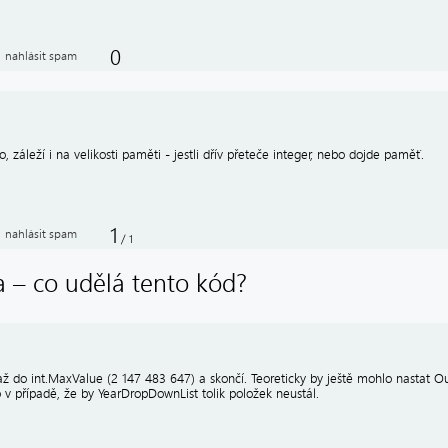
0
nahlásit spam
o, záleží i na velikosti paměti - jestli dřív přeteče integer, nebo dojde paměť.
1
nahlásit spam
/
1
a – co udělá tento kód?
 až do int.MaxValue (2 147 483 647) a skončí. Teoreticky by ještě mohlo nasta
v případě, že by YearDropDownList tolik položek neustál.