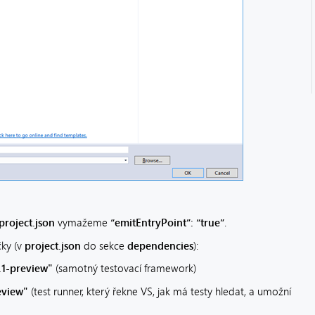
project.json
vymažeme
“emitEntryPoint”: “true”
.
čky (v
project.json
do sekce
dependencies
):
.1-preview"
(samotný testovací framework)
review"
(test runner, který řekne VS, jak má testy hledat, a umožní