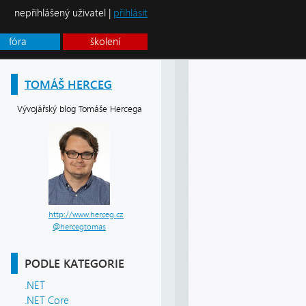
nepřihlášený uživatel |
přihlásit
fóra
školení
TOMÁŠ HERCEG
Vývojářský blog Tomáše Hercega
http://www.herceg.cz
@hercegtomas
PODLE KATEGORIE
.NET
.NET Core