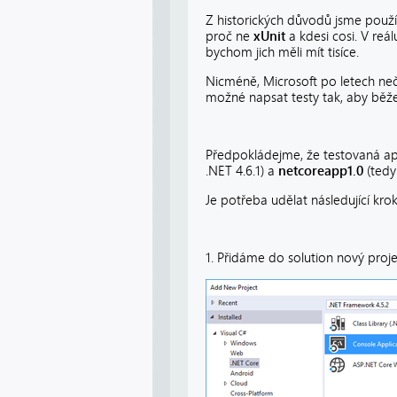
Z historických důvodů jsme použí
proč ne
xUnit
a kdesi cosi. V re
bychom jich měli mít tisíce.
Nicméně, Microsoft po letech neč
možné napsat testy tak, aby běžel
Předpokládejme, že testovaná ap
.NET 4.6.1) a
netcoreapp1.0
(tedy
Je potřeba udělat následující krok
1. Přidáme do solution nový proj