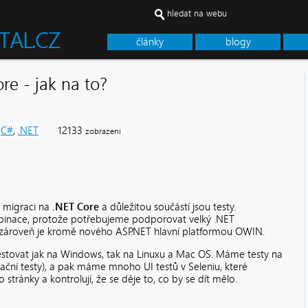
hledat na webu
články
blogy
re - jak na to?
C#
,
.NET
12133
zobrazení
 migraci na
.NET Core
a důležitou součástí jsou testy.
binace, protože potřebujeme podporovat velký .NET
 zároveň je kromě nového ASP.NET hlavní platformou OWIN.
tovat jak na Windows, tak na Linuxu a Mac OS. Máme testy na
ační testy), a pak máme mnoho UI testů v Seleniu, které
do stránky a kontrolují, že se děje to, co by se dít mělo.