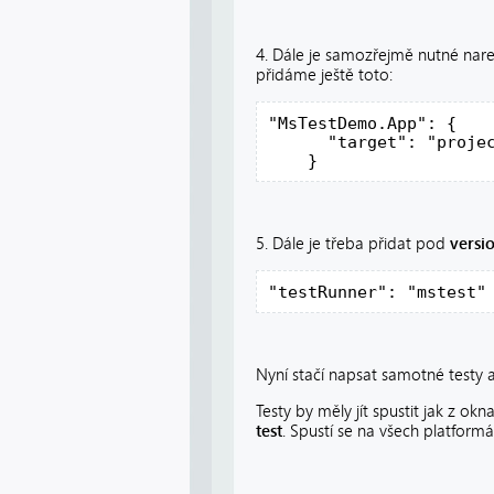
4. Dále je samozřejmě nutné nare
přidáme ještě toto:
"MsTestDemo.App": {
      "target": "proje
    }
5. Dále je třeba přidat pod
versi
"testRunner": "mstest"
Nyní stačí napsat samotné testy a
Testy by měly jít spustit jak z okn
test
. Spustí se na všech platformá