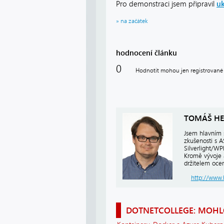
Pro demonstraci jsem připravil
uk
» na začátek
hodnocení článku
0
Hodnotit mohou jen registrované 
TOMÁŠ HE
Jsem hlavním 
zkušenosti s 
Silverlight/W
Kromě vývoje 
držitelem ocen
http://www.
DOTNETCOLLEGE: MOHLO