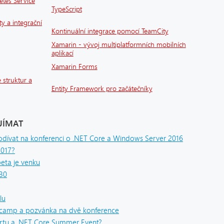
etes Service
TypeScript
ty a integrační
Kontinuální integrace pomocí TeamCity
Xamarin - vývoj multiplatformních mobilních
aplikací
Xamarin Forms
 struktur a
Entity Framework pro začátečníky
JÍMAT
odívat na konferenci o .NET Core a Windows Server 2016
2017?
eta je venku
:30
lu
tcamp a pozvánka na dvě konference
artu a .NET Core Summer Event?