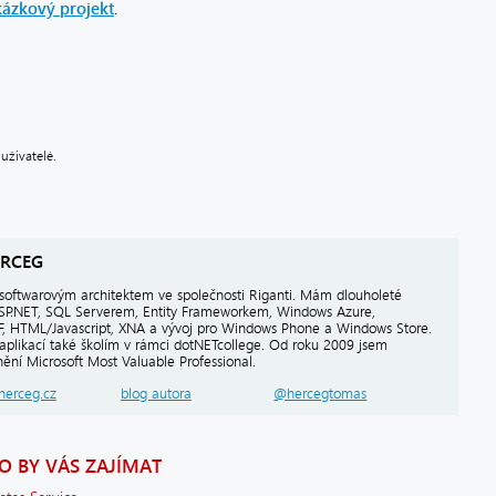
ázkový projekt
.
uživatelé.
RCEG
softwarovým architektem ve společnosti Riganti. Mám dlouholeté
ASP.NET, SQL Serverem, Entity Frameworkem, Windows Azure,
PF, HTML/Javascript, XNA a vývoj pro Windows Phone a Windows Store.
aplikací také školím v rámci dotNETcollege. Od roku 2009 jsem
ění Microsoft Most Valuable Professional.
herceg.cz
blog autora
@hercegtomas
 BY VÁS ZAJÍMAT