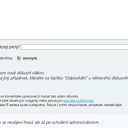
zejí perly?
anonym
 identitou
.
em nové diskusní vlákno.
 jiný příspěvek, klikněte na tlačítko "Odpovědět" u některého diskusníh
právo komentáře upravovat či mazat bez udání důvodu.
áře obsahující vulgarity nebo porušující
pravidla publikování
.
Vaše IP adresa bude zveřejněna. Pokud s tímto nesouhlasíte, příspěvek neodesílejte.
 se neobjeví hned, ale až po schválení administrátorem.