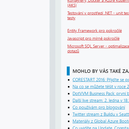
Kontejnery, Docker a Azure Kubern
(AKS)
Testování v prostředí .NET - unit tes
testy
Entity Framework pro pokročilé
Javascript pro mírně pokročilé
Microsoft SQL Server - optimalizace
dotazů
MOHLO BY VÁS TAKÉ ZA
CORESTART 2016: Přijďte se p
Na co se můžete těšit v roce 
DotVVM Business Pack: první b
Další live stream: 2. ledna v 18
Co používám pro blogování
Twitter stream z Buildu v Seatt
Materiály z Global Azure Boo
Co uvidíte na Update, Corest