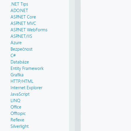
.NET Tips
ADO.NET
ASP.NET Core
ASP.NET MVC
ASP.NET WebForms
ASP.NET/IIS
Azure
Bezpečnost
C#
Databáze
Entity Framework
Grafika
HTTP/HTML
Internet Explorer
JavaScript
LINQ
Office
Offtopic
Reflexe
Silverlight