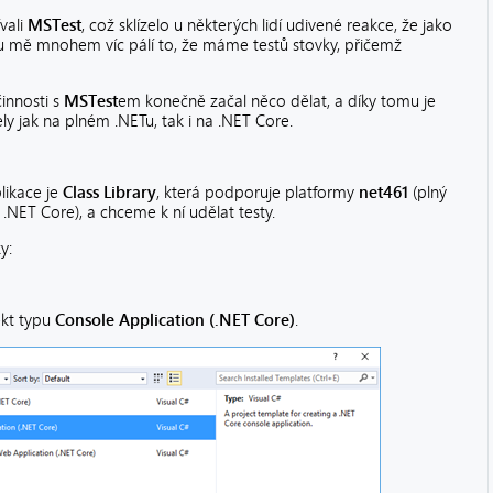
vali
MSTest
, což sklízelo u některých lidí udivené reakce, že jako
álu mě mnohem víc pálí to, že máme testů stovky, přičemž
innosti s
MSTest
em
konečně začal něco dělat, a díky tomu je
y jak na plném .NETu, tak i na .NET Core.
likace je
Class Library
, která podporuje platformy
net461
(plný
 .NET Core), a chceme k ní udělat testy.
y:
ekt typu
Console Application (.NET Core)
.