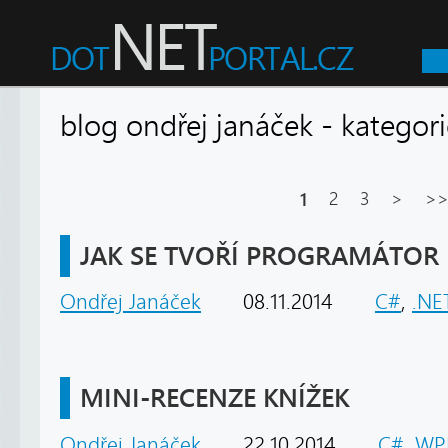
blog ondřej janáček - kateg
1
2
3
>
>
JAK SE TVOŘÍ PROGRAMÁTOR
Ondřej Janáček
08.11.2014
C#
,
.NE
MINI-RECENZE KNÍŽEK
Ondřej Janáček
22.10.2014
C#
,
WP