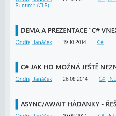
Runtime (CLR)
DEMA A PREZENTACE “C# VNE
Ondřej Janáček
19.10.2014
C#
C# JAK HO MOŽNÁ JEŠTĚ NEZNÁ
Ondřej Janáček
26.08.2014
C#
,
.N
ASYNC/AWAIT HÁDANKY - ŘEŠ
Ondřej Janáček
10.08.2014
C#
,
.NE