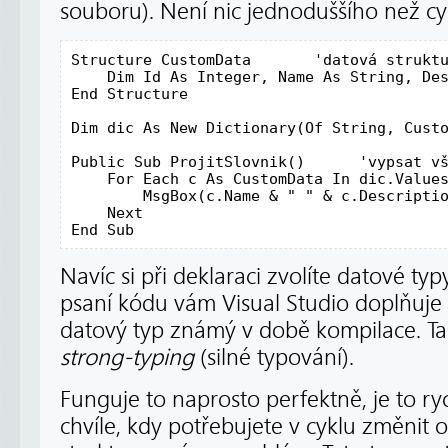
souboru). Není nic jednoduššího než c
Structure
 CustomData       
'datová strukt
Dim
 Id 
As
Integer
, Name 
As
String
, De
End
Structure
Dim
 dic 
As
New
 Dictionary(Of 
String
, Cust
Public
Sub
 ProjitSlovnik()	
'vypsat v
For
 Each c 
As
 CustomData In dic.Values
        MsgBox(c.Name & 
" "
 & c.Descriptio
Next
End
Sub
Navíc si při deklaraci zvolíte datové typ
psaní kódu vám Visual Studio doplňuje 
datový typ známý v době kompilace. 
strong-typing
(silné typování).
Funguje to naprosto perfektně, je to r
chvíle, kdy potřebujete v cyklu změnit 