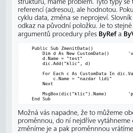
strukturu, máme problém. Tyto typy se 
referencí (adresou), ale hodnotou. Po
cyklu data, změna se neprojeví. Slovník t
odkaz na původní položku. Je to stejné
ByRef
By
argumentů procedury přes
a
Public
Sub
 ZmenitData()

Dim
 d 
As
New
 CustomData()       
'
        d.Name = 
"test"
        dic.Add(
"klic"
, d)

For
 Each c 
As
 CustomData In dic.V
            c.Name = 
"nazdar lidi"
Next
        MsgBox(dic(
"klic"
).Name)        
'
End
Sub
Možná vás napadne, že to můžeme obejí
proměnnou, do ní nejdříve vytáhneme d
změníme je a pak proměnnnou vrátíme z