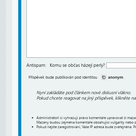
Antispam:
Komu se občas házejí perly?
anonym
Příspěvek bude publikován pod identitou
.
Nyní zakládáte pod článkem nové diskusní vlákno.
Pokud chcete reagovat na jiný příspěvek, klikněte n
Administrátoři si vyhrazují právo komentáře upravovat či maz
Mazány budou zejména komentáře obsahující vulgarity nebo p
Pokud nejste zaregistrováni, Vaše IP adresa bude zveřejněna. P