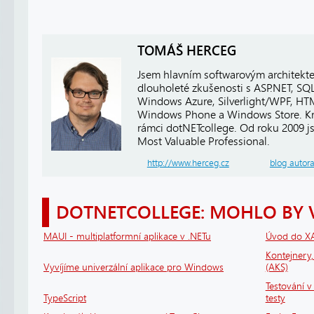
TOMÁŠ HERCEG
Jsem hlavním softwarovým architekt
dlouholeté zkušenosti s ASP.NET, SQ
Windows Azure, Silverlight/WPF, HTM
Windows Phone a Windows Store. Kro
rámci dotNETcollege. Od roku 2009 j
Most Valuable Professional.
http://www.herceg.cz
blog autor
DOTNETCOLLEGE: MOHLO BY 
MAUI - multiplatformní aplikace v .NETu
Úvod do X
Kontejnery
Vyvíjíme univerzální aplikace pro Windows
(AKS)
Testování v 
TypeScript
testy