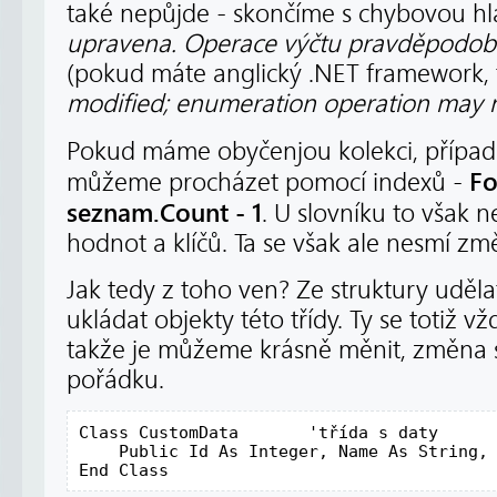
také nepůjde - skončíme s chybovou h
upravena. Operace výčtu pravděpodob
(pokud máte anglický .NET framework,
modified; enumeration operation may n
Pokud máme obyčenjou kolekci, přípa
Fo
můžeme procházet pomocí indexů -
seznam.Count - 1
. U slovníku to však 
hodnot a klíčů. Ta se však ale nesmí změ
Jak tedy z toho ven? Ze struktury udělat
ukládat objekty této třídy. Ty se totiž vž
takže je můžeme krásně měnit, změna se
pořádku.
Class
 CustomData       
'třída s daty
Public
 Id 
As
Integer
, Name 
As
String
,
End
Class