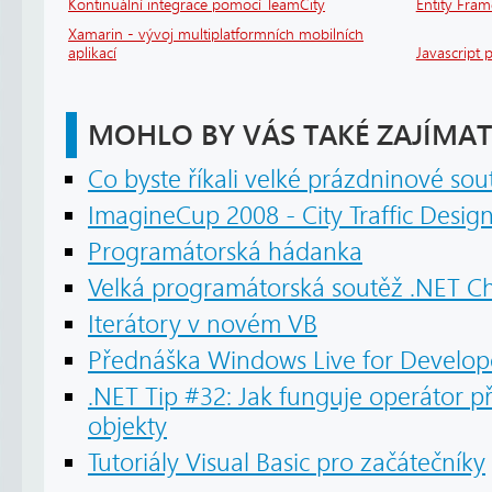
Kontinuální integrace pomocí TeamCity
Entity Fram
Xamarin - vývoj multiplatformních mobilních
aplikací
Javascript 
MOHLO BY VÁS TAKÉ ZAJÍMAT
Co byste říkali velké prázdninové sou
ImagineCup 2008 - City Traffic Desig
Programátorská hádanka
Velká programátorská soutěž .NET Ch
Iterátory v novém VB
Přednáška Windows Live for Develop
.NET Tip #32: Jak funguje operátor př
objekty
Tutoriály Visual Basic pro začátečníky