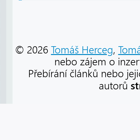
© 2026
Tomáš Herceg
,
Tomá
nebo zájem o inzert
Přebírání článků nebo jej
s
autorů