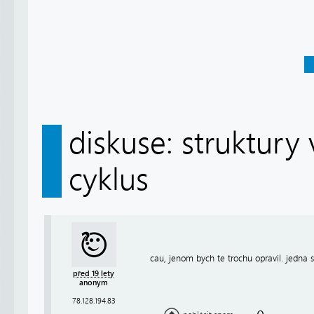
diskuse: struktury 
cyklus
cau, jenom bych te trochu opravil. jedna s
před 19 lety
anonym
78.128.194.83