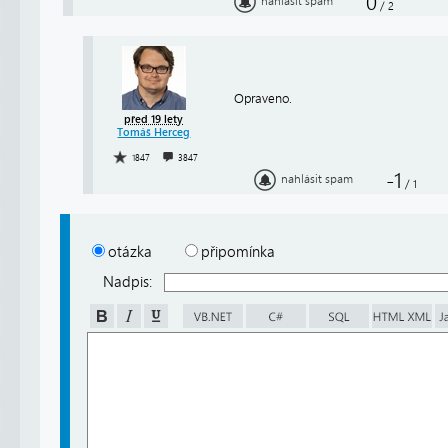
0
nahlásit spam
/
2
Opraveno.
před 19 lety
Tomáš Herceg
1847
3847
-1
nahlásit spam
/
1
otázka
připomínka
Nadpis: