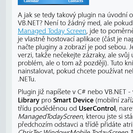
A jak se tedy takový plugin na úvodní 
VB.NET? Není to žádný med, ale pokud
Managed Today Screen
, jde to poměrn
je vlastně hostovací aplikace (část je na
načte pluginy a zobrazí je pod sebou. 
verzi, takže nečekejte zázraky, ale svůj
problém, ale o tom až později). Tuto k
nainstalovat, pokud chcete používat neb
.NETu.
Plugin již napíšete v C# nebo VB.NET - v
Library
Smart Device
pro
(mobilní zaříz
UserControl
třídu poděděnou od
, nar
ManagedTodayScreen
, kterou jste si s
předchozím odstavci a třídě přidáte atr
ChrisTec.WindowsMobile.TodayScreen.