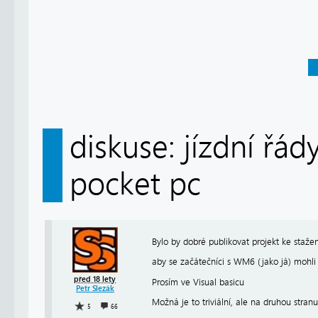
diskuse: jízdní řá
pocket pc
Bylo by dobré publikovat projekt ke stažen
aby se začátečníci s WM6 (jako já) mohli 
před 18 lety
Prosím ve Visual basicu
Petr Slezák
Možná je to triviální, ale na druhou stranu
5
66