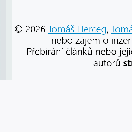
© 2026
Tomáš Herceg
,
Tomá
nebo zájem o inzert
Přebírání článků nebo jej
s
autorů