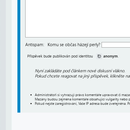
Antispam:
Komu se občas házejí perly?
anonym
Příspěvek bude publikován pod identitou
.
Nyní zakládáte pod článkem nové diskusní vlákno.
Pokud chcete reagovat na jiný příspěvek, klikněte n
Administrátoři si vyhrazují právo komentáře upravovat či maz
Mazány budou zejména komentáře obsahující vulgarity nebo p
Pokud nejste zaregistrováni, Vaše IP adresa bude zveřejněna. P