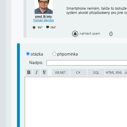
Smartphone nemám, takže to bohužel v
systém akorát přizpůsobený pro jiné o
před 18 lety
Tomáš Herceg
1847
3847
0
nahlásit spam
otázka
připomínka
Nadpis: