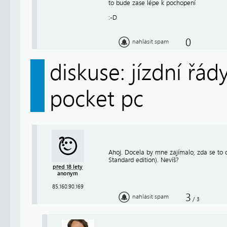
to bude zase lépe k pochopení
:-D
0
nahlásit spam
diskuse: jízdní řá
pocket pc
Ahoj. Docela by mne zajímalo, zda se to
Standard edition). Nevíš?
před 18 lety
anonym
85.160.90.169
3
nahlásit spam
/
3