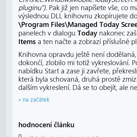
pluginu")
. Pak již jen napíšete vše, co
výslednou DLL knihovnu zkopírujete d
\Program Files\Managed Today Scre
Today
panelech v dialogu
nakonec zaš
Items
a ten načte a zobrazí příslušné pl
Knihovna opravdu ještě není dodělaná, 
dokončí, zlobilo mi totiž vykreslování. 
nabídku Start a zase ji zavřete, překresl
která byla schovaná, druhá prostě zmizí 
dalším vykreslení. Dá se to obejít, ale n
» na začátek
hodnocení článku
0