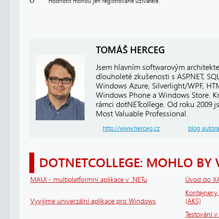
Hodnotit mohou jen registrované uživatelé.
TOMÁŠ HERCEG
Jsem hlavním softwarovým architekt
dlouholeté zkušenosti s ASP.NET, SQ
Windows Azure, Silverlight/WPF, HTM
Windows Phone a Windows Store. Kro
rámci dotNETcollege. Od roku 2009 j
Most Valuable Professional.
http://www.herceg.cz
blog autor
DOTNETCOLLEGE: MOHLO BY 
MAUI - multiplatformní aplikace v .NETu
Úvod do X
Kontejnery
Vyvíjíme univerzální aplikace pro Windows
(AKS)
Testování v 