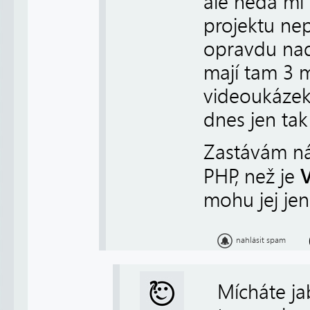
ale nedá mi
projektu nep
opravdu nadc
mají tam 3 m
videoukázek
dnes jen tak
Zastávám náz
PHP, než je
mohu jej je
nahlásit spam
Mícháte ja