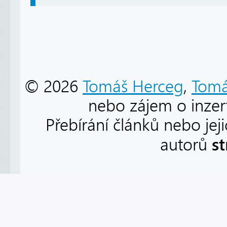
© 2026
Tomáš Herceg
,
Tomá
nebo zájem o inzert
Přebírání článků nebo jej
s
autorů