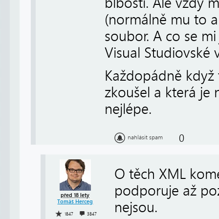
blbosti. Ale vždy m
(normálně mu to al
soubor. A co se mi 
Visual Studiovské 
Každopádně když t
zkoušel a která je 
nejlépe.
0
nahlásit spam
O těch XML koment
podporuje až poz
před 18 lety
Tomáš Herceg
nejsou.
1847
3847