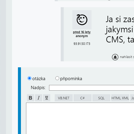
Ja si z
jakymsi
před 16 lety
anonym
CMS, ta
93.91.50.173
nahlásit
otázka
připomínka
Nadpis: