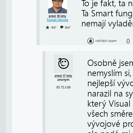
To je fakt, ta
Ta Smart fungu
před 18 lety
Tomáš Herceg
nemají vyladě
1847
3847
0
nahlásit spam
Osobně jsem 
nemyslím si,
před 17 lety
anonym
nejlepší výv
85.70.3.89
narazil na s
který Visua
všech směrec
vývojové pro