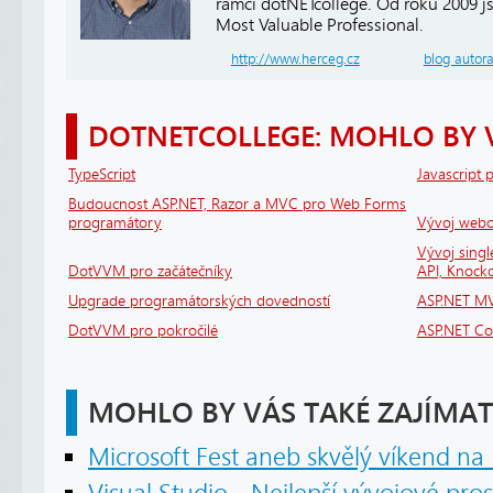
rámci dotNETcollege. Od roku 2009 j
Most Valuable Professional.
http://www.herceg.cz
blog autor
DOTNETCOLLEGE: MOHLO BY 
TypeScript
Javascript 
Budoucnost ASP.NET, Razor a MVC pro Web Forms
programátory
Vývoj webov
Vývoj sing
DotVVM pro začátečníky
API, Knock
Upgrade programátorských dovedností
ASP.NET MV
DotVVM pro pokročilé
ASP.NET Cor
MOHLO BY VÁS TAKÉ ZAJÍMAT
Microsoft Fest aneb skvělý víkend na