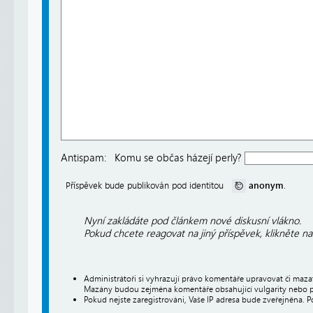
Antispam:
Komu se občas házejí perly?
anonym
Příspěvek bude publikován pod identitou
.
Nyní zakládáte pod článkem nové diskusní vlákno.
Pokud chcete reagovat na jiný příspěvek, klikněte n
Administrátoři si vyhrazují právo komentáře upravovat či maz
Mazány budou zejména komentáře obsahující vulgarity nebo p
Pokud nejste zaregistrováni, Vaše IP adresa bude zveřejněna. P