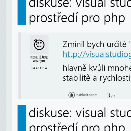
diskuse: visual stu
prostředí pro php
Zmínil bych určitě 
http://visualstudio
před 14 lety
anonym
hlavně kvůli mnohe
84.42.130.4
stabilitě a rychlosti
3
nahlásit spam
/
3
diskuse: visual stu
prostředí pro php