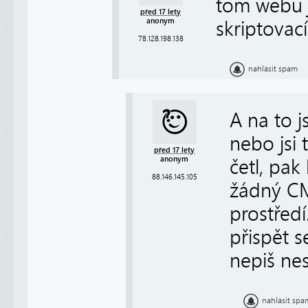
tom webu 
před 17 lety
anonym
skriptovací
78.128.198.138
nahlásit spam
A na to js
nebo jsi 
před 17 lety
anonym
četl, pak
88.146.145.105
žádný CM
prostředí
přispět 
nepiš nes
nahlásit spa