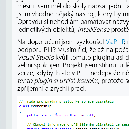
měsíci jsem měl do školy napsat jednu a
jsem vhodné nějaký nástroj, který by mi
Opravdu si nehodlám pamatovat názvy v
jednotlivých objektů,
IntelliSense
prostě
Na doporučení jsem vyzkoušel
Vs.PHP
,
podporu PHP. Musím říci, že až na počát
Visual Studio
kvůli tomuto pluginu asi d
velmi spokojen. Projekt jsem stihnul udě
verze, kdybych ale v PHP nedejbože něk
tento plugin si určitě koupím
, protože s
zpříjemní a zrychlí práci.