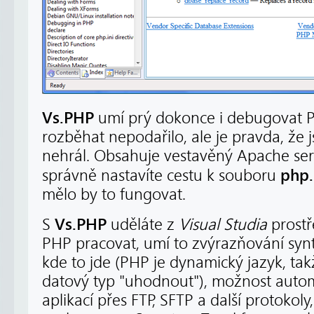
Vs.PHP
umí prý dokonce i debugovat P
rozběhat nepodařilo, ale je pravda, že j
nehrál. Obsahuje vestavěný Apache ser
php.
správně nastavíte cestu k souboru
mělo by to fungovat.
Vs.PHP
S
uděláte z
Visual Studia
prostř
PHP pracovat, umí to zvýrazňování synta
kde to jde (PHP je dynamický jazyk, ta
datový typ "uhodnout"), možnost auto
aplikací přes FTP, SFTP a další protokoly