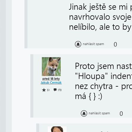
Jinak ještě se mi
navrhovalo svoje 
nelíbilo, ale to by
0
nahlásit spam
Proto jsem nast
"Hloupa" inden
před 18 lety
Jakub Čermák
nez chytra - pr
51
170
má { } :)
0
nahlásit spam