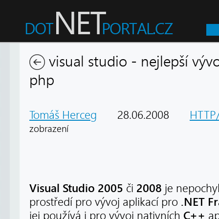
visual studio - nejlepší výv
php
Tomáš Herceg
28.06.2008
HTTP
zobrazení
Visual Studio 2005
2008
či
je nepochyb
.NET F
prostředí pro vývoj aplikací pro
C++
jej používá i pro vývoj nativních
ap