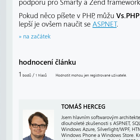
podporu pro Smarty a Zend framework
Vs.PHP
Pokud něco píšete v PHP, můžu
lepší je ovšem naučit se
ASP.NET
.
» na začátek
hodnocení článku
1
/
bodů
hlasů
Hodnotit mohou jen registrované uživatelé.
1
TOMÁŠ HERCEG
Jsem hlavním softwarovým architekt
dlouholeté zkušenosti s ASP.NET, SQ
Windows Azure, Silverlight/WPF, HTM
Windows Phone a Windows Store. Kro