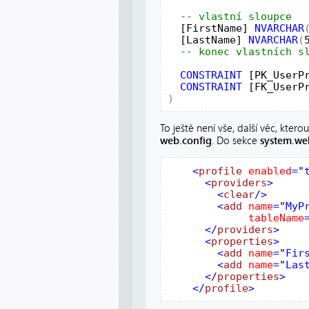
  [FirstName] 
NVARCHAR
  [LastName] 
NVARCHAR
(
CONSTRAINT
 [PK_UserP
CONSTRAINT
 [FK_UserP
)
To ještě není vše, další věc, kter
web.config
. Do sekce
system.we
    <
profile
enabled
=
"
      <
providers
>

        <
clear
/>

        <
add
name
=
"
MyP
tableName
      </
providers
>

      <
properties
>

        <
add
name
=
"
Fir
        <
add
name
=
"
Las
      </
properties
>

    </
profile
>