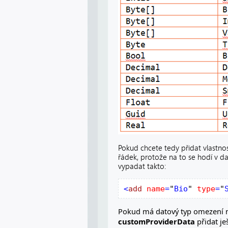
Pokud chcete tedy přidat vlastno
řádek, protože na to se hodí v d
vypadat takto:
<
add
name
=
"
Bio
"
type
=
"
Pokud má datový typ omezení n
customProviderData
přidat je