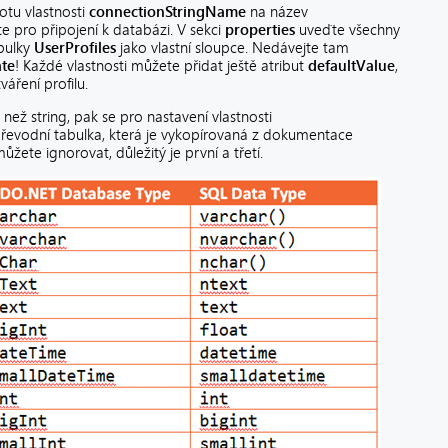
tu vlastnosti
connectionStringName
na název
e pro připojení k databázi. V sekci
properties
uveďte všechny
abulky
UserProfiles
jako vlastní sloupce. Nedávejte tam
te
! Každé vlastnosti můžete přidat ještě atribut
defaultValue
,
áření profilu.
než string, pak se pro nastavení vlastnosti
řevodní tabulka, která je vykopírovaná z dokumentace
žete ignorovat, důležitý je první a třetí.