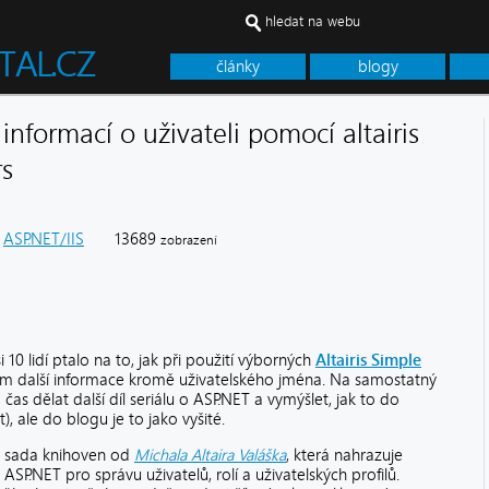
hledat na webu
články
blogy
informací o uživateli pomocí altairis
rs
ASP.NET/IIS
13689
zobrazení
10 lidí ptalo na to, jak při použití výborných
Altairis Simple
ům další informace kromě uživatelského jména. Na samostatný
as dělat další díl seriálu o ASP.NET a vymýšlet, jak to do
 ale do blogu je to jako vyšité.
 sada knihoven od
Michala Altaira Valáška
, která nahrazuje
SP.NET pro správu uživatelů, rolí a uživatelských profilů.