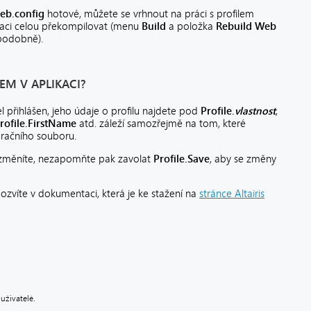
eb.config
hotové, můžete se vrhnout na práci s profilem
ikaci celou překompilovat (menu
Build
a položka
Rebuild Web
podobně).
EM V APLIKACI?
l přihlášen, jeho údaje o profilu najdete pod
Profile.
vlastnost
,
rofile.FirstName
atd. záleží samozřejmě na tom, které
guračního souboru.
u změníte, nezapomňte pak zavolat
Profile.Save
, aby se změny
ozvíte v dokumentaci, která je ke stažení na
stránce Altairis
uživatelé.