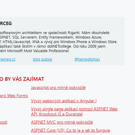
RCEG
softwarovým architektem ve společnosti Riganti. Mám dlouholeté
ASP.NET, SQL Serverem, Entity Frameworkem, Windows Azure,
PF, HTML/Javascript, XNA a vývoj pro Windows Phone a Windows Store.
aplikací také školím v rámci dotNETcollege. Od roku 2009 jsem
ění Microsoft Most Valuable Professional.
herceg.cz
blog autora
@hercegtomas
 BY VÁS ZAJÍMAT
Javascript pro mírně pokročilé
 pro Web Forms
Vývoj webových aplikací v Angular I
Vývoj single page aplikací pomocí ASP.NET Web
API, Knockout JS a Durandal
ostí
ASP.NET MVC pro mírně pokročilé
ASP.NET Core (1/5): Co to je a jak to funguje