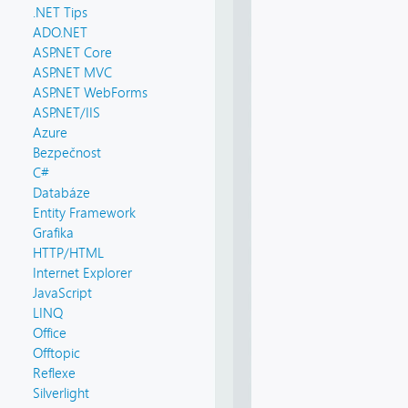
.NET Tips
ADO.NET
ASP.NET Core
ASP.NET MVC
ASP.NET WebForms
ASP.NET/IIS
Azure
Bezpečnost
C#
Databáze
Entity Framework
Grafika
HTTP/HTML
Internet Explorer
JavaScript
LINQ
Office
Offtopic
Reflexe
Silverlight