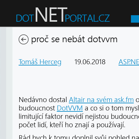
proč se nebát dotvvm
Tomáš Herceg
19.06.2018
ASP.NE
Nedávno dostal
Altair na svém ask.fm
o
budoucnost
DotVVM
a co si o tom mysl
limitující faktor nevidí nejistou budoucn
počet lidí, kteří ho znají a používají.
Rád bych k tomu doplnil svůj pohled na 