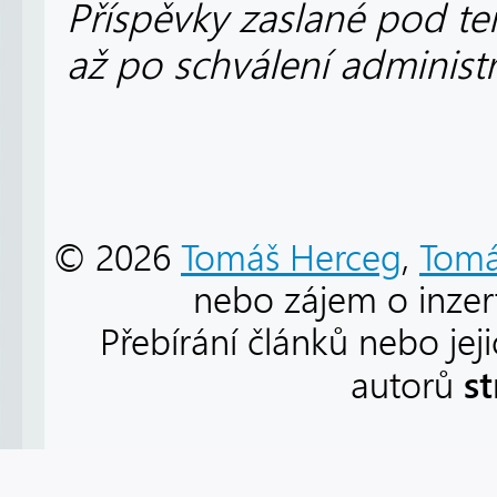
Příspěvky zaslané pod te
až po schválení administ
© 2026
Tomáš Herceg
,
Tomá
nebo zájem o inzert
Přebírání článků nebo jej
s
autorů