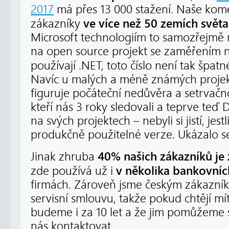
2017
má přes 13 000 stažení. Naše kome
ve více než 50 zemích světa
zákazníky
Microsoft technologiím to samozřejmě 
na open source projekt se zaměřením n
používají .NET, toto číslo není tak špatn
Navíc u malých a méně známých proje
figuruje počáteční nedůvěra a setrvač
kteří nás 3 roky sledovali a teprve teď
na svých projektech – nebyli si jistí, jest
produkčně použitelné verze. Ukázalo se
40% našich zákazníků je 
Jinak zhruba
v několika bankovních
zde používá už i
firmách. Zároveň jsme českým zákazní
servisní smlouvu, takže pokud chtějí mít
budeme i za 10 let a že jim pomůžeme s 
nás kontaktovat.