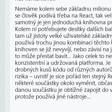
Nemáme kolem sebe základnu milionu 
se člověk podívá třeba na React, tak velm
samotný je jen jednoduchá knihovna p
Kolem ní potřebujete desítky dalších b
tam už jistoty velké uživatelské základn
používá trochu jinou kombinaci těchto
knihoven se již nevyvíjí, nebo závisí n
to může přestat bavit… Jako celek to ne
konzistentní a udržovaná platforma. Je
drobných kusů kódu od různých autorů
rizika – uvnitř je sice pořád ten stejný 
některé součástky okolo vyměnit, občas 
danou součástku je obtížné zapojit do va
protože používá jiné nástroje...