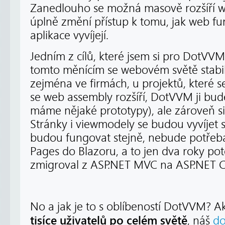
Zanedlouho se možná masově rozšíří w
úplně změní přístup k tomu, jak web fu
aplikace vyvíjejí.
Jedním z cílů, které jsem si pro DotVVM 
tomto měnícím se webovém světě stabili
zejména ve firmách, u projektů, které se 
se web assembly rozšíří, DotVVM ji bud
máme nějaké prototypy), ale zároveň si
Stránky i viewmodely se budou vyvíjet
budou fungovat stejně, nebude potřeba
Pages do Blazoru, a to jen dva roky poté
zmigroval z ASP.NET MVC na ASP.NET 
No a jak je to s oblíbeností DotVVM? A
tisíce uživatelů po celém světě
, náš
do