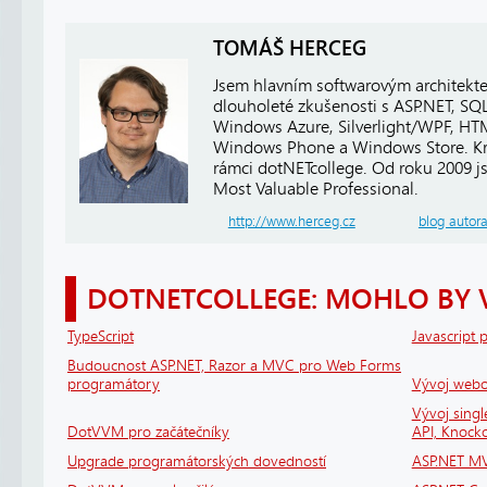
TOMÁŠ HERCEG
Jsem hlavním softwarovým architekt
dlouholeté zkušenosti s ASP.NET, SQ
Windows Azure, Silverlight/WPF, HTM
Windows Phone a Windows Store. Kro
rámci dotNETcollege. Od roku 2009 j
Most Valuable Professional.
http://www.herceg.cz
blog autor
DOTNETCOLLEGE: MOHLO BY 
TypeScript
Javascript 
Budoucnost ASP.NET, Razor a MVC pro Web Forms
programátory
Vývoj webov
Vývoj sing
DotVVM pro začátečníky
API, Knock
Upgrade programátorských dovedností
ASP.NET MV