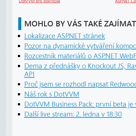
DotVVM pro pokročilé
ASP.NET Cor
MOHLO BY VÁS TAKÉ ZAJÍMAT
Lokalizace ASP.NET stránek
Pozor na dynamické vytváření kompo
Rozcestník materiálů o ASP.NET Web
Dema z přednášky o Knockout JS, R
API
Proč jsem se rozhodl napsat Redwoo
Náš rok s DotVVM
DotVVM Business Pack: první beta je
Další live stream: 2. ledna v 18:30