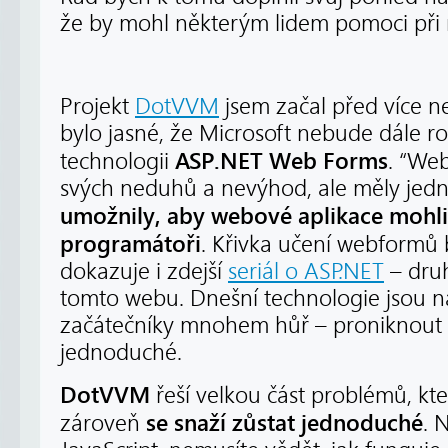
že by mohl některým lidem pomoci při
Projekt
DotVVM
jsem začal před více ne
bylo jasné, že Microsoft nebude dále ro
ASP.NET Web Forms
technologii
. “We
svých neduhů a nevýhod, ale měly jednu
umožnily, aby webové aplikace mohli
programátoři
. Křivka učení webformů b
dokazuje i zdejší
seriál o ASP.NET
– druh
tomto webu. Dnešní technologie jsou 
začátečníky mnohem hůř – proniknout 
jednoduché.
DotVVM
řeší velkou část problémů, kt
se snaží zůstat jednoduché
zároveň
. 