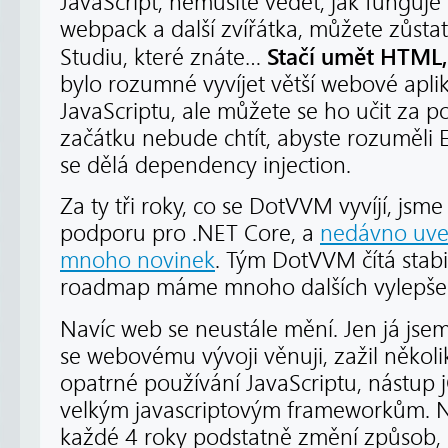
JavaScript, nemusíte vědět, jak funguje
webpack a další zvířátka, můžete zůstat
Stačí umět HTML,
Studiu, které znáte…
bylo rozumné vyvíjet větší webové aplik
JavaScriptu, ale můžete se ho učit za 
začátku nebude chtít, abyste rozuměli
se dělá dependency injection.
Za ty tři roky, co se DotVVM vyvíjí, jsme
podporu pro .NET Core, a
nedávno uved
mnoho novinek
. Tým DotVVM čítá stabil
roadmap máme mnoho dalších vylepšení
Navíc web se neustále mění. Jen já jsem
se webovému vývoji věnuji, zažil několi
opatrné používání JavaScriptu, nástup 
velkým javascriptovým frameworkům. 
každé 4 roky podstatně změní způsob, j