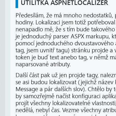
UTILITKA ASPNETLOCALIZER
Předesílám, že má mnoho nedostatků, p
hodiny. Lokalizaci jsem totiž potřebova
nenapadlo mě, že s tím bude takového
je jednoduchý parser ASPX markupu, kt
pomocí jednoduchého dvoustavového
tag, jsem uvnitř tagu) stránku projde a 
token je buď text anebo tag, v němž m
naparsované atributy.
Další část pak už jen projde tagy, nalezn
se asi budou lokalizovat (jejichž název k
Message a pár dalších slov). Chtělo by to
by samozřejmě načíst konfiguraci aplik
projít všechny lokalizovatelné vlastnosti,
nedělá, nebyl čas. Vezme všechny atribu