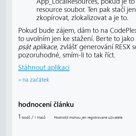
App_LocalResources, pokud je to t
resource soubor. Ten pak stačí jen
zkopírovat, zlokalizovat a je to.
Pokud bude zájem, dám to na CodePlex,
to uvolním jen ke stažení. Berte to jako 
psát aplikace
, zvlášť generování RESX s
pozoruhodné, smím-li to tak říct.
Stáhnout aplikaci
» na začátek
hodnocení článku
1
/
bodů
hlasů
Hodnotit mohou jen registrované uživatelé.
1