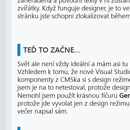
zaneřáděná a původní texty v ní zůstan
zvířátky. Když funguje designer, je to v
stránku jste schopni zlokalizovat běhe
TEĎ TO ZAČNE…
Svět ale není vždy ideální a mám asi tu
Vzhledem k tomu, že nové Visual Stud
komponenty z CMSka si s design reži
jsem je na to netestoval, protože desi
Gen
Nemohl jsem použít krásnou fíčuru
protože jde vyvolat jen z design režimu. 
večer napsal sám.