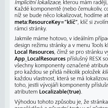
Implicitní lokalizace
, kterou mám raději,
Každé komponentě (nebo čemukoliv, 
níž se bude něco lokalizovat, hodíme at
meta:ResourceKey=”klíč”
, klíč si zvol
rámci stránky.
Jakmile máme hotovo, v ideálním příp
design režimu stránky a v menu Tools 
Local Resources
, čímž se pro stránku v
App_LocalResources
příslušný RESX so
všechny komponenty označené atribu
pro každou se přidá několik položek
kl
každou vlastnost, která se má lokalizov
toho, jestli vývojáři komponenty přísluš
Localizable(true)
atributem
.
Výhodou tohoto způsobu je, že stránka