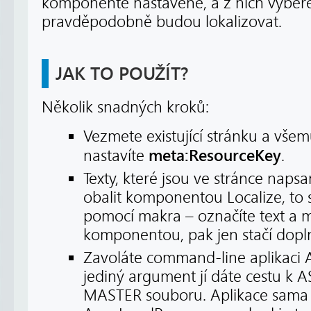
komponentě nastavené, a z nich vybere 
pravděpodobně budou lokalizovat.
JAK TO POUŽÍT?
Několik snadných kroků:
Vezmete existující stránku a všem
meta:ResourceKey
nastavíte
.
Texty, které jsou ve stránce napsa
obalit komponentou Localize, to 
pomocí makra – označíte text a m
komponentou, pak jen stačí dopln
Zavoláte command-line aplikaci 
jediný argument jí dáte cestu k
MASTER souboru. Aplikace sama v