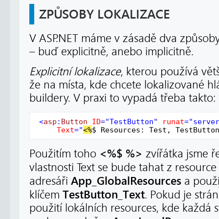
ZPŮSOBY LOKALIZACE
V ASP.NET máme v zásadě dva způsoby, 
– buď explicitně, anebo implicitně.
Explicitní lokalizace
, kterou používá větš
že na místa, kde chcete lokalizované hlá
buildery. V praxi to vypadá třeba takto:
<
asp
:
Button
ID
="TestButton"
runat
="serve
Text
="
<%
$ Resources: Test, TestButto
<%$ %>
Použitím toho
zvířátka jsme ř
vlastnosti Text se bude tahat z resourc
App_GlobalResources
adresáři
a použ
TestButton_Text
klíčem
. Pokud je strá
použití lokálních resources, kde každá 