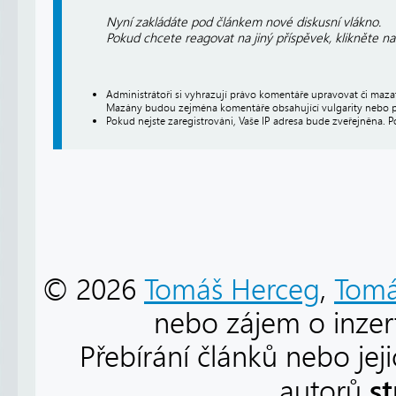
Nyní zakládáte pod článkem nové diskusní vlákno.
Pokud chcete reagovat na jiný příspěvek, klikněte n
Administrátoři si vyhrazují právo komentáře upravovat či maz
Mazány budou zejména komentáře obsahující vulgarity nebo p
Pokud nejste zaregistrováni, Vaše IP adresa bude zveřejněna. P
© 2026
Tomáš Herceg
,
Tomá
nebo zájem o inzert
Přebírání článků nebo jej
s
autorů