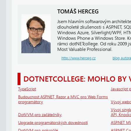
TOMÁŠ HERCEG
Jsem hlavním softwarovým architekt
dlouholeté zkušenosti s ASP.NET, SQ
Windows Azure, Silverlight/WPF, HTM
Windows Phone a Windows Store. Kro
rámci dotNETcollege. Od roku 2009 j
Most Valuable Professional.
http://www.herceg.cz
blog autor
DOTNETCOLLEGE: MOHLO BY 
TypeScript
Javascript 
Budoucnost ASP.NET, Razor a MVC pro Web Forms
programátory
Vývoj webov
Vývoj sing
DotVVM pro začátečníky
API, Knock
Upgrade programátorských dovedností
ASP.NET MV
DotVVM pro pokročilé
ASP.NET Cor