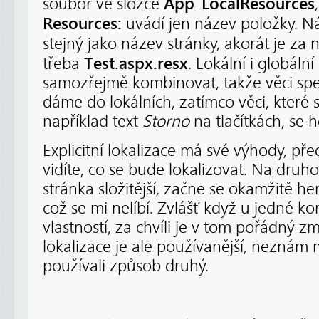
App_LocalResources
soubor ve složce
Resources:
uvádí jen název položky. N
stejný jako název stránky, akorát je za 
Test.aspx.resx
třeba
. Lokální i globál
samozřejmě kombinovat, takže věci spec
dáme do lokálních, zatímco věci, které 
například text
Storno
na tlačítkách, se 
Explicitní lokalizace má své výhody, př
vidíte, co se bude lokalizovat. Na druh
stránka složitější, začne se okamžitě he
což se mi nelíbí. Zvlášť když u jedné k
vlastností, za chvíli je v tom pořádný 
lokalizace je ale používanější, neznám mo
používali způsob druhý.