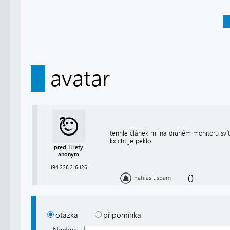
avatar
tenhle článek mi na druhém monitoru svítí 
kxicht je peklo
před 11 lety
anonym
194.228.216.126
0
nahlásit spam
otázka
připomínka