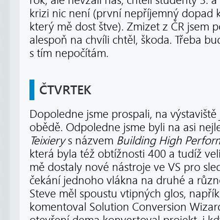
rok, ale nevzali nás, chtěli studenty 3. a
krizi nic není (první nepříjemný dopad
který mě dost štve). Zmizet z ČR jsem 
alespoň na chvíli chtěl, škoda. Třeba b
s tím nepočítám.
ČTVRTEK
Dopoledne jsme prospali, na výstaviště 
obědě. Odpoledne jsme byli na asi nej
Teixiery
s názvem
Building High Perfor
která byla též obtížnosti 400 a tudíž ve
mě dostaly nové nástroje ve VS pro sled
čekání jednoho vlákna na druhé a různé
Steve měl spoustu vtipných glos, napří
komentoval Solution Conversion Wizar