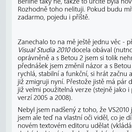
Berlíně taky ne, takže to určitě byla no
Rozhodně toho nelituji. Pokud budu mí
zadarmo, pojedu i příště.
Zanechalo to na mě ještě jednu věc - 
Visual Studia 2010
docela obával (nutno 
oprávněně a s Betou 2 jsem si tolik nehr
přednášek jsem změnil názor a s Betou 2
rychlá, stabilní a funkční, si hrát začnu
již zmigruji nyní. Přestože jistě má pár 
již velmi použitelná verze (stejně jako 
verzí 2005 a 2008).
Nebyl jsem nadšený z toho, že VS2010 
jsem ale teď na vlastní oči viděl, co je
novém textovém editoru udělat (vklád