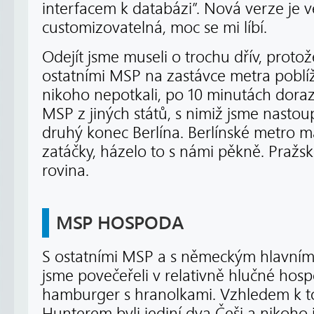
interfacem k databázi”. Nová verze je 
customizovatelná, moc se mi líbí.
Odejít jsme museli o trochu dřív, protož
ostatními MSP na zastávce metra poblíž
nikoho nepotkali, po 10 minutách doraz
MSP z jiných států, s nimiž jsme nastoup
druhý konec Berlína. Berlínské metro 
zatáčky, házelo to s námi pěkně. Pražs
rovina.
MSP HOSPODA
S ostatními MSP a s německým hlavním
jsme povečeřeli v relativně hlučné hos
hamburger s hranolkami. Vzhledem k t
Hunterem byli jediní dva Češi a nikoho