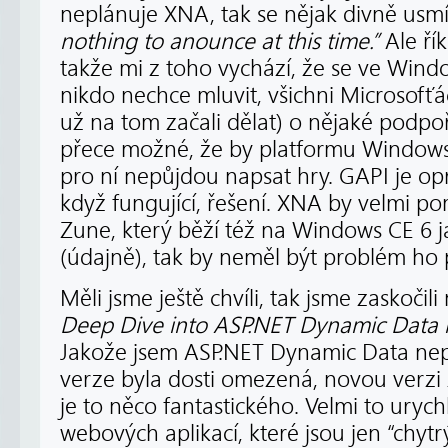
neplánuje XNA, tak se nějak divně usmíva
nothing to anounce at this time.”
Ale ří
takže mi z toho vychází, že se ve Wind
nikdo nechce mluvit, všichni Microsofťác
už na tom začali dělat) o nějaké podp
přece možné, že by platformu Windows 
pro ní nepůjdou napsat hry. GAPI je opr
když fungující, řešení. XNA by velmi p
Zune, který běží též na Windows CE 6
(údajně), tak by neměl být problém ho 
Měli jsme ještě chvíli, tak jsme zaskoči
Deep Dive into ASP.NET Dynamic Data i
Jakože jsem ASP.NET Dynamic Data nepo
verze byla dosti omezená, novou verzi
je to něco fantastického. Velmi to urych
webových aplikací, které jsou jen “chy