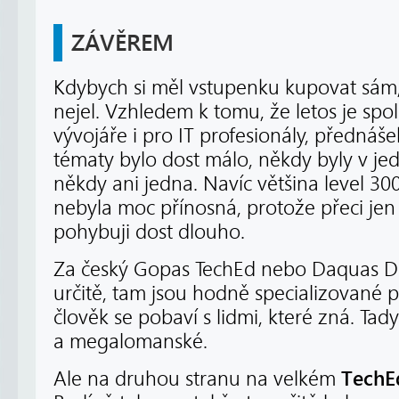
ZÁVĚREM
Kdybych si měl vstupenku kupovat sám,
nejel. Vzhledem k tomu, že letos je spo
vývojáře i pro IT profesionály, přednáš
tématy bylo dost málo, někdy byly v je
někdy ani jedna. Navíc většina level 3
nebyla moc přínosná, protože přeci jen
pohybuji dost dlouho.
Za český Gopas TechEd nebo Daquas De
určitě, tam jsou hodně specializované př
člověk se pobaví s lidmi, které zná. Tad
a megalomanské.
TechE
Ale na druhou stranu na velkém