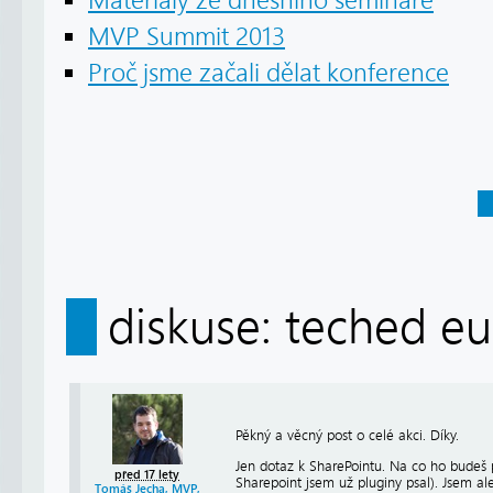
Materiály ze dnešního semináře
MVP Summit 2013
Proč jsme začali dělat konference
diskuse: teched eu
Pěkný a věcný post o celé akci. Díky.
Jen dotaz k SharePointu. Na co ho budeš p
před 17 lety
Sharepoint jsem už pluginy psal). Jsem ale 
Tomáš Jecha, MVP,