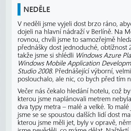
NEDĚLE
V neděli jsme vyjeli dost brzo ráno, 
dojeli na hlavní nádraží v Berlíně. Na Me
rovnou, chvíli jsme to samozřejmě hleda
přednášky dost jednoduché, obtížnost 2
takže jsme si shlédli
Windows Azure Pla
Windows Mobile Application Developmen
Studio 2008
. Přednášející výborní, velm
poslouchalo, ale nic, co bych před tím 
Večer nás čekalo hledání hotelu, což byl
kterou jsme naplánovali metrem nebyla 
dva typy metra – malé a velké. To malé
jsme se se spoustou dalších lidí dost mač
kterou jsme měli jet, byly v opravě, n
jsme nevěděli, co máme dělat. Naštěstí 