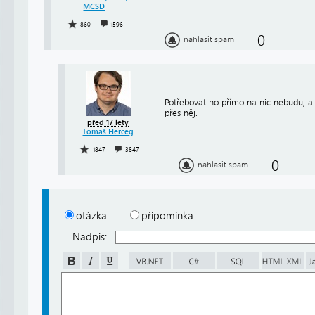
MCSD
860
1596
0
nahlásit spam
Potřebovat ho přímo na nic nebudu, al
přes něj.
před 17 lety
Tomáš Herceg
1847
3847
0
nahlásit spam
otázka
připomínka
Nadpis: