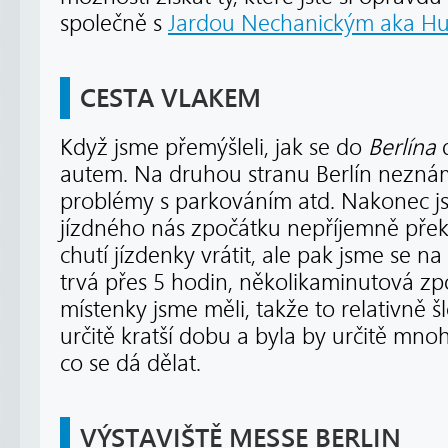
společně s
Jardou Nechanickým aka H
CESTA VLAKEM
Když jsme přemýšleli, jak se do
Berlína
d
autem. Na druhou stranu Berlín neznám
problémy s parkováním atd. Nakonec js
jízdného nás zpočátku nepříjemně překv
chutí jízdenky vrátit, ale pak jsme se na 
trvá přes 5 hodin, několikaminutová zp
místenky jsme měli, takže to relativně š
určitě kratší dobu a byla by určitě mno
co se dá dělat.
VÝSTAVIŠTĚ MESSE BERLIN