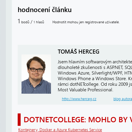
hodnocení článku
1
/
bodů
hlasů
Hodnotit mohou jen registrované uživatelé.
1
TOMÁŠ HERCEG
Jsem hlavním softwarovým architekt
dlouholeté zkušenosti s ASP.NET, SQ
Windows Azure, Silverlight/WPF, HTM
Windows Phone a Windows Store. Kro
rámci dotNETcollege. Od roku 2009 j
Most Valuable Professional.
http://www.herceg.cz
blog autor
DOTNETCOLLEGE: MOHLO BY 
Kontejnery, Docker a Azure Kubernetes Service