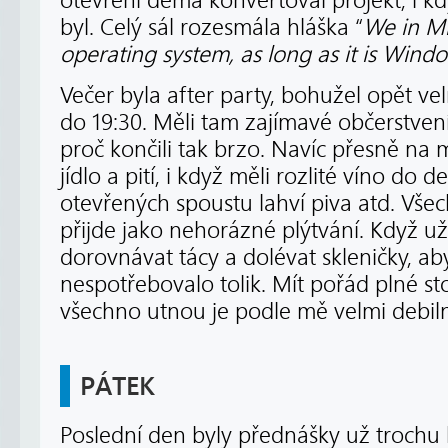
otevření dema konvertoval projekt, i k
byl. Celý sál rozesmála hláška “
We in Mi
operating system, as long as it is Windo
Večer byla after party, bohužel opět vel
do 19:30. Měli tam zajímavé občerstven
proč končili tak brzo. Navíc přesně na 
jídlo a pití, i když měli rozlité víno do d
otevřených spoustu lahví piva atd. Všec
přijde jako nehorázné plýtvání. Když už,
dorovnávat tácy a dolévat skleničky, ab
nespotřebovalo tolik. Mít pořád plné s
všechno utnou je podle mě velmi debil
PÁTEK
Poslední den byly přednášky už trochu l