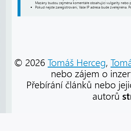
Mazány budou zejména komentáře obsahující vulgarity nebo p
Pokud nejste zaregistrováni, Vaše IP adresa bude zveřejněna. P
© 2026
Tomáš Herceg
,
Tomá
nebo zájem o inzert
Přebírání článků nebo jej
s
autorů