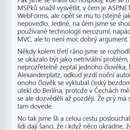
Pak jsme se vrátili do hospody, kde se 
MSPků snažil vysvětlit, v čem je ASP.NE
WebForms, ale opět se mu to (stejně ja
nepovedlo. Jediné, na čem jsme se shodl
používané technologii nerozumí, napá
MVC, ale to není moc dobrý argument.
Někdy kolem třetí ráno jsme se rozhodli 
se ukázalo být jako netriviální problém,
neprozřetelně zeptal jednoho člověka, 
Alexanderplatz, odkud jezdí noční aut
onoho člověk se vyklubal český bezdom
utekl do Berlína, protože v Čechách mě
se ale dozvěděli až později. Že prý má 
tam dovede.
No tak jsme šli a celou cestu poslouchal
lidi dají šanci, že i když něco ukradne, ž