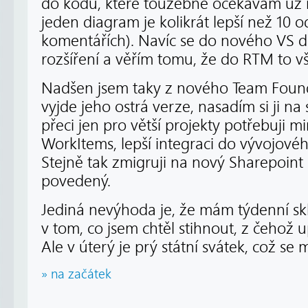
do kódu, které toužebně očekávám už n
jeden diagram je kolikrát lepší než 10 o
komentářích). Navíc se do nového VS d
rozšíření a věřím tomu, že do RTM to 
Nadšen jsem taky z nového Team Found
vyjde jeho ostrá verze, nasadím si ji na
přeci jen pro větší projekty potřebuji 
WorkItems, lepší integraci do vývojového
Stejně tak zmigruji na nový Sharepoint 
povedený.
Jediná nevýhoda je, že mám týdenní sk
v tom, co jsem chtěl stihnout, z čehož
Ale v úterý je prý státní svátek, což se
» na začátek