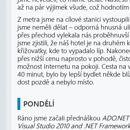
až na pár výjimek všude, což hodnotím 
Z metra jsme na cílové stanici vystoupil
jsme neměli dělat – odporná hnusná uli
přes přechod vylekala nás proběhnuvší k
jsme zjistili, že náš hotel je na druhém
křižovatky, kde to vypadalo líp. Nakonec
přes nižší cenu naprosto v pohodě, čisto
možnost Internetu na pokoji. Cesta na v
40 minut, bylo by lepší bydlet někde blí
dost pozdě a nebylo místo.
PONDĚLÍ
Ráno jsme začali přednáškou
ADO.NET 
Visual Studio 2010 and .NET Framework