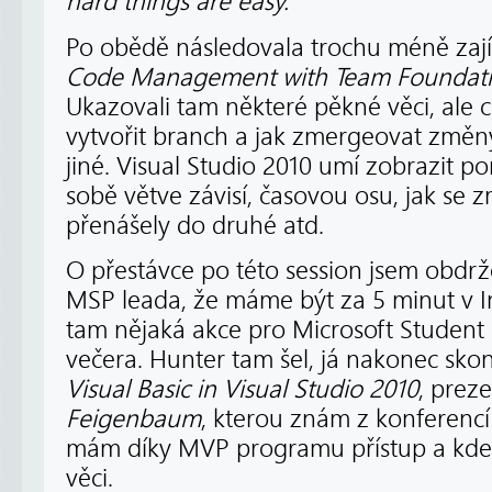
hard things are easy.”
Po obědě následovala trochu méně za
Code Management with Team Foundati
Ukazovali tam některé pěkné věci, ale c
vytvořit branch a jak zmergeovat změn
jiné. Visual Studio 2010 umí zobrazit p
sobě větve závisí, časovou osu, jak se 
přenášely do druhé atd.
O přestávce po této session jsem obdrž
MSP leada, že máme být za 5 minut v Int
tam nějaká akce pro Microsoft Student 
večera. Hunter tam šel, já nakonec sko
Visual Basic in Visual Studio 2010
, prez
Feigenbaum
, kterou znám z konferenc
mám díky MVP programu přístup a kde s
věci.