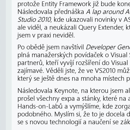
protože Entity Framework již bude kone
Následovala přednáška
A lap around A
Studio 2010
, kde ukazovali novinky v A
ale viděl, a neukázali Query Extender, k
jsem v praxi neviděl.
Po obědě jsem navštívil
Developer Gene
plná manažerských povídaček o Visual 
partnerů, kteří vyvíjí rozšíření do Visua
zajímavé. Věděli jste, že ve VS2010 mů
který se ještě dnes na mnoha místech p
Následovala Keynote, na kterou jsem al
prošel všechny expa a stánky, které na a
Hands-on-Labů a vymýšlíme, kde zorg
podobného. Myslím si, že to je docela
se s novou technologií a naučení se zá