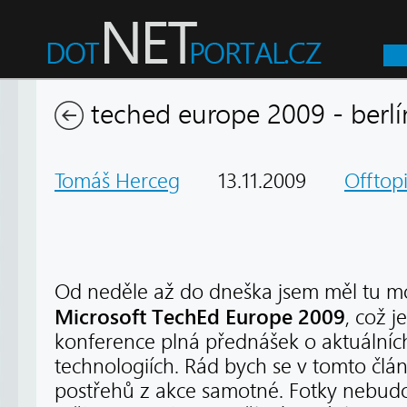
teched europe 2009 - berlí
Tomáš Herceg
13.11.2009
Offtop
Od neděle až do dneška jsem měl tu mo
Microsoft TechEd Europe 2009
, což j
konference plná přednášek o aktuálníc
technologiích. Rád bych se v tomto člán
postřehů z akce samotné. Fotky nebudo