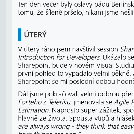
Ten den večer byly oslavy pádu Berlínsk
tomu, že šíleně pršelo, nikam jsme nešli
ÚTERÝ
V úterý ráno jsem navštívil session
Shar
Introduction for Developers
. Ukázalo se
Sharepoint bude v novém Visual Studiu
první pohled to vypadalo velmi pěkně. A
Sharepoint se mi poslední dobou hodně 
Dál jsme pokračovali velmi dobrou př
Forteho
z
Teleriku
, jmenovala se
Agile P
Estimation
. Naprosto super zážitek, spou
hlavně ze života. Spousta vtipů a hlášek
are always wrong - they think that easy