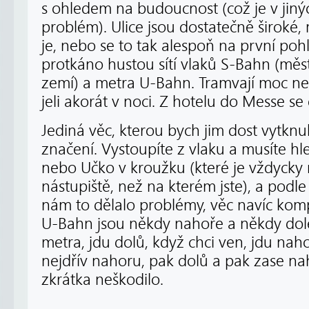
s ohledem na budoucnost (což je v jiný
problém). Ulice jsou dostatečně široké,
je, nebo se to tak alespoň na první pohl
protkáno hustou sítí vlaků S-Bahn (měst
zemí) a metra U-Bahn. Tramvají moc n
jeli akorát v noci. Z hotelu do Messe s
Jediná věc, kterou bych jim dost vytknu
značení. Vystoupíte z vlaku a musíte h
nebo Učko v kroužku (které je vždycky
nástupiště, než na kterém jste), a podle 
nám to dělalo problémy, věc navíc kompl
U-Bahn jsou někdy nahoře a někdy dole
metra, jdu dolů, když chci ven, jdu nah
nejdřív nahoru, pak dolů a pak zase na
zkrátka neškodilo.