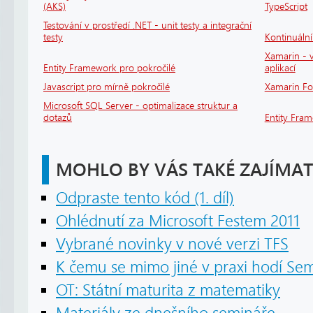
(AKS)
TypeScript
Testování v prostředí .NET - unit testy a integrační
testy
Kontinuáln
Xamarin - v
Entity Framework pro pokročilé
aplikací
Javascript pro mírně pokročilé
Xamarin F
Microsoft SQL Server - optimalizace struktur a
dotazů
Entity Fra
MOHLO BY VÁS TAKÉ ZAJÍMAT
Odpraste tento kód (1. díl)
Ohlédnutí za Microsoft Festem 2011
Vybrané novinky v nové verzi TFS
K čemu se mimo jiné v praxi hodí S
OT: Státní maturita z matematiky