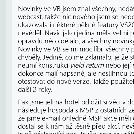
Novinky ve VB jsem znal všechny, nedáv
webcast, takže nic nového jsem se nedo
ukazovala i některé pěkné featury VS20
nevěděl. Navíc jako jediná měla velmi 
opravdu něco dělalo, a všechny novink
Novinky ve VB se mi moc líbí, všechny 
chyběly. Jediné, co mě zklamalo, je že s
neumí konstrukci
yield return
nebo její 
dokonce mají napsané, ale nestihnou t
otestovat do nové verze. Takže použit
další 2 roky.
Pak jsme jeli na hotel odložit si věci v 
následuje hospoda s MSP z ostatních z
že jsme e-mail ohledně MSP akce měli 
dostal se k nám až těsně před akcí, nev