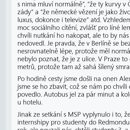
s nima mluví normálně”, “že ty kurvy v 
zády” a “že německé vězení je jako živ
luxus, dokonce i televize” atd. Vzhle
moc sociálního cítění, zvlášť pro líné l
chvíli nutkání ho nakopat, ale to by n
nedovedl. Je pravda, že v Berlíně se bez
nesrovnatelně lépe, protože měl normál
nebylo poznat, že je z ulice. V Praze t
metrů, protože tam až sahá šílený smra
Po hodině cesty jsme došli na onen Ale
jsme se ho zbavit, což se nám po chvíl
povedlo. Autobus jel za pár minut a kol
u hotelu.
Jinak ze setkání s MSP vyplynulo i to, 
internshipy pro studenty do Redmondu. 