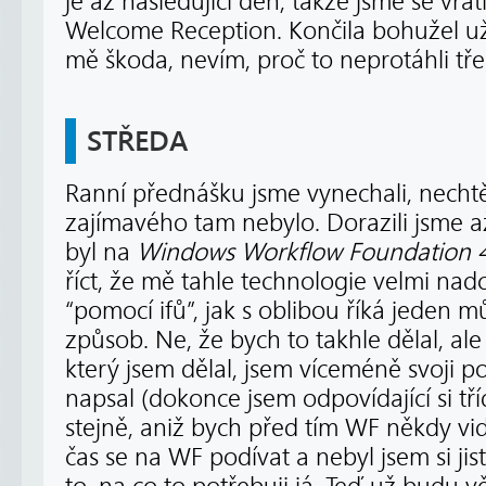
je až následující den, takže jsme se vrát
Welcome Reception. Končila bohužel už 
mě škoda, nevím, proč to neprotáhli tře
STŘEDA
Ranní přednášku jsme vynechali, nechtě
zajímavého tam nebylo. Dorazili jsme a
byl na
Windows Workflow Foundation 4
říct, že mě tahle technologie velmi nad
“pomocí ifů”, jak s oblibou říká jeden m
způsob. Ne, že bych to takhle dělal, al
který jsem dělal, jsem víceméně svoji
napsal (dokonce jsem odpovídající si t
stejně, aniž bych před tím WF někdy vi
čas se na WF podívat a nebyl jsem si jistý