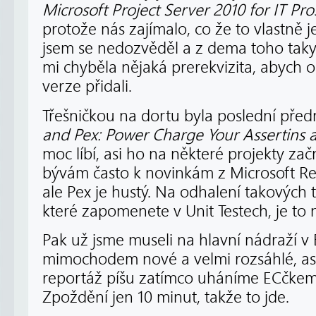
Microsoft Project Server 2010 for IT Pr
protože nás zajímalo, co že to vlastně je
jsem se nedozvěděl a z dema toho taky
mi chyběla nějaká prerekvizita, abych o
verze přidali.
Třešničkou na dortu byla poslední pře
and Pex: Power Charge Your Assertins a
moc líbí, asi ho na některé projekty z
bývám často k novinkám z Microsoft Res
ale Pex je hustý. Na odhalení takových
které zapomenete v Unit Testech, je to 
Pak už jsme museli na hlavní nádraží v B
mimochodem nové a velmi rozsáhlé, asi
reportáž píšu zatímco uháníme ECčkem
Zpoždění jen 10 minut, takže to jde.