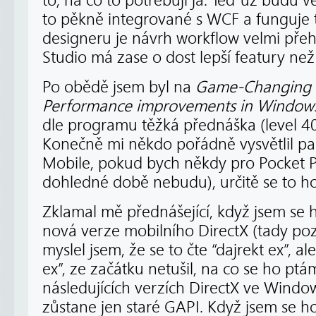
to, na co to potřebuji já. Teď už budu v
to pěkně integrované s WCF a funguje 
designeru je návrh workflow velmi přeh
Studio má zase o dost lepší featury než 
Po obědě jsem byl na
Game-Changing
Performance improvements in Windows
dle programu těžká přednáška (level 400
Konečně mi někdo pořádně vysvětlil 
Mobile, pokud bych někdy pro Pocket PC
dohledné době nebudu), určitě se to ho
Zklamal mě přednášející, když jsem se ho
nová verze mobilního DirectX (tady poz
myslel jsem, že se to čte “dajrekt ex”, ale
ex”, ze začátku netušil, na co se ho ptá
následujících verzích DirectX ve Windo
zůstane jen staré GAPI. Když jsem se ho z