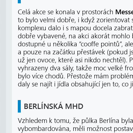
Messe
Celá akce se konala v prostorách
to bylo velmi dobře, i když zorientovat 
komplexu dalo i s mapou docela zabrat.
dobře vybavené, na akci akorát mohlo bý
dostupné u několika “cooffe pointů”, 
a pouze na začátku přestávek (pokud jst
už jen ovoce, které asi nikdo nechtěl).
vyhrazeny dva sály, takže moc velké fro
bylo více chodů. Přestože mám problémy
daly se najít i jídla obsahující jen to, co
BERLÍNSKÁ MHD
Vzhledem k tomu, že půlka Berlína byla 
vybombardována, měli možnost postavit