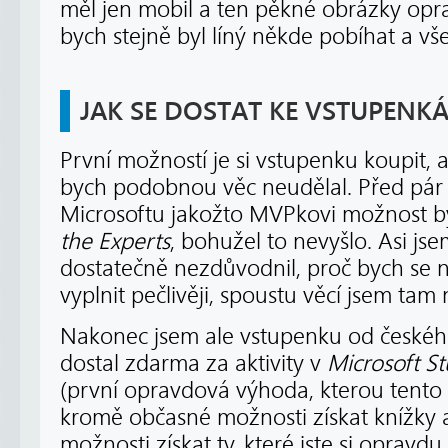
měl jen mobil a ten pěkné obrázky opr
bych stejně byl líný někde pobíhat a vše
JAK SE DOSTAT KE VSTUPENK
První možností je si vstupenku koupit, a
bych podobnou věc neudělal. Před pár m
Microsoftu jakožto MVPkovi možnost b
the Experts
, bohužel to nevyšlo. Asi js
dostatečně nezdůvodnil, proč bych se n
vyplnit pečlivěji, spoustu věcí jsem tam
Nakonec jsem ale vstupenku od českého
dostal zdarma za aktivity v
Microsoft S
(první opravdová výhoda, kterou tento 
kromě občasné možnosti získat knížky a
možnosti získat ty, které jste si opravdu v