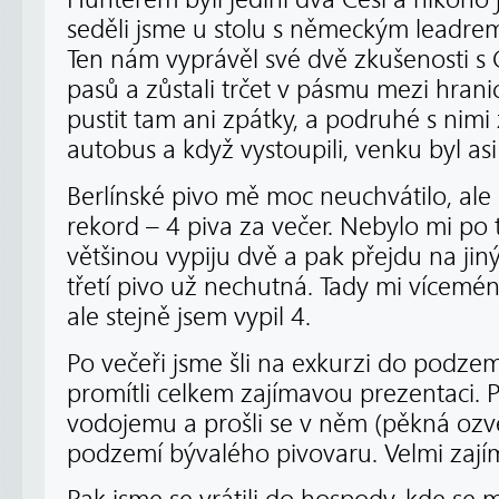
seděli jsme u stolu s německým leadr
Ten nám vyprávěl své dvě zkušenosti s 
pasů a zůstali trčet v pásmu mezi hrani
pustit tam ani zpátky, a podruhé s nimi
autobus a když vystoupili, venku byl as
Berlínské pivo mě moc neuchvátilo, ale 
rekord – 4 piva za večer. Nebylo mi po 
většinou vypiju dvě a pak přejdu na jiný
třetí pivo už nechutná. Tady mi vícemé
ale stejně jsem vypil 4.
Po večeři jsme šli na exkurzi do podze
promítli celkem zajímavou prezentaci. P
vodojemu a prošli se v něm (pěkná ozv
podzemí bývalého pivovaru. Velmi zají