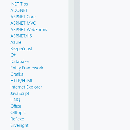
.NET Tips
ADO.NET
ASP.NET Core
ASP.NET MVC
ASP.NET WebForms
ASP.NET/IIS
Azure
Bezpečnost
C#
Databáze
Entity Framework
Grafika
HTTP/HTML
Internet Explorer
JavaScript
LINQ
Office
Offtopic
Reflexe
Silverlight