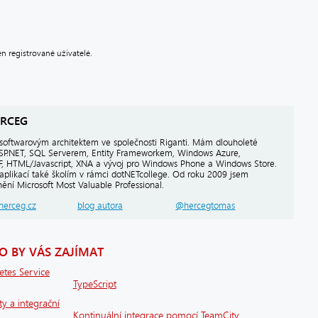
 registrované uživatelé.
RCEG
softwarovým architektem ve společnosti Riganti. Mám dlouholeté
ASP.NET, SQL Serverem, Entity Frameworkem, Windows Azure,
PF, HTML/Javascript, XNA a vývoj pro Windows Phone a Windows Store.
aplikací také školím v rámci dotNETcollege. Od roku 2009 jsem
ění Microsoft Most Valuable Professional.
herceg.cz
blog autora
@hercegtomas
 BY VÁS ZAJÍMAT
etes Service
TypeScript
ty a integrační
Kontinuální integrace pomocí TeamCity