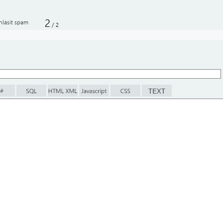
2
hlásit spam
/
2