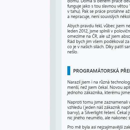
domů. Doma si během práce děláte 
funguje jako s tou slavnou větou “
v tahu). Pak se práce protáhne a
a nepracuje, není souvislých něk
Abych pravdu řekl, vůbec jsem neče
leden 2012, jsme splnili v polovič
omezíme na ČR, ale už jsem absol
Rád bych jim všem poděkoval za p
co je v našich silách. Díky patří 
nešlo.
PROGRAMÁTORSKÁ PŘE
Narazil jsem i na různá technolo
menší, než jsem čekal. Novou apl
jednoho zákazníka, kterému jsme r
Naproti tomu jsme zaznamenali ve
vzhledu (jeden náš zákazník nap
barvy), a Silverlight řešení. Čeka
nic jiného neumělo, ale nakonec s
Pro mě byla asi nejzajímavější za