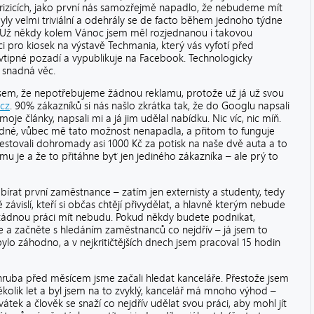
rizicích, jako první nás samozřejmě napadlo, že nebudeme mít
yly velmi triviální a odehrály se de facto během jednoho týdne
 Už někdy kolem Vánoc jsem měl rozjednanou i takovou
ci pro kiosek na výstavě Techmania, který vás vyfotí před
 vtipné pozadí a vypublikuje na Facebook. Technologicky
 snadná věc.
l jsem, že nepotřebujeme žádnou reklamu, protože už já už svou
.cz
. 90% zákazníků si nás našlo zkrátka tak, že do Googlu napsali
oje články, napsali mi a já jim udělal nabídku. Nic víc, nic míň.
adné, vůbec mě tato možnost nenapadla, a přitom to funguje
estovali dohromady asi 1000 Kč za potisk na naše dvě auta a to
emu je a že to přitáhne byť jen jediného zákazníka – ale prý to
bírat první zaměstnance – zatím jen externisty a studenty, tedy
 závislí, kteří si občas chtějí přivydělat, a hlavně kterým nebude
 žádnou práci mít nebudu. Pokud někdy budete podnikat,
 a začněte s hledáním zaměstnanců co nejdřív – já jsem to
bylo záhodno, a v nejkritičtějších dnech jsem pracoval 15 hodin
hruba před měsícem jsme začali hledat kanceláře. Přestože jsem
olik let a byl jsem na to zvyklý, kancelář má mnoho výhod –
vátek a člověk se snaží co nejdřív udělat svou práci, aby mohl jít