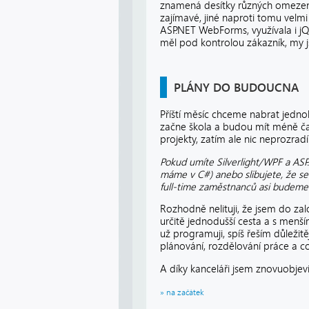
znamená desítky různých omezení 
zajímavé, jiné naproti tomu velmi 
ASP.NET WebForms, využívala i j
měl pod kontrolou zákazník, my j
PLÁNY DO BUDOUCNA
Příští měsíc chceme nabrat jedno
začne škola a budou mít méně času
projekty, zatím ale nic neprozrad
Pokud umíte Silverlight/WPF a ASP
máme v C#) anebo slibujete, že se
full-time zaměstnanců asi budeme 
Rozhodně nelituji, že jsem do zal
určitě jednodušší cesta a s men
už programuji, spíš řeším důležit
plánování, rozdělování práce a c
A díky kanceláři jsem znovuobjevi
» na začátek