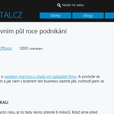
hledat na webu
články
blogy
vním půl roce podnikání
Offtopic
12031
zobrazení
l o
veselém martýriu s úřady při zakládání firmy
. A protože se
ti a jak nám s bratrem ten business vlastně jde, rozhodl jsem se
KALI
oto roku, je to tedy skoro přesně 6 měsíců. Když jsme před