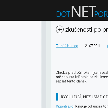
zkušenosti po pr
Tomáš Herceg
21.07.2011
Zhruba před půl rokem jsem psa
mě spousta lidí ptala na zkušenos
sepsat tento článek.
RYCHLEJŠÍ, NEŽ JSME ČE
Riganti s.r.o.
funguje od února toh