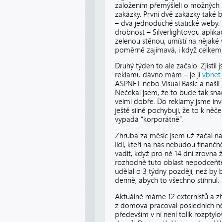
založením přemýšleli o možných 
zakázky. První dvě zakázky také b
– dva jednoduché statické weby.
drobnost – Silverlightovou aplika
zelenou stěnou, umístí na nějaké
poměrně zajímavá, i když celkem
Druhý týden to ale začalo. Zjisti
reklamu dávno mám – je jí
vbnet
ASP.NET nebo Visual Basic a našli m
Nečekal jsem, že to bude tak sn
velmi dobře. Do reklamy jsme inv
ještě silně pochybuji, že to k něč
vypadá “korporátně”.
Zhruba za měsíc jsem už začal na
lidi, kteří na nás nebudou finančně
vadit, když pro ně 14 dní zrovna
rozhodně tuto oblast nepodceňte
udělal o 3 týdny později, než by 
denně, abych to všechno stihnul.
Aktuálně máme 12 externistů a z
z domova pracoval posledních něk
především v ní není tolik rozptylo