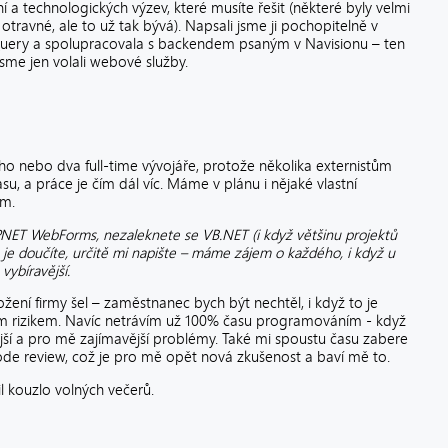
a technologických výzev, které musíte řešit (některé byly velmi
otravné, ale to už tak bývá). Napsali jsme ji pochopitelně v
Query a spolupracovala s backendem psaným v Navisionu – ten
sme jen volali webové služby.
ho nebo dva full-time vývojáře, protože několika externistům
, a práce je čím dál víc. Máme v plánu i nějaké vlastní
ím.
.NET WebForms, nezaleknete se VB.NET (i když většinu projektů
 je doučíte, určitě mi napište – máme zájem o každého, i když u
vybíravější.
ožení firmy šel – zaměstnanec bych být nechtěl, i když to je
ším rizikem. Navíc netrávím už 100% času programováním - když
ější a pro mě zajímavější problémy. Také mi spoustu času zabere
ode review, což je pro mě opět nová zkušenost a baví mě to.
l kouzlo volných večerů.