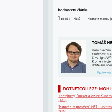
hodnocení článku
1
/
bodů
hlasů
Hodnotit mohou jen
1
TOMÁŠ HE
Jsem hlavním 
zkušenosti s 
Silverlight/W
Kromě vývoje 
držitelem ocen
http://www.
DOTNETCOLLEGE: MOHLO
Kontejnery, Docker a Azure Kubern
(AKS)
Testování v prostředí .NET - unit tes
testy