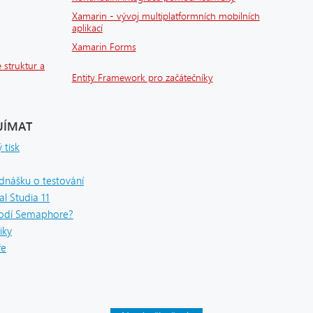
Xamarin - vývoj multiplatformních mobilních
aplikací
Xamarin Forms
 struktur a
Entity Framework pro začátečníky
JÍMAT
 tisk
dnášku o testování
l Studia 11
hodí Semaphore?
iky
ře