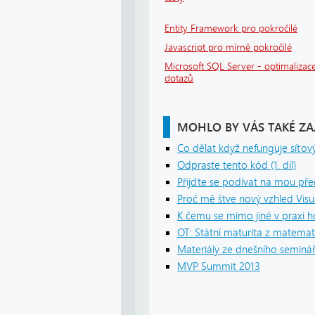
Entity Framework pro pokročilé
Javascript pro mírně pokročilé
Microsoft SQL Server - optimalizace
dotazů
MOHLO BY VÁS TAKÉ ZA
Co dělat když nefunguje síťový
Odpraste tento kód (1. díl)
Přijďte se podívat na mou pře
Proč mě štve nový vzhled Visua
K čemu se mimo jiné v praxi 
OT: Státní maturita z matemat
Materiály ze dnešního seminá
MVP Summit 2013