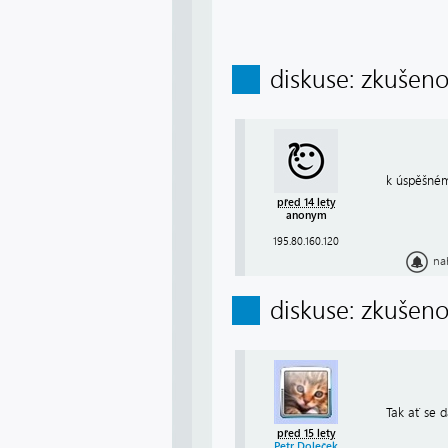
diskuse: zkušeno
k úspěšném
před 14 lety
anonym
195.80.160.120
na
diskuse: zkušeno
Tak ať se d
před 15 lety
Petr Doleček