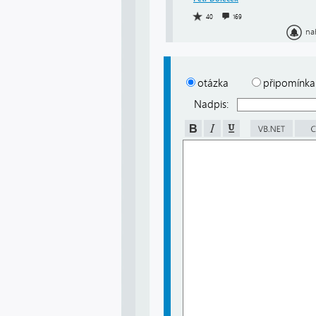
40
169
na
otázka
připomínka
Nadpis: