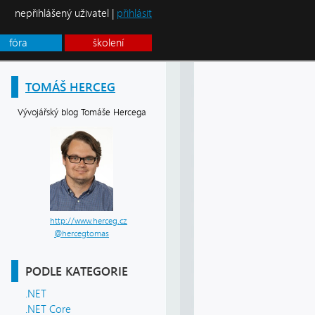
nepřihlášený uživatel |
přihlásit
fóra
školení
TOMÁŠ HERCEG
Vývojářský blog Tomáše Hercega
http://www.herceg.cz
@hercegtomas
PODLE KATEGORIE
.NET
.NET Core