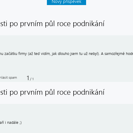
Nový příspěvek
sti po prvním půl roce podnikání
u začátku firmy (až teď vidím, jak dlouho jsem tu už nebyl). A samozřejmě hod
1
hlásit spam
/
1
sti po prvním půl roce podnikání
aří i nadále ;)