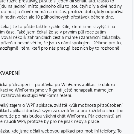
různé přestávky, pustíte si jeden díl seriálu atd. (často to
jdu na jedno”, místo jednoho dílu to jsou čtyři díly a dvě hodiny
ž do noci, a člověk nemá na nic čas, protože doba, kdy odpočívá
olik hodin večer, ale 10 půlhodinových přestávek během dne.
kal, že to půjde takhle rychle. Cíle, které jsme si vytýčili na
ním čase. Také jsem čekal, že se v prvním půl roce zatím
voval několik zahraničních cest a máme i zahraniční zákazníky.
řízeň a pevně věřím, že jsou s námi spokojeni. Děláme pro to,
samozřejmě i těm, kteří pro nás pracují, bez nich by to rozhodně
KVAPENÍ
gická překvapení – poptávka po WinForms aplikací je daleko
ikaci ve WinForms jsme v Riganti ještě nenapsali, máme jen
ozšiřovali existující WinForms řešení.
lký zájem o WPF aplikace, zvláště kvůli možnosti přizpůsobení
říklad aplikaci dodává svým zákazníkům a pro každého chce jiné
l jsem, že po nás budou všichni chtít WinForms. Pár externistů ani
e naučili WPF, protože by pro ně jinak nebyla práce.
kázka, kde jsme dělali webovou aplikaci pro mobilní telefony. To