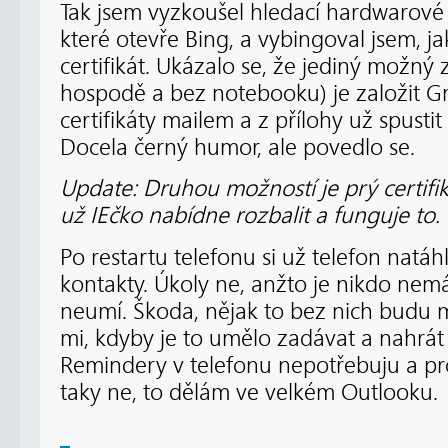
Tak jsem vyzkoušel hledací hardwarové t
které otevře Bing, a vybingoval jsem, ja
certifikát. Ukázalo se, že jediný možný 
hospodě a bez notebooku) je založit Gma
certifikáty mailem a z přílohy už spustit
Docela černý humor, ale povedlo se.
Update: Druhou možností je prý certifik
už IEčko nabídne rozbalit a funguje to.
Po restartu telefonu si už telefon natáh
kontakty. Úkoly ne, anžto je nikdo nem
neumí. Škoda, nějak to bez nich budu mu
mi, kdyby je to umělo zadávat a nahrá
Remindery v telefonu nepotřebuju a pr
taky ne, to dělám ve velkém Outlooku.