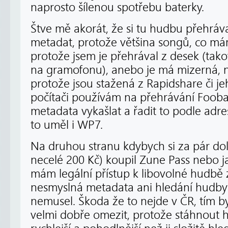
naprosto šílenou spotřebu baterky.
Štve mě akorát, že si tu hudbu přehráv
metadat, protože většina songů, co m
protože jsem je přehrával z desek (takov
na gramofonu), anebo je má mizerná, n
protože jsou stažená z Rapidshare či je
počítači používám na přehrávání Foobar
metadata vykašlat a řadit to podle adre
to uměl i WP7.
Na druhou stranu kdybych si za pár do
necelé 200 Kč) koupil Zune Pass nebo ja
mám legální přístup k libovolné hudbě 
nesmyslná metadata ani hledání hudby 
nemusel. Škoda že to nejde v ČR, tím b
velmi dobře omezit, protože stáhnout 