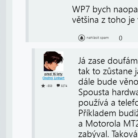
WP7 bych naopak p
většina z toho je
0
nahlásit spam
Já zase doufám
tak to zůstane 
před 16 lety
Ondřej Linhart
dále bude věno
-553
3274
Spousta hardwa
používá a telef
Příkladem budi
a Motorola MT2
zabýval. Taková