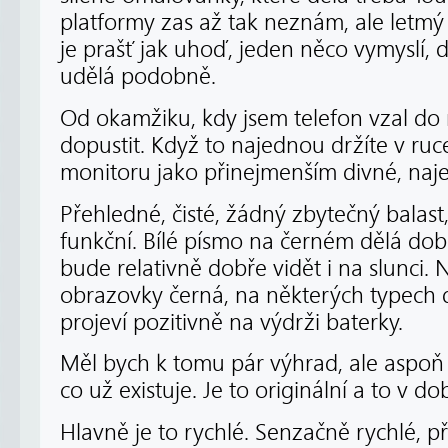
platformy zas až tak neznám, ale letmý
je prašť jak uhoď, jeden něco vymyslí, d
udělá podobně.
Od okamžiku, kdy jsem telefon vzal do 
dopustit. Když to najednou držíte v ruce,
monitoru jako přinejmenším divné, naj
Přehledné, čisté, žádný zbytečný balast,
funkční. Bílé písmo na černém dělá dobr
bude relativně dobře vidět i na slunci. 
obrazovky černá, na některých typech di
projeví pozitivně na výdrži baterky.
Měl bych k tomu pár výhrad, ale aspoň
co už existuje. Je to originální a to v d
Hlavně je to rychlé. Senzačně rychlé, p