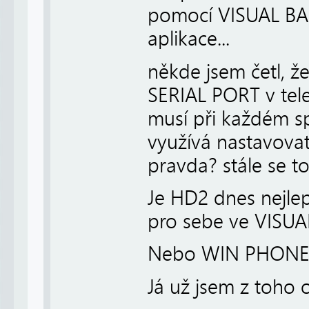
pomocí VISUAL BAS
aplikace...
někde jsem četl, ž
SERIAL PORT v tel
musí při každém sp
využívá nastavovat 
pravda? stále se t
Je HD2 dnes nejlep
pro sebe ve VISUA
Nebo WIN PHONE
Já už jsem z toho o