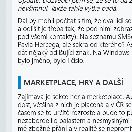
Update: Dozvěděl jsem se, že se to dá z
nevšimnul. Takže tahle výtka padá.
Dál by mohli počítat s tím, že dva lidi 
a odlišit je třeba tak, že pod nimi zobraz
pod všemi kontakty). Na seznamu SMSek
Pavla Hercega, ale sakra od kterého? 
dát nějaký odlišující znak. Na Windows
bylo jméno, bylo i číslo.
MARKETPLACE, HRY A DALŠÍ
Zajímavá je sekce her a merketplace. A
dost, většina z nich je placená a v ČR se
časem se to určitě rozroste a bude to p
nezabordelilo balastem a nesmyslnými ap
mé zbožné přání a v realitě se nepromí