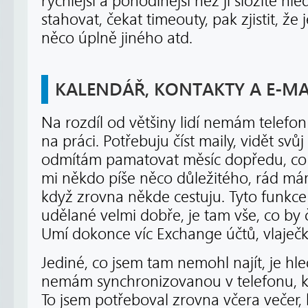
rychlejší a pohodlnější než ji složitě hl
stahovat, čekat timeouty, pak zjistit, že 
něco úplně jiného atd.
KALENDÁŘ, KONTAKTY A E-MA
Na rozdíl od většiny lidí nemám telefon
na práci. Potřebuju číst maily, vidět svůj
odmítám pamatovat měsíc dopředu, co 
mi někdo píše něco důležitého, rád m
když zrovna někde cestuju. Tyto funk
udělané velmi dobře, je tam vše, co by
Umí dokonce víc Exchange účtů, vlaječk
Jediné, co jsem tam nemohl najít, je hle
nemám synchronizovanou v telefonu, kte
To jsem potřeboval zrovna včera večer, 