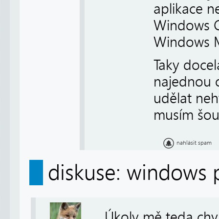
aplikace n
Windows CE
Windows Mo
Taky docel
najednou o
udělat neh
musím šoup
nahlásit spam
diskuse: windows 
Úkoly mě teda chyb