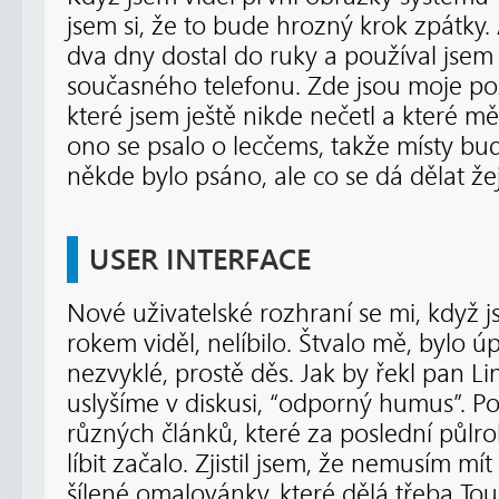
jsem si, že to bude hrozný krok zpátky.
dva dny dostal do ruky a používal jsem
současného telefonu. Zde jsou moje poz
které jsem ještě nikde nečetl a které 
ono se psalo o lecčems, takže místy bu
někde bylo psáno, ale co se dá dělat že
USER INTERFACE
Nové uživatelské rozhraní se mi, když 
rokem viděl, nelíbilo. Štvalo mě, bylo úp
nezvyklé, prostě děs. Jak by řekl pan Li
uslyšíme v diskusi, “odporný humus”. P
různých článků, které za poslední půlro
líbit začalo. Zjistil jsem, že nemusím mí
šílené omalovánky, které dělá třeba To