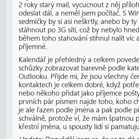
2 roky starý mail, vycucnout z něj přílo
odeslat dál, a neměl jsem počítač. S W
sedmičky by si asi neškrtly, anebo by t
stáhnout po 3G síti, což by nebylo hned
během toho stahování stihnul nalít víc 
příjemné.
Kalendář je přehledný a celkem povede
schůzky zobrazovat barevně podle kateg
Outlooku. Přijde mi, že jsou všechny če
kontaktech je celkem dobré, když potř
nebo někoho přidat jako příjemce pošty
prvních pár písmen najde toho, koho c
je ale řazen podle jména a pak podle př
schválně, protože ví, že mám špatnou 
křestní jména, u spousty lidí si pamatuj