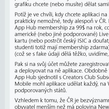
grafiku chcete (nebo musíte) dělat sami
Potíž je ve chvíli, kdy chcete aplikaci na
prakticky nemožné, tedy alespoň v ČR.
App Hub membership za 99$ na rok, c
americké (nebo jiné podporované) Live 
kartu (nebo postrčit český ISIC a doufat
studenti totiž mají membership zdarma)
(což se s fake údaji dělá těžko, uvidíme
Pak si na svůj účet můžete zaregistrovat
a deployovat na ně aplikace. Obdobně t
App Hub sjednotil s Creators Club Subs
Mobile mohl aplikace udělat každý, na
podporovaných států.
Vzhledem k tomu, že ČR je bezvýznamn
obyvatel menším než má polovina New 