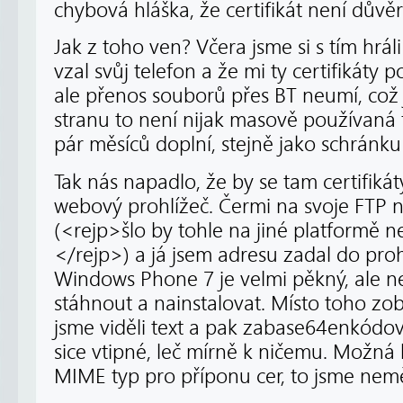
chybová hláška, že certifikát není důvě
Jak z toho ven? Včera jsme si s tím hrá
vzal svůj telefon a že mi ty certifikáty
ale přenos souborů přes BT neumí, což
stranu to není nijak masově používaná 
pár měsíců doplní, stejně jako schránku 
Tak nás napadlo, že by se tam certifikát
webový prohlížeč. Čermi na svoje FTP 
(<rejp>šlo by tohle na jiné platformě
</rejp>) a já jsem adresu zadal do proh
Windows Phone 7 je velmi pěkný, ale ne
stáhnout a nainstalovat. Místo toho zob
jsme viděli text a pak zabase64enkódo
sice vtipné, leč mírně k ničemu. Možná
MIME typ pro příponu cer, to jsme neměl