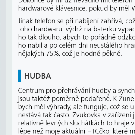
Dokonce by mi už nevadilo mít telefo
hardwarové klávesnice, pokud by měl 
Jinak telefon se při nabíjení zahřívá, c
toho hardwaru, výdrž na baterku vyp
ho tak dlouho, abych to pořádně odzkou
ho nabil a po celém dni neustálého hran
nějakých 75%, což je hodně pěkné.
HUDBA
Centrum pro přehrávání hudby a synchr
jsou taktéž poměrně podařené. K Zune 
bych měl výhrady, ale funguje, což se u
nestává tak často. Zvukovka v zařízení j
relativně levných sluchátkách to hraje
lépe než moje aktuální HTCčko, které m