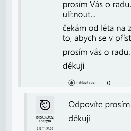
prosím Vás o radu.
ulítnout...
čekám od léta na 
to, abych se v přístr
prosím vás o radu,
děkuji
0
nahlásit spam
Odpovíte prosím
děkuji
před 16 lety
anonym
212.111.31.88