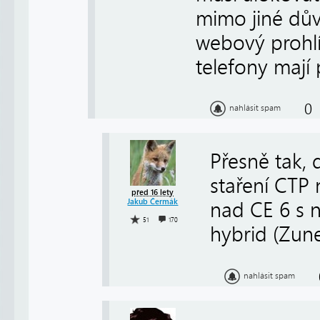
mimo jiné dů
webový prohlí
telefony mají
0
nahlásit spam
Přesně tak, d
staření CTP
před 16 lety
Jakub Čermák
nad CE 6 s n
51
170
hybrid (Zune
nahlásit spam