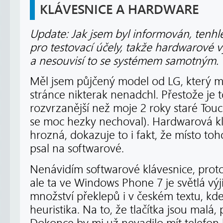
KLÁVESNICE A HARDWARE
Update: Jak jsem byl informován, tenhl
pro testovací účely, takže hardwarové v
a nesouvisí to se systémem samotným. T
Měl jsem půjčený model od LG, který 
stránce nikterak nenadchl. Přestože je t
rozvrzanější než moje 2 roky staré Tou
se moc hezky nechoval). Hardwarová kl
hrozná, dokazuje to i fakt, že místo toho
psal na softwarové.
Nenávidím softwarové klávesnice, proto
ale ta ve Windows Phone 7 je světlá vý
množství překlepů i v českém textu, kd
heuristika. Na to, že tlačítka jsou malá,