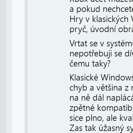
a pokud nechcete
Hry v klasických
pryč, úvodní obr
Vrtat se v systém
nepotřebuji se dí
čemu taky?
Klasické Windows
chyb a většina z 
na ně dál naplácá
zpětné kompatibi
sice plno, ale kva
Zas tak úžasný sy