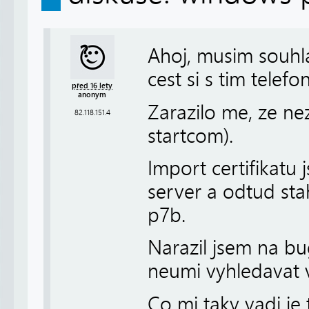
Ahoj, musim souhla
cest si s tim telef
před 16 lety
anonym
Zarazilo me, ze ne
82.118.151.4
startcom).
Import certifikatu j
server a odtud sta
p7b.
Narazil jsem na b
neumi vyhledavat 
Co mi taky vadi je 