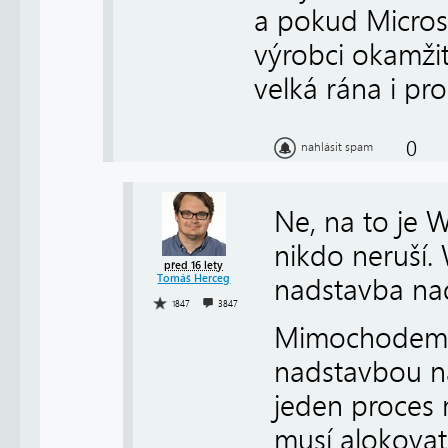
a pokud Micros
výrobci okamži
velká rána i pro
0
nahlásit spam
Ne, na to je 
nikdo neruší
před 16 lety
Tomáš Herceg
nadstavba na
1847
3847
Mimochodem i
nadstavbou n
jeden proces 
musí alokovat