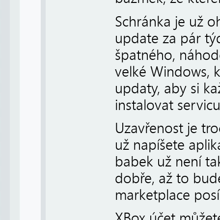
Schránka je už o
update za pár tý
špatného, náhodo
velké Windows, k
updaty, aby si k
instalovat servic
Uzavřenost je tr
už napíšete aplika
babek už není ta
dobře, až to bud
marketplace posí
XBox účet můžete