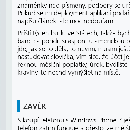
znaménky nad písmeny, podpory se ur
Pokud se mi deployment aplikací podaří
napíšu článek, ale moc nedoufám.
Příští týden budu ve Státech, takže byc
bance a pořídit si aspoň tu americkou pla
jde, jak se to dělá, to nevím, musím ještě 
nastudovat slovíčka, vím sice, že účet je
řeknou měsíční poplatky, úrok, bydliš
kraviny, to nechci vymýšlet na místě.
ZÁVĚR
S koupí telefonu s Windows Phone 7 je
telefon zatím funguje a přesto, že mě št