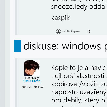
snooze.Tedy oddali
kaspik
0
nahlásit spam
diskuse: windows 
Kopie to je a navíc
nejhorší vlastnosti
před 16 lety
Ondřej Linhart
kopírovat/vložit, 
-553
3274
naprosto uzavřený 
pro debily, který 