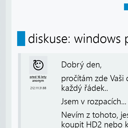
diskuse: windows 
Dobrý den,
pročítám zde Vaši
před 16 lety
anonym
každý řádek..
212.111.31.88
Jsem v rozpacích...
Nevím z tohoto, j
koupit HD2 nebo k