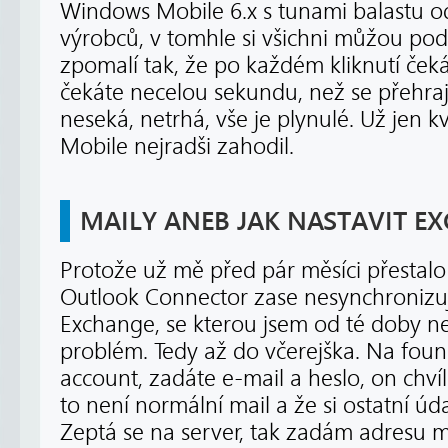
Windows Mobile 6.x s tunami balastu o
výrobců, v tomhle si všichni můžou pod
zpomalí tak, že po každém kliknutí če
čekáte necelou sekundu, než se přehraj
neseká, netrhá, vše je plynulé. Už jen
Mobile nejradši zahodil.
MAILY ANEB JAK NASTAVIT E
Protože už mě před pár měsíci přestalo 
Outlook Connector zase nesynchronizuj
Exchange, se kterou jsem od té doby n
problém. Tedy až do včerejška. Na fou
account, zadáte e-mail a heslo, on chvíl
to není normální mail a že si ostatní úd
Zeptá se na server, tak zadám adresu 