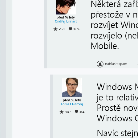
Některá zař
přestože v n
před 16 lety
Ondřej Linhart
rozvíjet Wi
-553
3274
rozvíjelo (
Mobile.
nahlásit spam
Windows M
je to rela
před 16 lety
Tomáš Herceg
Prostě no
1847
3847
Windows C
Navíc stejn