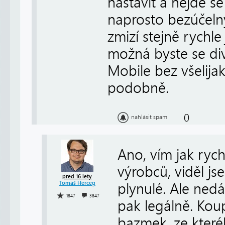
nastavit a nejde se
naprosto bezúčeln
zmizí stejně rych
možná byste se div
Mobile bez všelij
podobně.
0
nahlásit spam
Ano, vím jak ryc
výrobců, viděl jse
před 16 lety
Tomáš Herceg
plynulé. Ale nedá
1847
3847
pak legálně. Kou
bazmek, ze které