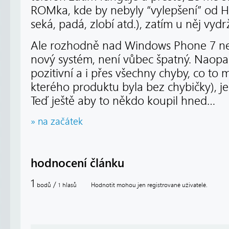
ROMka, kde by nebyly “vylepšení” od HT
seká, padá, zlobí atd.), zatím u něj vydr
Ale rozhodně nad Windows Phone 7 nelá
nový systém, není vůbec špatný. Naop
pozitivní a i přes všechny chyby, co to 
kterého produktu byla bez chybičky), je
Teď ještě aby to někdo koupil hned…
» na začátek
hodnocení článku
1
/
bodů
hlasů
Hodnotit mohou jen registrované uživatelé.
1