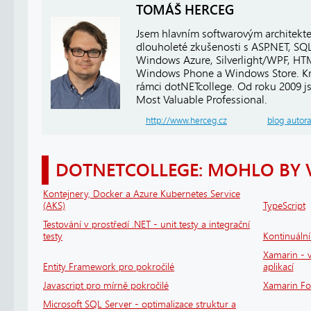
TOMÁŠ HERCEG
Jsem hlavním softwarovým architekt
dlouholeté zkušenosti s ASP.NET, SQ
Windows Azure, Silverlight/WPF, HTM
Windows Phone a Windows Store. Kro
rámci dotNETcollege. Od roku 2009 j
Most Valuable Professional.
http://www.herceg.cz
blog autor
DOTNETCOLLEGE: MOHLO BY 
Kontejnery, Docker a Azure Kubernetes Service
(AKS)
TypeScript
Testování v prostředí .NET - unit testy a integrační
testy
Kontinuáln
Xamarin - v
Entity Framework pro pokročilé
aplikací
Javascript pro mírně pokročilé
Xamarin F
Microsoft SQL Server - optimalizace struktur a