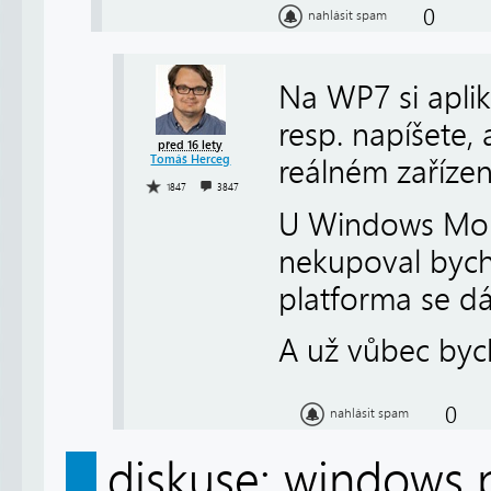
0
nahlásit spam
Na WP7 si aplik
resp. napíšete, 
před 16 lety
Tomáš Herceg
reálném zařízen
1847
3847
U Windows Mobi
nekupoval bych 
platforma se dá
A už vůbec by
0
nahlásit spam
diskuse: windows 