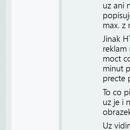
uz ani 
popisuj
max. z 
Jinak H
reklam 
moct co
minut 
precte 
To co pi
uz je i
obraze
Uz vidi