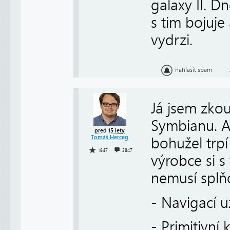
galaxy II. Dn
s tim bojuj
vydrzi.
nahlásit spam
Já jsem zko
Symbianu. A 
před 15 lety
Tomáš Herceg
bohužel trp
1847
3847
výrobce si s
nemusí splňo
- Navigací u
- Primitivní 