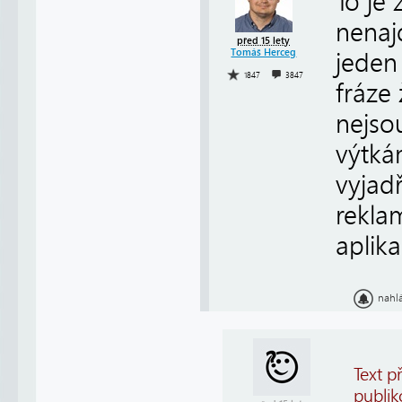
To je 
nenaj
před 15 lety
Tomáš Herceg
jeden
1847
3847
fráze
nejso
výtká
vyjadř
rekla
aplika
nahl
Text p
publik