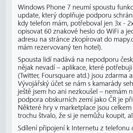
Windows Phone 7 neumí spoustu funkcí 
update, který doplňuje podporu schrán
kdy telefon mám, potřeboval jen 3x - 
opisovat 60 znakové heslo do WiFi a je
adresu na stránce zkopírovat do mapy.cz,
mám rezervovaný ten hotel).
Spousta lidí nadává na nepodporu čes
nějak nevadí – aplikace, které potřebuji
(Twitter, Foursquare atd.) jsou zdarma a
Vývojářský účet se nám s kamarády sehn
ještě jsem ho ani nezkoušel – nemám 
podpora obskurních zemí jako ČR je přis
Některé hry v marketplace jsou celkem
trochu štvalo, že si je nemůžu koupit, 
Sdílení připojení k Internetu z telefon