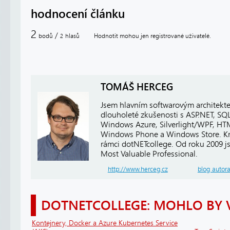
hodnocení článku
2
/
bodů
hlasů
Hodnotit mohou jen registrované uživatelé.
2
TOMÁŠ HERCEG
Jsem hlavním softwarovým architekt
dlouholeté zkušenosti s ASP.NET, SQ
Windows Azure, Silverlight/WPF, HTM
Windows Phone a Windows Store. Kro
rámci dotNETcollege. Od roku 2009 j
Most Valuable Professional.
http://www.herceg.cz
blog autor
DOTNETCOLLEGE: MOHLO BY 
Kontejnery, Docker a Azure Kubernetes Service