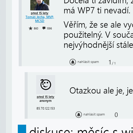
Docela ti závidím, 
má WP7 ti nevadí.
před 15 lety
Tomáš Jecha, MVP,
MCSD
Věřím, že se ale v
860
1596
použitelný. V souč
nejvýhodnější stál
1
nahlásit spam
/
1
Otazkou ale je, j
před 15 lety
anonym
85.70.122.153
0
nahlásit spam
diskuse: měsíc s 