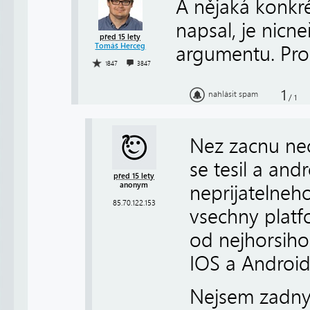
A nějaká konkré
napsal, je nicne
před 15 lety
Tomáš Herceg
argumentu. Pro
1847
3847
1
nahlásit spam
/
1
Nez zacnu nec
se tesil a an
před 15 lety
anonym
neprijatelneh
85.70.122.153
vsechny platf
od nejhorsiho
IOS a Android
Nejsem zadny