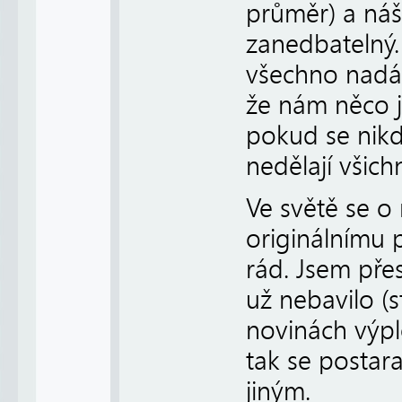
průměr) a náš
zanedbatelný
všechno nadáv
že nám něco j
pokud se nikd
nedělají všichn
Ve světě se o
originálnímu 
rád. Jsem pře
už nebavilo (s
novinách výpl
tak se postara
jiným.