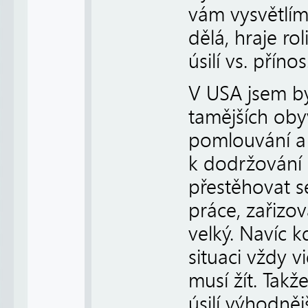
vám vysvětlím
dělá, hraje ro
úsilí vs. přínos
V USA jsem byl
tamějších oby
pomlouvání a z
k dodržování 
přestěhovat s
práce, zařizov
velký. Navíc 
situaci vždy v
musí žít. Tak
úsilí výhodněj