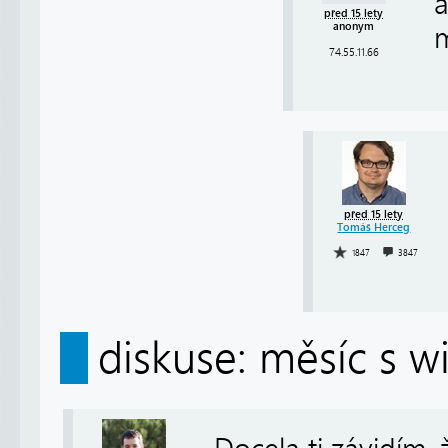
a
před 15 lety
anonym
m
74.55.11.66
před 15 lety
Tomáš Herceg
1847
3847
diskuse: měsíc s 