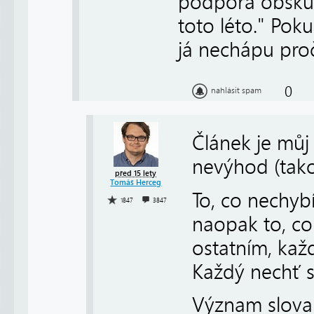
podpora obskurn
toto léto." Po
já nechápu proč
0
nahlásit spam
Článek je můj 
nevýhod (takov
před 15 lety
Tomáš Herceg
To, co nechyb
1847
3847
naopak to, co
ostatním, každ
Každý nechť s
Význam slova o