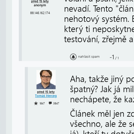
před 15 lety
anonym
nevadí. Tento "člá
88.146.162.174
nehotový systém. 
který ti neposkytn
testování, zřejmě a
-1
nahlásit spam
/
1
Aha, takže jiný p
špatný? Jak já mil
před 15 lety
Tomáš Herceg
nechápete, že kaž
1847
3847
Článek měl jen 
všechno, ale že s
já), kteří ty doty