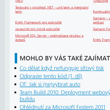
(AKS)
TypeScript
Testování v prostředí .NET - unit testy a integrační
testy
Kontinuáln
Xamarin - v
Entity Framework pro pokročilé
aplikací
Javascript pro mírně pokročilé
Xamarin F
Microsoft SQL Server - optimalizace struktur a
dotazů
Entity Fra
MOHLO BY VÁS TAKÉ ZAJÍMAT
Co dělat když nefunguje síťový tisk
Odpraste tento kód (1. díl)
OT: Jak si (ne)vybrat auto
Team Build 2010: Deployment webový
buildu
Ohlédnutí za Microsoft Festem 2011