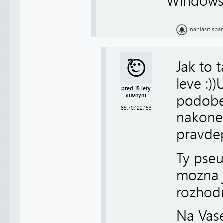
Windows 
nahlásit spa
Jak to 
leve :)
před 15 lety
anonym
podobe 
85.70.122.153
nakonec 
pravde
Ty pseu
mozna j
rozhodn
Na Vase