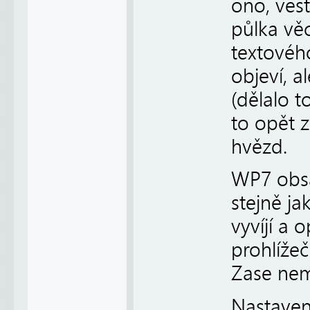
ono, vest
půlka věc
textového
objeví, a
(dělalo t
to opět z
hvězd.
WP7 obsa
stejně ja
vyvíjí a 
prohlíže
Zase nem
Nastavení