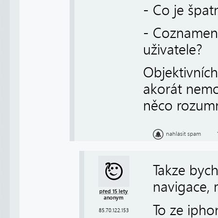
- Co je špa
- Coznamená
uživatele?
Objektivních
akorát nemo
něco rozumn
nahlásit spam
Takze bych
navigace, 
před 15 lety
anonym
To ze ipho
85.70.122.153