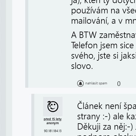
používám na všec
mailování, a v m
A BTW zaměstnav
Telefon jsem sice 
svého, jste si jak
slovo.
0
nahlásit spam
Článek není špa
strany :-) ale k
před 15 lety
anonym
Děkuji za něj:
90.181.184.13