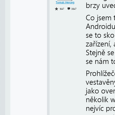
Tomáš Herceg
brzy uve
1847
3847
Co jsem t
Androidu
se to sk
zařízení
Stejně se
se nám to
Prohlíže
vestavěný
jako over
několik 
nejvíc pr