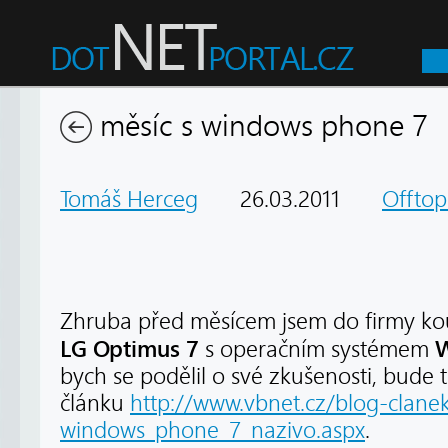
měsíc s windows phone 7
Tomáš Herceg
26.03.2011
Offtop
Zhruba před měsícem jsem do firmy kou
LG Optimus 7
W
s operačním systémem
bych se podělil o své zkušenosti, bude
článku
http://www.vbnet.cz/blog-clane
windows_phone_7_nazivo.aspx
.