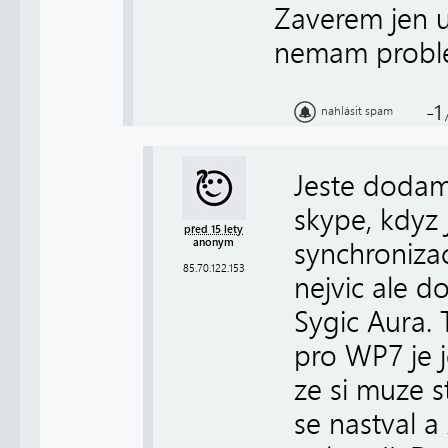
Zaverem jen u
nemam probl
-1
nahlásit spam
Jeste dodam
skype, kdyz 
před 15 lety
anonym
synchroniza
85.70.122.153
nejvic ale d
Sygic Aura. 
pro WP7 je j
ze si muze s
se nastval a