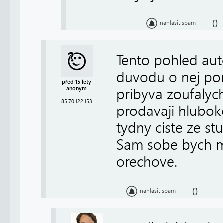
0
nahlásit spam
Tento pohled aut
duvodu o nej pom
před 15 lety
anonym
pribyva zoufalyc
85.70.122.153
prodavaji hlubok
tydny ciste ze st
Sam sobe bych mu
orechove.
0
nahlásit spam