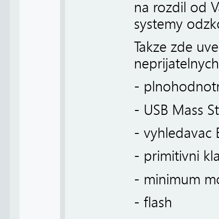
na rozdil od 
systemy odzk
Takze zde uve
neprijatelnyc
- plnohodnot
- USB Mass S
- vyhledavac 
- primitivni k
- minimum moz
- flash