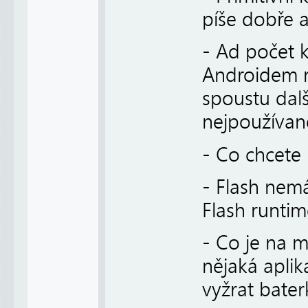
píše dobře a
- Ad počet k
Androidem n
spoustu dalš
nejpoužívaně
- Co chcete
- Flash nem
Flash runtim
- Co je na 
nějaká aplik
vyžrat bater