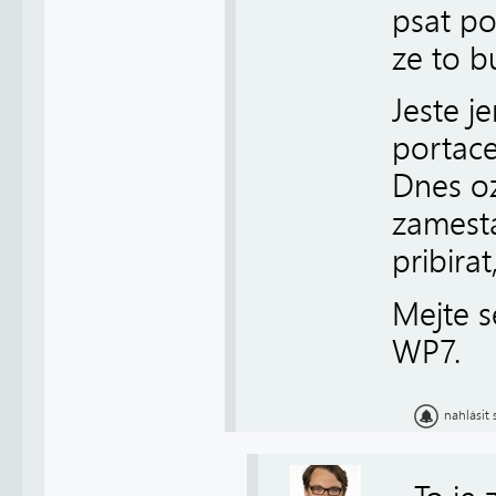
psat po
ze to b
Jeste j
portac
Dnes oz
zamesta
pribirat
Mejte s
WP7.
nahlásit