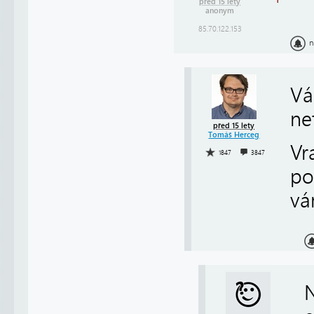
před 15 lety
anonym
85.70.122.153
n
Vá
ne
před 15 lety
Tomáš Herceg
Vr
1847
3847
po
vá
N