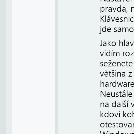
pravda, m
Klávesnic
jde samo
Jako hla
vidím roz
seženete 
většina 
hardware
Neustále
na další 
kdoví ko
otestovan