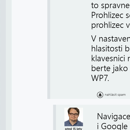
to spravne
Prohlizec 
prohlizec 
V nastaven
hlasitosti 
klavesnici 
berte jako
WP7.
nahlásit spam
Navigace
i Google
před 15 lety