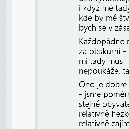
i když mě tady
kde by mě štv
bych se v zás
Každopádně n
za obskurní - 
mi tady musí 
nepoukáže, ta
Ono je dobré 
- jsme poměr
stejně obyvat
relativně hezk
relativně zají