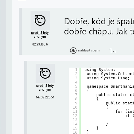
Dobře, kód je špat
dobře chápu. Jak t
před 15 lety
anonym
82.99.185.6
1
nahlásit spam
/
1
1
using System;
2
using System.Collec
3
using System.Linq;
4
před 15 lety
5
namespace Smartmani
anonym
6
{
7
public static c
147.32.228.51
8
{
9
public stat
10
{
11
for (in
12
if 
13
14
}
15
}
16
}