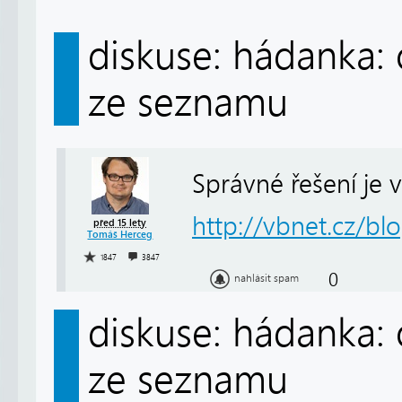
diskuse: hádanka: 
ze seznamu
Správné řešení je 
http://vbnet.cz/bl
před 15 lety
Tomáš Herceg
1847
3847
0
nahlásit spam
diskuse: hádanka: 
ze seznamu