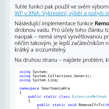
Tuhle funkci pak použil ve svém výbo
WP v XNA: Vykreslení, výběr a pohyb o
Remo
Následující implementace funkce
drobnou vadu. Pro účely toho článku t
naopak – nemá smysl vysvětlovanou pr
něčím takovým, je lepší začátečníkům na
krátký a srozumitelný.
Na druhou stranu – najdete problém, kt
using
 System;
using
 System.Collections.Generic;
using
 System.Linq;
namespace
 SmartmaniaHra
 {
public
static
class
ExtensionMethods
     {
public
static
void
 RemoveIf<T>(
t
         {