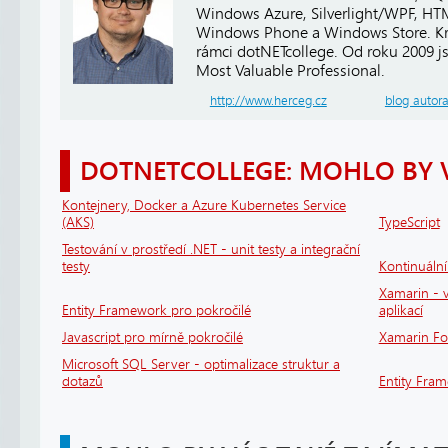
Windows Azure, Silverlight/WPF, HTM
Windows Phone a Windows Store. Kro
rámci dotNETcollege. Od roku 2009 j
Most Valuable Professional.
http://www.herceg.cz
blog autor
DOTNETCOLLEGE: MOHLO BY 
Kontejnery, Docker a Azure Kubernetes Service
(AKS)
TypeScript
Testování v prostředí .NET - unit testy a integrační
testy
Kontinuáln
Xamarin - v
Entity Framework pro pokročilé
aplikací
Javascript pro mírně pokročilé
Xamarin F
Microsoft SQL Server - optimalizace struktur a
dotazů
Entity Fra