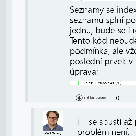
Seznamy se index
seznamu splní pod
jednu, bude se i 
Tento kód nebude
podmínka, ale vž
poslední prvek v 
úprava:
1
list.RemoveAt(i)
0
nahlásit spam
i-- se spustí a
problém není.
před 15 lety