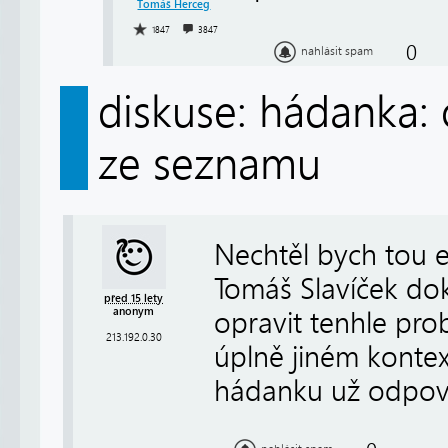
Tomáš Herceg
1847
3847
0
nahlásit spam
diskuse: hádanka: 
ze seznamu
Nechtěl bych tou 
Tomáš Slavíček dok
před 15 lety
anonym
opravit tenhle pro
213.192.0.30
úplně jiném kontext
hádanku už odpově