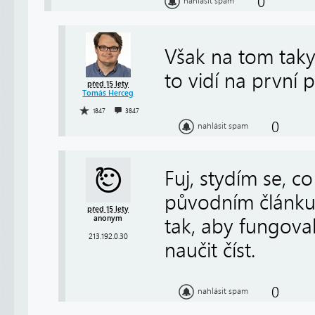
0
nahlásit spam
Však na tom taky
to vidí na první 
před 15 lety
Tomáš Herceg
1847
3847
0
nahlásit spam
Fuj, stydím se, c
původním článku 
před 15 lety
anonym
tak, aby fungova
213.192.0.30
naučit číst.
0
nahlásit spam