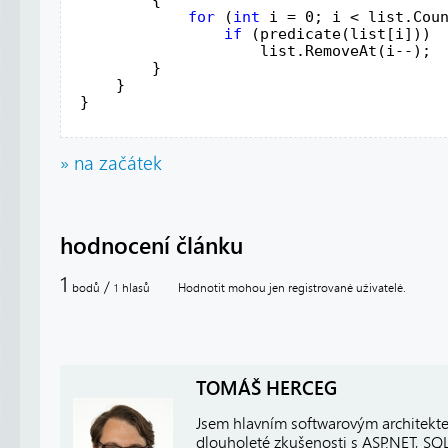
for
 (
int
 i = 0; i < list.Cou
if
 (predicate(list[i]))
                     list.RemoveAt(i--);
         }
     }
 }
» na začátek
hodnocení článku
1
/
bodů
hlasů
Hodnotit mohou jen registrované uživatelé.
1
TOMÁŠ HERCEG
Jsem hlavním softwarovým architekt
dlouholeté zkušenosti s ASP.NET, SQ