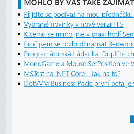
MOHLO BY VÁS TAKÉ ZAJÍMAT
Přijďte se podívat na mou přednášku 
Vybrané novinky v nové verzi TFS
K čemu se mimo jiné v praxi hodí S
Proč jsem se rozhodl napsat Redwoo
Programátorská hádanka: Doplňte chy
MonoGame a Mouse.SetPosition ve Wi
MSTest na .NET Core - Jak na to?
DotVVM Business Pack: první beta je