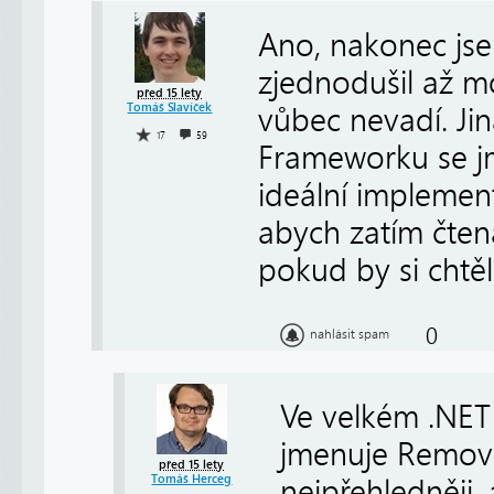
Ano, nakonec jse
zjednodušil až mo
před 15 lety
Tomáš Slavíček
vůbec nevadí. Ji
17
59
Frameworku se jm
ideální implementa
abych zatím čten
pokud by si chtěl
0
nahlásit spam
Ve velkém .NE
jmenuje Remove
před 15 lety
Tomáš Herceg
nejpřehledněji, 