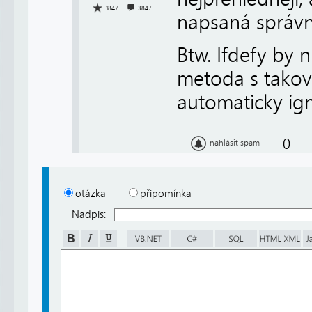
1847
3847
napsaná správn
Btw. Ifdefy by 
metoda s takov
automaticky ign
0
nahlásit spam
otázka
připomínka
Nadpis: