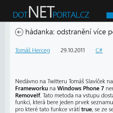
hádanka: odstranění více 
Tomáš Herceg
29.10.2011
C#
1
Nedávno na Twitteru Tomáš Slavíček nar
Frameworku
Windows Phone 7
na
ne
RemoveIf
. Tato metoda na vstupu dos
funkci, která bere jeden prvek seznamu 
true
pro které tato funkce vrátí
, se ze