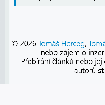
© 2026
Tomáš Herceg
,
Tomá
nebo zájem o inzert
Přebírání článků nebo jej
s
autorů