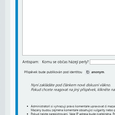
Antispam:
Komu se občas házejí perly?
anonym
Příspěvek bude publikován pod identitou
.
Nyní zakládáte pod článkem nové diskusní vlákno.
Pokud chcete reagovat na jiný příspěvek, klikněte n
Administrátoři si vyhrazují právo komentáře upravovat či maz
Mazány budou zejména komentáře obsahující vulgarity nebo p
Pokud nejste zaregistrováni, Vaše IP adresa bude zveřejněna. P