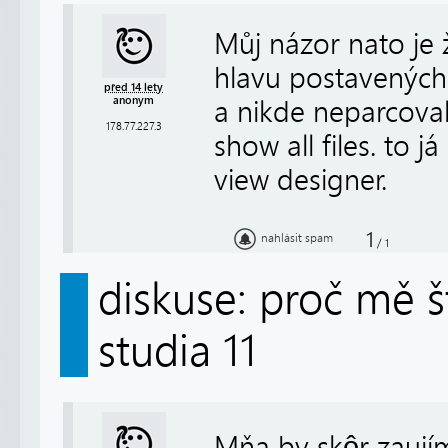
Můj názor nato je 
hlavu postavených 
před 14 lety
anonym
a nikde neparcoval
178.77.227.3
show all files. to 
view designer.
1
nahlásit spam
/
1
diskuse: proč mě š
studia 11
Mňa by skôr zaujím