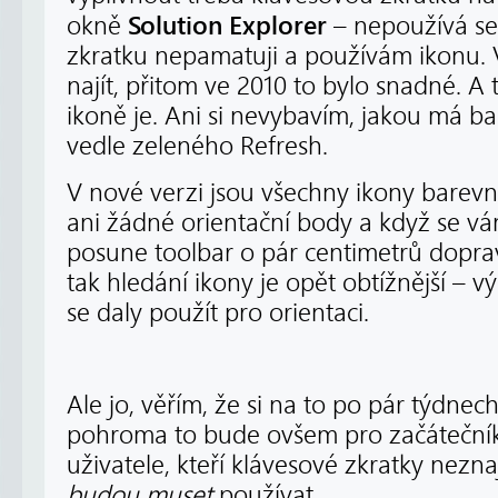
Solution Explorer
okně
– nepoužívá se 
zkratku nepamatuji a používám ikonu. 
najít, přitom ve 2010 to bylo snadné. A 
ikoně je. Ani si nevybavím, jakou má ba
vedle zeleného Refresh.
V nové verzi jsou všechny ikony barevn
ani žádné orientační body a když se 
posune toolbar o pár centimetrů dopra
tak hledání ikony je opět obtížnější – v
se daly použít pro orientaci.
Ale jo, věřím, že si na to po pár týdnec
pohroma to bude ovšem pro začáteční
uživatele, kteří klávesové zkratky neznaj
budou muset
používat.