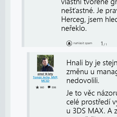
vlastní tvořené g
nešťastné. Je pra
Herceg, jsem hled
neřeklo.
1
nahlásit spam
/
1
Hnali by je ste
změnu u manage
před 14 lety
Tomáš Jecha, MVP,
nedovolili.
MCSD
860
1596
Je to věc názo
celé prostředí v
u 3DS MAX. A z