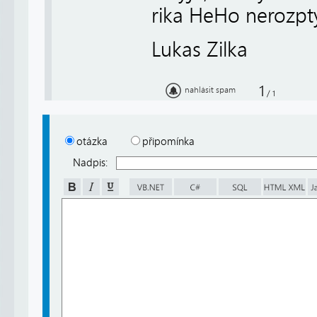
rika HeHo nerozpty
Lukas Zilka
1
nahlásit spam
/
1
otázka
připomínka
Nadpis: