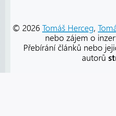
© 2026
Tomáš Herceg
,
Tomá
nebo zájem o inzert
Přebírání článků nebo jej
s
autorů