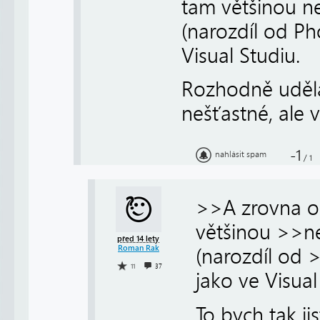
tam většinou n
(narozdíl od Ph
Visual Studiu.
Rozhodně udělal
nešťastné, ale v
-1
nahlásit spam
/
1
>>A zrovna o
většinou >>n
před 14 lety
Roman Rak
(narozdíl od 
11
37
jako ve Visual
To bych tak j