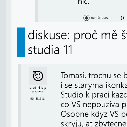
nic.
0
nahlásit spam
diskuse: proč mě š
studia 11
Tomasi, trochu se 
i se staryma ikonka
před 14 lety
anonym
Studio k praci kaz
90.183.218.1
co VS nepouziva pe
Osobne kdyz VS po
skryju, at zbytecne