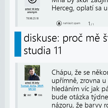
Herceg, oplatí sa 
před 14 lety
anonym
78.98.25.18
1
nahlásit spam
/
1
diskuse: proč mě š
studia 11
Chápu, že se někom
upřímně, zrovna u 
před 14 lety
Tomáš Jecha, MVP,
hledáním víc jak p
MCSD
bude otázka týdne 
860
1596
názoru, že barvy ro