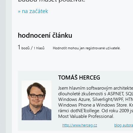
» na začátek
hodnocení článku
1
/
bodů
hlasů
Hodnotit mohou jen registrované uživatelé.
1
TOMÁŠ HERCEG
Jsem hlavním softwarovým architekt
dlouholeté zkušenosti s ASP.NET, SQ
Windows Azure, Silverlight/WPF, HTM
Windows Phone a Windows Store. Kro
rámci dotNETcollege. Od roku 2009 j
Most Valuable Professional.
http://www.herceg.cz
blog autor