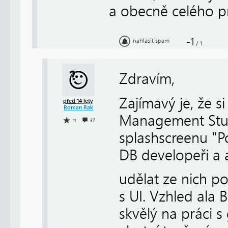
a obecně celého p
-1
nahlásit spam
/
1
Zdravím,
Zajímavý je, že s
před 14 lety
Roman Rak
Management Studi
11
37
splashscreenu "Po
DB developeři a 
udělat ze nich p
s UI. Vzhled ala
skvělý na práci 