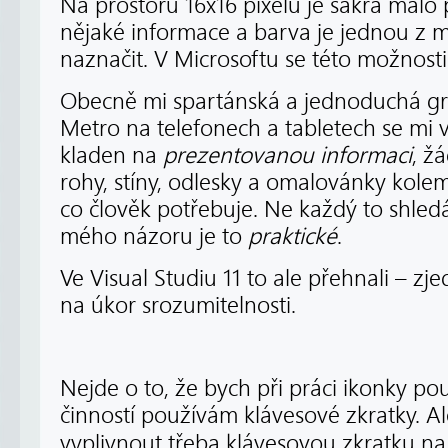
Na prostoru 16x16 pixelů je sakra málo 
nějaké informace a barva je jednou z m
naznačit. V Microsoftu se této možnosti
Obecně mi spartánská a jednoduchá gra
Metro na telefonech a tabletech se mi v
kladen na
prezentovanou informaci
, ž
rohy, stíny, odlesky a omalovánky kolem 
co člověk potřebuje. Ne každý to shled
mého názoru je to
praktické
.
Ve Visual Studiu 11 to ale přehnali – zj
na úkor srozumitelnosti.
Nejde o to, že bych při práci ikonky p
činností používám klávesové zkratky. Al
vyplivnout třeba klávesovou zkratku na