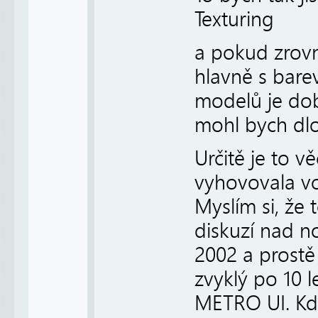
Texturing
a pokud zrovn
hlavně s bare
modelů je dob
mohl bych dl
Určitě je to v
vyhovovala vo
Myslím si, že
diskuzí nad 
2002 a prostě
zvyklý po 10 l
METRO UI. Kd