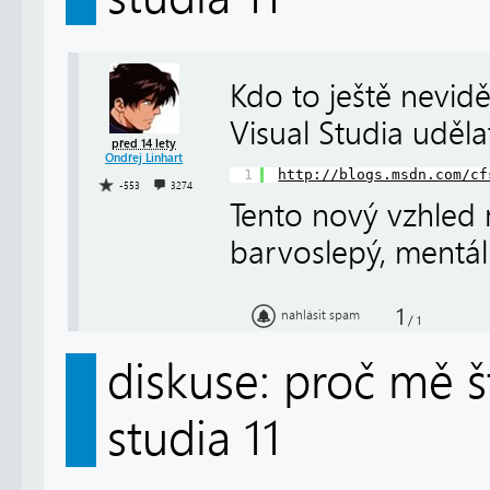
Kdo to ještě nevid
Visual Studia uděl
před 14 lety
Ondřej Linhart
1
http://blogs.msdn.com/cf
-553
3274
Tento nový vzhled
barvoslepý, mentál
1
nahlásit spam
/
1
diskuse: proč mě š
studia 11