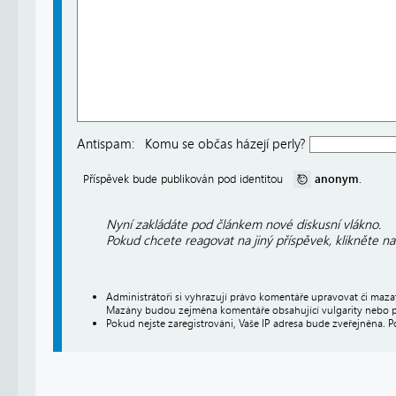
Antispam:
Komu se občas házejí perly?
anonym
Příspěvek bude publikován pod identitou
.
Nyní zakládáte pod článkem nové diskusní vlákno.
Pokud chcete reagovat na jiný příspěvek, klikněte n
Administrátoři si vyhrazují právo komentáře upravovat či maz
Mazány budou zejména komentáře obsahující vulgarity nebo p
Pokud nejste zaregistrováni, Vaše IP adresa bude zveřejněna. P