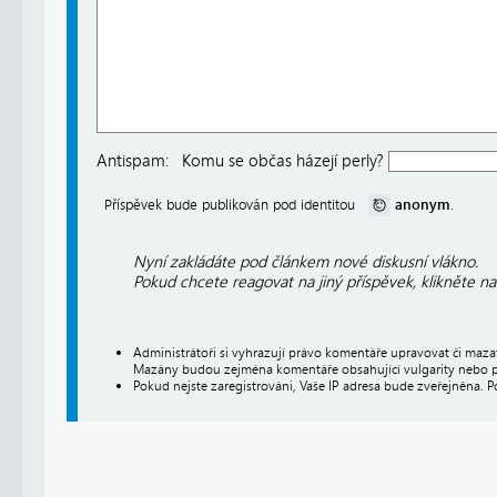
Antispam:
Komu se občas házejí perly?
anonym
Příspěvek bude publikován pod identitou
.
Nyní zakládáte pod článkem nové diskusní vlákno.
Pokud chcete reagovat na jiný příspěvek, klikněte n
Administrátoři si vyhrazují právo komentáře upravovat či maz
Mazány budou zejména komentáře obsahující vulgarity nebo p
Pokud nejste zaregistrováni, Vaše IP adresa bude zveřejněna. P