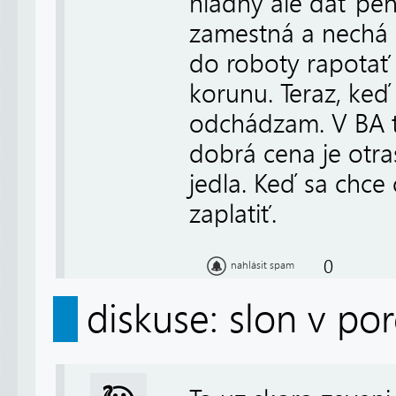
hladný ale dať pen
zamestná a nechá 
do roboty rapotať
korunu. Teraz, keď
odchádzam. V BA to
dobrá cena je otras
jedla. Keď sa chce
zaplatiť.
0
nahlásit spam
diskuse: slon v por