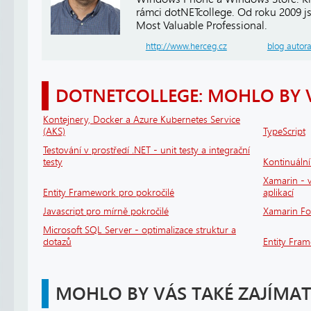
rámci dotNETcollege. Od roku 2009 j
Most Valuable Professional.
http://www.herceg.cz
blog autor
DOTNETCOLLEGE: MOHLO BY 
Kontejnery, Docker a Azure Kubernetes Service
(AKS)
TypeScript
Testování v prostředí .NET - unit testy a integrační
testy
Kontinuáln
Xamarin - v
Entity Framework pro pokročilé
aplikací
Javascript pro mírně pokročilé
Xamarin F
Microsoft SQL Server - optimalizace struktur a
dotazů
Entity Fra
MOHLO BY VÁS TAKÉ ZAJÍMAT