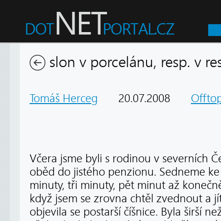
slon v porcelánu, resp. v re
Tomáš Herceg
20.07.2008
Offtop
Včera jsme byli s rodinou v severních Č
oběd do jistého penzionu. Sedneme ke
minuty, tři minuty, pět minut až konečn
když jsem se zrovna chtěl zvednout a jít
objevila se postarší číšnice. Byla širší 