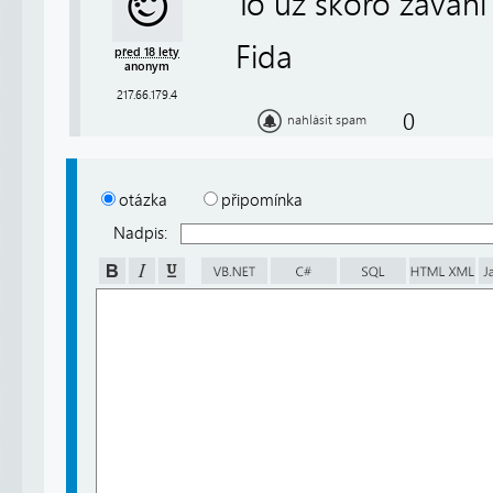
To uz skoro zavani 
Fida
před 18 lety
anonym
217.66.179.4
0
nahlásit spam
otázka
připomínka
Nadpis: