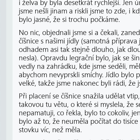
i želva by byla desetkrát rychlejší. Jen 
jsme nešli jinam a riskli jsme to zde, i
bylo jasné, že si trochu počkáme.
No nic, objednali jsme si a čekali, zaned
číšnice s našimi jídly (samotná příprava 
odhadem asi tak stejně dlouho, jak dlo
nesla). Opravdu legrační bylo, jak se ši
vedly na zahrádku, kde jsme seděli, měl
abychom nevyprskli smíchy. Jídlo bylo
velké, takže jsme nakonec byli rádi, že 
Při placení se číšnice snažila udělat vti
takovou tu větu, o které si myslela, že 
nepamatuji, co řekla, bylo to cokoliv, j
bylo až to, že neuměla počítat do tisíce
stovku víc, než měla.