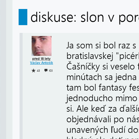
diskuse: slon v por
Ja som si bol raz 
bratislavskej "pic
před 18 lety
Václav Antošík
Čašníčky si veselo f
43
103
minútach sa jedna 
tam bol fantasy fes
jednoducho mimo o
si. Ale keď za ďalš
objednávali po nás
unavených ľudí dos