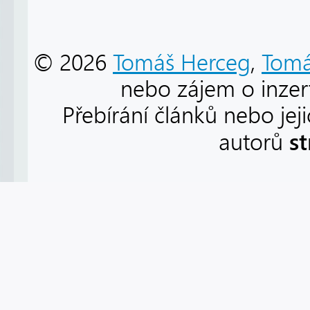
© 2026
Tomáš Herceg
,
Tomá
nebo zájem o inzert
Přebírání článků nebo jej
s
autorů