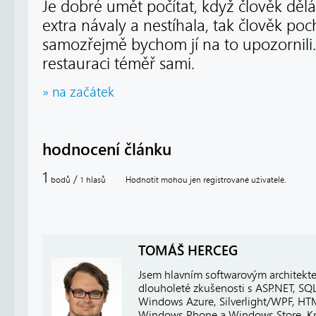
Je dobré umět počítat, když člověk děl
extra návaly a nestíhala, tak člověk po
samozřejmě bychom jí na to upozornili. 
restauraci téměř sami.
» na začátek
hodnocení článku
1
/
bodů
hlasů
Hodnotit mohou jen registrované uživatelé.
1
TOMÁŠ HERCEG
Jsem hlavním softwarovým architekt
dlouholeté zkušenosti s ASP.NET, SQ
Windows Azure, Silverlight/WPF, HTM
Windows Phone a Windows Store. Kro