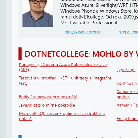
Windows Azure, Silverlight/WPF, HTM
Windows Phone a Windows Store. Kro
rámci dotNETcollege. Od roku 2009 j
Most Valuable Professional.
http://www.herceg.cz
blog autor
DOTNETCOLLEGE: MOHLO BY 
Kontejnery, Docker a Azure Kubernetes Service
(AKS)
TypeScript
Testování v prostředí .NET - unit testy a integrační
testy
Kontinuáln
Xamarin - v
Entity Framework pro pokročilé
aplikací
Javascript pro mírně pokročilé
Xamarin F
Microsoft SQL Server - optimalizace struktur a
dotazů
Entity Fra