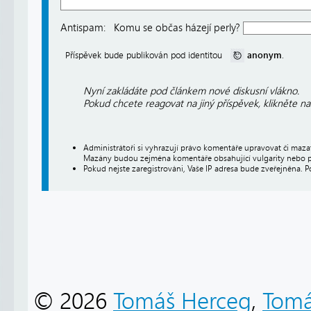
Antispam:
Komu se občas házejí perly?
anonym
Příspěvek bude publikován pod identitou
.
Nyní zakládáte pod článkem nové diskusní vlákno.
Pokud chcete reagovat na jiný příspěvek, klikněte n
Administrátoři si vyhrazují právo komentáře upravovat či maz
Mazány budou zejména komentáře obsahující vulgarity nebo p
Pokud nejste zaregistrováni, Vaše IP adresa bude zveřejněna. P
© 2026
Tomáš Herceg
,
Tomá