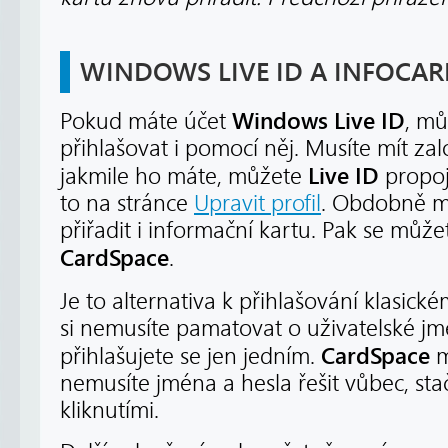
WINDOWS LIVE ID A INFOCAR
Windows Live ID
Pokud máte účet
, mů
přihlašovat i pomocí něj. Musíte mít zal
Live ID
jakmile ho máte, můžete
propoj
to na stránce
Upravit profil
. Obdobně m
přiřadit i informační kartu. Pak se může
CardSpace
.
Je to alternativa k přihlašování klasic
si nemusíte pamatovat o uživatelské jmé
CardSpace
přihlašujete se jen jedním.
m
nemusíte jména a hesla řešit vůbec, stač
kliknutími.