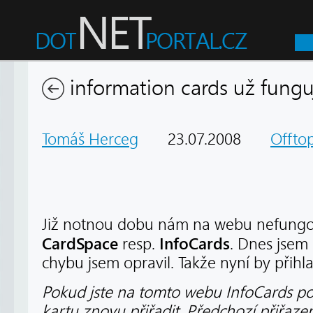
information cards už fungu
Tomáš Herceg
23.07.2008
Offtop
Již notnou dobu nám na webu nefungov
CardSpace
InfoCards
resp.
. Dnes jsem 
chybu jsem opravil. Takže nyní by přih
Pokud jste na tomto webu InfoCards použ
kartu znovu přiřadit. Předchozí přiřazen