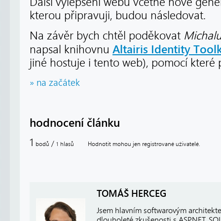
Další vylepšení webu včetně nové gener
kterou připravuji, budou následovat.
Na závěr bych chtěl poděkovat
Michalu
Altairis Identity Toolk
napsal knihovnu
jiné hostuje i tento web), pomocí které 
» na začátek
hodnocení článku
1
/
bodů
hlasů
Hodnotit mohou jen registrované uživatelé.
1
TOMÁŠ HERCEG
Jsem hlavním softwarovým architekt
dlouholeté zkušenosti s ASP.NET, SQ