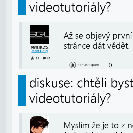
videotutoriály?
Až se objevý první
stránce dát vědět.
před 18 lety
Jozef Hollý
35
82
0
nahlásit spam
diskuse: chtěli by
videotutoriály?
Myslím že je to z 