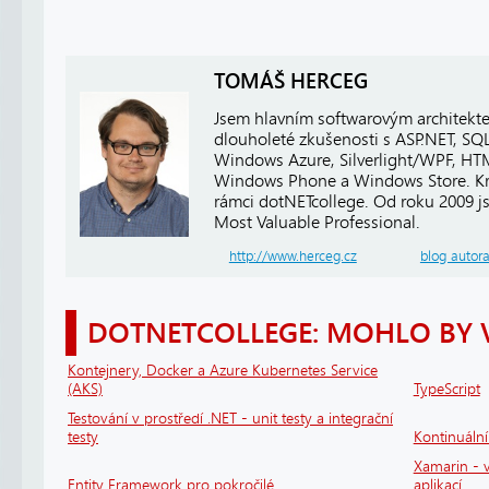
TOMÁŠ HERCEG
Jsem hlavním softwarovým architekt
dlouholeté zkušenosti s ASP.NET, SQ
Windows Azure, Silverlight/WPF, HTM
Windows Phone a Windows Store. Kro
rámci dotNETcollege. Od roku 2009 j
Most Valuable Professional.
http://www.herceg.cz
blog autor
DOTNETCOLLEGE: MOHLO BY 
Kontejnery, Docker a Azure Kubernetes Service
(AKS)
TypeScript
Testování v prostředí .NET - unit testy a integrační
testy
Kontinuáln
Xamarin - v
Entity Framework pro pokročilé
aplikací