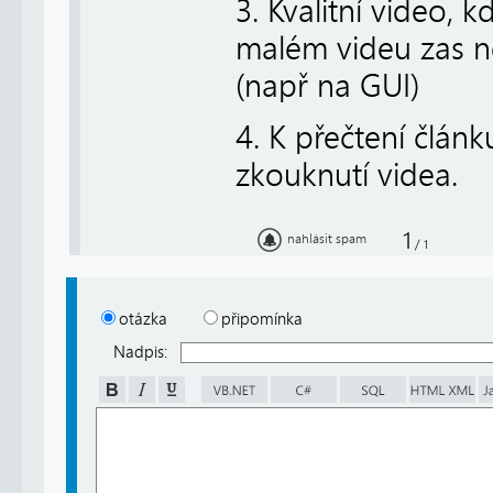
3. Kvalitní video, k
malém videu zas ne
(např na GUI)
4. K přečtení člá
zkouknutí videa.
1
nahlásit spam
/
1
otázka
připomínka
Nadpis: