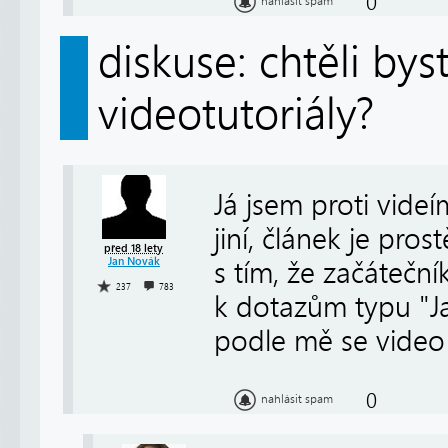
0
nahlásit spam
diskuse: chtěli by
videotutoriály?
Já jsem proti videí
jiní, článek je pro
před 18 lety
Jan Novák
s tím, že začáteční
237
783
k dotazům typu "Ja
podle mě se video 
0
nahlásit spam