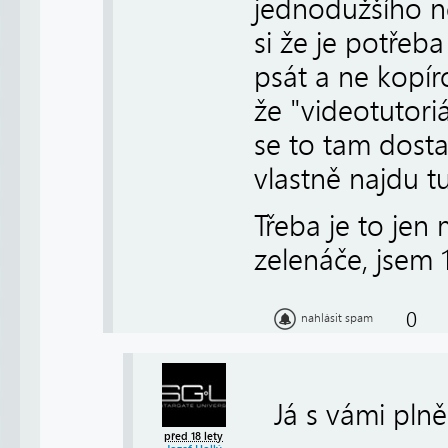
jednodužšího n
si že je potřeb
psát a ne kopír
že "videotutori
se to tam dostal
vlastně najdu tu
Třeba je to jen
zelenáče, jsem 
0
nahlásit spam
Já s vámi pln
před 18 lety