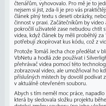
čtenářům, vyhovovalo. Pro mě je to jed
nejsem si jist, zda-li je pro vás praktičtě
článek plný textu s deseti obrázky, neb
činnost v praxi. Začátečníkům by video 
pokročilí uživatelé zase nebudou chtít 
videa, když článek by měli proběhlý za 
potřebují zkopírovat kus kódu, což z v
Protože Tomáš Jecha chce předělat v b
VbNetu a hodlá zde používat i Silverli
přehrávač videa pomocí této technologi
zobrazoval video, ale umožňoval ho kdy
příslušných místech by dovolil podívat 
v aktuálně otevřeném souboru.
Abych s tím neměl moc práce, napadlo m
která by sledovala složku projektu běh