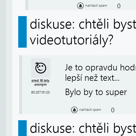
0
nahlásit spam
diskuse: chtěli by
videotutoriály?
Je to opravdu hod
lepší než text...
před 18 lety
anonym
Bylo by to super
85.207.101.20
0
nahlásit spam
diskuse: chtěli by