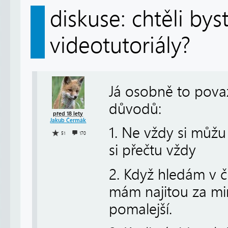
diskuse: chtěli by
videotutoriály?
Já osobně to považ
důvodů:
před 18 lety
Jakub Čermák
1. Ne vždy si můžu
51
170
si přečtu vždy
2. Když hledám v čl
mám najitou za mi
pomalejší.