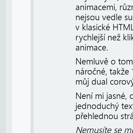
animacemi, růz
nejsou vedle su
v klasické HTML
rychlejší než kl
animace.
Nemluvě o tom,
náročné, takže
můj dual corový
Není mi jasné, 
jednoduchý tex
přehlednou strá
Nemusíte se mn