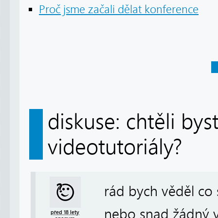
Proč jsme začali dělat konference
diskuse: chtěli by
videotutoriály?
rád bych věděl co 
nebo snad žádný v
před 18 lety