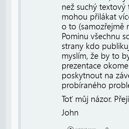
než suchý textový 
mohou přilákat víc
o to (samozřejmě 
Pominu všechnu s
strany kdo publiku
myslím, že by to by
prezentace okomen
poskytnout na závě
probíraného prob
Toť můj názor. Pře
John