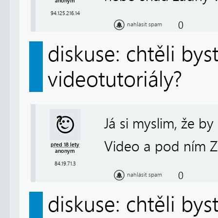
anonym
94.125.216.14
0
nahlásit spam
diskuse: chtěli by
videotutoriály?
Já si myslim, že by 
Video a pod ním Z
před 18 lety
anonym
84.19.71.3
0
nahlásit spam
diskuse: chtěli by