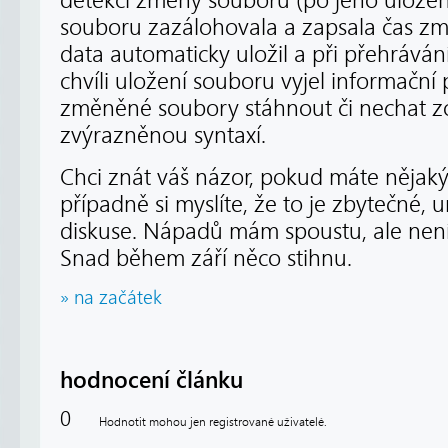
detekci změny souboru (po jeho uložení)
souboru zazálohovala a zapsala čas zm
data automaticky uložil a při přehráván
chvíli uložení souboru vyjel informační 
změněné soubory stáhnout či nechat z
zvýrazněnou syntaxí.
Chci znát váš názor, pokud máte nějaký
případně si myslíte, že to je zbytečné, u
diskuse. Nápadů mám spoustu, ale není č
Snad během září něco stihnu.
» na začátek
hodnocení článku
0
Hodnotit mohou jen registrované uživatelé.