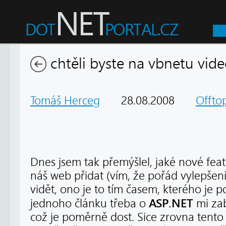
chtěli byste na vbnetu vide
Tomáš Herceg
28.08.2008
Offtop
Dnes jsem tak přemýšlel, jaké nové fe
náš web přidat (vím, že pořád vylepšení s
vidět, ono je to tím časem, kterého je p
ASP.NET
jednoho článku třeba o
mi zab
což je poměrně dost. Sice zrovna tento 