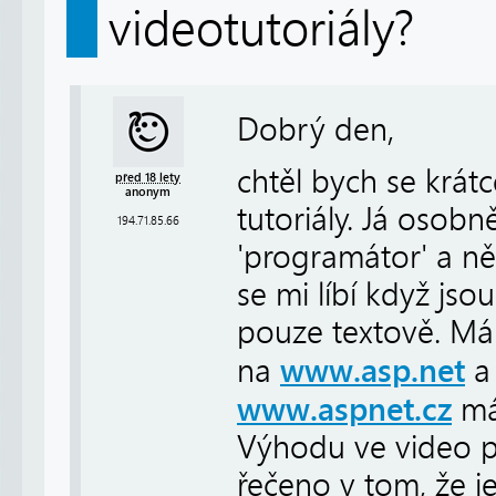
videotutoriály?
Dobrý den,
chtěl bych se krát
před 18 lety
anonym
tutoriály. Já osobn
194.71.85.66
'programátor' a ně
se mi líbí když js
pouze textově. Mám
www.asp.net
na
a 
www.aspnet.cz
má 
Výhodu ve video pr
řečeno v tom, že je 