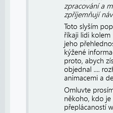
zpracování a m
zpříjemňují ná
Toto slyším pop
říkaji lidi kole
jeho přehlednos
kýžené informac
proto, abych zí
objednal .... r
animacemi a des
Omluvte prosím
někoho, kdo je
přeplácaností w