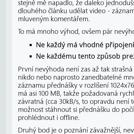
stejně mě napadlo, že daleko jednoduš
dlouhého článku udělat video - záznam
mluveným komentářem.
To má mnoho výhod, ovšem pár nevýh
Ne každý má vhodné připojení
Ne každému tento způsob pre
První nevýhoda není zas až tak strašná
nikdo nebo naprosto zanedbatelné množ
záznamu přednášky v rozlišení 1024x768
má asi 100 MB, takže požadovaná rychlo
závratná (cca 30kB/s, to opravdu není tol
možnost stáhnout si přednášku do počíta
prohlédnout i offline.
Druhý bod je o poznání závažnější, neví