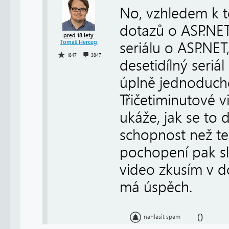
No, vzhledem k 
dotazů o ASP.NET 
před 18 lety
Tomáš Herceg
seriálu o ASP.NET
1847
3847
desetidílný seriá
úplně jednoduché
Třičetiminutové v
ukáže, jak se to 
schopnost než te
pochopení pak slo
video zkusím v d
má úspěch.
0
nahlásit spam