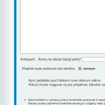
Antispam:
Komu se občas házejí perly?
anonym
Příspěvek bude publikován pod identitou
.
Nyní zakládáte pod článkem nové diskusní vlákno.
Pokud chcete reagovat na jiný příspěvek, klikněte n
Administrátoři si vyhrazují právo komentáře upravovat či maz
Mazány budou zejména komentáře obsahující vulgarity nebo p