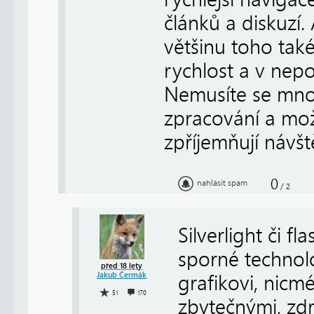
článků a diskuzí.
většinu toho také
rychlost a v nepo
Nemusíte se mnou
zpracování a mož
zpříjemňují návš
0
nahlásit spam
/
2
Silverlight či f
sporné technolo
před 18 lety
Jakub Čermák
grafikovi, nicmé
51
170
zbytečnými, zdr