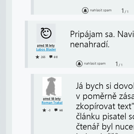
1
nahlásit spam
/
1
Pripájam sa. Navi
nenahradí.
před 18 lety
Lubos Blader
265
610
1
nahlásit spam
/
1
Já bych si dovo
v poměrně zása
před 18 lety
Roman Trakal
zkopírovat text
-3
146
článku pisatel 
čtenář byl nuce