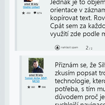
Jednak je to objem
před 18 lety
Ondřej Linhart
orientace v zázna
-553
3274
kopírovat text. Ro
Cpát sem za každou
využití zde podle 
2
nahlásit spam
/
2
Přiznám se, že Sil
zkusím popsat tro
před 18 lety
Tomáš Jecha, MVP,
technologie, kte
MCSD
potřeba, s tím m
860
1596
důvodem proč jeh
rychlejší naviga