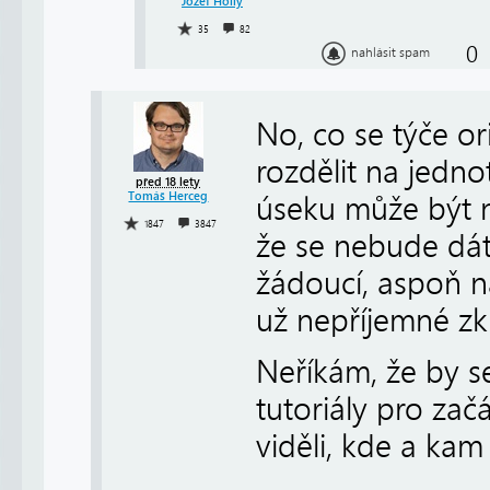
Jozef Hollý
35
82
0
nahlásit spam
No, co se týče o
rozdělit na jedno
před 18 lety
Tomáš Herceg
úseku může být n
1847
3847
že se nebude dát 
žádoucí, aspoň n
už nepříjemné z
Neříkám, že by se
tutoriály pro začá
viděli, kde a kam 