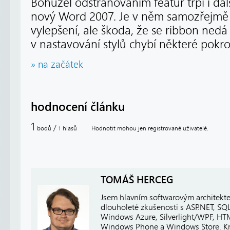
Bohužel odstraňováním featur trpí i dalš
nový Word 2007. Je v něm samozřejmě
vylepšení, ale škoda, že se ribbon ned
v nastavování stylů chybí některé pokroči
» na začátek
hodnocení článku
1
/
bodů
hlasů
Hodnotit mohou jen registrované uživatelé.
1
TOMÁŠ HERCEG
Jsem hlavním softwarovým architekt
dlouholeté zkušenosti s ASP.NET, SQ
Windows Azure, Silverlight/WPF, HTM
Windows Phone a Windows Store. Kro