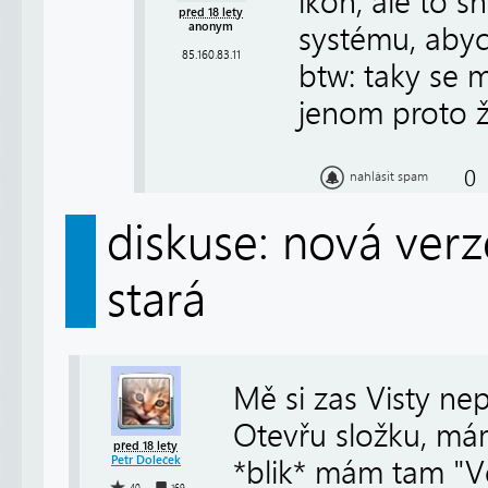
ikon, ale to s
před 18 lety
anonym
systému, abych
85.160.83.11
btw: taky se m
jenom proto že
0
nahlásit spam
diskuse: nová ver
stará
Mě si zas Visty nep
Otevřu složku, má
před 18 lety
Petr Doleček
*blik* mám tam "Vě