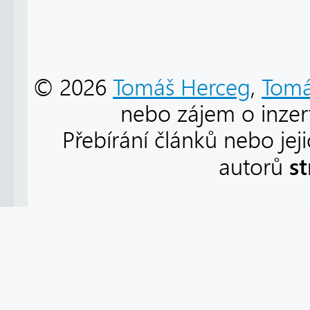
© 2026
Tomáš Herceg
,
Tomá
nebo zájem o inzert
Přebírání článků nebo jej
s
autorů