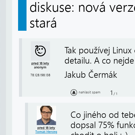
diskuse: nová ver
stará
Tak používej Linux
detailu. A co nejde
před 18 lety
anonym
Jakub Čermák
78.128.198.138
1
nahlásit spam
/
1
Co jiného od teb
dopsal 75% funkc
před 18 lety
Tomáš Herceg