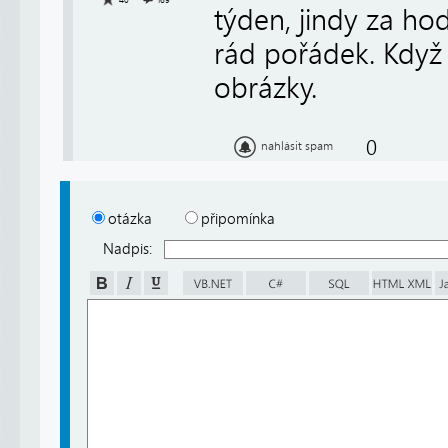
40
169
týden, jindy za h
rád pořádek. Když 
obrázky.
0
nahlásit spam
otázka
připomínka
Nadpis: