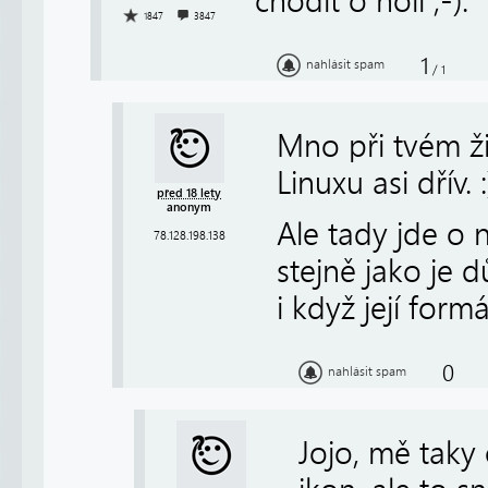
chodit o holi ;-).
1847
3847
1
nahlásit spam
/
1
Mno při tvém ž
Linuxu asi dřív. :
před 18 lety
anonym
Ale tady jde o n
78.128.198.138
stejně jako je d
i když její form
0
nahlásit spam
Jojo, mě taky 