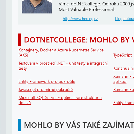
rámci dotNETcollege. Od roku 2009 j
Most Valuable Professional.
http://www.herceg.cz
blog autor
DOTNETCOLLEGE: MOHLO BY 
Kontejnery, Docker a Azure Kubernetes Service
(AKS)
TypeScript
Testování v prostředí .NET - unit testy a integrační
testy
Kontinuáln
Xamarin - v
Entity Framework pro pokročilé
aplikací
Javascript pro mírně pokročilé
Xamarin F
Microsoft SQL Server - optimalizace struktur a
dotazů
Entity Fra
MOHLO BY VÁS TAKÉ ZAJÍMAT