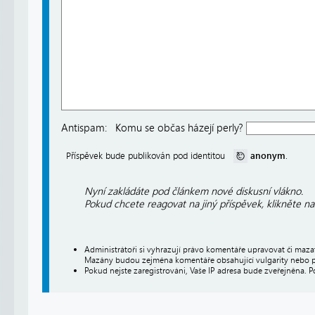
Antispam:
Komu se občas házejí perly?
anonym
Příspěvek bude publikován pod identitou
.
Nyní zakládáte pod článkem nové diskusní vlákno.
Pokud chcete reagovat na jiný příspěvek, klikněte n
Administrátoři si vyhrazují právo komentáře upravovat či maz
Mazány budou zejména komentáře obsahující vulgarity nebo p
Pokud nejste zaregistrováni, Vaše IP adresa bude zveřejněna. P