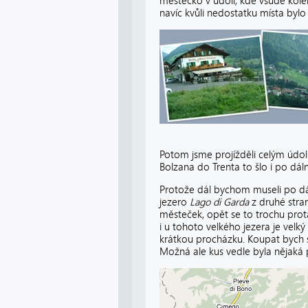
městečko v údolí, kde všude kol
navíc kvůli nedostatku místa byl
Potom jsme projížděli celým údol
Bolzana do Trenta to šlo i po dálni
Protože dál bychom museli po dáln
jezero
Lago di Garda
z druhé stra
městeček, opět se to trochu protá
i u tohoto velkého jezera je velký
krátkou procházku. Koupat bych s
Možná ale kus vedle byla nějaká plá