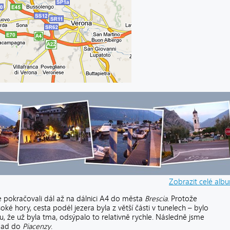
Zobrazit celé alb
 pokračovali dál až na dálnici A4 do města
Brescia
. Protože
ké hory, cesta podél jezera byla z větší části v tunelech – bylo
, že už byla tma, odsýpalo to relativně rychle. Následně jsme
ápad do
Piacenzy
.