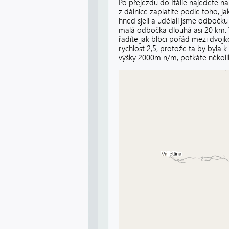
Po přejezdu do Itálie najedete na
z dálnice zaplatíte podle toho, ja
hned sjeli a udělali jsme odbočk
malá odbočka dlouhá asi 20 km. Ve
řadíte jak blbci pořád mezi dvoj
rychlost 2,5, protože ta by byla 
výšky 2000m n/m, potkáte několi