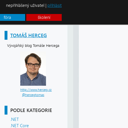
nepřihlášený uživatel |
přihlásit
fóra
školení
TOMÁŠ HERCEG
Vývojářský blog Tomáše Hercega
http://www.herceg.cz
@hercegtomas
PODLE KATEGORIE
.NET
.NET Core