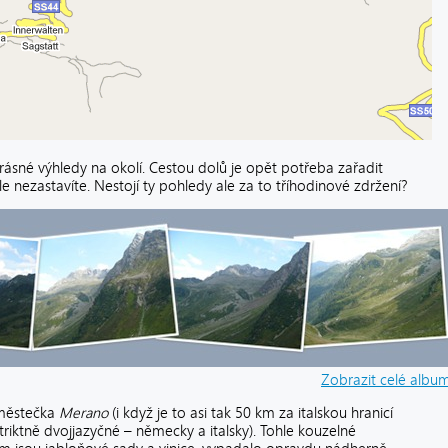
né výhledy na okolí. Cestou dolů je opět potřeba zařadit
le nezastavíte. Nestojí ty pohledy ale za to tříhodinové zdržení?
Zobrazit celé albu
 městečka
Merano
(i když je to asi tak 50 km za italskou hranicí
riktně dvojjazyčné – německy a italsky). Tohle kouzelné