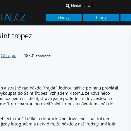
hledat na webu
články
blogy
aint tropez
Offtopic
18301
zobrazení
h a strašně rád někde “trajdá”. Jednou takhle po ránu prohlásil,
vykoupat do Saint Tropez. Vzhledem k tomu, že když něco
m už nedá nic dělat, strávili jsme poslední tři dny cestou na
 moři, procházkou po okolí Saint Tropez a návratem zpět do
ěh extrémně krátké a dobrodružné dovolené s pár fotkami
a jízdy fotografem a netvrdím, že někdo z naší rodiny umí fotit,