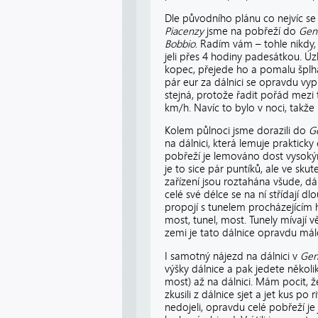
Dle původního plánu co nejvíc se
Piacenzy
jsme na pobřeží do
Gen
Bobbio
. Radím vám – tohle nikdy,
jeli přes 4 hodiny padesátkou. Úzk
kopec, přejede ho a pomalu šplhá 
pár eur za dálnici se opravdu vypl
stejná, protože řadit pořád mezi t
km/h. Navíc to bylo v noci, takže
Kolem půlnoci jsme dorazili do
G
na dálnici, která lemuje prakticky
pobřeží je lemováno dost vysoký
je to sice pár puntíků, ale ve sku
zařízení jsou roztahána všude, d
celé své délce se na ní střídají dl
propojí s tunelem procházejícím h
most, tunel, most. Tunely mívají 
zemi je tato dálnice opravdu má
I samotný nájezd na dálnici v
Gen
výšky dálnice a pak jedete někol
most) až na dálnici. Mám pocit, ž
zkusili z dálnice sjet a jet kus po
nedojeli, opravdu celé pobřeží j