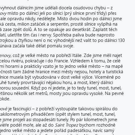
 vyhnout dálnicím jsme udělali docela osudovou chybu – z
ovy
místo po dálnici jeli po silnici (prý silnice první třídy) přes
 ale opravdu nikdy, nedělejte. Místo dvou hodin po dálnici jsme
á cesta, milion zatáček a serpentin, prostě silnice vyšplhá na
zase zpět dolů. A to se opakuje asi desetkrát. Zaplatit těch
atí, ušetříte tím čas i nervy. Spotřeba paliva bude naprosto
rojkou a čtyřkou není o nic výhodnější než valit to po dálnici 130
 únava začala také dělat pomalu svoje.
enovy
, což je velké město na pobřeží Itálie. Zde jsme měli najet
 celou riviéru, pokračuje i do Francie. Vzhledem k tomu, že celé
mi horami a prakticky vzato je to jedno velké město – na mapě
tečnosti tam žádné hranice mezi městy nejsou, hotely a turistická
álnice musela být vybudována v dost velké výšce. Víceméně po
ouhé tunely provrtávající nějakou horu, a most, který dálnici
orou sousední. Když po ní jedete, je to tedy tunel, most, tunel,
většinou několik set metrů, mosty jsou opravdu vysoké. Na pevné
lokde.
ově
je fascinující – z pobřeží vystoupáte takovou spirálou do
ikakilometrovým přivaděčem (opět stylem tunel, most, tunel,
e jsme projeli asi stopadesáti tunely. Po pár kilometrech jsme
 riviéře podél moře, ale až do
Saint Tropez
bychom rozhodně
e jedno velké město a jedete pořád padesátkou, navíc samý