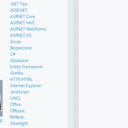
.NET Tips
ADO.NET
ASP.NET Core
ASP.NET MVC
ASP.NET WebForms
ASP.NET/IIS
Azure
Bezpečnost
C#
Databáze
Entity Framework
Grafika
HTTP/HTML
Internet Explorer
JavaScript
LINQ
Office
Offtopic
Reflexe
um
Silverlight