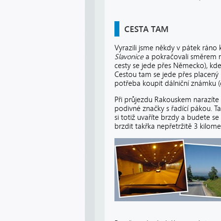
CESTA TAM
Vyrazili jsme někdy v pátek ráno
Slavonice
a pokračovali směrem
cesty se jede přes Německo), kde
Cestou tam se jede přes placený ú
potřeba koupit dálniční známku (d
Při průjezdu Rakouskem narazíte 
podivné značky s řadící pákou. Ta 
si totiž uvaříte brzdy a budete se
brzdit takřka nepřetržitě 3 kilo