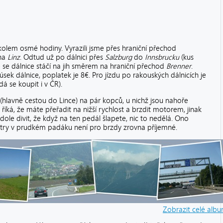
 kolem osmé hodiny. Vyrazili jsme přes hraniční přechod
 na
Linz
. Odtud už po dálnici přes
Salzburg
do
Innsbrucku
(kus
 se dálnice stáčí na jih směrem na hraniční přechod
Brenner
.
sek dálnice, poplatek je 8€. Pro jízdu po rakouských dálnicích je
á se koupit i v ČR).
(hlavně cestou do Lince) na pár kopců, u nichž jsou nahoře
říká, že máte přeřadit na nižší rychlost a brzdit motorem, jinak
 dole divit, že když na ten pedál šlapete, nic to nedělá. Ono
metry v prudkém padáku není pro brzdy zrovna příjemné.
Zobrazit celé alb