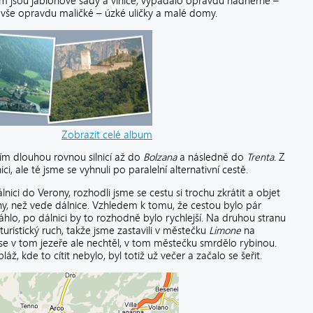
em jsou jabloňové sady a vinice, vypadalo opravdu nádherně –
o vše opravdu maličké – úzké uličky a malé domy.
Zobrazit celé album
ím dlouhou rovnou silnicí až do
Bolzana
a následně do
Trenta
. Z
ci, ale té jsme se vyhnuli po paralelní alternativní cestě.
ici do Verony, rozhodli jsme se cestu si trochu zkrátit a objet
ny, než vede dálnice. Vzhledem k tomu, že cestou bylo pár
hlo, po dálnici by to rozhodně bylo rychlejší. Na druhou stranu
 turistický ruch, takže jsme zastavili v městečku
Limone
na
e v tom jezeře ale nechtěl, v tom městečku smrdělo rybinou.
ž, kde to cítit nebylo, byl totiž už večer a začalo se šeřit.