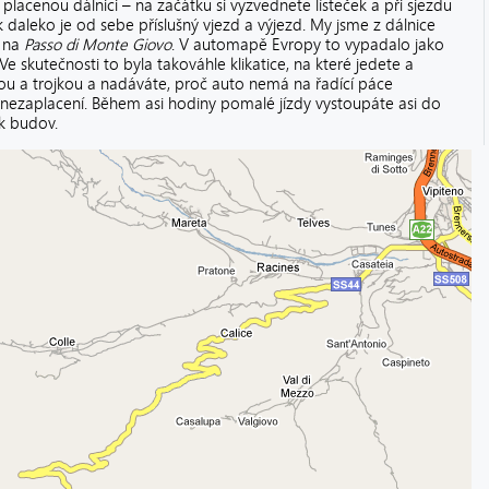
 placenou dálnici – na začátku si vyzvednete lísteček a při sjezdu
k daleko je od sebe příslušný vjezd a výjezd. My jsme z dálnice
u na
Passo di Monte Giovo
. V automapě Evropy to vypadalo jako
 skutečnosti to byla takováhle klikatice, na které jedete a
kou a trojkou a nadáváte, proč auto nemá na řadící páce
k nezaplacení. Během asi hodiny pomalé jízdy vystoupáte asi do
k budov.