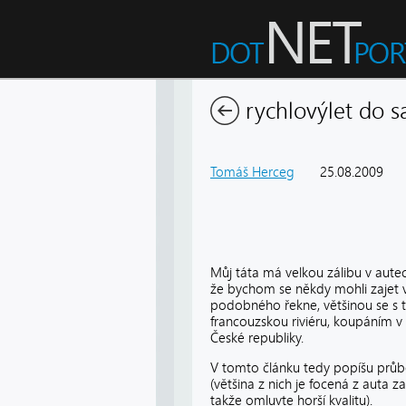
rychlovýlet do s
Tomáš Herceg
25.08.2009
Můj táta má velkou zálibu v autec
že bychom se někdy mohli zajet 
podobného řekne, většinou se s tí
francouzskou riviéru, koupáním v
České republiky.
V tomto článku tedy popíšu průb
(většina z nich je focená z auta z
takže omluvte horší kvalitu).