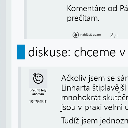
Komentáre od Pán
prečítam.
2
nahlásit spam
/
2
diskuse: chceme v 
Ačkoliv jsem se sá
Linharta štiplavějš
před 15 lety
anonym
mnohokrát skutečn
193.179.40.191
jsou v praxi velmi 
Tudíž jsem jednozn