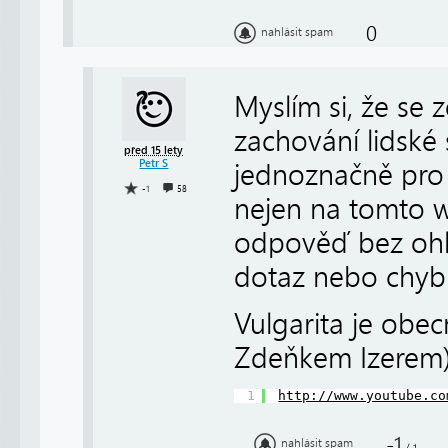
0
nahlásit spam
Myslím si, že se 
zachování lidské 
před 15 lety
Petr S
jednoznačně pro 
-1
58
nejen na tomto 
odpověď bez ohle
dotaz nebo chy
Vulgarita je obec
Zdeňkem Izerem
1
http://www.youtube.co
-1
nahlásit spam
/