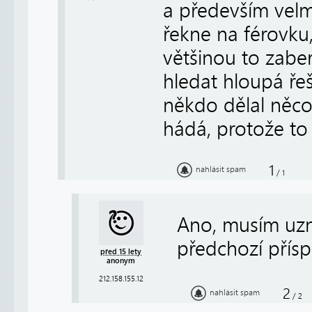
a především velm
řekne na férovku
většinou to zabe
hledat hloupá řeš
někdo dělal něco
hádá, protože to
1
nahlásit spam
/
1
Ano, musím uzn
předchozí příspě
před 15 lety
anonym
212.158.155.12
2
nahlásit spam
/
2