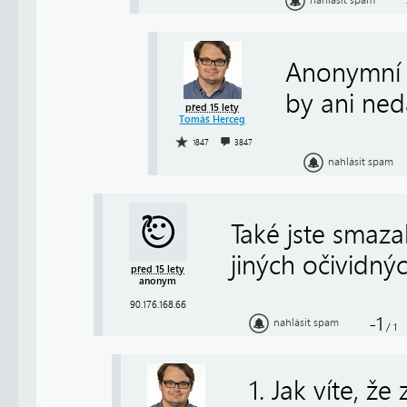
Anonymní a
by ani ned
před 15 lety
Tomáš Herceg
1847
3847
nahlásit spam
Také jste smaza
jiných očividnýc
před 15 lety
anonym
90.176.168.66
-1
nahlásit spam
/
1
1. Jak víte, že