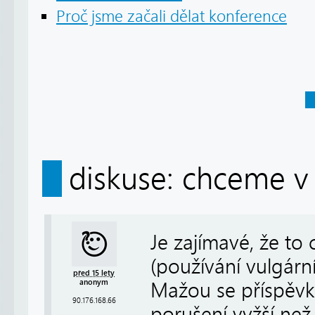
Proč jsme začali dělat konference
diskuse: chceme v 
Je zajímavé, že to 
(používání vulgární
před 15 lety
anonym
Mažou se příspěvky
90.176.168.66
porušení vyžší než u