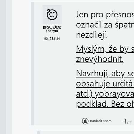
Jen pro přesnos
označil za špat
před 15 lety
anonym
nezdílejí.
90.178.11.14
Myslým, že by 
znevýhodnit.
Navrhuji, aby 
obsahuje určitá
atd.) yobrayov
podklad. Bez o
-1
nahlásit spam
/
1