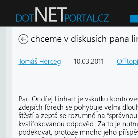
chceme v diskusích pana li
Tomáš Herceg
10.03.2011
Offtop
Pan Ondřej Linhart je vskutku kontrove
zdejších fórech se pohybuje velmi dlo
štěstí a zeptá se rozumně na “správnou
kvalifokovanou odpověď. Za to je nutn
poděkovat, protože mnoho jeho příspěv