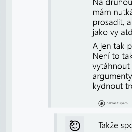
Na druhou 
mám nutkán
prosadit, a
jako vy atd
A jen tak 
Není to ta
vytáhnout 
argumenty
kydnout tr
nahlásit spam
Takže spo