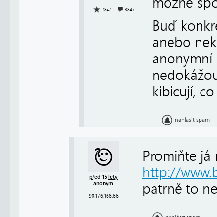
možné spol
1847
3847
Buď konkré
anebo nek
anonymní "
nedokážou 
kibicují, c
nahlásit spam
Promiňte já 
http://www.
před 15 lety
anonym
patrně to n
90.176.168.66
nahlásit spam