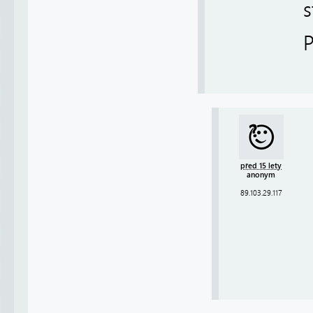
s
P
před 15 lety
anonym
89.103.29.117