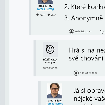
2. Které konk
před 15 lety
Tomáš Herceg
1847
3847
3. Anonymně 
1
nahlásit spam
/
Hrá si na ne
své chování
před 15 lety
anonym
90.176.168.66
nahlásit spam
Já si opra
nějaké va
před 15 lety
Tomáš Herceg