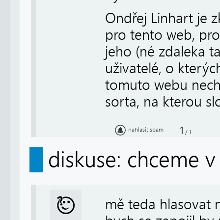
Ondřej Linhart je 
pro tento web, pr
jeho (né zdaleka t
uživatelé, o který
tomuto webu nechy
sorta, na kterou sl
1
nahlásit spam
/
1
diskuse: chceme v 
mě teda hlasovat n