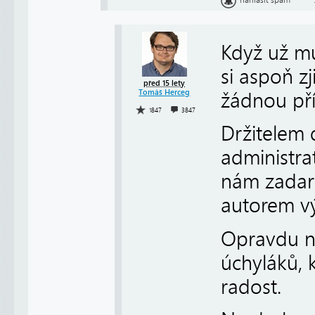
Když už mu
si aspoň z
před 15 lety
Tomáš Herceg
žádnou př
1847
3847
Držitelem 
administrat
nám zadarm
autorem v
Opravdu n
úchyláků, 
radost.