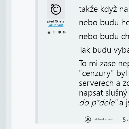
takže když na
nebo budu ho
před 15 lety
Jakub Šust
13
60
nebo budu ch
Tak budu vyb
To mi zase nep
"cenzury" byl
serverech a zc
napsat slušný
do p*dele"
a j
5
nahlásit spam
/