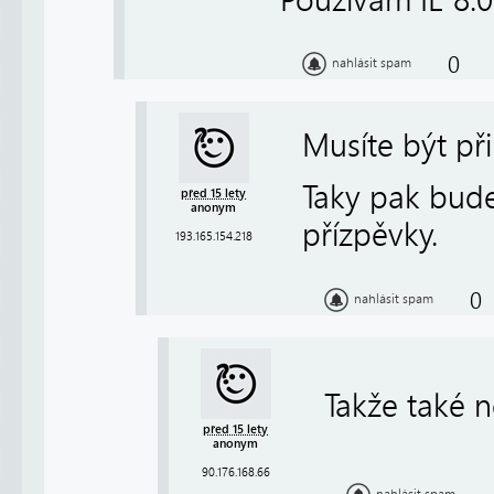
0
nahlásit spam
Musíte být při
Taky pak bude
před 15 lety
anonym
přízpěvky.
193.165.154.218
0
nahlásit spam
Takže také 
před 15 lety
anonym
90.176.168.66
nahlásit spam