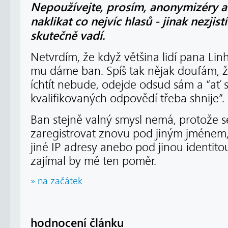
Nepoužívejte, prosím, anonymizéry ani
naklikat co nejvíc hlasů - jinak nezjis
skutečně vadí.
Netvrdím, že když většina lidí pana Lin
mu dáme ban. Spíš tak nějak doufám, že
íchtít nebude, odejde odsud sám a “ať 
kvalifikovaných odpovědí třeba shnije”.
Ban stejně valný smysl nemá, protože 
zaregistrovat znovu pod jiným jménem,
jiné IP adresy anebo pod jinou identit
zajímal by mě ten poměr.
» na začátek
hodnocení článku