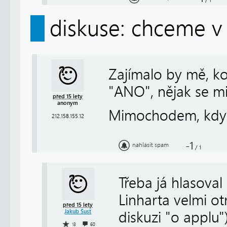
1
diskuse: chceme v 
Zajímalo by mě, ko
"ANO", nějak se mi
před 15 lety
anonym
Mimochodem, kdy 
212.158.155.12
-1
nahlásit spam
/
1
Třeba já hlasova
Linharta velmi ot
před 15 lety
Jakub Šust
diskuzi "o applu"
13
60