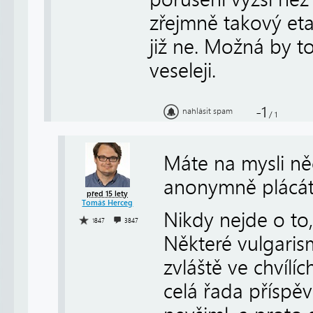
zřejmně takový etal
již ne. Možná by t
veseleji.
-1
nahlásit spam
/
1
Máte na mysli ně
anonymně plácá
před 15 lety
Tomáš Herceg
Nikdy nejde o to,
1847
3847
Některé vulgaris
zvláště ve chvílíc
celá řada příspě