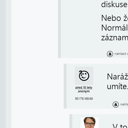
diskuse
Nebo ž
Normáln
záznam
nahlásit
Naráží
umíte
před 15 lety
anonym
90.176.168.66
nahl
V to