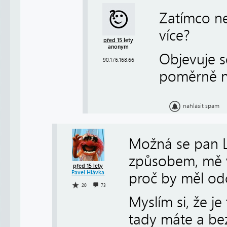
Zatímco n
více?
před 15 lety
anonym
Objevuje s
90.176.168.66
poměrně ne
nahlásit spam
Možná se pan Li
způsobem, mě 
před 15 lety
Pavel Hlávka
proč by měl od
20
73
Myslím si, že j
tady máte a be