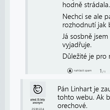
hodně strádala.
Nechci se ale p
rozhodnutí jak 
Já sosbně jsem
vyjadřuje.
Důležité je pro
1
nahlásit spam
/
1
Pán Linhart je z
tohto webu. Ak b
před 15 lety
anonym
orechové.
212.81.22.4