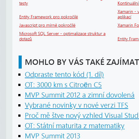
testy
Kontinuáln
Xamarin - v
Entity Framework pro pokročilé
aplikací
Javascript pro mírně pokročilé
Xamarin F
Microsoft SQL Server - optimalizace struktur a
dotazů
Entity Fra
MOHLO BY VÁS TAKÉ ZAJÍMAT
Odpraste tento kód (1. díl)
OT: 3000 km s Citroën C5
MVP Summit 2012 a zimní dovolená
Vybrané novinky v nové verzi TFS
Proč mě štve nový vzhled Visual Studi
OT: Státní maturita z matematiky
MVP Summit 2013