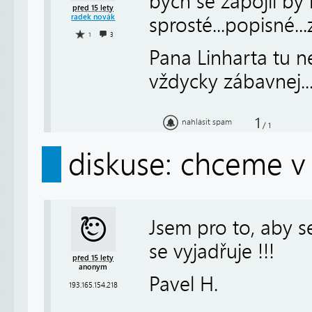
bych se zapojil by 
před 15 lety
radek novák
sprosté...popisné...
1
3
Pana Linharta tu ne
vždycky zábavnej..
1
nahlásit spam
/
1
diskuse: chceme v 
Jsem pro to, aby se
se vyjadřuje !!!
před 15 lety
anonym
Pavel H.
193.165.154.218