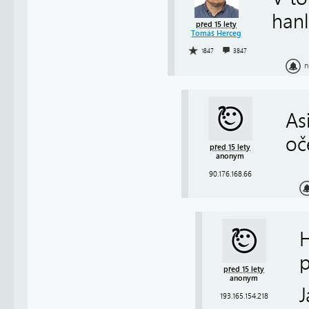
hanl
před 15 lety
Tomáš Herceg
1847
3847
n
As
oč
před 15 lety
anonym
90.176.168.66
H
p
před 15 lety
anonym
J
193.165.154.218