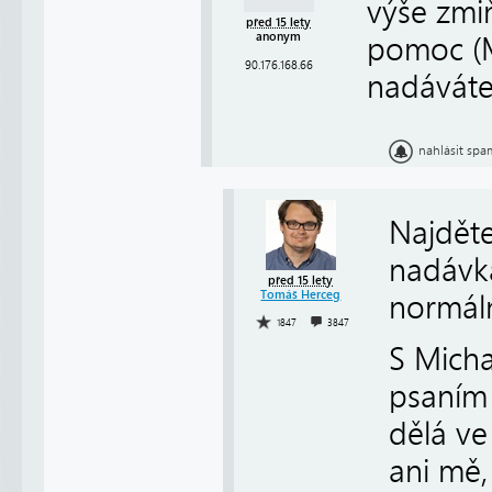
výše zmi
před 15 lety
anonym
pomoc (M
90.176.168.66
nadáváte
nahlásit spa
Najděte
nadávka
před 15 lety
Tomáš Herceg
normáln
1847
3847
S Micha
psaním 
dělá ve
ani mě,