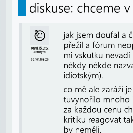
diskuse: chceme v 
jak jsem doufal a č
přežil a fórum neop
před 15 lety
anonym
mi vskutku nevadí
85.161.169.26
někdy někde nazva
idiotským).
co mě ale zaráží je
tuvynořilo mnoho id
za každou cenu ch
kritiku reagovat ta
by neměli.