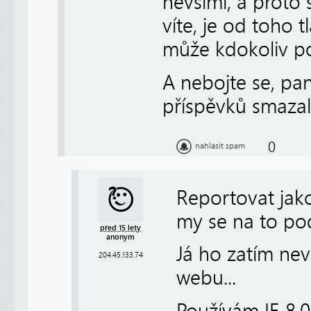
nevšiml, a proto
víte, je od toho 
může kdokoliv po
A nebojte se, pa
příspěvků smazal
0
nahlásit spam
Reportovat jak
my se na to po
před 15 lety
anonym
Já ho zatím ne
204.45.133.74
webu...
Používám IE 8.0