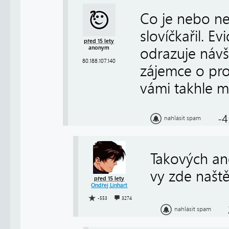
Co je nebo ne
slovíčkařil. Ev
před 15 lety
anonym
odrazuje návš
80.188.107.140
zájemce o pro
vámi takhle m
-4
nahlásit spam
Takových an
vy zde naštěs
před 15 lety
Ondřej Linhart
-553
3274
nahlásit spam