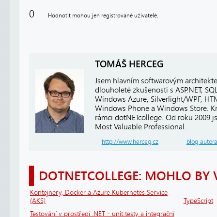
0
Hodnotit mohou jen registrované uživatelé.
TOMÁŠ HERCEG
Jsem hlavním softwarovým architekt
dlouholeté zkušenosti s ASP.NET, SQ
Windows Azure, Silverlight/WPF, HTM
Windows Phone a Windows Store. Kro
rámci dotNETcollege. Od roku 2009 j
Most Valuable Professional.
http://www.herceg.cz
blog autor
DOTNETCOLLEGE: MOHLO BY 
Kontejnery, Docker a Azure Kubernetes Service
(AKS)
TypeScript
Testování v prostředí .NET - unit testy a integrační