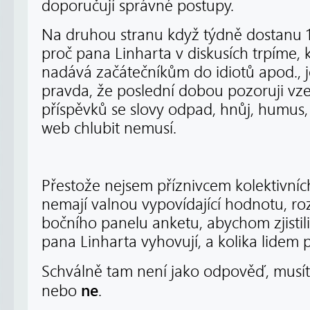
doporučují správné postupy.
Na druhou stranu když týdně dostanu 1
proč pana Linharta v diskusích trpíme, 
nadává začátečníkům do idiotů apod., j
pravda, že poslední dobou pozoruji vz
příspěvků se slovy odpad, hnůj, humus,
web chlubit nemusí.
Přestože nejsem příznivcem kolektivní
nemají valnou vypovídající hodnotu, ro
bočního panelu anketu, abychom zjistili
pana Linharta vyhovují, a kolika lidem 
Schválně tam není jako odpověď, musít
ne
nebo
.