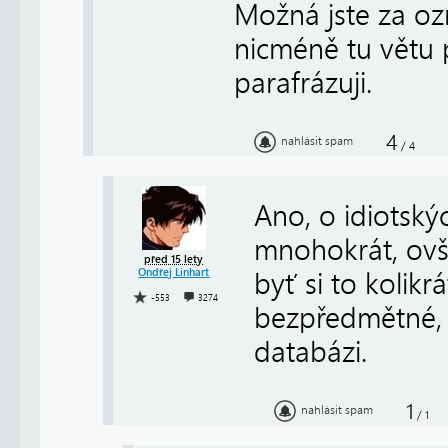
Možná jste za ozn
nicméně tu větu 
parafrázuji.
4
nahlásit spam
/
4
Ano, o idiotský
mnohokrát, ovš
před 15 lety
Ondřej Linhart
byť si to kolikrá
-553
3274
bezpředmětné, p
databázi.
1
nahlásit spam
/
1