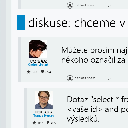
1
nahlásit spam
/
1
diskuse: chceme v 
Můžete prosím nají
někoho označil za 
před 15 lety
Ondřej Linhart
-553
3274
1
nahlásit spam
/
1
Dotaz "select * 
<vaše id> and pos
před 15 lety
Tomáš Herceg
výsledků.
1847
3847