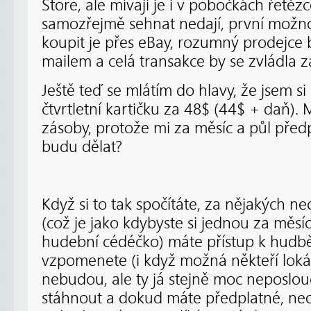
Store, ale mívají je i v pobočkách řetěz
samozřejmě sehnat nedají, první možno
koupit je přes eBay, rozumný prodejce 
mailem a celá transakce by se zvládla z
Ještě teď se mlátím do hlavy, že jsem si
čtvrtletní kartičku za 48$ (44$ + daň). 
zásoby, protože mi za měsíc a půl před
budu dělat?
Když si to tak spočítáte, za nějakých n
(což je jako kdybyste si jednou za měsí
hudební cédéčko) máte přístup k hudbě,
vzpomenete (i když možná někteří lokál
nebudou, ale ty já stejně moc neposlou
stáhnout a dokud máte předplatné, ne