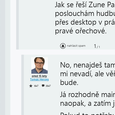
Jak se řeší Zune Pa
poslouchám hudbu 
přes desktop v pr
pravé ořechové.
1
nahlásit spam
/
1
No, nenajdeš tam 
mi nevadí, ale vě
před 15 lety
Tomáš Herceg
bude.
1847
3847
Já rozhodně mai
naopak, a zatím 