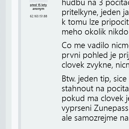
hudbu na 3 pocitac
před 15 lety
anonym
pritelkyne, jeden ja
62.163.151.88
k tomu lze pripoci
meho okolik nikdo 
Co me vadilo nicm
prvni pohled je pr
clovek zvykne, nic
Btw. jeden tip, sic
stahnout na pocit
pokud ma clovek je
vyprseni Zunepassu
ale samozrejme na vl