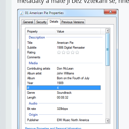
metadaty a máte ji bez vztekání se, hne