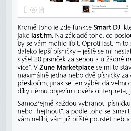
Smart DJ
Kromě toho je zde funkce
, k
last.fm
jako
. Na základě toho, co poslo
by se vám mohlo líbit. Oproti last.fm to
daleko lepší písničky – ještě se mi nesta
slyšel 20 písniček za sebou a u žádné n
Zune Marketplace
více”. V
se mi to stá
maximálně jedna nebo dvě písničky za 
přeskočím, jinak se ten výběr dá velmi 
díky němu objevím nového interpreta, j
Samozřejmě každou vybranou písničku 
nebo “hejtnout”, a podle toho se Smart 
vám nelíbí, vám již příště pouštět nebu