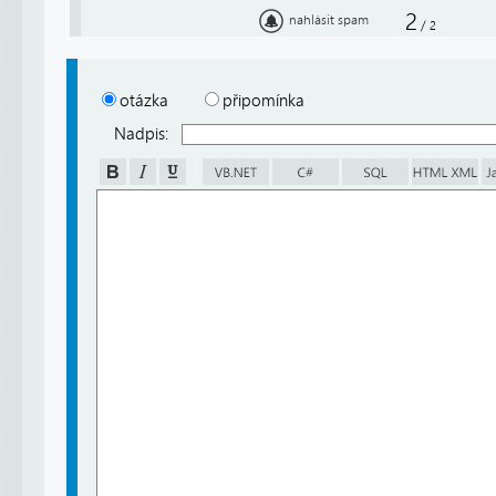
2
nahlásit spam
/
2
otázka
připomínka
Nadpis: