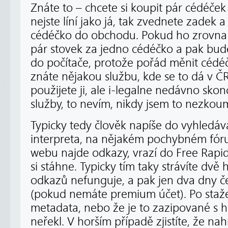
Znáte to – chcete si koupit pár cédéče
nejste líní jako já, tak zvednete zadek a
cédéčko do obchodu. Pokud ho zrovna 
pár stovek za jedno cédéčko a pak bud
do počítače, protože pořád měnit cédéč
znáte nějakou službu, kde se to dá v ČR
použijete ji, ale i-legalne nedávno skonči
služby, to nevím, nikdy jsem to nezkou
Typicky tedy člověk napíše do vyhledáv
interpreta, na nějakém pochybném fó
webu najde odkazy, vrazí do Free Rap
si stáhne. Typicky tím taky strávíte dvě
odkazů nefunguje, a pak jen dva dny če
(pokud nemáte premium účet). Po stažení
metadata, nebo že je to zazipované s 
neřekl. V horším případě zjistíte, že na