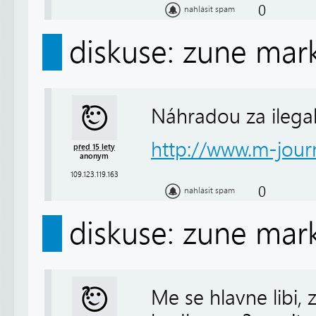
0
nahlásit spam
diskuse: zune mar
Náhradou za ilega
http://www.m-journa
před 15 lety
anonym
109.123.119.163
0
nahlásit spam
diskuse: zune mar
Me se hlavne libi,