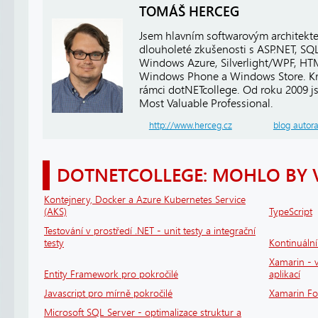
TOMÁŠ HERCEG
Jsem hlavním softwarovým architekt
dlouholeté zkušenosti s ASP.NET, SQ
Windows Azure, Silverlight/WPF, HTM
Windows Phone a Windows Store. Kro
rámci dotNETcollege. Od roku 2009 j
Most Valuable Professional.
http://www.herceg.cz
blog autor
DOTNETCOLLEGE: MOHLO BY 
Kontejnery, Docker a Azure Kubernetes Service
(AKS)
TypeScript
Testování v prostředí .NET - unit testy a integrační
testy
Kontinuáln
Xamarin - v
Entity Framework pro pokročilé
aplikací
Javascript pro mírně pokročilé
Xamarin F
Microsoft SQL Server - optimalizace struktur a