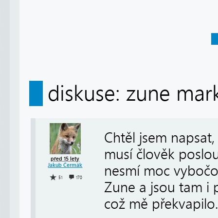
diskuse: zune mar
Chtěl jsem napsat
musí člověk poslo
před 15 lety
Jakub Čermák
nesmí moc vybočov
51
170
Zune a jsou tam i 
což mě překvapilo.