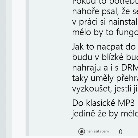
Pokud to potřebuj
nahoře psal, že s
v práci si nainsta
mělo by to fungo
Jak to nacpat do 
budu v blízké bu
nahraju a i s DR
taky uměly přehr
vyzkoušet, jestli
Do klasické MP3 
jedině že by mělo
0
nahlásit spam