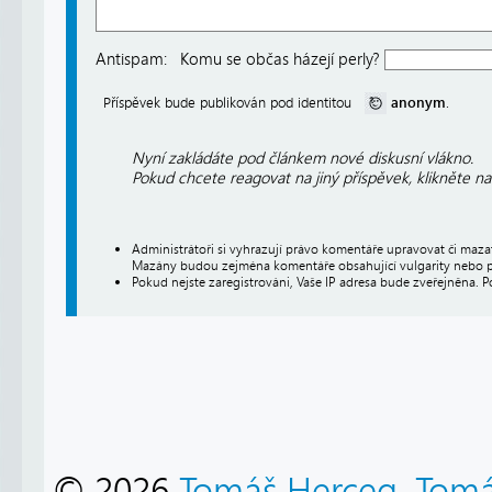
Antispam:
Komu se občas házejí perly?
anonym
Příspěvek bude publikován pod identitou
.
Nyní zakládáte pod článkem nové diskusní vlákno.
Pokud chcete reagovat na jiný příspěvek, klikněte n
Administrátoři si vyhrazují právo komentáře upravovat či maz
Mazány budou zejména komentáře obsahující vulgarity nebo p
Pokud nejste zaregistrováni, Vaše IP adresa bude zveřejněna. P
© 2026
Tomáš Herceg
,
Tomá