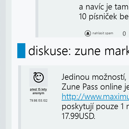
a navíc je tam
10 písniček b
0
nahlásit spam
diskuse: zune mar
Jedinou možností, 
Zune Pass online j
před 15 lety
anonym
http://www.maximu
79.98.155.102
poskytují pouze 1 
17.99USD.