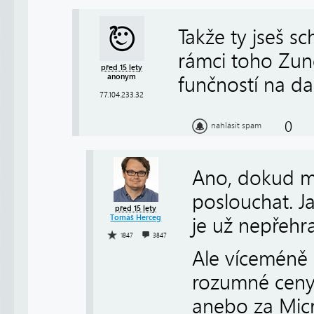
Takže ty jseš sc
rámci toho Zun
před 15 lety
anonym
funčností na d
77.104.233.32
0
nahlásit spam
Ano, dokud má
poslouchat. J
před 15 lety
Tomáš Herceg
je už nepřehra
1847
3847
Ale víceméně 
rozumné ceny 
anebo za Micr