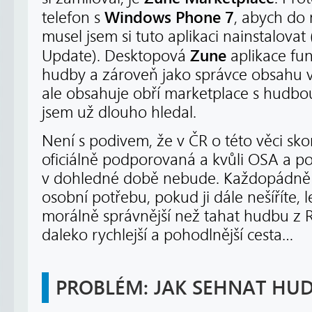
Windows Phone 7
telefon s
, abych do 
musel jsem si tuto aplikaci nainstalova
Zune
Update). Desktopová
aplikace fu
hudby a zároveň jako správce obsahu v
ale obsahuje obří marketplace s hudbou,
jsem už dlouho hledal.
Není s podivem, že v ČR o této věci sko
oficiálně podporovaná a kvůli OSA a 
v dohledné době nebude. Každopádně 
osobní potřebu, pokud ji dále nešíříte, le
morálně správnější než tahat hudbu z R
daleko rychlejší a pohodlnější cesta…
PROBLÉM: JAK SEHNAT HU