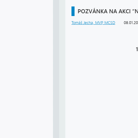
POZVÁNKA NA AKCI “
Tomáš Jecha, MVP, MCSD
08.01.2
1