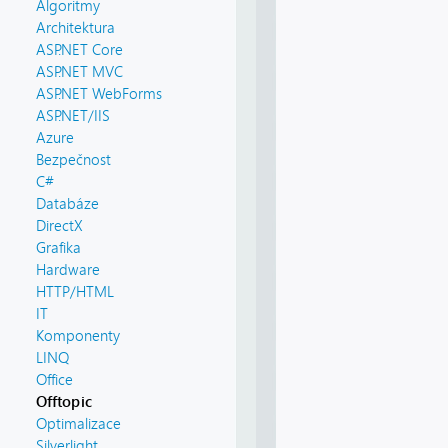
Algoritmy
Architektura
ASP.NET Core
ASP.NET MVC
ASP.NET WebForms
ASP.NET/IIS
Azure
Bezpečnost
C#
Databáze
DirectX
Grafika
Hardware
HTTP/HTML
IT
Komponenty
LINQ
Office
Offtopic
Optimalizace
Silverlight