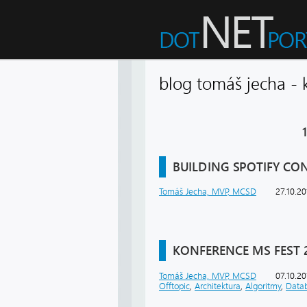
blog tomáš jecha -
1
BUILDING SPOTIFY CON
Tomáš Jecha, MVP, MCSD
27.10.20
KONFERENCE MS FEST 2
Tomáš Jecha, MVP, MCSD
07.10.20
Offtopic
,
Architektura
,
Algoritmy
,
Data