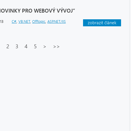
NOVINKY PRO WEBOVÝ VÝVOJ”
013
C#
,
VB.NET
,
Offtopic
,
ASP.NET/IIS
zobrazit článek
2
3
4
5
>
>>