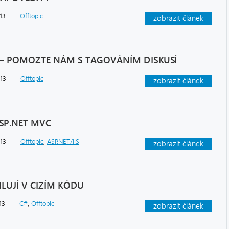
13
Offtopic
zobrazit článek
 – POMOZTE NÁM S TAGOVÁNÍM DISKUSÍ
013
Offtopic
zobrazit článek
SP.NET MVC
013
Offtopic
,
ASP.NET/IIS
zobrazit článek
ILUJÍ V CIZÍM KÓDU
13
C#
,
Offtopic
zobrazit článek