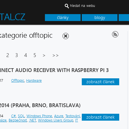
hledat na webu
články
blogy
 kategorie offtopic
2
3
4
5
>
>>
NECT AUDIO RECEIVER WITH RASPBERRY PI 3
17
Offtopic
,
Hardware
zobrazit článek
014 (PRAHA, BRNO, BRATISLAVA)
14
C#
,
SQL
,
Windows Phone
,
Azure
,
Testování
,
zobrazit článek
báze
,
Bezpečnost
,
.NET
,
Windows Users Group
,
IT