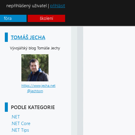
nepřihlášený uživatel |
přihlásit
fóra
školení
TOMÁŠ JECHA
Vývojářský blog Tomáše Jechy
https://www.jecha.net
@jechtom
PODLE KATEGORIE
.NET
.NET Core
.NET Tips