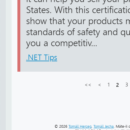
States. With this certificat
show that your products 
standards of safety and qua
you a competitiv...
.NET Tips
<<
<
1
2
3
© 2026
Tomáš Herceg
,
Tomáš Jecha
. Máte-li 