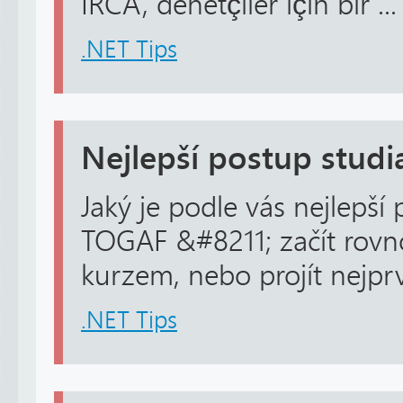
IRCA, denetçiler için bir ...
.NET Tips
Nejlepší postup stud
Jaký je podle vás nejlepší 
TOGAF &#8211; začít rovn
kurzem, nebo projít nejpr
.NET Tips