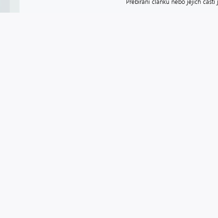
Přebírání článků nebo jejich část