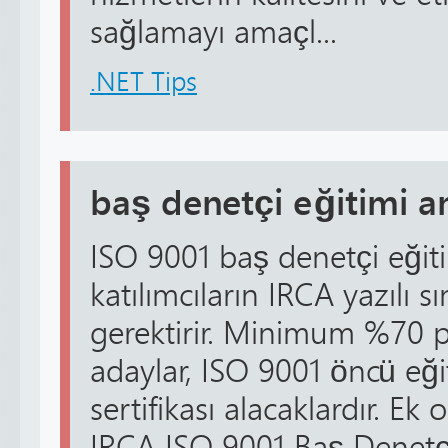
sağlamayı amaçl...
.NET Tips
baş denetçi eğitimi a
ISO 9001 baş denetçi eğit
katılımcıların IRCA yazılı s
gerektirir. Minimum %70 p
adaylar, ISO 9001 öncü e
sertifikası alacaklardır. Ek o
IRCA ISO 9001 Baş Denetçil