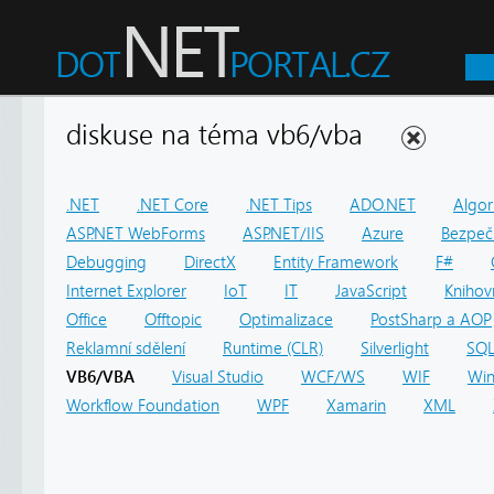
diskuse na téma vb6/vba
.NET
.NET Core
.NET Tips
ADO.NET
Algor
ASP.NET WebForms
ASP.NET/IIS
Azure
Bezpeč
Debugging
DirectX
Entity Framework
F#
Internet Explorer
IoT
IT
JavaScript
Knihov
Office
Offtopic
Optimalizace
PostSharp a AOP
Reklamní sdělení
Runtime (CLR)
Silverlight
SQ
VB6/VBA
Visual Studio
WCF/WS
WIF
Win
Workflow Foundation
WPF
Xamarin
XML