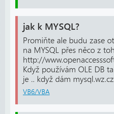
jak k MYSQL?
Promiňte ale budu zase ot
na MYSQL přes něco z to
http://www.openaccessso
Když používám OLE DB tak 
je .. když dám mysql.wz.cz
VB6/VBA