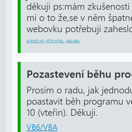
děkuji ps:mám zkušenosti 
mi o to že,se v něm špatně
webovku potřebuji zahesl
ASP.NET/IIS
,
HTTP/HTML
,
VB6/VBA
Pozastevení běhu pr
Prosím o radu, jak jedn
poastavit běh programu v
10 (vteřin). Děkuji.
VB6/VBA