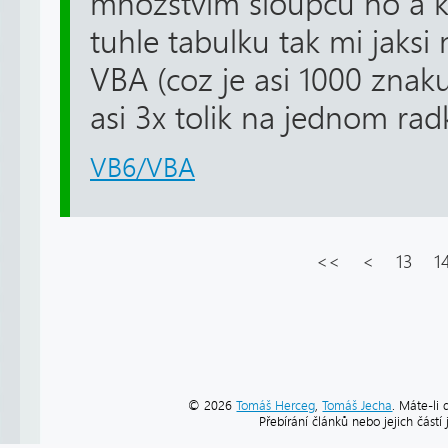
mnozstvim sloupcu no a k
tuhle tabulku tak mi jaksi
VBA (coz je asi 1000 znak
asi 3x tolik na jednom radk
VB6/VBA
<<
<
13
1
© 2026
Tomáš Herceg
,
Tomáš Jecha
. Máte-li 
Přebírání článků nebo jejich část