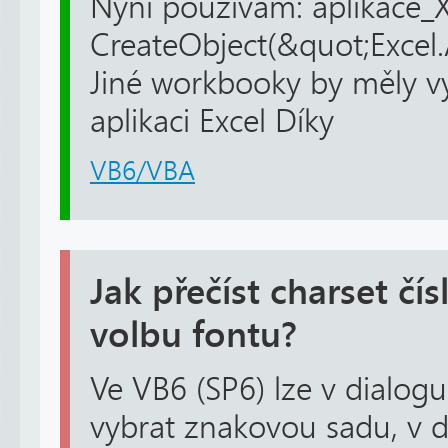
Nyní používam: aplikace_
CreateObject(&quot;Excel.
Jiné workbooky by měly vy
aplikaci Excel Díky
VB6/VBA
Jak přečíst charset čí
volbu fontu?
Ve VB6 (SP6) lze v dialog
vybrat znakovou sadu, v 