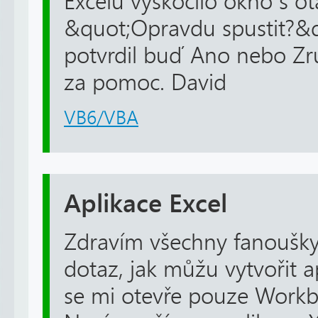
Excelu vyskočilo okno s ot
&quot;Opravdu spustit?&qu
potvrdil buď Ano nebo Zru
za pomoc. David
VB6/VBA
Aplikace Excel
Zdravím všechny fanoušk
dotaz, jak můžu vytvořit ap
se mi otevře pouze Workb