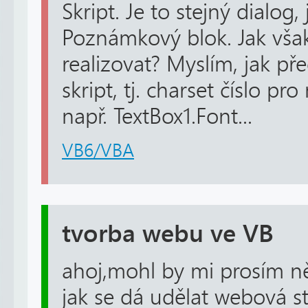
Skript. Je to stejný dialog,
Poznámkový blok. Jak však
realizovat? Myslím, jak pře
skript, tj. charset číslo pr
např. TextBox1.Font...
VB6/VBA
tvorba webu ve VB
ahoj,mohl by mi prosím něk
jak se dá udělat webová s