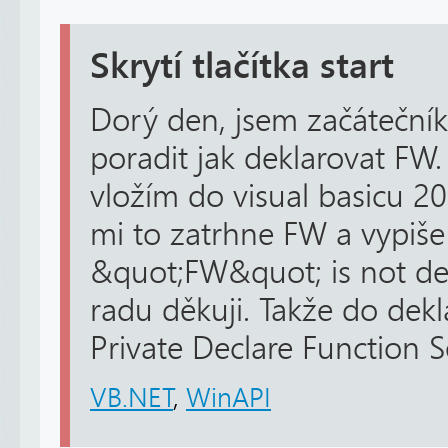
Skrytí tlačítka start
Dorý den, jsem začátečník
poradit jak deklarovat FW.
vložím do visual basicu 20
mi to zatrhne FW a vypiš
&quot;FW&quot; is not de
radu děkuji. Takže do dekla
Private Declare Function Se
VB.NET
,
WinAPI