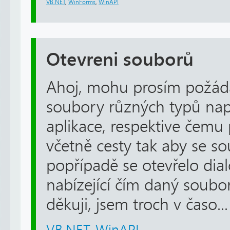
VB.NET
,
WinForms
,
WinAPI
Otevreni souborů
Ahoj, mohu prosím požádat
soubory různých typů např 
aplikace, respektive čemu
včetně cesty tak aby se so
popřípadě se otevřelo di
nabízející čím daný soubo
děkuji, jsem troch v časo...
VB.NET
,
WinAPI