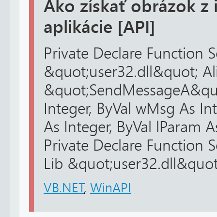
Ako získať obrázok z i
aplikácie [API]
Private Declare Function
&quot;user32.dll&quot; Al
&quot;SendMessageA&quo
Integer, ByVal wMsg As In
As Integer, ByVal lParam A
Private Declare Function
Lib &quot;user32.dll&quot;
VB.NET
,
WinAPI