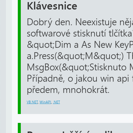
Klávesnice
Dobrý den. Neexistuje něj
softwarové stisknutí tlčítk
&quot;Dim a As New KeyPre
a.Press(&quot;M&quot;) 
MsgBox(&quot;Stisknuto 
Případně, o jakou win api 
předem, mnohokrát.
VB.NET
,
WinAPI
,
.NET