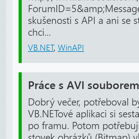
ForumID=5&amp;Messag
skušenosti s API a ani se s
chci...
VB.NET
,
WinAPI
Práce s AVI soubore
Dobrý večer, potřeboval b
VB.NETové aplikaci si sest
po framu. Potom potřebuji
stovek obrázků (Bitmap) v