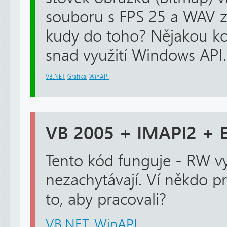
souboru s FPS 25 a WAV 
kudy do toho? Nějakou 
snad využití Windows API...
VB.NET
,
Grafika
,
WinAPI
VB 2005 + IMAPI2 + 
Tento kód funguje - RW vy
nezachytávají. Ví někdo pr
to, aby pracovali?
VB.NET
,
WinAPI