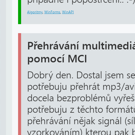
Algoritmy
,
WinForms
,
WinAPI
Přehrávání multimedi
pomocí MCI
Dobrý den. Dostal jsem se
potřebuju přehrát mp3/avi
docela bezproblémů vyřeši
potřebuju z těchto formátů
přehrávání nějak signál (sí
vzorkováním) kterou pak 