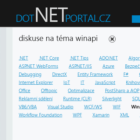
diskuse na téma winapi
.NET
.NET Core
.NET Tips
ADO.NET
Algor
ASP.NET WebForms
ASP.NET/IIS
Azure
Bezpeč
Debugging
DirectX
Entity Framework
F#
Internet Explorer
IoT
IT
JavaScript
Knihov
Office
Offtopic
Optimalizace
PostSharp a AOP
Reklamní sdělení
Runtime (CLR)
Silverlight
SQ
VB6/VBA
Visual Studio
WCF/WS
WIF
Win
Workflow Foundation
WPF
Xamarin
XML