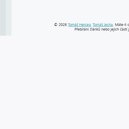
© 2026
Tomáš Herceg
,
Tomáš Jecha
. Máte-li 
Přebírání článků nebo jejich část