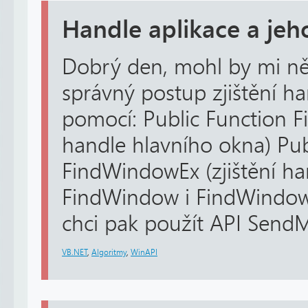
Handle aplikace a jeh
Dobrý den, mohl by mi ně
správný postup zjištění h
pomocí: Public Function F
handle hlavního okna) Pub
FindWindowEx (zjištění han
FindWindow i FindWindowEx
chci pak použít API SendMe
VB.NET
,
Algoritmy
,
WinAPI