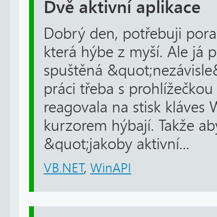
Dvě aktivní aplikace
Dobrý den, potřebuji pora
která hýbe z myší. Ale já 
spuštěná &quot;nezávisle&
práci třeba s prohlížečkou 
reagovala na stisk kláves 
kurzorem hýbají. Takže ab
&quot;jakoby aktivní...
VB.NET
,
WinAPI