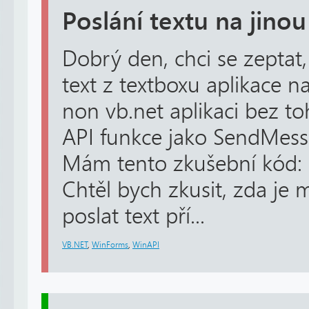
Poslání textu na jinou
Dobrý den, chci se zeptat
text z textboxu aplikace n
non vb.net aplikaci bez to
API funkce jako SendMes
Mám tento zkušební kód: 
Chtěl bych zkusit, zda je
poslat text pří...
VB.NET
,
WinForms
,
WinAPI