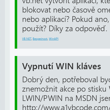
vb.net vytvořit aplikaci, k
blokovat nebo časově omez
nebo aplikací? Pokud ano, 
použít? Díky za odpověď.
VB.NET
,
Bezpečnost
,
WinAPI
Vypnutí WIN kláves
Dobrý den, potřeboval byc
znemožnit akce po stisku
LWIN/PWIN na MSDN jsem 
http://www.a1vbcode.com