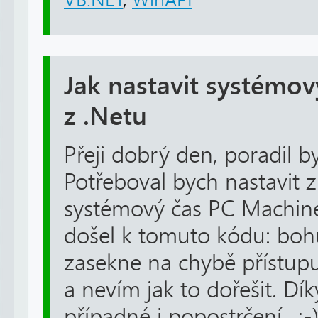
Jak nastavit systémo
z .Netu
Přeji dobrý den, poradil 
Potřeboval bych nastavit z
systémový čas PC Machin
došel k tomuto kódu: bohu
zasekne na chybě přístup
a nevím jak to dořešit. Dík
případné i popostrčení.. :-) 