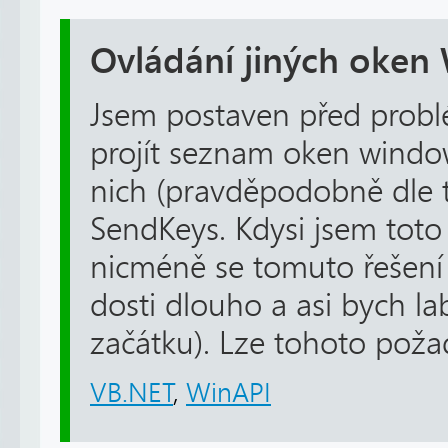
Ovládání jiných oken
Jsem postaven před probl
projít seznam oken window
nich (pravděpodobně dle t
SendKeys. Kdysi jsem toto ř
nicméně se tomuto řešení 
dosti dlouho a asi bych l
začátku). Lze tohoto požad
VB.NET
,
WinAPI