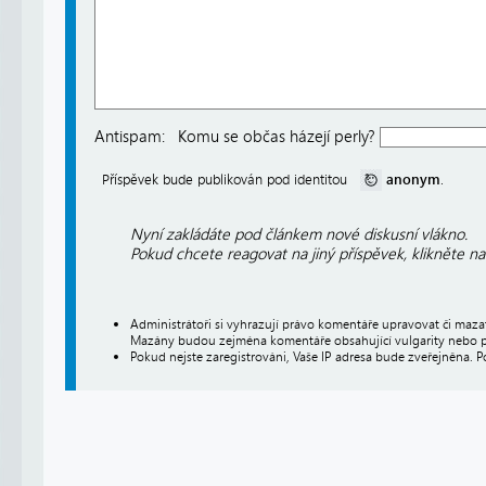
Antispam:
Komu se občas házejí perly?
anonym
Příspěvek bude publikován pod identitou
.
Nyní zakládáte pod článkem nové diskusní vlákno.
Pokud chcete reagovat na jiný příspěvek, klikněte n
Administrátoři si vyhrazují právo komentáře upravovat či maz
Mazány budou zejména komentáře obsahující vulgarity nebo p
Pokud nejste zaregistrováni, Vaše IP adresa bude zveřejněna. P