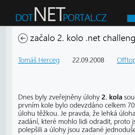
začalo 2. kolo .net challen
Tomáš Herceg
22.09.2008
Offtop
2. kola
Dnes byly zveřejněny úlohy
sou
prvním kole bylo odevzdáno celkem 70 ře
úlohu těžkou. Je pravda, že lehká úloh
zadání, které mohlo lidi odradit, proto
polepšili a úlohy jsou zadané jednoduš