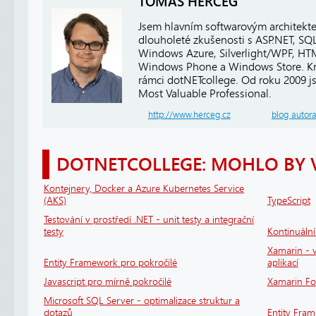
TOMÁŠ HERCEG
Jsem hlavním softwarovým architekt
dlouholeté zkušenosti s ASP.NET, SQ
Windows Azure, Silverlight/WPF, HTM
Windows Phone a Windows Store. Kro
rámci dotNETcollege. Od roku 2009 j
Most Valuable Professional.
http://www.herceg.cz
blog autor
DOTNETCOLLEGE: MOHLO BY 
Kontejnery, Docker a Azure Kubernetes Service
(AKS)
TypeScript
Testování v prostředí .NET - unit testy a integrační
testy
Kontinuáln
Xamarin - v
Entity Framework pro pokročilé
aplikací
Javascript pro mírně pokročilé
Xamarin F
Microsoft SQL Server - optimalizace struktur a
dotazů
Entity Fra