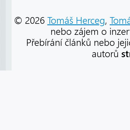
© 2026
Tomáš Herceg
,
Tomá
nebo zájem o inzert
Přebírání článků nebo jej
s
autorů