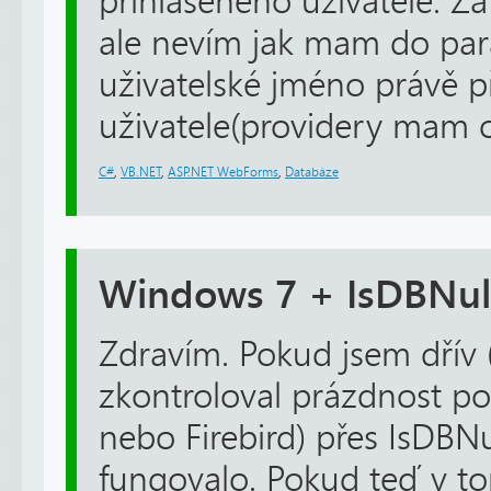
přihlášeného uživatele. Z
ale nevím jak mam do par
uživatelské jméno právě p
uživatele(providery mam o
C#
,
VB.NET
,
ASP.NET WebForms
,
Databáze
Windows 7 + IsDBNul
Zdravím. Pokud jsem dřív
zkontroloval prázdnost p
nebo Firebird) přes IsDBNu
fungovalo. Pokud teď v 