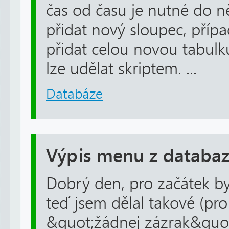
čas od času je nutné do ně
přidat nový sloupec, příp
přidat celou novou tabulku
lze udělat skriptem. ...
Databáze
Výpis menu z databa
Dobrý den, pro začátek byc
teď jsem dělal takové (pr
&quot;žádnej zázrak&quot