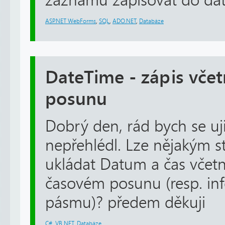
záznamu zapisovat do data
ASP.NET WebForms
,
SQL
,
ADO.NET
,
Databáze
DateTime - zápis vče
posunu
Dobrý den, rád bych se ujis
nepřehlédl. Lze nějakým 
ukládat Datum a čas včet
časovém posunu (resp. i
pásmu)? předem děkuji
C#
,
VB.NET
,
Databáze