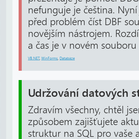
nefunguje je čeština. Nyn
před problém číst DBF so
novějším nástrojem. Rozdí
a čas je v novém souboru 
VB.NET
,
WinForms
,
Databáze
Udržování datových s
Zdravím všechny, chtěl js
způsobem zajišťujete akt
struktur na SQL pro vaše a