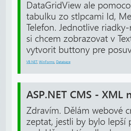
DataGridView ale pomoco
tabulku zo stlpcami Id, Me
Telefon. Jednotlive riadky-
si chcem zobrazovat v Tex
vytvorit buttony pre posuv 
VB.NET
,
WinForms
,
Databáze
ASP.NET CMS - XML 
Zdravím. Dělám webové cm
zeptat, jestli by bylo lepš