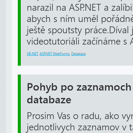
narazil na ASP.NET a zalíb
abych s ním uměl pořádně
ještě spoutsty práce.Díval
videotutoriáli začínáme s A
VB.NET
,
ASP.NET WebForms
,
Databáze
Pohyb po zaznamoch 
databaze
Prosim Vas o radu, ako vy
jednotlivych zaznamov v 