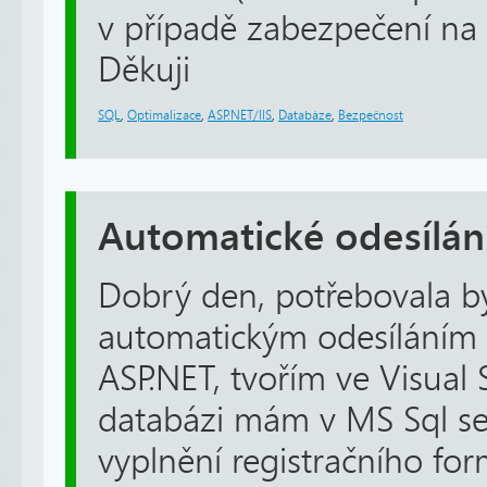
v případě zabezpečení na 
Děkuji
SQL
,
Optimalizace
,
ASP.NET/IIS
,
Databáze
,
Bezpečnost
Automatické odesílán
Dobrý den, potřebovala b
automatickým odesíláním
ASP.NET, tvořím ve Visual
databázi mám v MS Sql se
vyplnění registračního for