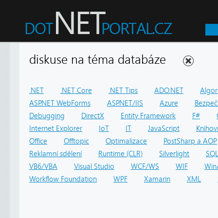
diskuse na téma databáze
.NET
.NET Core
.NET Tips
ADO.NET
Algor
ASP.NET WebForms
ASP.NET/IIS
Azure
Bezpeč
Debugging
DirectX
Entity Framework
F#
Internet Explorer
IoT
IT
JavaScript
Knihov
Office
Offtopic
Optimalizace
PostSharp a AOP
Reklamní sdělení
Runtime (CLR)
Silverlight
SQ
VB6/VBA
Visual Studio
WCF/WS
WIF
Win
Workflow Foundation
WPF
Xamarin
XML