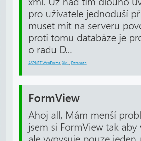
xml. Už nad tím dlouho uv
pro uživatele jednoduší př
muset mít na serveru povo
proti tomu databáze je pr
o radu D...
ASP.NET WebForms
,
XML
,
Databáze
FormView
Ahoj all, Mám menší prob
jsem si FormView tak aby 
ale vypysuje pouze jeden ú