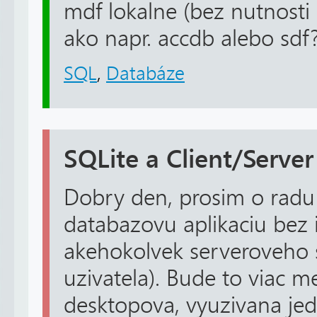
mdf lokalne (bez nutnosti
ako napr. accdb alebo sdf
SQL
,
Databáze
SQLite a Client/Server
Dobry den, prosim o radu
databazovu aplikaciu bez i
akehokolvek serveroveho s
uzivatela). Bude to viac m
desktopova, vyuzivana je