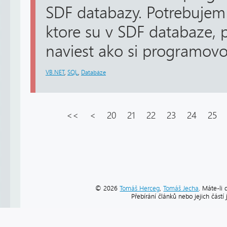
SDF databazy. Potrebujem 
ktore su v SDF databaze,
naviest ako si programovo z
VB.NET
,
SQL
,
Databáze
<<
<
20
21
22
23
24
25
© 2026
Tomáš Herceg
,
Tomáš Jecha
. Máte-li 
Přebírání článků nebo jejich část