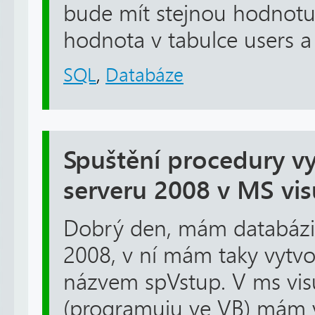
bude mít stejnou hodnotu
hodnota v tabulce users a s
SQL
,
Databáze
Spuštění procedury v
serveru 2008 v MS vis
Dobrý den, mám databázi 
2008, v ní mám taky vytv
názvem spVstup. V ms vis
(programuju ve VB) mám v