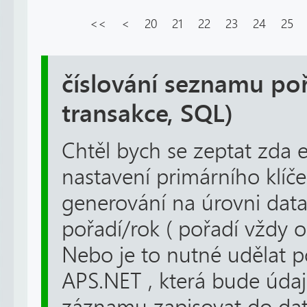
<<
<
20
21
22
23
24
25
číslování seznamu po
transakce, SQL)
Chtěl bych se zeptat zda e
nastavení primárního klíč
generování na úrovni data
pořadí/rok ( pořadí vždy o
Nebo je to nutné udělat 
APS.NET , která bude údaj