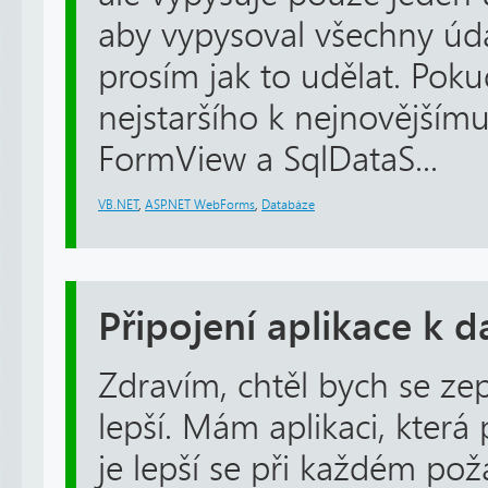
aby vypysoval všechny úda
prosím jak to udělat. Po
nejstaršího k nejnovějšímu
FormView a SqlDataS...
VB.NET
,
ASP.NET WebForms
,
Databáze
Připojení aplikace k d
Zdravím, chtěl bych se zept
lepší. Mám aplikaci, která 
je lepší se při každém po