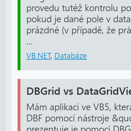
provedu tutéž kontrolu p
pokud je dané pole v dat
prázdné (v případě, že prá
...
VB.NET
,
Databáze
DBGrid vs DataGridV
Mám aplikaci ve VB5, kter
DBF pomocí nástroje &qu
prezentuje je pomocí DBGr