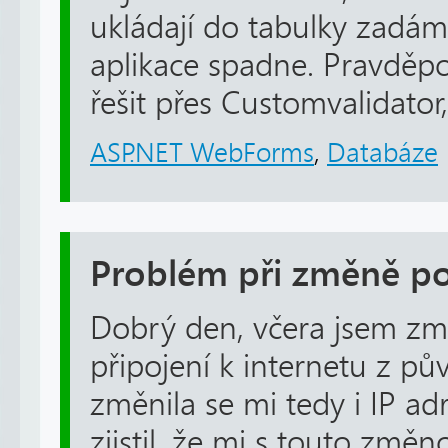
ukládají do tabulky zadám
aplikace spadne. Pravděp
řešit přes Customvalidator, 
ASP.NET WebForms
,
Databáze
Problém při změně po
Dobrý den, včera jsem zm
připojení k internetu z pů
změnila se mi tedy i IP ad
zjistil, že mi s touto změ