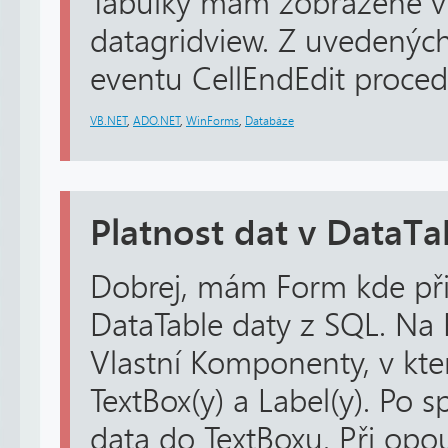
Tabulky mám zobrazené 
datagridview. Z uvedenýc
eventu CellEndEdit procedu
VB.NET
,
ADO.NET
,
WinForms
,
Databáze
Platnost dat v DataTa
Dobrej, mám Form kde při
DataTable daty z SQL. N
Vlastní Komponenty, v kte
TextBox(y) a Label(y). Po
data do TextBoxu. Při opo