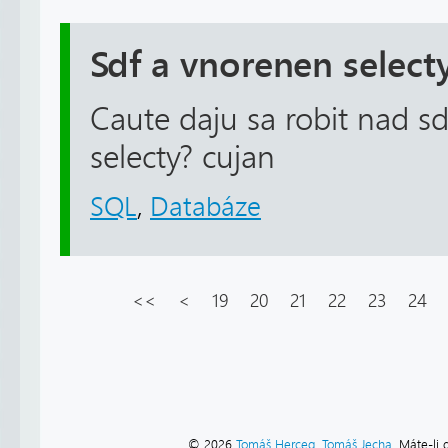
Sdf a vnorenen select
Caute daju sa robit nad s
selecty? cujan
SQL
,
Databáze
<<
<
19
20
21
22
23
24
© 2026
Tomáš Herceg
,
Tomáš Jecha
. Máte-li 