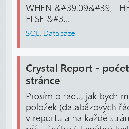
WHEN &#39;09&#39; THE
ELSE &#3...
SQL
,
Databáze
Crystal Report - poče
stránce
Prosím o radu, jak bych m
položek (databázových řá
v reportu a na každé strán