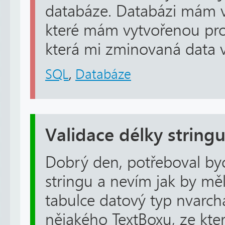
databáze. Databázi mám v
které mám vytvořenou pro
která mi zminovaná data v
SQL
,
Databáze
Validace délky string
Dobrý den, potřeboval byc
stringu a nevím jak by m
tabulce datový typ nvarch
nějakého TextBoxu, ze kt