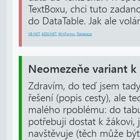
TextBoxu, chci tuto zadan
do DataTable. Jak ale volám
VB.NET
,
ADO.NET
,
WinForms
,
Databáze
Neomezeňe variant k
Zdravím, do teď jsem tad
řešení (popis cesty), ale t
malého rpoblému: do tab
potřebuji dostat k žákovi,
navštěvuje (těch může bý