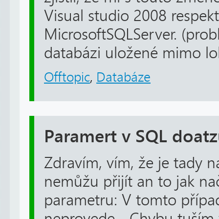
Visual studio 2008 respekt
MicrosoftSQLServer. (probl
databázi uložené mimo loká
Offtopic
,
Databáze
Paramert v SQL doat
Zdravím, vím, že je tady na
nemůžu přijít an to jak na
parametru: V tomto přípa
neprovede... Chybu tuším