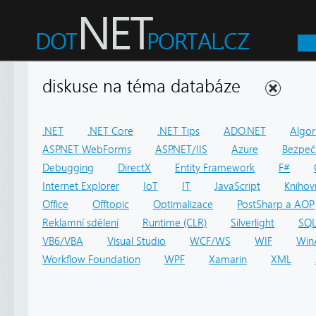
diskuse na téma databáze
.NET
.NET Core
.NET Tips
ADO.NET
Algor
ASP.NET WebForms
ASP.NET/IIS
Azure
Bezpeč
Debugging
DirectX
Entity Framework
F#
Internet Explorer
IoT
IT
JavaScript
Knihov
Office
Offtopic
Optimalizace
PostSharp a AOP
Reklamní sdělení
Runtime (CLR)
Silverlight
SQ
VB6/VBA
Visual Studio
WCF/WS
WIF
Win
Workflow Foundation
WPF
Xamarin
XML