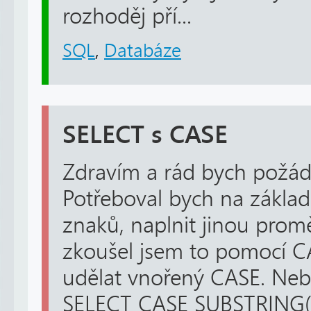
rozhoděj pří...
SQL
,
Databáze
SELECT s CASE
Zdravím a rád bych požád
Potřeboval bych na zákla
znaků, naplnit jinou prom
zkoušel jsem to pomocí CA
udělat vnořený CASE. Nebo
SELECT CASE SUBSTRING(Ar