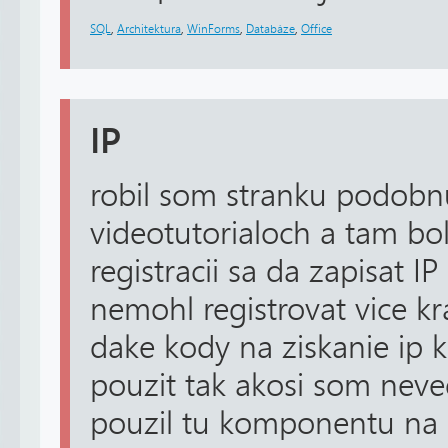
SQL
,
Architektura
,
WinForms
,
Databáze
,
Office
IP
robil som stranku podobn
videotutorialoch a tam bo
registracii sa da zapisat I
nemohl registrovat vice kr
dake kody na ziskanie ip 
pouzit tak akosi som nev
pouzil tu komponentu na r.