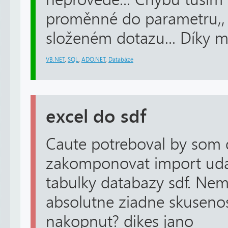
proměnné do parametru,,
složeném dotazu... Díky 
VB.NET
,
SQL
,
ADO.NET
,
Databáze
excel do sdf
Caute potreboval by som
zakomponovat import uda
tabulky databazy sdf. Ne
absolutne ziadne skuseno
nakopnut? dikes jano