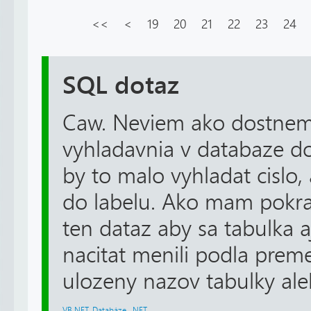
<<
<
19
20
21
22
23
24
SQL dotaz
Caw. Neviem ako dostnem
vyhladavnia v databaze do
by to malo vyhladat cislo,
do labelu. Ako mam pokr
ten dataz aby sa tabulka a
nacitat menili podla prem
ulozeny nazov tabulky aleb
VB.NET
,
Databáze
,
.NET