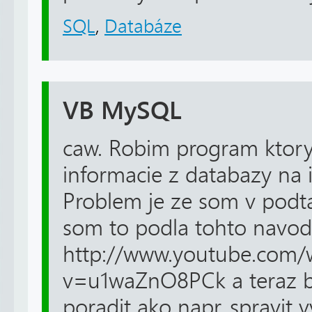
SQL
,
Databáze
VB MySQL
caw. Robim program ktory
informacie z databazy na 
Problem je ze som v podta
som to podla tohto navo
http://www.youtube.com/
v=u1waZnO8PCk a teraz b
poradit ako napr. spravit 