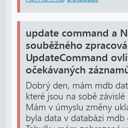
update command a N
souběžného zpracován
UpdateCommand ovlivn
očekávaných záznamů
Dobrý den, mám mdb databá
které jsou na sobě závislé
Mám v úmyslu změny uklád
byla data v databázi mdb c