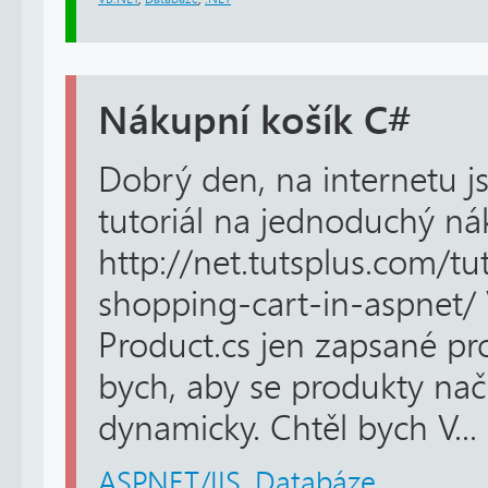
Nákupní košík C#
Dobrý den, na internetu j
tutoriál na jednoduchý ná
http://net.tutsplus.com/tu
shopping-cart-in-aspnet/ 
Product.cs jen zapsané pro
bych, aby se produkty načí
dynamicky. Chtěl bych V...
ASP.NET/IIS
,
Databáze