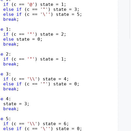
if
 (c == 
'@'
) state = 1;

else
if
 (c == 
'"'
) state = 3;

else
if
 (c == 
'\''
) state = 5;

break
;

se
 1:

if
 (c == 
'"'
) state = 2;

else
 state = 0;

break
;

se
 2:

if
 (c == 
'"'
) state = 1;

break
;

se
 3:

if
 (c == 
'\\'
) state = 4;

else
if
 (c == 
'"'
) state = 0;

break
;

se
 4:

 state = 3;

break
;

se
 5:

if
 (c == 
'\\'
) state = 6;

else
if
 (c == 
'\''
) state = 0;
