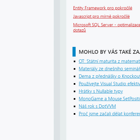
Entity Framework pro pokročilé
Javascript pro mírně pokročilé
Microsoft SQL Server - optimalizace
dotazů
MOHLO BY VÁS TAKÉ ZA
OT: Státní maturita z matemat
Materiály ze dnešního seminá
Dema z přednášky o Knockout
Používejte Visual Studio efekt
Hrátky s Nullable typy
MonoGame a Mouse.SetPositio
Náš rok s DotVVM
Proč jsme začali dělat konfer