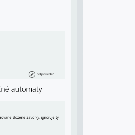
odpovědět
čné automaty
rované složené závorky, ignoruje ty