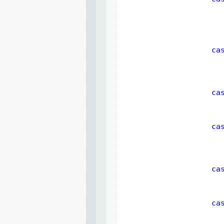
ca
ca
ca
ca
                       
ca