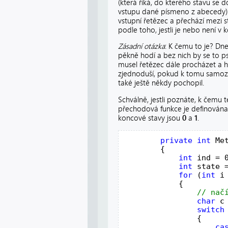
(která říká, do kterého stavu se 
vstupu dané písmeno z abecedy).
vstupní řetězec a přechází mezi 
podle toho, jestli je nebo není v
Zásadní otázka
: K čemu to je? Dn
pěkně hodí a bez nich by se to ps
musel řetězec dále procházet a h
zjednoduší, pokud k tomu samozře
také ještě někdy pochopil.
Schválně, jestli poznáte, k čemu
přechodová funkce je definována 
koncové stavy jsou
0
a
1
.
private
int
 Me
        {

int
 ind = 0
int
 state =
for
 (
int
 i
            {

char
 c
switch
                {

ca