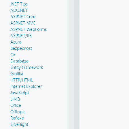
.NET Tips
ADO.NET
ASP.NET Core
ASP.NET MVC
ASP.NET WebForms
ASP.NET/IIS
Azure
Bezpečnost
C#
Databáze
Entity Framework
Grafika
HTTP/HTML
Internet Explorer
JavaScript
LINQ
Office
Offtopic
Reflexe
Silverlight