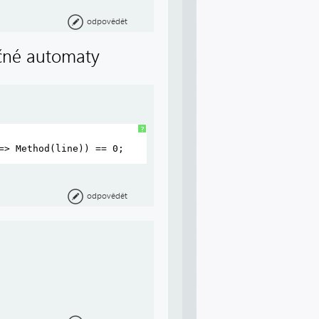
odpovědět
čné automaty
?
=> Method(line)) == 0;
odpovědět