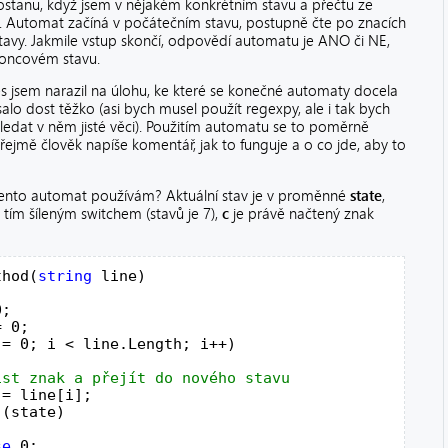
dostanu, když jsem v nějakém konkrétním stavu a přečtu ze
 Automat začíná v počátečním stavu, postupně čte po znacích
stavy. Jakmile vstup skončí, odpovědí automatu je ANO či NE,
 koncovém stavu.
es jsem narazil na úlohu, ke které se konečné automaty docela
alo dost těžko (asi bych musel použít regexpy, ale i tak bych
ledat v něm jisté věci). Použitím automatu se to poměrně
jmě člověk napíše komentář, jak to funguje a o co jde, aby to
 tento automat používám? Aktuální stav je v proměnné
state
,
tím šíleným switchem (stavů je 7),
c
je právě načtený znak
thod(
string
 line)

;

 0;

 = 0; i < line.Length; i++)

 = line[i];

 (state)

se
 0:
