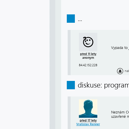
...
Vypada to j
před 11 lety
anonym
84.42.152.228
na
diskuse: progra
Neznám C# 
uzavřené m
před 17 lety
Vratislav Renner