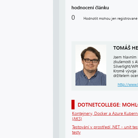
hodnocení článku
0
Hodnotit mohou jen registrované 
TOMÁŠ HE
Jsem hlavním 
zkušenosti s 
Silverlight/W
Kromě vývoje 
držitelem ocen
http://www.
DOTNETCOLLEGE: MOHLO
Kontejnery, Docker a Azure Kubern
(AKS)
Testování v prostředí .NET - unit tes
testy