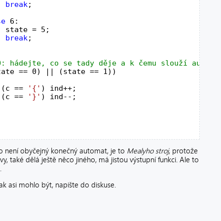
break
;

se
 6:

 state = 5;

break
;

tate == 0) || (state == 1))

 (c == 
'{'
) ind++;

 (c == 
'}'
) ind--;



o není obyčejný konečný automat, je to
Mealyho stroj
, protože
, také dělá ještě něco jiného, má jistou výstupní funkci. Ale to
.
ak asi mohlo být, napište do diskuse.