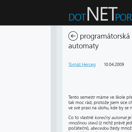
programátorská 
automaty
Tomáš Herceg
10.04.2009
Tento semestr máme ve škole p
tak moc rád, protože jsem sice c
ve své praxi na úlohu, kde by se 
Co to vlastně
konečný automat
je
množinou stavů
(z nichž právě jed
počáteční),
abecedou
(tedy množi