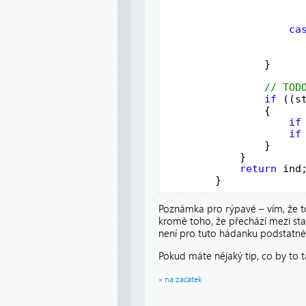
ca
                       
                }

if
 ((s
                {

if
if
                }

            }

return
 ind;
        }
Poznámka pro rýpavé – vím, že t
kromě toho, že přechází mezi stavy
není pro tuto hádanku podstatné
Pokud máte nějaký tip, co by to t
» na začátek