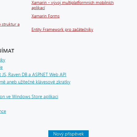
Xamarin - vývoj multiplatformních mobilních
aplikací
Xamarin Forms
 struktur a
Entity Framework pro začátečníky
JÍMAT
iky
ře
 JS, Raven DB a ASP.NET Web API
ivně aneb užitečné klávesové zkratky
n ve Windows Store aplikaci
ence
Nový příspěvek