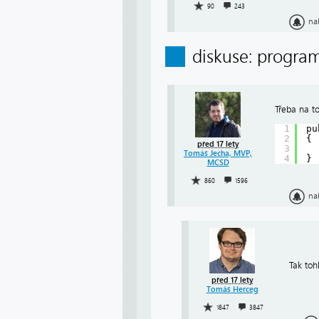
90
243
na
diskuse: progra
Třeba na to
1
pu
2
{
před 17 lety
3
Tomáš Jecha, MVP,
4
}
MCSD
860
1596
na
Tak toh
před 17 lety
Tomáš Herceg
1847
3847