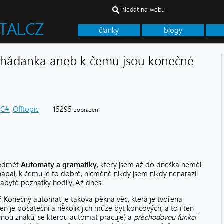
hledat na webu
články
blogy
hádanka aneb k čemu jsou konečné
C#
,
Offtopic
15295
zobrazení
ředmět
Automaty a gramatiky
, který jsem až do dneška neměl
hápal, k čemu je to dobré, nicméně nikdy jsem nikdy nenarazil
nabyté poznatky hodily. Až dnes.
? Konečný automat je taková pěkná věc, která je tvořena
en je počáteční a několik jich může být koncových, a to i ten
nou znaků, se kterou automat pracuje) a
přechodovou funkcí