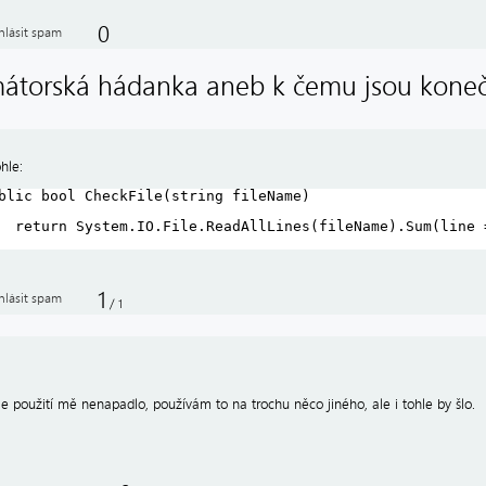
0
hlásit spam
mátorská hádanka aneb k čemu jsou kone
hle:
blic bool CheckFile(string fileName)
return System.IO.File.ReadAllLines(fileName).Sum(line 
1
hlásit spam
/
1
le použití mě nenapadlo, používám to na trochu něco jiného, ale i tohle by šlo.