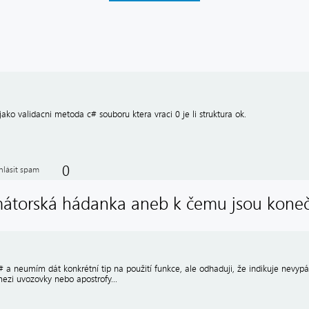
ako validacni metoda c# souboru ktera vraci 0 je li struktura ok.
0
hlásit spam
mátorská hádanka aneb k čemu jsou kone
a neumím dát konkrétní tip na použití funkce, ale odhaduji, že indikuje nevypá
ezi uvozovky nebo apostrofy...