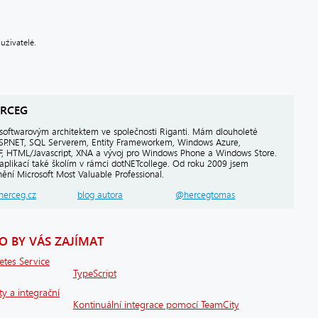
uživatelé.
RCEG
softwarovým architektem ve společnosti Riganti. Mám dlouholeté
ASP.NET, SQL Serverem, Entity Frameworkem, Windows Azure,
PF, HTML/Javascript, XNA a vývoj pro Windows Phone a Windows Store.
aplikací také školím v rámci dotNETcollege. Od roku 2009 jsem
ění Microsoft Most Valuable Professional.
herceg.cz
blog autora
@hercegtomas
 BY VÁS ZAJÍMAT
etes Service
TypeScript
ty a integrační
Kontinuální integrace pomocí TeamCity