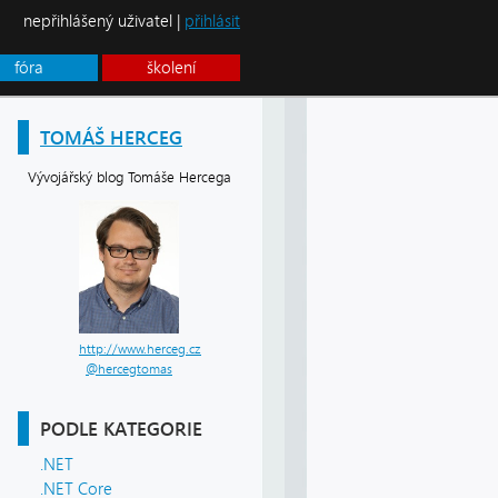
nepřihlášený uživatel |
přihlásit
fóra
školení
TOMÁŠ HERCEG
Vývojářský blog Tomáše Hercega
http://www.herceg.cz
@hercegtomas
PODLE KATEGORIE
.NET
.NET Core