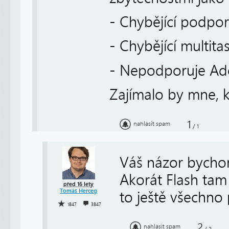
- Chybějící podpor
- Chybějící multita
- Nepodporuje Ad
Zajímalo by mne, kt
1
nahlásit spam
/
1
Váš názor bychom
Akorát Flash tam
před 16 lety
Tomáš Herceg
to ještě všechno 
1847
3847
2
nahlásit spam