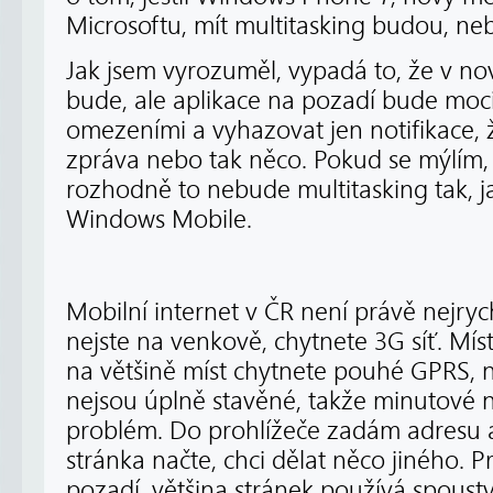
Microsoftu, mít multitasking budou, ne
Jak jsem vyrozuměl, vypadá to, že v n
bude, ale aplikace na pozadí bude moci 
omezeními a vyhazovat jen notifikace, ž
zpráva nebo tak něco. Pokud se mýlím, 
rozhodně to nebude multitasking tak, j
Windows Mobile.
Mobilní internet v ČR není právě nejrych
nejste na venkově, chytnete 3G síť. M
na většině míst chytnete pouhé GPRS, 
nejsou úplně stavěné, takže minutové n
problém. Do prohlížeče zadám adresu a
stránka načte, chci dělat něco jiného. P
pozadí, většina stránek používá spoust