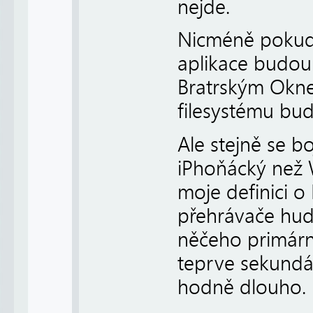
nejde.
Nicméně pokud 
aplikace budou
Bratrským Oknem
filesystému bud
Ale stejně se b
iPhoňácký než W
moje definici o 
přehrávače hudb
něčeho primárn
teprve sekundá
hodně dlouho.