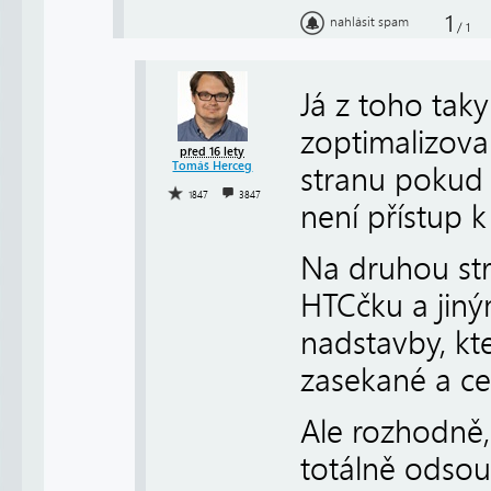
1
nahlásit spam
/
1
Já z toho tak
zoptimalizov
před 16 lety
Tomáš Herceg
stranu pokud 
1847
3847
není přístup k
Na druhou str
HTCčku a jiný
nadstavby, kt
zasekané a ce
Ale rozhodně, 
totálně odsou