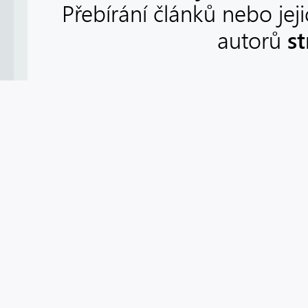
Přebírání článků nebo jej
s
autorů