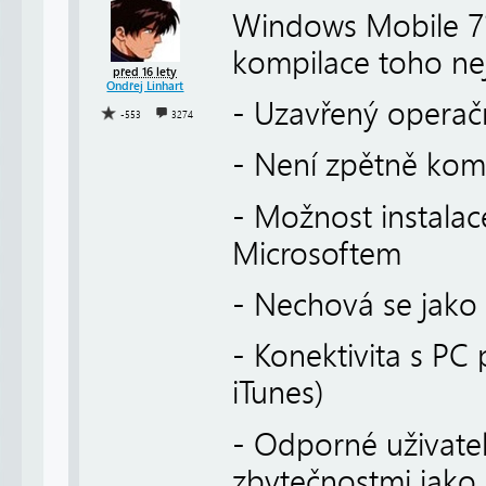
Windows Mobile 7?
kompilace toho nej
před 16 lety
Ondřej Linhart
- Uzavřený operač
-553
3274
- Není zpětně komp
- Možnost instala
Microsoftem
- Nechová se jako 
- Konektivita s PC
iTunes)
- Odporné uživatel
zbytečnostmi jako 