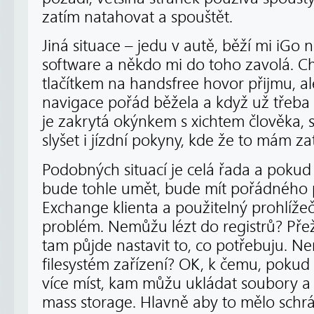
zatím natahovat a spouštět.
Jiná situace – jedu v autě, běží mi iGo 
software a někdo mi do toho zavolá. C
tlačítkem na handsfree hovor přijmu, al
navigace pořád běžela a když už třeb
je zakrytá okýnkem s xichtem člověka, s
slyšet i jízdní pokyny, kde že to mám zat
Podobných situací je celá řada a pok
bude tohle umět, bude mít pořádného
Exchange klienta a použitelný prohlíže
problém. Nemůžu lézt do registrů? Přež
tam půjde nastavit to, co potřebuju. 
filesystém zařízení? OK, k čemu, poku
více míst, kam můžu ukládat soubory a 
mass storage. Hlavně aby to mělo schrá