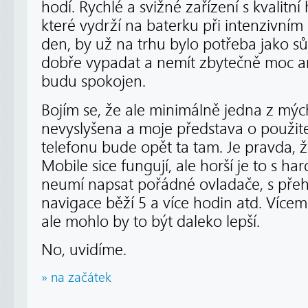
hodí. Rychlé a svižné zařízení s kvalit
které vydrží na baterku při intenzivním
den, by už na trhu bylo potřeba jako s
dobře vypadat a nemít zbytečně moc ani
budu spokojen.
Bojím se, že ale minimálně jedna z mý
nevyslyšena a moje představa o použit
telefonu bude opět ta tam. Je pravda, 
Mobile sice fungují, ale horší je to s h
neumí napsat pořádné ovladače, s přeh
navigace běží 5 a více hodin atd. Více
ale mohlo by to být daleko lepší.
No, uvidíme.
» na začátek