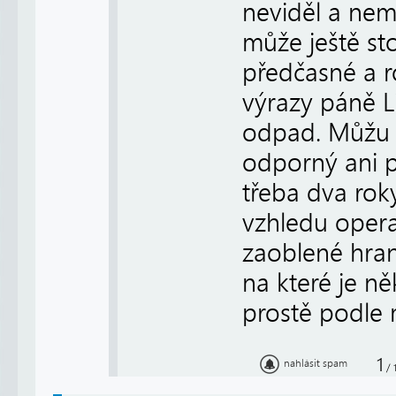
neviděl a nem
může ještě st
předčasné a r
výrazy páně 
odpad. Můžu ří
odporný ani př
třeba dva rok
vzhledu opera
zaoblené hran
na které je n
prostě podle
1
nahlásit spam
/