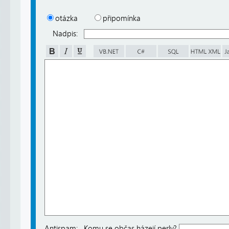
otázka
připomínka
Nadpis:
Antispam:
Komu se občas házejí perly?