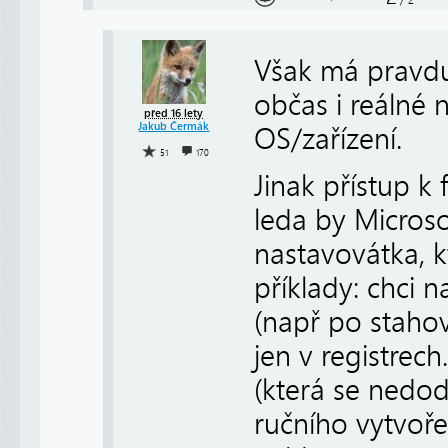
/
2
Však má pravdu
občas i reálné 
před 16 lety
Jakub Čermák
OS/zařízení.
51
170
Jinak přístup k 
leda by Microso
nastavovátka, 
příklady: chci 
(např po stahov
jen v registrech
(která se nedod
ručního vytvoř