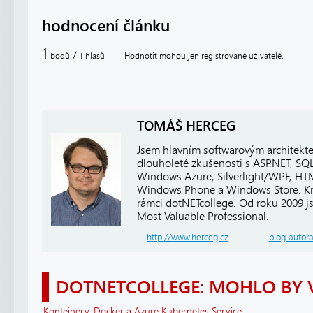
hodnocení článku
1
/
bodů
hlasů
Hodnotit mohou jen registrované uživatelé.
1
TOMÁŠ HERCEG
Jsem hlavním softwarovým architekt
dlouholeté zkušenosti s ASP.NET, SQ
Windows Azure, Silverlight/WPF, HTM
Windows Phone a Windows Store. Kro
rámci dotNETcollege. Od roku 2009 j
Most Valuable Professional.
http://www.herceg.cz
blog autor
DOTNETCOLLEGE: MOHLO BY 
Kontejnery, Docker a Azure Kubernetes Service