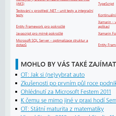
(AKS)
TypeScript
Testování v prostředí .NET - unit testy a integrační
testy
Kontinuáln
Xamarin - v
Entity Framework pro pokročilé
aplikací
Javascript pro mírně pokročilé
Xamarin F
Microsoft SQL Server - optimalizace struktur a
dotazů
Entity Fra
MOHLO BY VÁS TAKÉ ZAJÍMAT
OT: Jak si (ne)vybrat auto
Zkušenosti po prvním půl roce podni
Ohlédnutí za Microsoft Festem 2011
K čemu se mimo jiné v praxi hodí S
OT: Státní maturita z matematiky