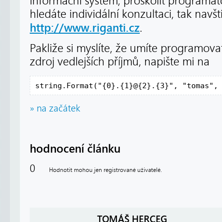
informační systém, proškolit programát
hledáte individální konzultaci, tak navš
http://www.riganti.cz
.
Pakliže si myslíte, že umíte programova
zdroj vedlejších příjmů, napište mi na
string.Format("{0}.{1}@{2}.{3}", "tomas",
» na začátek
hodnocení článku
0
Hodnotit mohou jen registrované uživatelé.
TOMÁŠ HERCEG