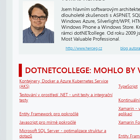
Jsem hlavním softwarovým architekt
dlouholeté zkušenosti s ASP.NET, SQ
Windows Azure, Silverlight/WPF, HTM
Windows Phone a Windows Store. Kro
rámci dotNETcollege. Od roku 2009 j
Most Valuable Professional.
http://www.herceg.cz
blog autor
DOTNETCOLLEGE: MOHLO BY 
Kontejnery, Docker a Azure Kubernetes Service
(AKS)
TypeScript
Testování v prostředí .NET - unit testy a integrační
testy
Kontinuáln
Xamarin - v
Entity Framework pro pokročilé
aplikací
Javascript pro mírně pokročilé
Xamarin F
Microsoft SQL Server - optimalizace struktur a
dotazů
Entity Fra