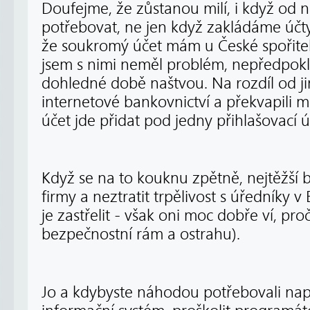
Doufejme, že zůstanou milí, i když od
potřebovat, ne jen když zakládáme účt
že soukromý účet mám u České spořite
jsem s nimi neměl problém, nepředpok
dohledné době naštvou. Na rozdíl od j
internetové bankovnictví a překvapili m
účet jde přidat pod jedny přihlašovací ú
Když se na to kouknu zpětně, nejtěžší 
firmy a neztratit trpělivost s úředníky v
je zastřelit - však oni moc dobře ví, pr
bezpečnostní rám a ostrahu).
Jo a kdybyste náhodou potřebovali naps