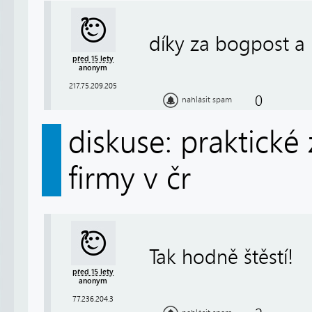
díky za bogpost a h
před 15 lety
anonym
217.75.209.205
0
nahlásit spam
diskuse: praktické
firmy v čr
Tak hodně štěstí!
před 15 lety
anonym
77.236.204.3