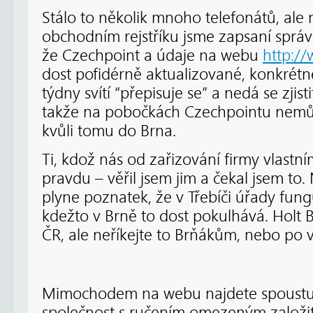
Stálo to několik mnoho telefonátů, ale 
obchodním rejstříku jsme zapsaní správ
že Czechpoint a údaje na webu
http://
dost pofidérně aktualizované, konkrétn
týdny svítí “přepisuje se” a nedá se zjist
takže na pobočkách Czechpointu nemůž
kvůli tomu do Brna.
Ti, kdož nás od zařizování firmy vlastní
pravdu – věřil jsem jim a čekal jsem t
plyne poznatek, že v Třebíči úřady fun
kdežto v Brně to dost pokulhává. Holt B
ČR, ale neříkejte to Brňákům, nebo po v
Mimochodem na webu najdete spoustu 
společnost s ručením omezeným založit.