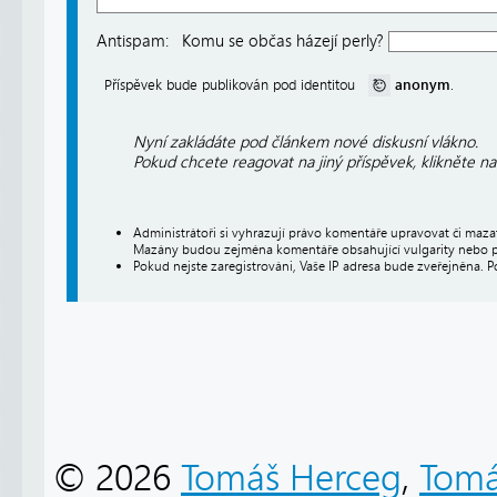
Antispam:
Komu se občas házejí perly?
anonym
Příspěvek bude publikován pod identitou
.
Nyní zakládáte pod článkem nové diskusní vlákno.
Pokud chcete reagovat na jiný příspěvek, klikněte n
Administrátoři si vyhrazují právo komentáře upravovat či maz
Mazány budou zejména komentáře obsahující vulgarity nebo p
Pokud nejste zaregistrováni, Vaše IP adresa bude zveřejněna. P
© 2026
Tomáš Herceg
,
Tomá