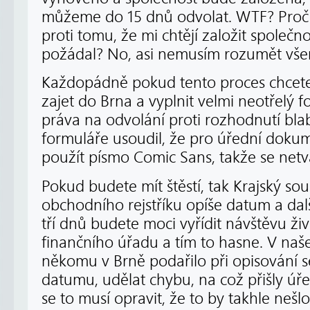
můžeme do 15 dnů odvolat. WTF? Proč 
proti tomu, že mi chtějí založit společn
požádal? No, asi nemusím rozumět vš
Každopádně pokud tento proces chcete t
zajet do Brna a vyplnit velmi neotřelý f
práva na odvolání proti rozhodnutí bla
formuláře usoudil, že pro úřední doku
použít písmo Comic Sans, takže se netv
Pokud budete mít štěstí, tak Krajský so
obchodního rejstříku opíše datum a da
tří dnů budete moci vyřídit návštěvu ž
finančního úřadu a tím to hasne. V naš
někomu v Brně podařilo při opisování sed
datumu, udělat chybu, na což přišly úřed
se to musí opravit, že to by takhle nešlo