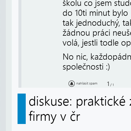
školu co jsem studo
do 10ti minut bylo 
tak jednoduchý, tak
žádnou práci neuše
volá, jestli todle o
No nic, každopádn
společnosti :)
1
nahlásit spam
/
1
diskuse: praktické
firmy v čr