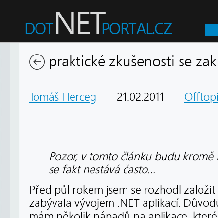
praktické zkušenosti se zak
Tomáš Herceg
21.02.2011
Offtop
Pozor, v tomto článku budu kromě na
se fakt nestává často…
Před půl rokem jsem se rozhodl založit v
zabývala vývojem .NET aplikací. Důvodů
mám několik nápadů na aplikace, které