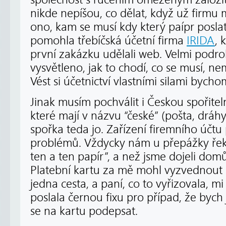
nikde nepíšou, co dělat, když už firmu m
ono, kam se musí kdy který paípr posl
pomohla třebíčská účetní firma
IRIDA
, 
první zakázku udělali web. Velmi podr
vysvětleno, jak to chodí, co se musí, ne
Vést si účetnictví vlastními silami bycho
Jinak musím pochválit i Českou spořiteln
které mají v názvu “české” (pošta, dráhy
spořka teda jo. Zařízení firemního účt
problémů. Vždycky nám u přepážky řekli
ten a ten papír”, a než jsme dojeli domů
Platební kartu za mě mohl vyzvednout br
jedna cesta, a paní, co to vyřizovala, m
poslala černou fixu pro případ, že byc
se na kartu podepsat.