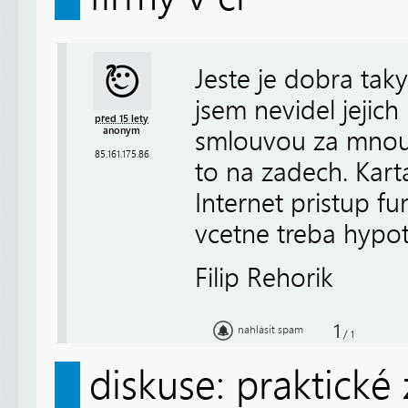
Jeste je dobra ta
jsem nevidel jejic
před 15 lety
anonym
smlouvou za mnou 
85.161.175.86
to na zadech. Kart
Internet pristup f
vcetne treba hypo
Filip Rehorik
1
nahlásit spam
/
1
diskuse: praktické