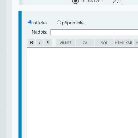
2
nahlásit spam
/
2
otázka
připomínka
Nadpis: