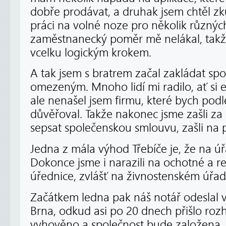
dobře prodávat, a druhak jsem chtěl zk
práci na volné noze pro několik různých
zaměstnanecký poměr mě nelákal, takže
vcelku logickým krokem.
A tak jsem s bratrem začal zakládat sp
omezeným. Mnoho lidí mi radilo, ať si 
ale nenašel jsem firmu, které bych podl
důvěřoval. Takže nakonec jsme zašli za 
sepsat společenskou smlouvu, zašli na 
Jedna z mála výhod Třebíče je, že na úř
Dokonce jsme i narazili na ochotné a re
úřednice, zvlášť na živnostenském úřad
Začátkem ledna pak náš notář odeslal v
Brna, odkud asi po 20 dnech přišlo rozh
vyhověno a společnost bude založena, 