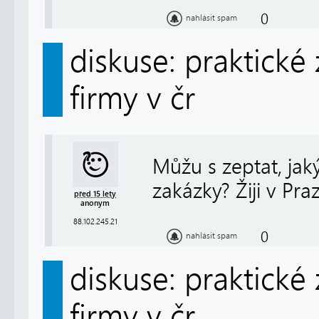
0
nahlásit spam
diskuse: praktické
firmy v čr
Můžu s zeptat, ja
zakázky? Žiji v Pr
před 15 lety
anonym
88.102.245.21
0
nahlásit spam
diskuse: praktické
firmy v čr