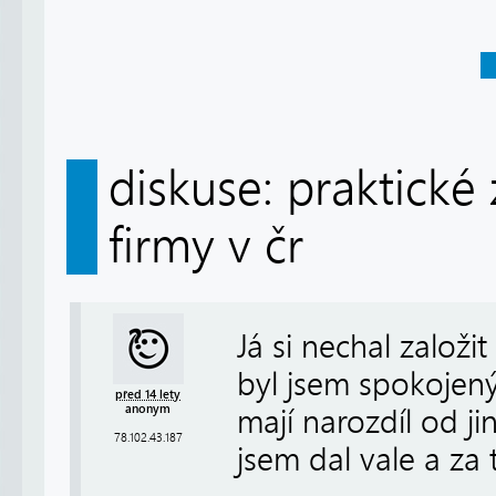
diskuse: praktické
firmy v čr
Já si nechal založ
byl jsem spokojen
před 14 lety
anonym
mají narozdíl od ji
78.102.43.187
jsem dal vale a za 