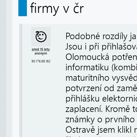
firmy v čr
Podobné rozdíly ja
Jsou i při přihlašov
před 15 lety
anonym
Olomoucká potřenu
90.176.68.182
informatiku (komb
maturitního vysvědč
potvrzení od zaměs
přihlášku elektorni
zaplacení. Kromě t
známky o prvního 
Ostravě jsem klikl