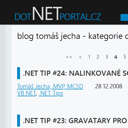
blog tomáš jecha - kategor
<<
<
1
2
3
4
5
.NET TIP #24: NALINKOVANÉ 
Tomáš Jecha, MVP, MCSD
28.12.2008
VB.NET
,
.NET Tips
.NET TIP #23: GRAVATARY PR