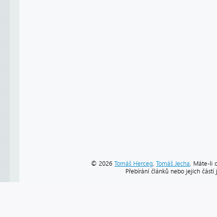
© 2026
Tomáš Herceg
,
Tomáš Jecha
. Máte-li 
Přebírání článků nebo jejich část