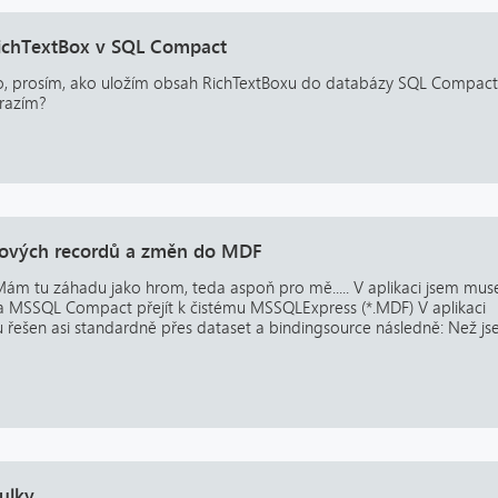
 RichTextBox v SQL Compact
to, prosím, ako uložím obsah RichTextBoxu do databázy SQL Compact
razím?
ových recordů a změn do MDF
Mám tu záhadu jako hrom, teda aspoň pro mě..... V aplikaci jsem mus
na MSSQL Compact přejít k čistému MSSQLExpress (*.MDF) V aplikaci
 řešen asi standardně přes dataset a bindingsource následně: Než j
ulky