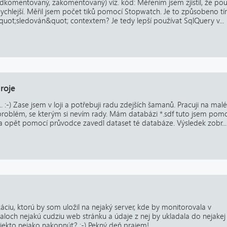
dkomentovaný, zakomentovaný) viz. kód: Měřením jsem zjistil, že použ
 rychlejší. Měřil jsem počet tiků pomocí Stopwatch. Je to způsobeno tí
quot;sledován&quot; contextem? Je tedy lepší používat SqlQuery v...
roje
 :-) Zase jsem v loji a potřebuji radu zdejších šamanů. Pracuji na ma
 problém, se kterým si nevím rady. Mám databázi *.sdf tuto jsem pom
 a opět pomocí průvodce zavedl dataset té databáze. Výsledek zobr...
áciu, ktorú by som uložil na nejaký server, kde by monitorovala v
aloch nejakú cudziu web stránku a údaje z nej by ukladala do nejakej
niekto nejako nakopnúť? :-) Pekný deň prajem!