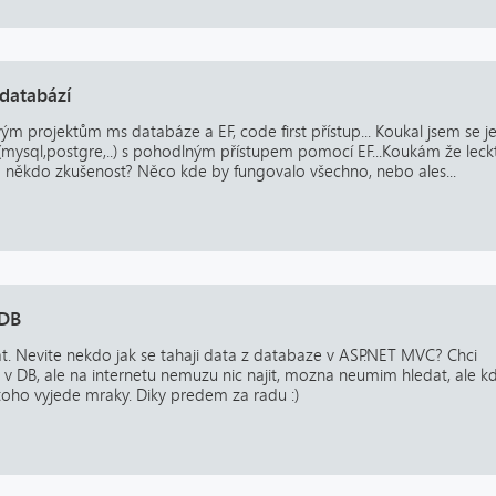
databází
m projektům ms databáze a EF, code first přístup... Koukal jsem se jes
 (mysql,postgre,..) s pohodlným přístupem pomocí EF...Koukám že leckt
 tím někdo zkušenost? Něco kde by fungovalo všechno, nebo ales...
 DB
t. Nevite nekdo jak se tahaji data z databaze v ASP.NET MVC? Chci
je v DB, ale na internetu nemuzu nic najit, mozna neumim hledat, ale k
oho vyjede mraky. Diky predem za radu :)