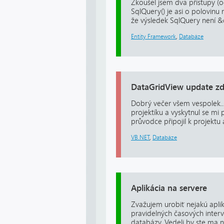
Zkoušel jsem dva přístupy (o
SqlQuery() je asi o polovinu
že výsledek SqlQuery není &
Entity Framework
,
Databáze
DataGridView update zd
Dobrý večer všem vespolek....
projektíku a vyskytnul se mi
průvodce připojil k projektu
VB.NET
,
Databáze
Aplikácia na servere
Zvažujem urobiť nejakú aplik
pravidelných časových interv
databázy. Vedeli by ste ma 