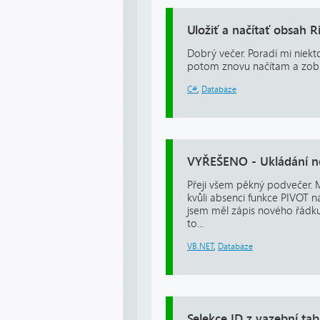
Uložiť a načítať obsah
Dobrý večer. Poradí mi niek
potom znovu načítam a zob
C#
,
Databáze
VYŘEŠENO - Ukládání n
Přeji všem pěkný podvečer. 
kvůli absenci funkce PIVOT 
jsem měl zápis nového řádku
to...
VB.NET
,
Databáze
Selekce ID z vazební tab