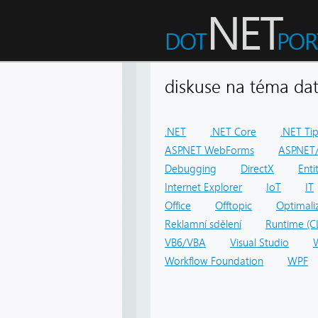
diskuse na téma 
.NET
.NET Core
.NET Ti
ASP.NET WebForms
ASP.NET/
Debugging
DirectX
Ent
Internet Explorer
IoT
IT
Office
Offtopic
Optimali
Reklamní sdělení
Runtime (C
VB6/VBA
Visual Studio
Workflow Foundation
WPF