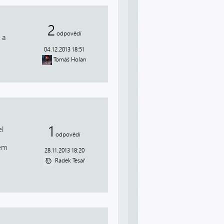
2
odpovědí
 a
04.12.2013 18:51
Tomáš Holan
1
el
odpovědí
sem
28.11.2013 18:20
Radek Tesař