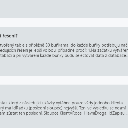
í řešení?
ořený table s přibližně 30 buňkama, do každé buňky potřebuju načí
edujících řešení je lepší volbou, případně proč?: 1.Na začátku vytvářen
atabází a při vytváření každé buňky budu selectovat data z databáze...
dotaz který z následující ukázky vytáhne pouze vždy jednoho klienta
erý má IdRadku (poslední sloupec) nejvyšší. Tzn. ve výsledku se nesmí
 tam zůstat ten poslední. Sloupce KlientVRoce, HlavniDroga, IdZapisu ..