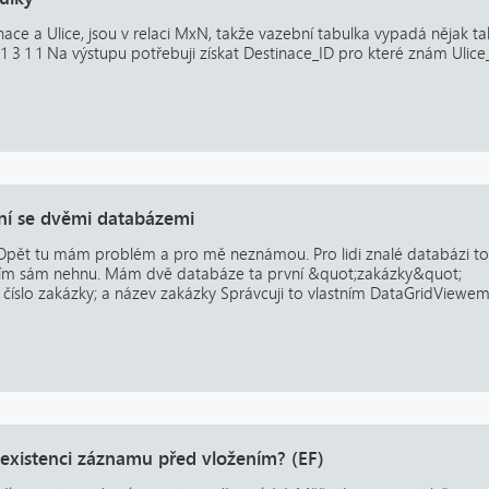
ce a Ulice, jsou v relaci MxN, takže vazební tabulka vypadá nějak ta
 1 3 1 1 Na výstupu potřebuji získat Destinace_ID pro které znám Ulice_
ní se dvěmi databázemi
 Opět tu mám problém a pro mě neznámou. Pro lidi znalé databázi to
s tím sám nehnu. Mám dvě databáze ta první &quot;zakázky&quot;
; číslo zakázky; a název zakázky Správcuji to vlastním DataGridViewe
t existenci záznamu před vložením? (EF)