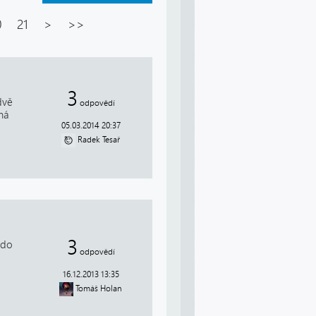
0
21
>
>>
3
dvě
odpovědí
uhá
05.03.2014 20:37
Radek Tesař
3
 do
odpovědí
16.12.2013 13:35
Tomáš Holan