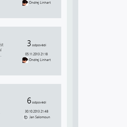
Ondřej Linhart
3
st
odpovědí
í
05.11.2013 21:18
.
Ondřej Linhart
6
odpovědí
30.10.2013 21:48
.
Jan Salomoun