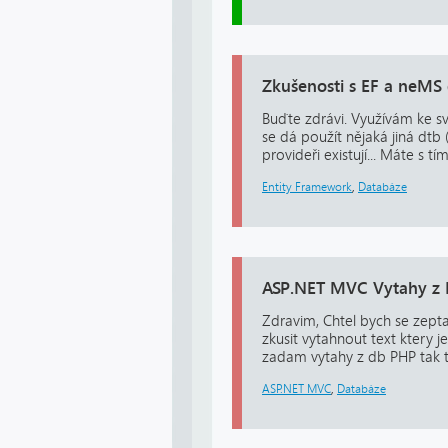
Zkušenosti s EF a neMS 
Buďte zdrávi. Využívám ke svý
se dá použít nějaká jiná dtb
provideři existují... Máte s
Entity Framework
,
Databáze
ASP.NET MVC Vytahy z
Zdravim, Chtel bych se zepta
zkusit vytahnout text ktery 
zadam vytahy z db PHP tak t
ASP.NET MVC
,
Databáze