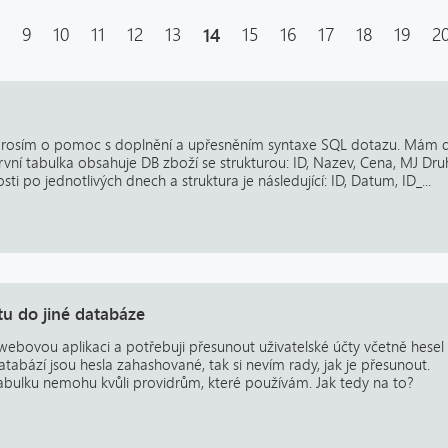
9
10
11
12
13
14
15
16
17
18
19
2
prosím o pomoc s doplnění a upřesněním syntaxe SQL dotazu. Mám 
První tabulka obsahuje DB zboží se strukturou: ID, Nazev, Cena, MJ Dr
ti po jednotlivých dnech a struktura je následující: ID, Datum, ID_...
tu do jiné databáze
ebovou aplikaci a potřebuji přesunout uživatelské účty včetně hesel
abází jsou hesla zahashované, tak si nevím rady, jak je přesunout.
bulku nemohu kvůli providrům, které používám. Jak tedy na to?