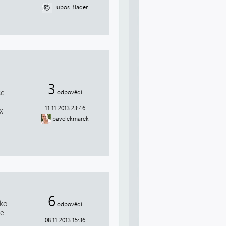
Lubos Blader
3
se
odpovědí
11.11.2013 23:46
x
pavelekmarek
6
ako
odpovědí
de
08.11.2013 15:36
.