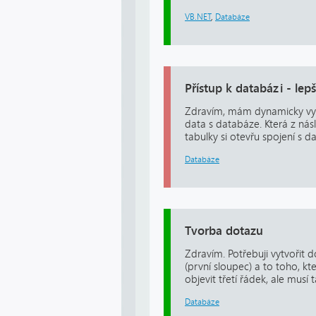
VB.NET
,
Databáze
Přístup k databázi - lepš
Zdravím, mám dynamicky vytv
data s databáze. Která z násl
tabulky si otevřu spojení s d
Databáze
Tvorba dotazu
Zdravím. Potřebuji vytvořit 
(první sloupec) a to toho, kt
objevit třetí řádek, ale musí
Databáze