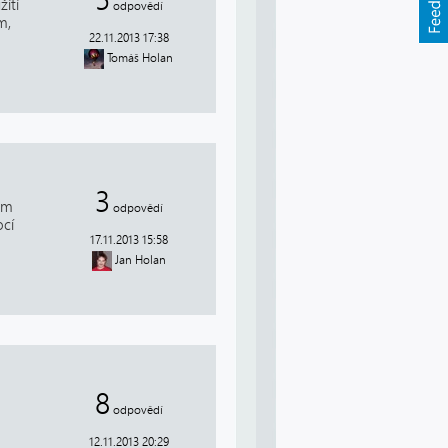
ítí
odpovědí
m,
22.11.2013 17:38
Tomáš Holan
3
lém
odpovědí
ocí
17.11.2013 15:58
Jan Holan
8
odpovědí
12.11.2013 20:29