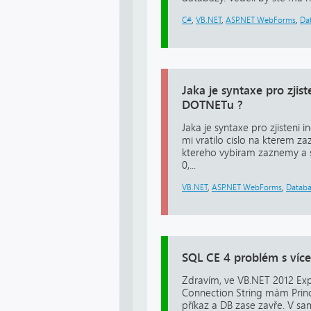
C#
,
VB.NET
,
ASP.NET WebForms
,
Da
Jaka je syntaxe pro zj
DOTNETu ?
Jaka je syntaxe pro zjisten
mi vratilo cislo na kterem za
ktereho vybiram zaznemy a sto
0,...
VB.NET
,
ASP.NET WebForms
,
Datab
SQL CE 4 problém s víc
Zdravím, ve VB.NET 2012 Exp
Connection String mám Princi
příkaz a DB zase zavře. V sa