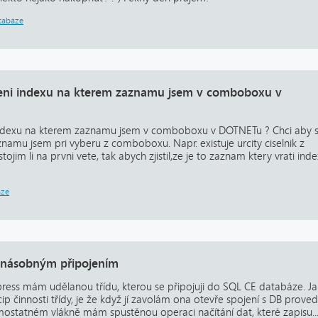
tabáze
isteni indexu na kterem zaznamu jsem v comboboxu v
i indexu na kterem zaznamu jsem v comboboxu v DOTNETu ? Chci aby 
znamu jsem pri vyberu z comboboxu. Napr. existuje urcity ciselnik z
jim li na prvni vete, tak abych zjistil,ze je to zaznam ktery vrati inde
áze
enásobným připojením
ress mám udělanou třídu, kterou se připojuji do SQL CE databáze. J
p činnosti třídy, je že když jí zavolám ona otevře spojení s DB prove
mostatném vlákně mám spustěnou operaci načítání dat, které zapisu..