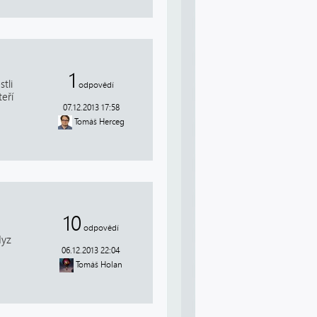
1
tli
odpovědí
eří
07.12.2013 17:58
Tomáš Herceg
10
odpovědí
dyz
06.12.2013 22:04
Tomáš Holan