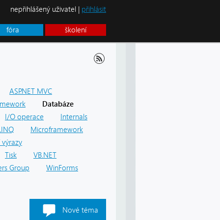
nepřihlášený uživatel |
přihlásit
fóra
školení
ASP.NET MVC
amework
Databáze
I/O operace
Internals
LINQ
Microframework
 výrazy
Tisk
VB.NET
rs Group
WinForms
Nové téma