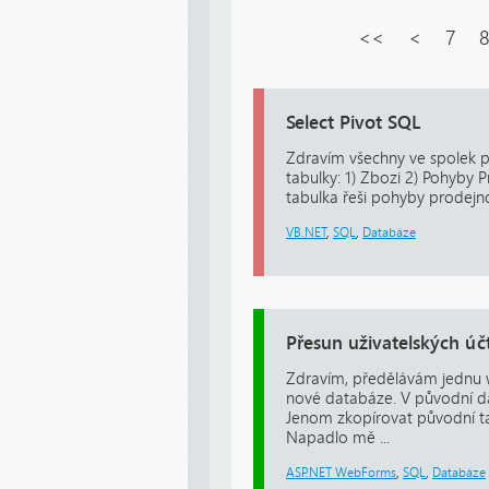
<<
<
7
8
Select Pivot SQL
Zdravím všechny ve spolek 
tabulky: 1) Zbozi 2) Pohyby 
tabulka řeši pohyby prodejnos
VB.NET
,
SQL
,
Databáze
Přesun uživatelských úč
Zdravím, předělávám jednu w
nové databáze. V původní dat
Jenom zkopírovat původní ta
Napadlo mě ...
ASP.NET WebForms
,
SQL
,
Databáze