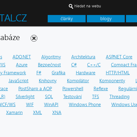
hledat na webu
články
blogy
databáze
ps
ADO.NET
Algoritmy
Architektura
ASP.NET Core
IIS
Azure
Bezpečnost
C#
C++/C
Compact Fr
ity Framework
F#
Grafika
Hardware
HTTP/HTML
JavaScript
Knihovny
Kompilátor
Komponenty
zace
PostSharp a AOP
Powershell
Reflexe
Regulární
LR)
Silverlight
SQL
Testování
TFS
Threading
WCF/WS
WIF
WinAPI
Windows Phone
Windows Use
Xamarin
XML
XNA