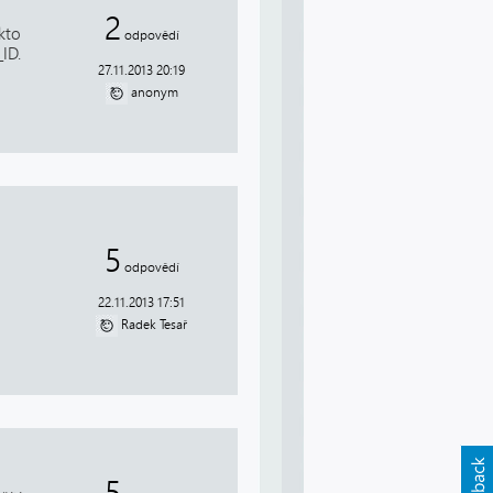
2
kto
odpovědí
ID.
27.11.2013 20:19
anonym
5
odpovědí
m
22.11.2013 17:51
Radek Tesař
5