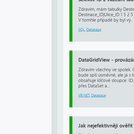
Zdravím, mám tabulky Destina
Destinace_ID|Ulice_ID 1 5 2 5
V tomhle případě by byl vý...
SQL
,
Databáze
DataGridView - provázá
Zdravím všechny ve spolek.
bude spíš úsměvné, ale já 
obsahuje klíčové sloupce: ID
přes DataSet a...
VB.NET
,
Databáze
Jak nejefektivněji ověři