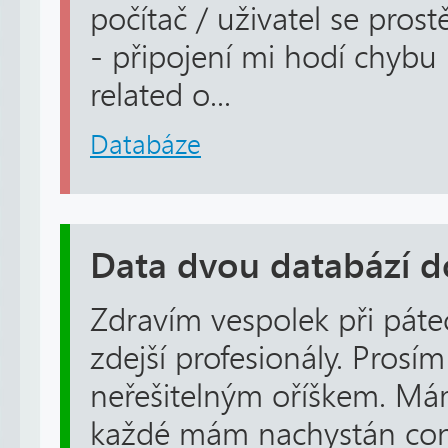
počítač / uživatel se pros
- připojení mi hodí chybu
related o...
Databáze
Data dvou databází d
Zdravím vespolek při pát
zdejší profesionály. Prosí
neřešitelným oříškem. Má
každé mám nachystán cone