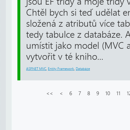
jsou EF třídy a moje třídy ve
Chtěl bych si teď udělat e
složená z atributů více ta
tedy tabulce z databáze. A
umístit jako model (MVC a
vytvořit v té kniho...
ASP.NET MVC
,
Entity Framework
,
Databáze
<<
<
6
7
8
9
10
11
1