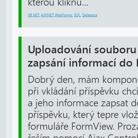
kterou kliknu...
VB.NET
,
ASP.NET WebForms
,
SQL
,
Databáze
Uploadování souboru
zapsání informací do
Dobrý den, mám kompone
při vkládání příspěvku ch
a jeho informace zapsat d
příspěvku, který tepre vl
formuláře FormView. Proz