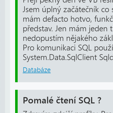
Jsem úplný začátečník co s
mám defacto hotvo, funk
představ. Jen mám jeden tr
nedopustím nějakého zákl
Pro komunikaci SQL použ
System.Data.SqlClient Sql
Databáze
Pomalé čtení SQL ?