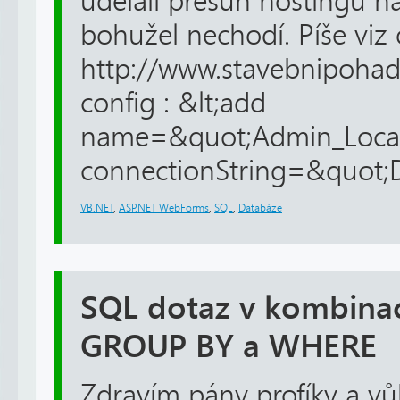
udělali přesun hostingu na
bohužel nechodí. Píše viz 
http://www.stavebnipohad
config : &lt;add
name=&quot;Admin_Loca
connectionString=&quot;D
VB.NET
,
ASP.NET WebForms
,
SQL
,
Databáze
SQL dotaz v kombinac
GROUP BY a WHERE
Zdravím pány profíky a v