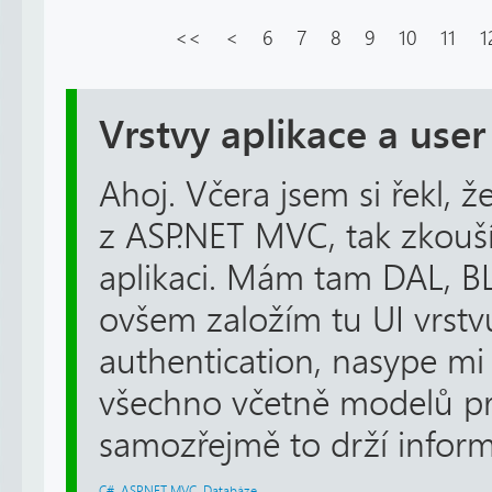
<<
<
6
7
8
9
10
11
1
Vrstvy aplikace a user
Ahoj. Včera jsem si řekl, ž
z ASP.NET MVC, tak zkou
aplikaci. Mám tam DAL, BL
ovšem založím tu UI vrstv
authentication, nasype mi 
všechno včetně modelů pr
samozřejmě to drží informa
C#
,
ASP.NET MVC
,
Databáze