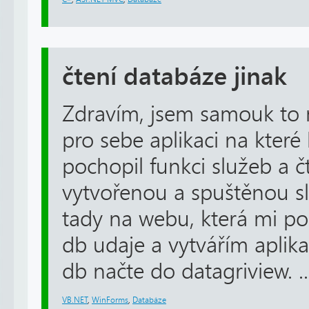
čtení databáze jinak
Zdravím, jsem samouk to n
pro sebe aplikaci na které
pochopil funkci služeb a 
vytvořenou a spuštěnou sl
tady na webu, která mi po
db udaje a vytvářím aplika
db načte do datagriview. ..
VB.NET
,
WinForms
,
Databáze