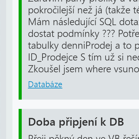
pokročilejší než já (takže 
Mám následující SQL dotaz
dostat podmínky ??? Potř
tabulky denniProdej a to 
ID_Prodejce S tím už si n
Zkoušel jsem where vsunou
Databáze
Doba připjení k DB
Přeji pěkný den ve VB řeš