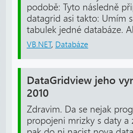
podobě: Tyto následně při
datagrid asi takto: Umím s
tabulek jedné databáze. Ale
VB.NET
,
Databáze
DataGridview jeho vy
2010
Zdravim. Da se nejak prog
propojeni mrizky s daty a z
pak do ni nacist nova data