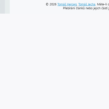
© 2026
Tomáš Herceg
,
Tomáš Jecha
. Máte-li 
Přebírání článků nebo jejich část