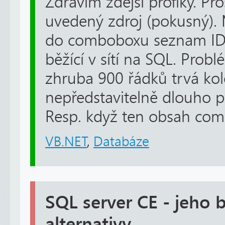
Zdravím zdejší profíky. Pr
uvedený zdroj (pokusný).
do comboboxu seznam ID
běžící v sítí na SQL. Probl
zhruba 900 řádků trvá kol
nepředstavitelně dlouho pr
Resp. když ten obsah com
VB.NET
,
Databáze
SQL server CE - jeho
alternativy