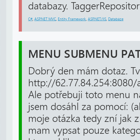
databazy. TaggerRepository
C#
,
ASP.NET MVC
,
Entity Framework
,
ASP.NET/IIS
,
Databáze
MENU SUBMENU PAT
Dobrý den mám dotaz. Tv
http://62.77.84.254:8080/
Ale potřebuji toto menu n
jsem dosáhl za pomocí: (al
moje otázka tedy zní jak 
mam vypsat pouze kategor