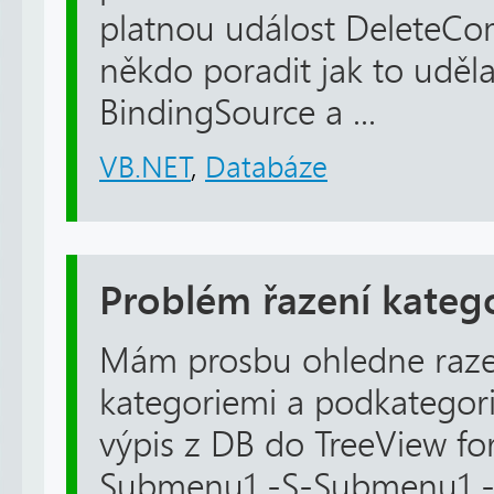
platnou událost Delete
někdo poradit jak to uděl
BindingSource a ...
VB.NET
,
Databáze
Problém řazení katego
Mám prosbu ohledne raze
kategoriemi a podkategori
výpis z DB do TreeView f
Submenu1 -S-Submenu1 