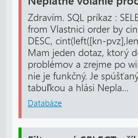
Neplatné volanie pro
Zdravím. SQL príkaz : SE
from Vlastnici order by cin
DESC, cint(left([kn-pvz],le
Mam jeden dotaz, ktorý d
problémov a zrejme po wi
nie je funkčný. Je spúšť
tabuľkou a hlási Nepla...
Databáze