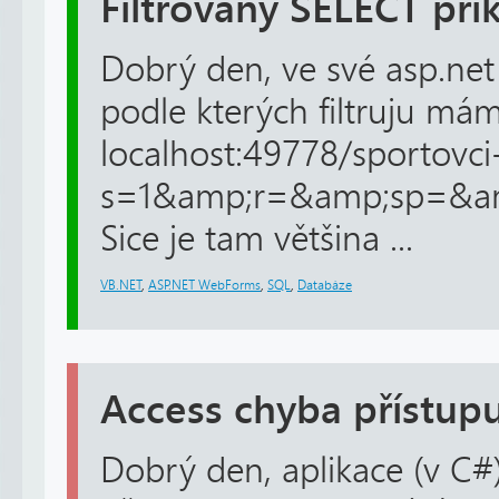
Filtrovaný SELECT pří
Dobrý den, ve své asp.net
podle kterých filtruju má
localhost:49778/sportovci
s=1&amp;r=&amp;sp=&a
Sice je tam většina ...
VB.NET
,
ASP.NET WebForms
,
SQL
,
Databáze
Access chyba přístup
Dobrý den, aplikace (v C