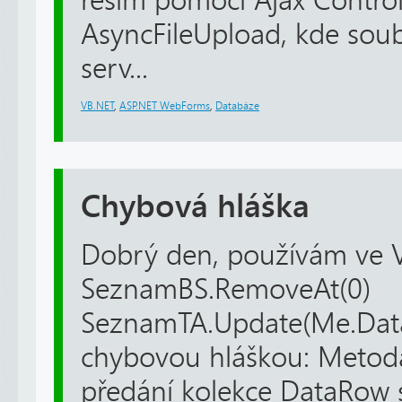
řeším pomocí Ajax Control 
AsyncFileUpload, kde sou
serv...
VB.NET
,
ASP.NET WebForms
,
Databáze
Chybová hláška
Dobrý den, používám ve V
SeznamBS.RemoveAt(0)
SeznamTA.Update(Me.Data
chybovou hláškou: Metoda
předání kolekce DataRow 