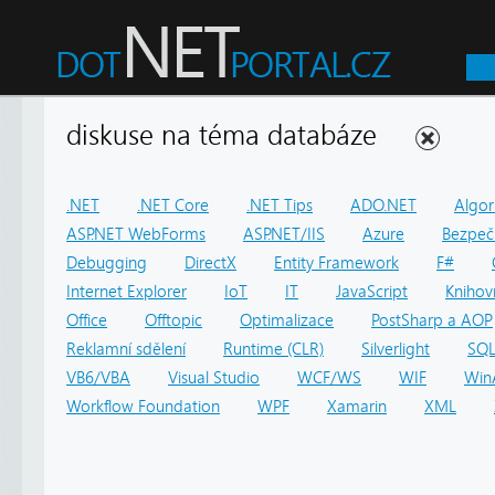
diskuse na téma databáze
.NET
.NET Core
.NET Tips
ADO.NET
Algor
ASP.NET WebForms
ASP.NET/IIS
Azure
Bezpeč
Debugging
DirectX
Entity Framework
F#
Internet Explorer
IoT
IT
JavaScript
Knihov
Office
Offtopic
Optimalizace
PostSharp a AOP
Reklamní sdělení
Runtime (CLR)
Silverlight
SQ
VB6/VBA
Visual Studio
WCF/WS
WIF
Win
Workflow Foundation
WPF
Xamarin
XML