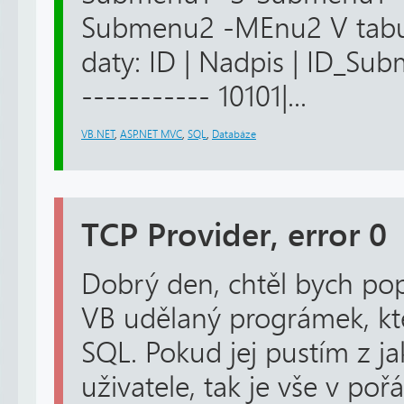
Submenu2 -MEnu2 V tabu
daty: ID | Nadpis | ID_Sub
----------- 10101|...
VB.NET
,
ASP.NET MVC
,
SQL
,
Databáze
TCP Provider, error 0
Dobrý den, chtěl bych po
VB udělaný prográmek, kte
SQL. Pokud jej pustím z ja
uživatele, tak je vše v poř