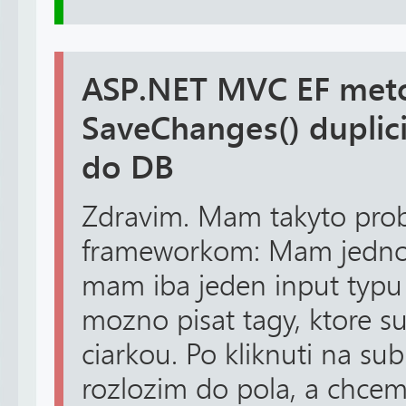
ASP.NET MVC EF met
SaveChanges() duplici
do DB
Zdravim. Mam takyto prob
frameworkom: Mam jednod
mam iba jeden input typu 
mozno pisat tagy, ktore s
ciarkou. Po kliknuti na sub
rozlozim do pola, a chcem