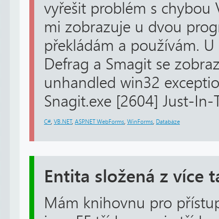
vyřešit problém s chybou V
mi zobrazuje u dvou prog
překládám a používám. 
Defrag a Smagit se zobra
unhandled win32 exceptio
Snagit.exe [2604] Just-In-
C#
,
VB.NET
,
ASP.NET WebForms
,
WinForms
,
Databáze
Entita složená z více 
Mám knihovnu pro přístup