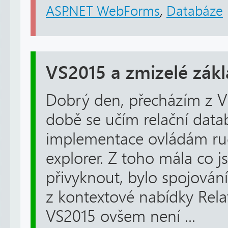
ASP.NET WebForms
,
Databáze
VS2015 a zmizelé zák
Dobrý den, přecházím z V
době se učím relační data
implementace ovládám ruč
explorer. Z toho mála co j
přivyknout, bylo spojování
z kontextové nabídky Rela
VS2015 ovšem není ...