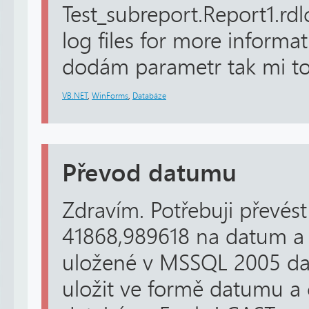
Test_subreport.Report1.rdl
log files for more informa
dodám parametr tak mi to 
VB.NET
,
WinForms
,
Databáze
Převod datumu
Zdravím. Potřebuji převés
41868,989618 na datum a č
uložené v MSSQL 2005 dat
uložit ve formě datumu a 