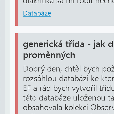
diakritika sa mi robit nech
Databáze
generická třída - jak 
proměnných
Dobrý den, chtěl bych po
rozsáhlou databázi ke kte
EF a rád bych vytvořil tří
této databáze uloženou ta
obsahovala kolekci Observ