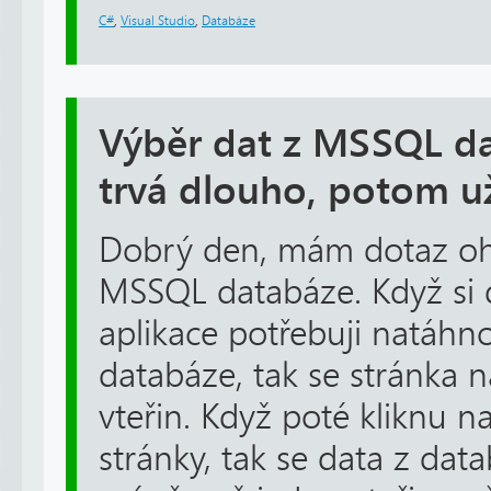
C#
,
Visual Studio
,
Databáze
Výběr dat z MSSQL d
trvá dlouho, potom už
Dobrý den, mám dotaz oh
MSSQL databáze. Když si 
aplikace potřebuji natáhn
databáze, tak se stránka n
vteřin. Když poté kliknu 
stránky, tak se data z dat