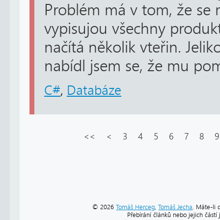
Problém má v tom, že se 
vypisujou všechny produkt
načítá několik vteřin. Jel
nabídl jsem se, že mu pom
C#
,
Databáze
<<
<
3
4
5
6
7
8
9
© 2026
Tomáš Herceg
,
Tomáš Jecha
. Máte-li 
Přebírání článků nebo jejich část