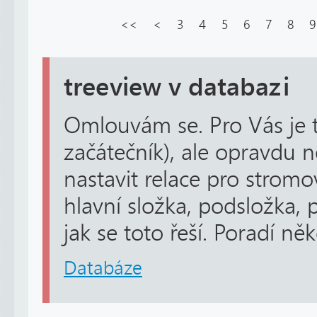
<<
<
3
4
5
6
7
8
9
treeview v databazi
Omlouvám se. Pro Vás je 
začátečník), ale opravdu n
nastavit relace pro stromo
hlavní složka, podsložka,
jak se toto řeší. Poradí 
Databáze