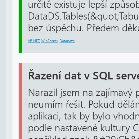
určitě existuje lepší způs
DataDS.Tables(&quot;Tabul
bez úspěchu. Předem děku
VB.NET
,
WinForms
,
Databáze
Řazení dat v SQL serv
Narazil jsem na zajímavý 
neumím řešit. Pokud dělá
aplikaci, tak by bylo vhod
podle nastavené kultury C