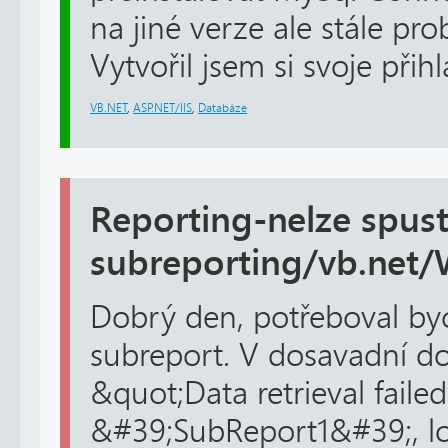
na jiné verze ale stále pr
Vytvořil jsem si svoje přihla
VB.NET
,
ASP.NET/IIS
,
Databáze
Reporting-nelze spust
subreporting/vb.net
Dobrý den, potřeboval by
subreport. V dosavadní do
&quot;Data retrieval failed
&#39;SubReport1&#39;, lo