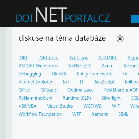
diskuse na téma databáze
.NET
.NET Core
.NET Tips
ADO.NET
Algor
ASP.NET WebForms
ASP.NET/IIS
Azure
Bezpeč
Debugging
DirectX
Entity Framework
F#
Internet Explorer
IoT
IT
JavaScript
Knihov
Office
Offtopic
Optimalizace
PostSharp a AOP
Reklamní sdělení
Runtime (CLR)
Silverlight
SQ
VB6/VBA
Visual Studio
WCF/WS
WIF
Win
Workflow Foundation
WPF
Xamarin
XML