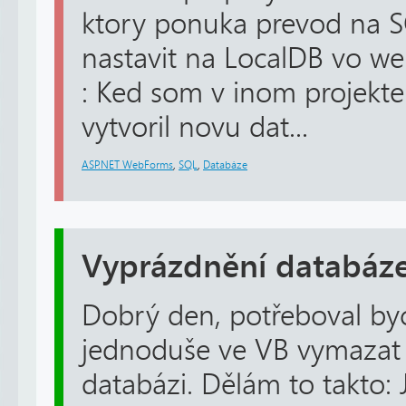
ktory ponuka prevod na 
nastavit na LocalDB vo w
: Ked som v inom projekt
vytvoril novu dat...
ASP.NET WebForms
,
SQL
,
Databáze
Vyprázdnění databáz
Dobrý den, potřeboval byc
jednoduše ve VB vymazat 
databázi. Dělám to takto: 