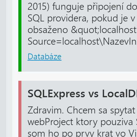
2015) funguje připojení d
SQL providera, pokud je 
obsaženo &quot;localhost
Source=localhost\NazevInst
Databáze
SQLExpress vs Local
Zdravim. Chcem sa spytat
webProject ktory pouziva 
som ho po prvy krat vo Vi