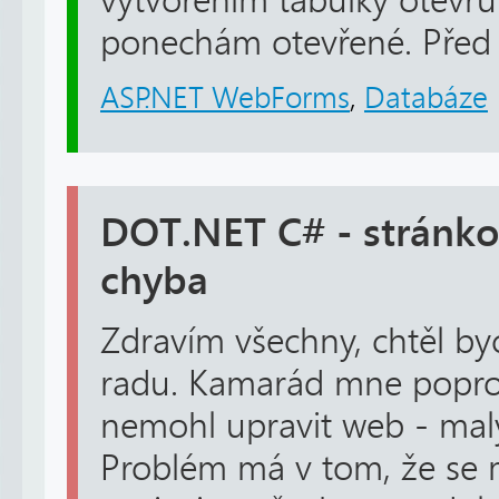
vytvořením tabulky otevřu 
ponechám otevřené. Před 
ASP.NET WebForms
,
Databáze
DOT.NET C# - stránko
chyba
Zdravím všechny, chtěl by
radu. Kamarád mne poprosi
nemohl upravit web - mal
Problém má v tom, že se 