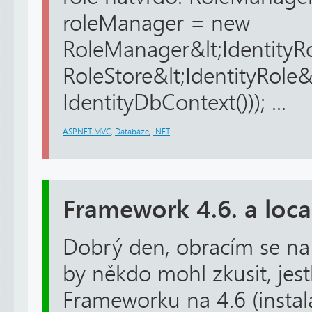
roleManager = new
RoleManager&lt;IdentityR
RoleStore&lt;IdentityRole
IdentityDbContext())); ...
ASP.NET MVC
,
Databáze
,
.NET
Framework 4.6. a loca
Dobrý den, obracím se na
by někdo mohl zkusit, jest
Frameworku na 4.6 (inst