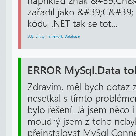
například znak &#39;Ch&#
zařadil jako &#39;C&#39; 
kódu .NET tak se tot...
SQL
,
Entity Framework
,
Databáze
ERROR MySql.Data to
Zdravím, měl bych dotaz 
nesetkal s tímto problém
bylo řešení. Já jsem něco i
moudrý jsem z toho nebyl
přeinstalovat MySql Connec