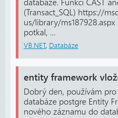
databáze. Funkci CAST 
(Transact_SQL) https://ms
us/library/ms187928.aspx
potkal, ...
VB.NET
,
Databáze
entity framework vlo
Dobrý den, používám pro 
databáze postgre Entity F
nového záznamu do datab