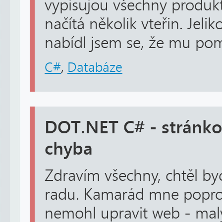
vypisujou všechny produkt
načítá několik vteřin. Jel
nabídl jsem se, že mu pom
C#
,
Databáze
DOT.NET C# - stránko
chyba
Zdravím všechny, chtěl by
radu. Kamarád mne poprosi
nemohl upravit web - mal