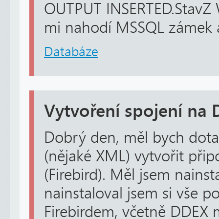
OUTPUT INSERTED.StavZ W
mi nahodí MSSQL zámek a
Databáze
Vytvoření spojení na 
Dobrý den, měl bych dotaz
(nějaké XML) vytvořit přip
(Firebird). Měl jsem nains
nainstaloval jsem si vše p
Firebirdem, včetně DDEX 