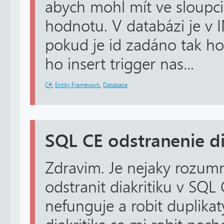
abych mohl mít ve sloupci
hodnotu. V databázi je v
pokud je id zadáno tak ho
ho insert trigger nas...
C#
,
Entity Framework
,
Databáze
SQL CE odstranenie di
Zdravim. Je nejaky rozum
odstranit diakritiku v SQL
nefunguje a robit duplika