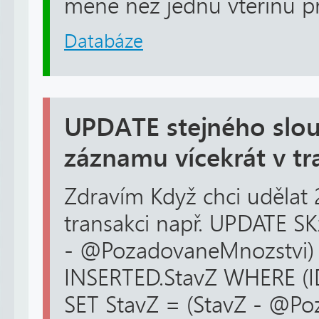
méně než jednu vteřinu při 
Databáze
UPDATE stejného slou
záznamu vícekrát v tr
Zdravím Když chci udělat 
transakci např. UPDATE SK
- @PozadovaneMnozstvi
INSERTED.StavZ WHERE (I
SET StavZ = (StavZ - @P